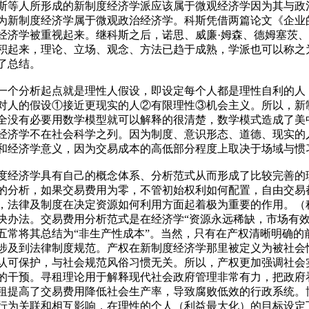
斯等人所形成的新制度经济学派应该属于微观经济学因为其与政
为新制度经济学属于微观政治经济学。科斯凭借两篇论文《企业
经济学被重视起来。继科斯之后，诺思、威廉·姆森、德姆塞茨
积起来，理论、立场、观念、方法已趋于成熟，学派也可以称之
了总结。
一个分析起点就是理性人假设，即设定每个人都是理性自利的人
对人的假设①接近更现实的人②有限理性③机会主义。所以，新
全没有必要用数学模型就可以解释的很清楚，数学模式造成了美
经济学不在社会科学之列。因为制度、意识形态、道德、现实的
和经济学意义，因为交易成本的高低部分程度上取决于场域与惯
度经济学具有自己的概念体系、分析范式从而形成了比较完善的
的分析，如果交易费用为零，不管初始权利如何配置，自由交易都
，法律及制度在决定资源如何利用方面起着极为重要的作用。（
决办法。交易费用分析范式是在经济学“资源永远稀缺，市场有效
五常将其总结为“非生产性成本”。当然，只有在产权清晰明确的
涉及到法律制度规范。产权在新制度经济学那里被定义为被社会
认可保护，与社会规范风俗习惯无关。所以，产权更加强调社会
的干预。寻租理论用于解释现代社会政府管理非常有力，把政府
租提高了交易费用降低社会生产率，导致腐败低效的行政系统。
行为关联和相互影响，在理性的个人（利益最大化）的目标设定