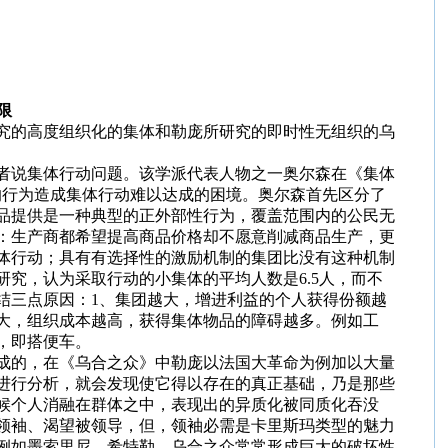
限
究的高度组织化的集体和勒庞所研究的即时性无组织的乌
者说集体行动问题。该学派代表人物之一奥尔森在《集体
的行为造成集体行动难以达成的困境。奥尔森首先区分了
品提供是一种典型的正外部性行为，覆盖范围内的公民无
：生产商都希望提高商品价格却不愿意削减商品生产，更
体行动；具有有选择性的激励机制的集团比没有这种机制
研究，认为采取行动的小集体的平均人数是
6.5
人，而不
结三点原因：
1
、集团越大，增进利益的个人获得份额越
大，组织成本越高，获得集体物品的障碍越多。例如工
，即搭便车。
成的，在《乌合之众》中勒庞以法国大革命为例加以大量
进行分析，就会发现使它得以存在的真正基础，乃是那些
候个人消融在群体之中，表现出的异质化被同质化吞没
领袖、渴望被领导，但，领袖必需是卡里斯玛类型的魅力
例如墨索里尼、希特勒。乌合之众常常形成巨大的破坏性