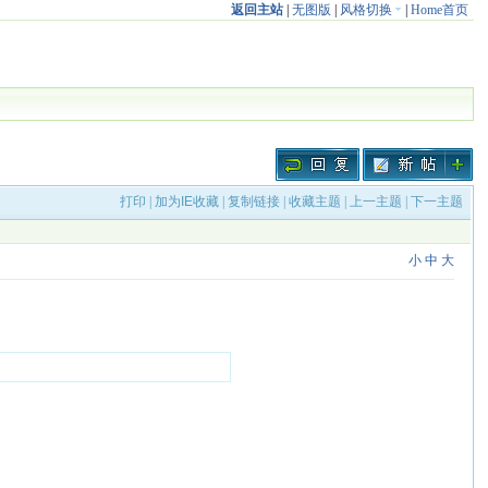
返回主站
|
无图版
|
风格切换
|
Home首页
打印
|
加为IE收藏
|
复制链接
|
收藏主题
|
上一主题
|
下一主题
小
中
大