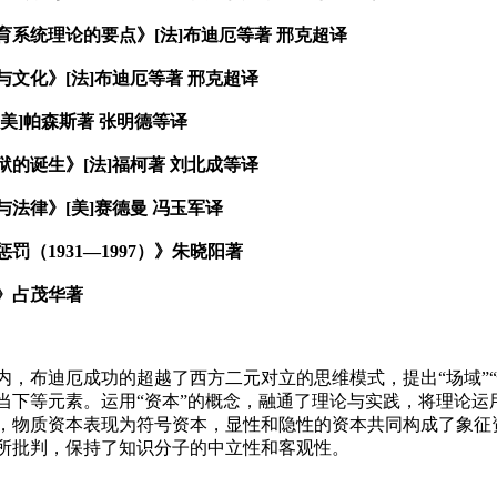
系统理论的要点》[法]布迪厄等著 邢克超译
文化》[法]布迪厄等著 邢克超译
美]帕森斯著 张明德等译
的诞生》[法]福柯著 刘北成等译
法律》[美]赛德曼 冯玉军译
罚（1931—1997）》朱晓阳著
》占茂华著
内，布迪厄成功的超越了西方二元对立的思维模式，提出“场域”
当下等元素。运用“资本”的概念，融通了理论与实践，将理论运
，物质资本表现为符号资本，显性和隐性的资本共同构成了象征
所批判，保持了知识分子的中立性和客观性。