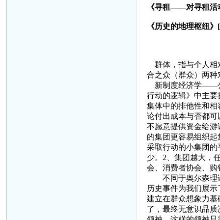
《寻租——对寻租活
《历史的地理枢纽》
[
群体，指与个人相对
合之众（群众）两种
新制度经济学——公
行动的逻辑》中主要
集体中的排他性和相
论付出成本与否都可
不愿意提供资金给游
的集团更容易组织起
采取行动的小集团的
少。
2
、集团越大，
会、消费者协会、购
不同于奥尔森理
历史事件为我们展示
建立在群众想象力基
了，最终无意识品质
领袖。这样的领袖只