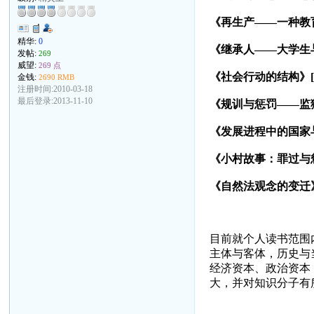
《再生产——一种教育
精华:
0
《继承人——大学生与
发帖:
269
威望:
269 点
《社会行动的结构》[
金钱:
2690 RMB
注册时间:2010-03-18
最后登录:2013-11-10
《规训与惩罚——监狱
《发展进程中的国家与
《小村故事：罪过与惩
《自然法观念的变迁
目前就个人读书范围
主体与客体，历史与
经济资本、政治资本
大，并对知识分子有