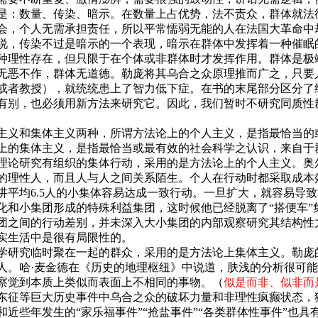
是：数量、传染、暗示。在数量上占优势，法不责众，群体就法
会，个人无需承担责任，所以平常懦弱无能的人在法国大革命中
说，传染不过是暗示的一个表现，暗示在群体中发挥着一种催眠
理性存在，但只限于在个体或非群体时才发挥作用。群体是极
无恶不作，群体无道德。勒庞将其乌合之众原理推而广之，只要
或者教授），就统统患上了智力低下症。在书的末尾部分区分了
有别，也必须用新方法来研究它。因此，我们暂时不研究同质性
主义和集体主义两种，所谓方法论上的个人主义，是指最恰当的
上的集体主义，是指最恰当或最有效的社会科学之认识，来自于
论研究有组织的集体行动，采用的是方法论上的个人主义。奥
的理性人，而且人与人之间关系陌生。个人在行动时都采取成本
讲平均
6.5
人的小集体容易达成一致行动。一旦扩大，就容易导致
化和小集团形成的特殊利益集团，这时候他已经脱离了“搭便车”
团之间的行动差别，并未深入大小集团的内部观察研究其结构性
实生活中是很有局限性的。
研究临时聚在一起的群众，采用的是方法论上集体主义。勒庞
人。哈·麦金德在《历史的地理枢纽》中说道，肤浅的分析很可
察觉到本质上类似而表面上不相同的事物。（
似是而非、似非而
东征等巨大历史事件中乌合之众的破坏力量和非理性疯癫状态，
和近些年发生的“家乐福事件”“抢盐事件”“各类群体性事件”也