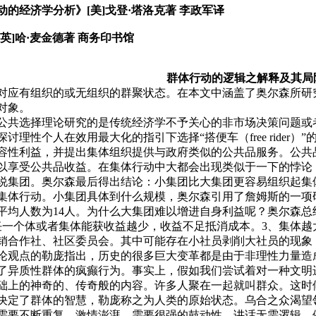
动的经济学分析》
[
美
]
戈登·塔洛克著
李政军译
英
]
哈·麦金德著
商务印书馆
群体行动的逻辑之解释及其局
应有组织的或无组织的群聚状态。在本文中涵盖了奥尔森所研
对象。
共选择理论研究的是传统经济学不予关心的非市场决策问题或
探讨理性个人在效用最大化的指引下选择“搭便车（
free rider
）”
容性利益，并提出集体组织提供与政府类似的公共品服务。公共
以享受公共品收益。在集体行动中大都会出现类似于一下的悖论
说集团。奥尔森最后得出结论：小集团比大集团更容易组织起集
集体行动。小集团具体到什么规模，奥尔森引用了詹姆斯的一项
平均人数为
14
人。为什么大集团难以增进自身利益呢？奥尔森总
任一个体或者集体能获收益越少，收益不足抵消成本。
3
、集体越
销合作社、社区委员会。其中可能存在小社员剥削大社员的现象
论观点的勒庞指出，历史的很多巨大变革都是由于非理性力量造
了异质性群体的疯癫行为。事实上，假如我们尝试着对一种文明
础上的神奇的、传奇般的内容。许多人聚在一起就叫群众。这时
决定了群体的智慧，勒庞称之为人类的原始状态。乌合之众渴望
需要不断重复、激情澎湃，需要很强的鼓动性，讲话无需逻辑，