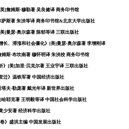
英
]
詹姆斯·穆勒著
吴良健译
商务印书馆
尔萨斯著
朱泱等译
商务印书馆
&
北京大学出版社
美
]
曼瑟·奥尔森著
陈郁等译
三联出版社
增长、滞涨和社会僵化》
[
美
]
曼瑟·奥尔森著
李增刚译
詹姆斯·布坎南著
穆怀明译
朱泱校
商务印书馆
析》
[
美
]
加里·贝克尔著
王业宇译
三联出版社
度变迁》温铁军著
中国经济出版社
斯塔夫·勒庞著
戴光年译
新世界出版社
]
哈耶克著
王明毅等译
中国社会科学出版社
黄少安著
经济科学出版社
下卷》盛洪主编
中国发展出版社