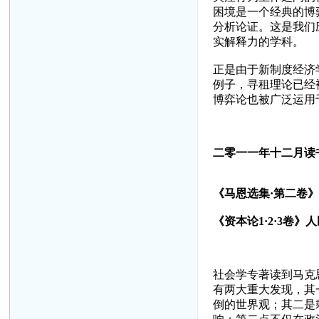
困境是一个经典的博
分析论证。这是我们
实解释力的学科。
正是由于新制度经济
例子，寻租理论已经
博弈论也被广泛运用
二零一一年十二月读
《马恩选集·第二卷
《资本论
1
·
2
·
3
卷》人
社会学专著读到马克
有两大重大发现，其
倒的世界观；其二是