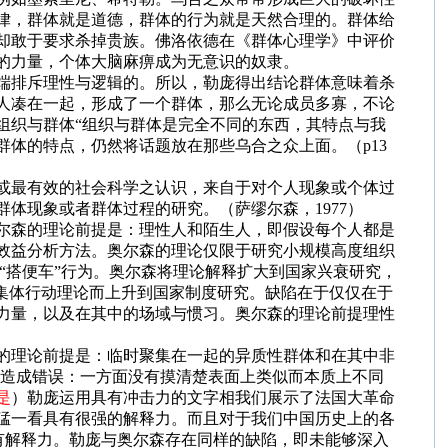
律，群体就是道德，群体的行为就是天然合理的。群体给
却敢于要求杀掉贵族。佛洛依德在《群体心理学》中评价
的力量，个体大脑麻痹成为无意识的奴隶。
端排斥理性与逻辑的。所以，勒庞得出结论群体意味着杀
人凑在一起，形成了一个群体，那么无论成员多寡，不论
组织与群体“组织与群体是完全不同的东西，其特点与我
群体的特点，仍然将话题放在那些乌合之众上面。（
p13
或最有效的社会科学之认识，来自于对个人现象或个体过
群体现象或者群体过程的研究。（萨缪尔森，
1977
）
尔森的理论前提是：理性人和陌生人，即假设每个人都是
效益分析方法。奥尔森的理论仅限于研究小规模高度组织
“搭便车”行为。奥尔森将理论解释扩大到国家兴衰研究，
集体行动理论而上升到国家制度研究。缺陷在于仅仅在于
力量，以及在其中的场域与惯习。奥尔森的理论前提理性
的理论前提是：临时聚集在一起的异质性群体和在其中非
能造成错误：一方面没有摸清楚表面上类似而本质上不同
是
）勒庞运用具有冲击力的文字相我们展示了法国大革命
猛一看具有很强的解释力。而且对于我们中国历史上的各
具有解释力。勒庞与奥尔森存在同样的缺陷，即未能够深入