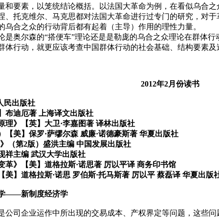
量和要素，以笼统结论概括。以法国大革命为例，在看似乌合之
涅、托克维尔、马克思都对法国大革命进行过专门的研究，对于
的乌合之众的行动背后都有起着（主导）作用的理性力量。
是奥尔森的“搭便车”理论还是是勒庞的乌合之众理论在群体行
群体行动，就更应该考查中国群体行动的社会基础、结构要素及
2012
年
2
月份读书
人民出版社
】布迪厄著
上海译文出版社
原理》【英】大卫·李嘉图著
译林出版社
）【美】保罗·萨缪尔森
威廉·诺德豪斯著
华夏出版社
上》（第
2
版）盛洪主编
中国发展出版社
现祥主编
武汉大学出版社
变革》【美】道格拉斯·诺思著
厉以平译
商务印书馆
【美】道格拉斯·诺思
罗伯斯·托马斯著
厉以平
蔡磊译
华夏出版
学——新制度经济学
是公司企业运作中所出现的交易成本、产权界定等问题，这些问