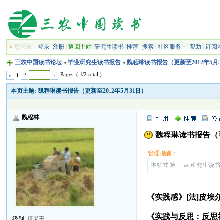
»
您尚未
登录
注册
|
返回主站
|
研究生读书
|
推荐
|
搜索
|
社区服务
|
帮助
|
订阅
三农中国读书论坛
»
毕业研究生读书报告
»
魏程琳读书报告（更新至2012年5月
Pages: ( 1/2 total )
«
2
»
1
本页主题:
魏程琳读书报告（更新至2012年5月31日）
魏程林
魏程琳读书报告（更
管理提醒：
本帖被 第一 从 研究生读书报告
《实践感》[法]皮埃
《实践与反思：反思社
级别:
精灵王