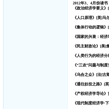
2012
年
3
、
4
月份读书
《政治经济学要义》
[
《人口原理》
[
英
]
马
《集体行动的逻辑》
[
《国家的兴衰：经济
《民主财政论》
[
美
]
《人类行为的经济分
《“三农”问题与制
《乌合之众》
[
法
]
古
《通往奴役之路》
[
英
《产权经济学导论》
《现代制度经济学·