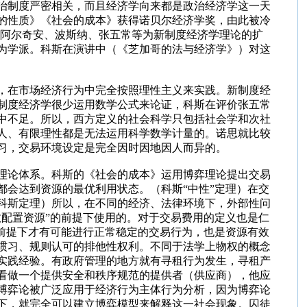
治制度严密相关，而且经济学向来都是政治经济学这一天
的性质》《社会的成本》获得诺贝尔经济学奖，由此被冷
、阿尔奇安、波斯纳、张五常等为新制度经济学理论的扩
为学派。科斯在演讲中（《芝加哥的法与经济学》）对这
，在市场经济行为中完全按照理性主义来实践。新制度经
制度经济学很少运用数学公式来论证，科斯在评价张五常
中不足。所以，西方定义的社会科学只包括社会学和次社
人、有限理性都是无法运用科学数学计量的。诺思就比较
习，交易环境设定是完全因时因地因人而异的。
理论体系。科斯的《社会的成本》运用博弈理论提出交易
会达到资源的最优利用状态。（科斯“中性”定理）在交
科斯定理）所以，在不同的经济、法律环境下，外部性问
配置资源”的前提下使用的。对于交易费用的定义也是仁
前提下才有可能进行正常稳定的交易行为，也是资源有效
惯习、规则认可的排他性权利。不同于法学上物权的概念
实践经验。有政府管理的地方就有寻租行为发生，寻租产
看做一个提供安全和秩序规范的提供者（供应商），他应
博弈论被广泛应用于经济行为主体行为分析，因为博弈论
下，就完全可以建立博弈模型来解释这一社会现象。囚徒