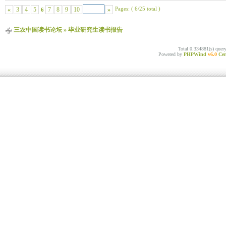
Pages: ( 6/25 total )
«
3
4
5
7
8
9
10
»
6
三农中国读书论坛
»
毕业研究生读书报告
Total 0.334881(s) quer
Powered by
PHPWind
v6.0
Cer