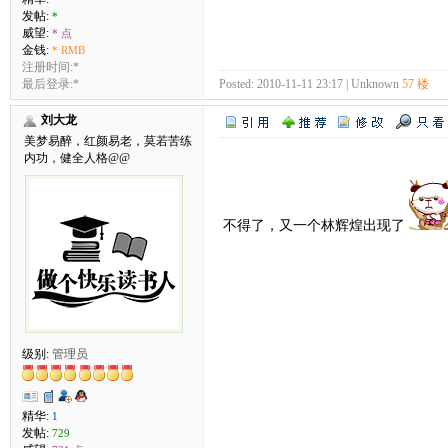
发帖:
*
威望:
* 点
金钱:
* RMB
注册时间:*
最后登录:*
Posted: 2010-11-11 23:17 | Unknown
57 楼
刘大龙
美梦易醉，红颜易老，莫若苦练
内功，健全人格@@
不得了，又一个林辉煌出现了
级别:
管理员
精华:
1
发帖:
729