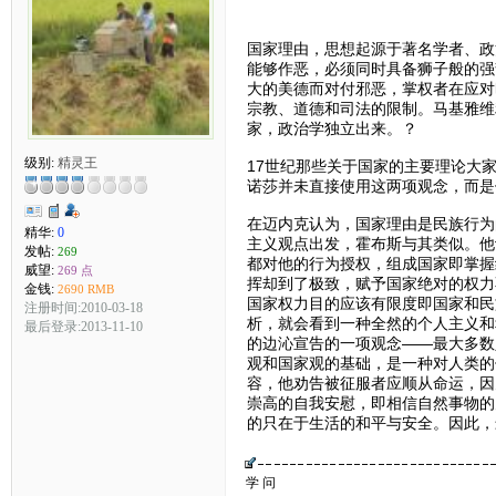
国家理由，思想起源于著名学者、政
能够作恶，必须同时具备狮子般的强
大的美德而对付邪恶，掌权者在应对时势
宗教、道德和司法的限制。马基雅维
家，政治学独立出来。？
级别:
精灵王
17世纪那些关于国家的主要理论大
诺莎并未直接使用这两项观念，而是
在迈内克认为，国家理由是民族行为
精华:
0
主义观点出发，霍布斯与其类似。他
发帖:
269
都对他的行为授权，组成国家即掌握
威望:
269 点
挥却到了极致，赋予国家绝对的权力
金钱:
2690 RMB
国家权力目的应该有限度即国家和民
注册时间:2010-03-18
析，就会看到一种全然的个人主义和
最后登录:2013-11-10
的边沁宣告的一项观念——最大多数
观和国家观的基础，是一种对人类的
容，他劝告被征服者应顺从命运，因
崇高的自我安慰，即相信自然事物的
的只在于生活的和平与安全。因此，
学 问