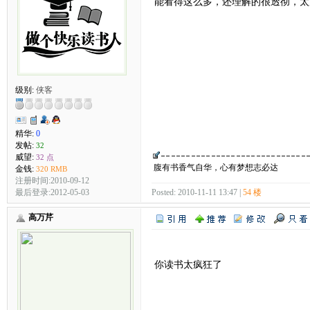
能看得这么多，还理解的很透彻，太
级别:
侠客
精华:
0
发帖:
32
威望:
32 点
腹有书香气自华，心有梦想志必达
金钱:
320 RMB
注册时间:2010-09-12
最后登录:2012-05-03
Posted: 2010-11-11 13:47 |
54 楼
高万芹
你读书太疯狂了