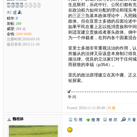
生息斯邦，乐此中行。公民们都有充
在政治权力如何分配的理论和现实考
的三正三负基本政体理论中，凡照顾
精华:
0
政体。但在亚里士多德的后面论述中
发帖:
269
如果平民在量上足以抵消贵族和中间
威望:
269 点
则适宜建立贵族或者寡头政体。倘中
金钱:
2690 RMB
为一个仲裁者，在邦内各个因素混合
注册时间:2010-03-18
最后登录:2013-11-10
亚里士多德非常重视法治的作用，认
所服从的法律又应该是本身制订得良
循法律。优良的立法家们对于任何城
而获致的幸福（p354）。
亚氏的政治原理建立在其中庸、正义
祉探索。
学 问
Posted: 2010-11-11 09:48 |
50 楼
魏程林