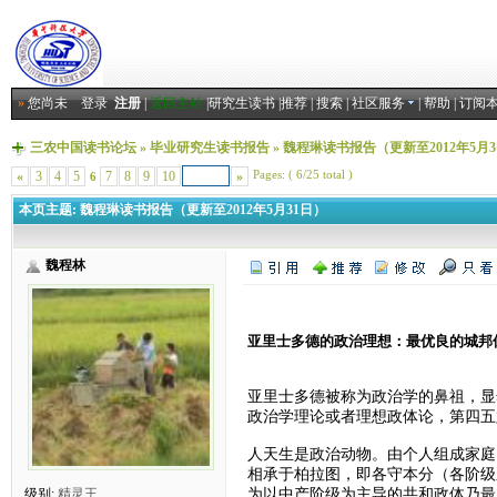
»
您尚未
登录
注册
|
返回主站
|
研究生读书
|
推荐
|
搜索
|
社区服务
|
帮助
|
订阅
三农中国读书论坛
»
毕业研究生读书报告
»
魏程琳读书报告（更新至2012年5月3
Pages: ( 6/25 total )
«
3
4
5
7
8
9
10
»
6
本页主题:
魏程琳读书报告（更新至2012年5月31日）
魏程林
亚里士多德的政治理想：最优良的城邦
亚里士多德被称为政治学的鼻祖，显
政治学理论或者理想政体论，第四五
人天生是政治动物。由个人组成家庭
相承于柏拉图，即各守本分（各阶级
为以中产阶级为主导的共和政体乃最
级别:
精灵王