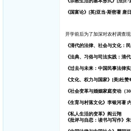
《宗教生活的基本形式》
[
法
]E
《国富论》
[
英
]
亚当·斯密著
唐
开学前后为了加深对农村调查现
《清代的法律、社会与文化：民
《法典、习俗与司法实践：清代
《过去与未来：中国民事法律实
《文化、权力与国家》
[
美
]
杜赞
《社会变革与婚姻家庭变动（
30
《生育与村落文化》李银河著
《私人生活的变革》阎云翔
《批评与自恋：读书与写作》朱