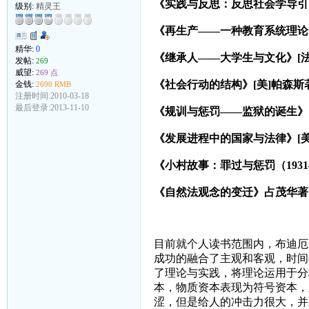
《实践与反思：反思社会学导引》
级别:
精灵王
《再生产——一种教育系统理论的
精华:
0
《继承人——大学生与文化》[法
发帖:
269
威望:
269 点
《社会行动的结构》[美]帕森斯
金钱:
2690 RMB
注册时间:2010-03-18
最后登录:2013-11-10
《规训与惩罚——监狱的诞生》[
《发展进程中的国家与法律》[美
《小村故事：罪过与惩罚（1931
《自然法观念的变迁》占茂华著
目前就个人读书范围内，布迪厄
成功的融合了主观和客观，时间
了理论与实践，将理论运用于分
本，物质资本表现为符号资本，
涩，但是给人的冲击力很大，并