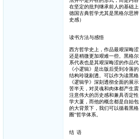
法并不是外在的形式，而是内容
在坚定的批判继承前人的基础上
德国古典哲学尤其是黑格尔思辨
史感）
读书方法与感悟
西方哲学史上，作品最艰深晦涩
还是稍微更加艰难一些。黑格尔
系代表也是其艰深晦涩的作品代
《小逻辑》是出版后受到冷落的
结构玲珑剔透。可以作为读黑格
《逻辑学》深刻透彻全面的展示
苦半天，对灵魂和肉体都产生震
注意伟大的历史感和兼具否定性
学大厦，而他的概念都是自始包
的大背景下，我们可以循着黑格
圈”哲学体系。
结
语