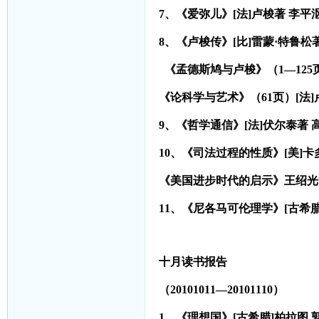
7
、《爱弥儿》[法]卢梭著 李平沤译
8
、《卢梭传》[比]雷蒙·特鲁松著
《孟德斯鸠与卢梭》（1—125
《论科学与艺术》（61页）[法]卢
9
、《哲学通信》[法]伏尔泰著 高
10
、《司法过程的性质》[美]卡多
《美国进步时代的启示》王绍光中
11
、《尼各马可伦理学》[古希腊]
十月读书报告
（20101011—20101110
）
1、《理想国》[古希腊]柏拉图 郭