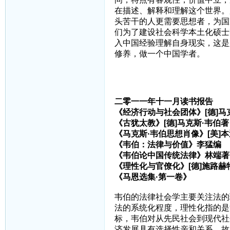
在描述、解释和理解这个世界。
头苦干的人更需要思想者，为国
们为了建设社会科学本土化硕士
入中国经验理解自身现实，这是
修养，做一个中国学者。
二零一一年十一月读书报告
《经济行动与社会团体》[德]马
《古犹太教》[德]马克斯·韦伯
《马克斯·韦伯思想肖像》[美]
《韦伯：法律与价值》李猛编
《韦伯论中国传统法律》林端著
《理性化与官僚化》[德]施路赫
《马恩选集·第一卷》
韦伯的法律社会学主要关注法的
法的系统化程度，理性化指的是
标，韦伯对从先民社会到现代社
济发展具有选择性亲和关系，故