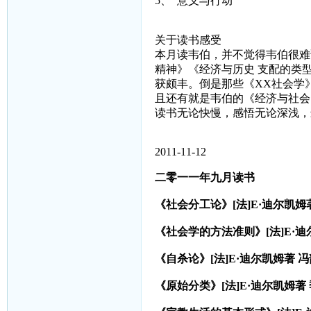
5、
意义与行动
关于读书感受
本月读韦伯，并不觉得韦伯很难
精神》《经济与历史
支配的类
获颇丰。倒是那些《
XX
社会学
且还有就是韦伯的《经济与社会
读书无论快慢，感悟无论深浅，
2011-11-12
二零一一年九月读书
《社会分工论》
[
法
]E
·迪尔凯姆
《社会学的方法准则》
[
法
]E
·迪
《自杀论》
[
法
]E
·迪尔凯姆著
冯
《原始分类》
[
法
]E
·迪尔凯姆著