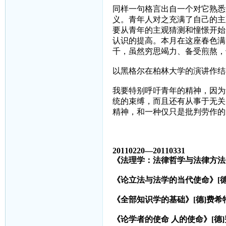
同样一句格言出自一个对它熟悉
义。青年人对之充满了自己的主
要从青年的主观猜测和憧憬开始
认识的提高。本月在这座春色满
千，虽然穷思竭力、备受煎熬，
以黑格尔在柏林大学的演讲作结
我要特别呼吁青年的精神，因为
统的束缚，而且还有从事于无关
精神，和一种仅只是批判劳作的
20110220—20110331
《法理学：法律哲学与法律方法
《论立法与法学的当代使命》
[
《全部知识学的基础》
[
德
]
费希
《论学者的使命
人的使命》
[
德
]