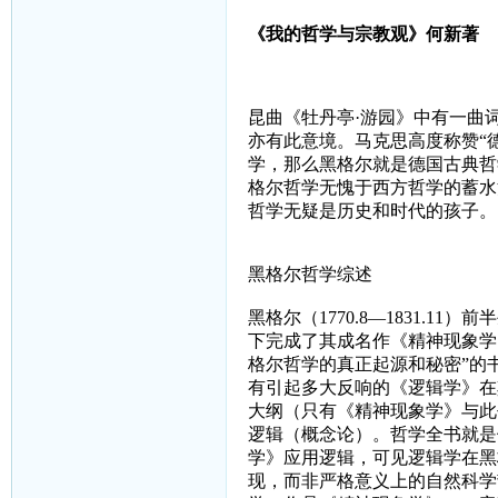
《我的哲学与宗教观》何新著
昆曲《牡丹亭·游园》中有一曲
亦有此意境。马克思高度称赞“
学，那么黑格尔就是德国古典哲
格尔哲学无愧于西方哲学的蓄水
哲学无疑是历史和时代的孩子。
黑格尔哲学综述
黑格尔（
1770.8
—
1831.11
）前半
下完成了其成名作《精神现象学
格尔哲学的真正起源和秘密”的
有引起多大反响的《逻辑学》在
大纲（只有《精神现象学》与此
逻辑（概念论）。哲学全书就是
学》应用逻辑，可见逻辑学在黑
现，而非严格意义上的自然科学