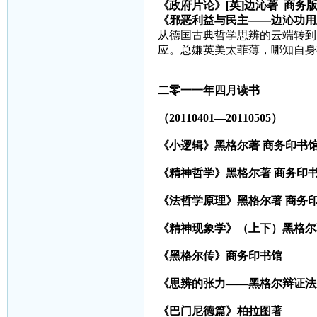
《政府片论》[英]边沁著 商务
《邪恶利益与民主——边沁功用
从德国古典哲学思辨的云端转到
应。总嫌英美太菲薄，哪知自身
二零一一年四月读书
（20110401—20110505）
《小逻辑》黑格尔著
商务印书
《精神哲学》黑格尔著
商务印
《法哲学原理》黑格尔著
商务
《精神现象学》（上下）黑格尔
《黑格尔传》商务印书馆
《思辨的张力——黑格尔辩证法
《巴门尼德篇》柏拉图著