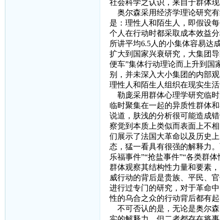
社会科学之认识，来自于群体现
奥尔森采用经济学理论研究有
是：理性人和陌生人，即假设每
个人在行动时都采取成本效益分
所讲平均
6.5
人的小集体容易达成
扩大到国家兴衰研究，大集团导
便车”集体行动理论而上升到国
别，并未深入大小集团的内部观
理性人和陌生人组织在现实生活
勒庞采用群体心理学研究临时
临时聚集在一起的异质性群体和
说道，肤浅的分析很可能造成错
察觉到本质上类似而表面上不相
们展示了法国大革命以及历史上
态，猛一看具有很强的解释力。
乐福事件”“抢盐事件”“各类
群体观察其结构性力量和要素，
威行动的背后是贵族、平民、官
进行过专门的研究，对于革命中
性的乌合之众的行动背后都有起
不可否认的是，无论是奥尔森的
实的解释力。但二者都存在将事