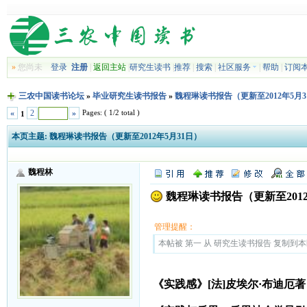
»
您尚未
登录
注册
|
返回主站
|
研究生读书
|
推荐
|
搜索
|
社区服务
|
帮助
|
订阅
三农中国读书论坛
»
毕业研究生读书报告
»
魏程琳读书报告（更新至2012年5月3
Pages: ( 1/2 total )
«
2
»
1
本页主题:
魏程琳读书报告（更新至2012年5月31日）
魏程林
魏程琳读书报告（更新至2012
管理提醒：
本帖被 第一 从 研究生读书报告 复制到本区(2
《实践感》[法]皮埃尔·布迪厄著