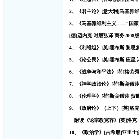
2
、《君主论》[意大利]马基雅维利
3
、《马基雅维利主义——“国家
[
德]迈内克 时殷弘译 商务2008
4
、《利维坦》[英]霍布斯 黎思复
5
、《论公民》[英]霍布斯 应星
6
、《战争与和平法》[荷]格劳秀
7
、《神学政治论》[荷]斯宾诺莎 
8
、《伦理学》[荷]斯宾诺莎 贺麟
9
、《政府论》（上下）[英]洛克 
附读《论宗教宽容》[英]洛克
10
、《政治学》[古希腊]亚里士多