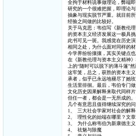
全拘于材料说事做理论，弊端即
研究的一个很难把握，即理论与
抽象与现实脱节严重。就目前所
经验之间做的比较好。
关于马克思：韦伯写《新教伦理
的资本主义经济发展这一极具挑
此书可见一斑。我感觉在历史演
相同之处，为什么面对同样的材
今学界纷纷攘攘，其实关键点也
在《新教伦理与资本主义精神》
上的“随时可以脱下的薄斗篷”
这牢笼，总之，获胜的资本主义
承者，似乎已永远地褪尽了她玫
生活里徘徊。最后，韦伯专门做
文化历史因果解释来取代同样片
但任一者，都会是一无所成的。
几个有意思且值得继续深究的问
1、
三大社会学家对社会的解释
2、
理性化的始端在哪里？文章
3、
为什么称韦伯为新康德主义
4、
祛魅与除魔