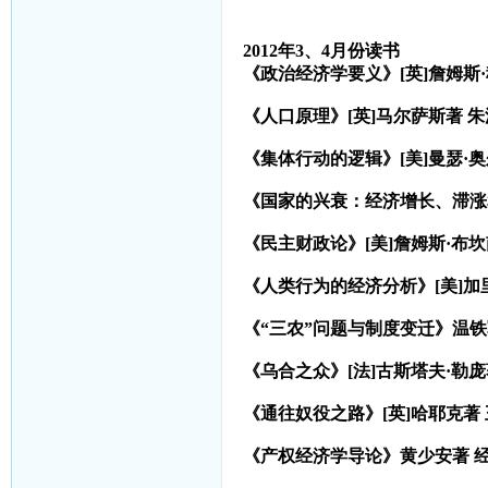
2012
年
3
、
4
月份读书
《政治经济学要义》
[
英
]
詹姆斯
《人口原理》
[
英
]
马尔萨斯著
朱
《集体行动的逻辑》
[
美
]
曼瑟·
《国家的兴衰：经济增长、滞涨
《民主财政论》
[
美
]
詹姆斯·布
《人类行为的经济分析》
[
美
]
加
《“三农”问题与制度变迁》温
《乌合之众》
[
法
]
古斯塔夫·勒庞
《通往奴役之路》
[
英
]
哈耶克著
《产权经济学导论》黄少安著