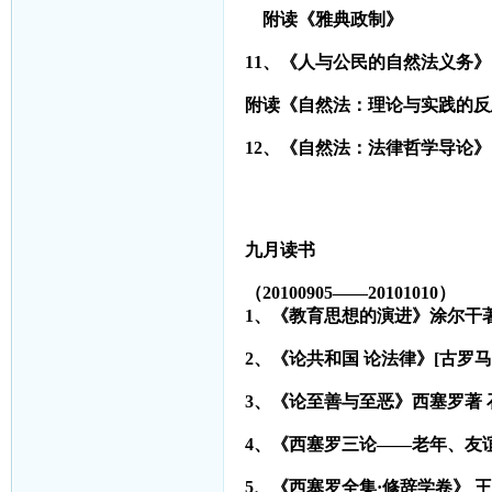
附读《雅典政制》
11
、《人与公民的自然法义务》[德
附读《自然法：理论与实践的反思
12
、《自然法：法律哲学导论》[意
九月读书
（20100905——20101010）
1
、《教育思想的演进》涂尔干著
2
、《论共和国 论法律》[古罗马
3
、《论至善与至恶》西塞罗著 
4
、《西塞罗三论——老年、友
5
、《西塞罗全集·修辞学卷》 