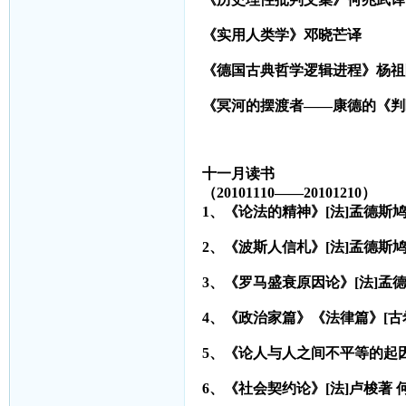
《实用人类学》邓晓芒译
《德国古典哲学逻辑进程》杨祖
《冥河的摆渡者——康德的《
十一月读书
（20101110——20101210）
1
、《论法的精神》[法]孟德斯鸠著
2
、《波斯人信札》[法]孟德斯鸠著
3
、《罗马盛衰原因论》[法]孟德斯
4
、《政治家篇》《法律篇》[古
5
、《论人与人之间不平等的起因与
6
、《社会契约论》[法]卢梭著 何