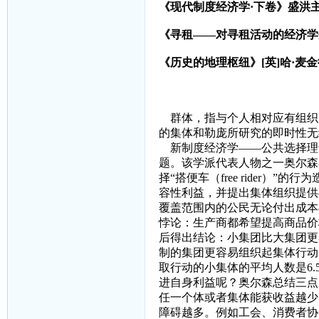
《现代制度经济学·下卷》盛洪
《寻租——对寻租活动的经济学
《历史的地理枢纽》
[
英
]
哈·麦
群体，指与个人相对应有组织
的集体和勒庞所研究的即时性无
新制度经济学——公共选择理
题。该学派代表人物之一奥尔森
择“搭便车（
free rider
）”的行为
容性利益，并提出集体组织提供
覆盖范围内的公民无论付出成本
悖论：生产商都希望提高商品价
后得出结论：小集团比大集团更
制的集团更容易组织起集体行动
取行动的小集体的平均人数是
6.
进自身利益呢？奥尔森总结三点
任一个体或者集体能获收益越少
障碍越多。例如工会、消费者协