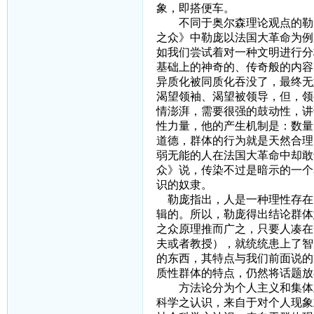
象，即搭便车。
不同于奥尔森理论观点的勒
之众》中勒庞以法国大革命为例
如我们尝试着对一种文明进行分
基础上的神奇的、传奇般的内容
异质化被同质化吞没了，最终无
渴望领袖、渴望被领导，但，领
情澎湃，需要很强的鼓动性，讲
性力量，他的产生机制是：数量
道德，群体的行为就是天然合理
弱无能的人在法国大革命中却敢
众》说，传染不过是暗示的一个
识的奴隶。
勒庞指出，人是一种理性存在
辑的。所以，勒庞得出结论群体
之众原理推而广之，只要人凑在
夫或者教授），就统统患上了智
的东西，其特点与我们前面说的
质性群体的特点，仍然将话题放
方法论分为个人主义和集体
科学之认识，来自于对个人现象