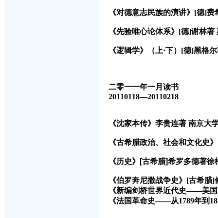
《对德意志民族的演讲》
[
德
]
费
《先验唯心论体系》
[
德
]
谢林著
《逻辑学》（上·下）
[
德
]
黑格尔
二零一一年一月读书
20110118
—20110218
《沈家本传》李贵连著 南京大
《古希腊政治、社会和文化史》
《历史》[古希腊]希罗多德著徐
《伯罗奔尼撒战争史》[古希腊]
《新编剑桥世界近代史——美国
《法国革命史——从1789年到18