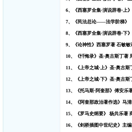
6
、《西塞罗全集·演说辞卷·上》
7
、《民法总论——法学阶梯》 【
8
、《西塞罗全集·演说辞卷·下》
9
、《论神性》西塞罗著 石敏敏译
10
、《忏悔录》圣·奥古斯丁著 周
11
、《上帝之城·上》圣·奥古斯
12
、《上帝之城·下》圣·奥古斯
13
、《托马斯·阿奎那》傅安乐
14
、《阿奎那政治著作选》马清槐
15
、《罗马史纲要》 杨共乐著 商
16
、《剑桥插图中世纪史》主编