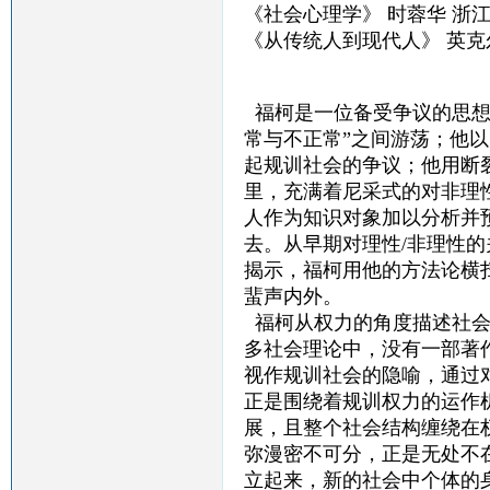
《社会心理学》 时蓉华 浙
《从传统人到现代人》 英克
福柯是一位备受争议的思想
常与不正常”之间游荡；他
起规训社会的争议；他用断
里，充满着尼采式的对非理
人作为知识对象加以分析并
去。从早期对理性/非理性
揭示，福柯用他的方法论横
蜚声内外。
福柯从权力的角度描述社会
多社会理论中，没有一部著
视作规训社会的隐喻，通过
正是围绕着规训权力的运作
展，且整个社会结构缠绕在
弥漫密不可分，正是无处不
立起来，新的社会中个体的