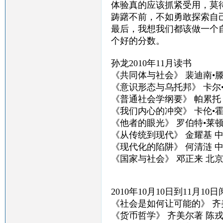
体验真的应该抓紧受用，莫
踌躇不前，不如勇敢探索自
最后，我想我们都该做一个
个好的分数。
孙龙2010年11月读书
《共同体与社会》 裴迪南•
《意识形态与乌托邦》 卡尔
《普通社会学纲要》 帕累托
《我们内心的冲突》 卡伦•
《他者的眼光》 罗伯特•莱顿
《从传统到现代》 金耀基 
《现代化的陷阱》 何清涟 
《国家与社会》 邓正来 北
2010年10月10日到11月1
《社会是如何让可能的》 齐
《货币哲学》 齐美尔著 陈