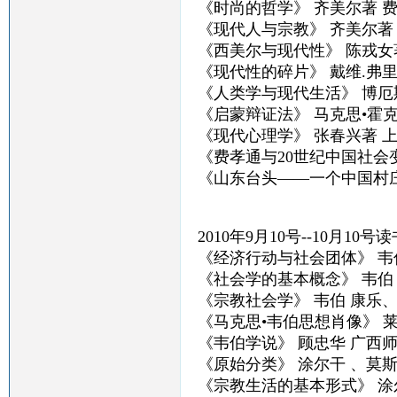
《时尚的哲学》 齐美尔著 
《现代人与宗教》 齐美尔著
《西美尔与现代性》 陈戎女
《现代性的碎片》 戴维.弗
《人类学与现代生活》 博厄
《启蒙辩证法》 马克思•霍
《现代心理学》 张春兴著 
《费孝通与20世纪中国社会
《山东台头——一个中国村庄
2010年9月10号--10月10号读
《经济行动与社会团体》 韦
《社会学的基本概念》 韦伯
《宗教社会学》 韦伯 康乐
《马克思•韦伯思想肖像》 
《韦伯学说》 顾忠华 广西
《原始分类》 涂尔干 、莫斯
《宗教生活的基本形式》 涂