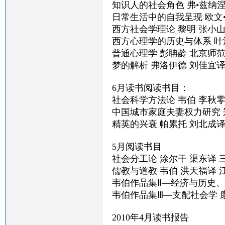
知识人的社会角色 弗•兹纳
日常生活中的自我呈现 欧文
西方社会学理论 黎明 张小
西方心理学的历史与体系 叶
普通心理学 彭聃龄 北京师
梦的解析 弗洛伊德 刘佳宜
6月读书阅读书目：
社会科学方法论 韦伯 李秋
中国城市家庭夫妻权力研究 
精英的兴衰 帕累托 刘北成
5月阅读书目
社会分工论 涂尔干 渠东译 
儒教与道教 韦伯 洪天福译
韦伯作品集Ⅱ—经济与历史、
韦伯作品集Ⅲ—支配社会学 
2010年4月读书报告