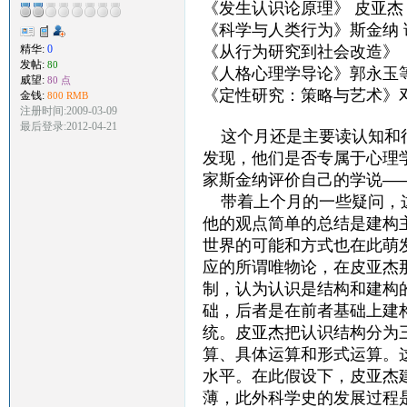
《发生认识论原理》 皮亚杰
《科学与人类行为》斯金纳 
精华:
0
《从行为研究到社会改造》 
发帖:
80
《人格心理学导论》郭永玉
威望:
80 点
《定性研究：策略与艺术》邓
金钱:
800 RMB
注册时间:2009-03-09
最后登录:2012-04-21
这个月还是主要读认知和行
发现，他们是否专属于心理
家斯金纳评价自己的学说—
带着上个月的一些疑问，这
他的观点简单的总结是建构
世界的可能和方式也在此萌
应的所谓唯物论，在皮亚杰
制，认为认识是结构和建构
础，后者是在前者基础上建
统。皮亚杰把认识结构分为
算、具体运算和形式运算。
水平。在此假设下，皮亚杰
薄，此外科学史的发展过程