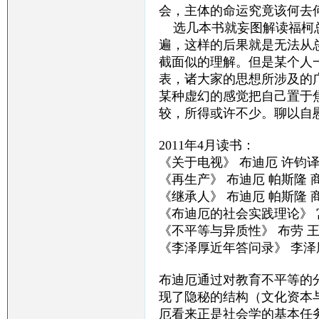
会，主体的命运究竟该何去
选几本书就妄图解读福柯总
遍，这样的后果就是无法从
截面似的理解。但是某个人
表，诸大家的思想所涉及的
某种虚幻的感觉把自己置于
较，所得或许不少。聊以自
2011年4月读书：
《关于电视》 布迪厄 许钧
《再生产》 布迪厄 帕斯隆 
《继承人》 布迪厄 帕斯隆 
《布迪厄的社会实践理论》 
《不平等与异质性》 布劳 
《李泽厚近年答问录》 李泽
布迪厄通过对教育不平等的
现了隐秘的结构（文化资本
厄看来正是社会学的基本任