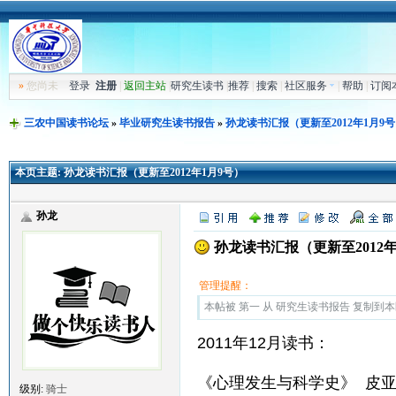
»
您尚未
登录
注册
|
返回主站
|
研究生读书
|
推荐
|
搜索
|
社区服务
|
帮助
|
订阅
三农中国读书论坛
»
毕业研究生读书报告
»
孙龙读书汇报（更新至2012年1月9
本页主题:
孙龙读书汇报（更新至2012年1月9号）
孙龙
孙龙读书汇报（更新至2012年
管理提醒：
本帖被 第一 从 研究生读书报告 复制到本区(2
2011年12月读书：
《心理发生与科学史》 皮亚
级别:
骑士