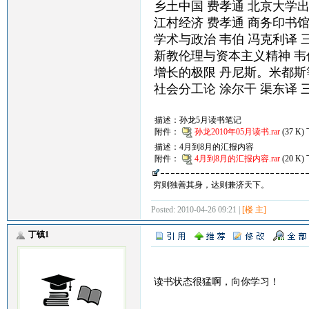
乡土中国 费孝通 北京大学
江村经济 费孝通 商务印书
学术与政治 韦伯 冯克利译 
新教伦理与资本主义精神 韦
增长的极限 丹尼斯。米都斯
社会分工论 涂尔干 渠东译 
描述：孙龙5月读书笔记
附件：
孙龙2010年05月读书.rar
(37 K
描述：4月到8月的汇报内容
附件：
4月到8月的汇报内容.rar
(20 K
穷则独善其身，达则兼济天下。
Posted: 2010-04-26 09:21 |
[楼 主]
丁镇1
读书状态很猛啊，向你学习！