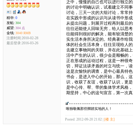
之中，慢慢的自己也可以进行独立的
的讨论中明确认识，试着建立不同事
讨论，三天一次的大组讨论，常常持
在实践中形成的认识与从读书中形成
精华:
0
发帖:
从提出问题，到展开过程再到最后的
304
威望:
304 点
往往还能使人回味无穷，给人以思考
金钱:
3040 RMB
往能得到很好的解决，能有较清楚的
注册时间:2010-02-28
实生活本身所决定的。经典著作给我
最后登录:2016-03-26
体的社会生活本身，往往呈现给人的
去建立事物间的关联，并在此基础上
活中产生的认识，很少会是顺畅的，
正在形成的运动过程，这是一种很奇
切，辩证法讲矛盾的对立与统一，读
这是次愉快的调查，是中心最具特色
书会，是进入中心的开始，那么，这
识，收获了友谊，收获了认识，更是
是中心传、帮、带的集体学术风格，
期坚持，中心的这句宣言，第一次真
唯独敬佩那些脚踏实地的人！
Posted: 2012-09-20 21:02 |
[楼 主]