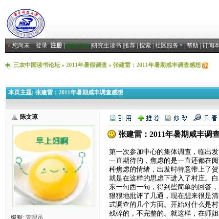
»
您尚未
登录
注册
|
返回主站
|
研究生读书
|
推荐
|
搜索
|
社区服务
|
帮助
|
订阅
三农中国读书论坛
»
2011年暑假调查
»
张建雷：2011年暑期咸丰调查感想
本页主题:
张建雷：2011年暑期咸丰调查感想
陈文琼
张建雷：2011年暑期咸丰调
第一次参加中心的集体调查，临出发
一直期待的，焦虑的是一直还都在阅
种焦虑的情绪，出发时特意带上了贺
就是在这样的思虑下进入了村庄。白
东一句西一句，得到些简单的回答，
狠狠地批评了几通，现在想来很是清
式调查的几个方面。开始对什么是村
残碎的，不完整的。就这样，在师姐
级别:
管理员