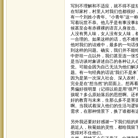
写到不理解和不适应，就不得不提
在邹家村，村里人对我们也都很好
有一个刘姓小青年。“小青年”这一
写着玩世不恭。他几乎是有事没事
候甚至会有赤裸裸的语言人身攻击。
人没有男人味，女人没有女人味，
一合理的。如果这样的话，也不难
他对我们的诘难中，最多的一句话便
到这样的问题。确实，我们并不能
中舒坦一点以外，我们甚至连一张
是当访谈对象讲述自己的各种让人
觉。可能会因为自己无法为他们解
题。有一句经典的话说“我们不是来
因为是第一次深入社会、深入农村
完全是在“想当然”的层面上。想再
男偏好很明显（记得以前是用“很严
孩呢？多么原始落后的思想啊。还
好的教育与未来，生那么多不是害
啊。当我试着深入他们的生活与逻
需求，在那种情景下，换了谁都有
另外我还要好好感谢一下我们组的
易近人，秋菊姐的灵性，都给我留
觉得对不住他们。