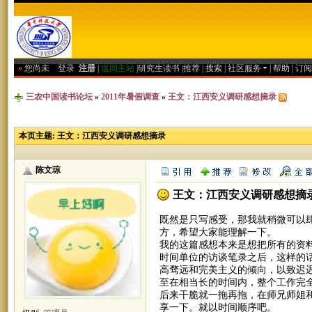
»
您尚未
登录
注册
|
返回主站
|
研究生读书
|
推荐
|
搜索
|
社区服务
|
帮助
|
订阅
三农中国读书论坛
»
2011年暑假调查
»
王文：江西安义调研感想摘录
本页主题:
王文：江西安义调研感想摘录
陈文琼
王文：江西安义调研感想摘
既然是只写感受，那我就稍微可以
方，希望大家能理解一下。
我的这篇感想本来是想把所有的资
时间单位的访谈笔录之后，这样的
高骛远和完美主义的倾向，以致迟
至在相当长的时间内，整个工作完
后来干脆就一拖再拖，在师兄师姐
享一下。就以时间顺序吧。