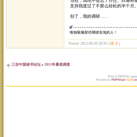
当然，我绝不会忘了乔迁、白璐和
支持我度过了不那么轻松的半个月
别了，我的调研……
唯独敬佩那些脚踏实地的人！
Posted: 2012-09-20 20:59 |
[楼 主]
三农中国读书论坛
»
2011年暑假调查
Total 0.299935(s) quer
Powered by
PHPWind
v6.0
Cer