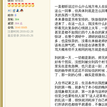
级别:
管理员
一直都听说过什么什么地方有人在搞
这么一回事，但具体到底是怎么回
关的东西一无所知。
精华:
0
本来暑假是另有安排的。快放假的
发帖:
304
进来了，在这一点上，我没有什么好
威望:
304 点
金钱:
怀着无比复杂的心情踏上火车，一
3040 RMB
注册时间:2010-02-28
甚至是都不如我们四个人各自的家
最后登录:2016-03-26
惊讶，在整个调研中，调研的级别
多，也蛮惊异的。没看出来杨老师
该有点脾气吧。特别是在讲教育界、
骂大概有些不太相同的地方就是他
到的第一天，一切都是新的。师兄
好有个照应。没想到被分到四个村
里实在是焦急啊。也只是这一刻，
组的杨华师兄迟迟不回短信的时候
了，那一刻的心情，确实是很激动
入住书记家之后，生活条件比我想
到的第一晚，就参与了本小组的晚间
连现象都无法讲。第一次参与这样
但至少也要给别人留下“这人还算有
的乱说一通，很快就消耗掉了自己
们所讲的也都很平易通俗，不像以