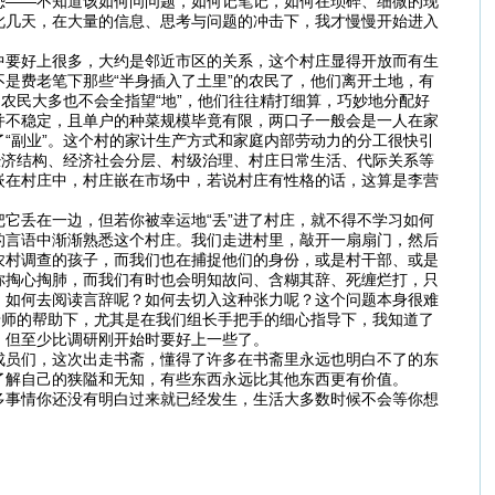
恐——不知道该如何问问题，如何记笔记，如何在琐碎、细微的现
此几天，在大量的信息、思考与问题的冲击下，我才慢慢开始进入
中要好上很多，大约是邻近市区的关系，这个村庄显得开放而有生
是费老笔下那些“半身插入了土里”的农民了，他们离开土地，有
农民大多也不会全指望“地”，他们往往精打细算，巧妙地分配好
并不稳定，且单户的种菜规模毕竟有限，两口子一般会是一人在家
“副业”。这个村的家计生产方式和家庭内部劳动力的分工很快引
经济结构、经济社会分层、村级治理、村庄日常生活、代际关系等
嵌在村庄中，村庄嵌在市场中，若说村庄有性格的话，这算是李营
它丢在一边，但若你被幸运地“丢”进了村庄，就不得不学习如何
的言语中渐渐熟悉这个村庄。我们走进村里，敲开一扇扇门，然后
农村调查的孩子，而我们也在捕捉他们的身份，或是村干部、或是
你掏心掏肺，而我们有时也会明知故问、含糊其辞、死缠烂打，只
。如何去阅读言辞呢？如何去切入这种张力呢？这个问题本身很难
老师的帮助下，尤其是在我们组长手把手的细心指导下，我知道了
，但至少比调研刚开始时要好上一些了。
成员们，这次出走书斋，懂得了许多在书斋里永远也明白不了的东
了解自己的狭隘和无知，有些东西永远比其他东西更有价值。
多事情你还没有明白过来就已经发生，生活大多数时候不会等你想
。