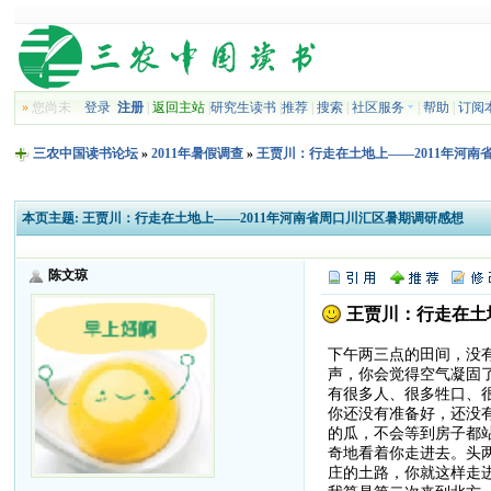
»
您尚未
登录
注册
|
返回主站
|
研究生读书
|
推荐
|
搜索
|
社区服务
|
帮助
|
订阅
三农中国读书论坛
»
2011年暑假调查
»
王贾川：行走在土地上——2011年河南
本页主题:
王贾川：行走在土地上——2011年河南省周口川汇区暑期调研感想
陈文琼
王贾川：行走在土
下午两三点的田间，没
声，你会觉得空气凝固
有很多人、很多牲口、
你还没有准备好，还没
的瓜，不会等到房子都
奇地看着你走进去。头
庄的土路，你就这样走