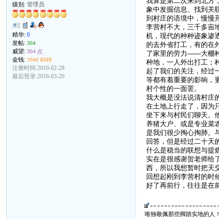
我算是第二次来到北方
级别:
管理员
象中发掘信息、找到关
到村庄的语境中，慢慢
李营村不大，三千多亩
精华:
0
机，现代的种种迹象渗
发帖:
304
的去外省打工，有的在外
威望:
304 点
了家里的劳力——大棚
金钱:
3040 RMB
种地，一人外出打工；
注册时间:2010-02-28
起了我们的关注，经过
最后登录:2016-03-26
等都有着重要的影响，
村个性的一面罢。
我大概是没法说清村庄
在土地上行走了，因为
坐下来与村民们聊天。
养猪大户、或是专业菜
是我们很少掏心掏肺。
回答，但是经过二十天
什么是稳当的联想与提
实在是很感谢贺老师给
西，所以我想暂时把天
回想起刚到李营村的时
好了再前行，往往是在
唯独敬佩那些脚踏实地的人