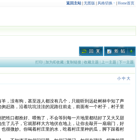
返回主站
|
无图版
|
风格切换
|
Home首页
打印
|
加为IE收藏
|
复制链接
|
收藏主题
|
上一主题
|
下一主题
小
中
大
有羊，没有狗，甚至连人都没有几个，只能听到远处树林中知了声
匆匆赶路，沿着坑坑洼洼的泥路往前走，前面有一个村子，村子里
到把牲口都拴好、喂饱了，不会等到每一片地里都结好了又大又甜
地生了儿子，它就那样大方地伏在地上，让你去敲开一扇扇门，好
，也很微妙。你喝着村庄里的水，吃着村庄里种的瓜，脚下踩着村