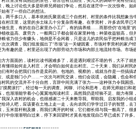
，村庄里没有我熟悉的景色，语言也有点陌生，头几天的调研不免有些惶
联，晚上讨论也大多是听师兄师姐们争论，然后在迷茫中一次次惊奇。如
开始有了一些自己的想法。
地，两千多口人，基本依姓氏聚居成三个自然村。村里的条件比我想象当
透在村庄里，这里的乡土味儿十分复杂而有趣。在李营村，许多农民早已不
做生意，有的在自己家里办小工厂，有的搞养殖……而那些仍“在地里”的
种植收益高、废劳力，一般两口子都会留在家里种地；种菜收益较高，但
种粮省力但少有赚头，地倒是不会闲着，只是这儿的农民似乎把种粮当成了
一次次调查，我们组发掘出了“市场”这一关键因素，市场对李营村的家户
更为有趣的是，村里还出现了内部劳动力市场和内部土地流转市场。市场
的方方面面的，读村比读书困难多了，若是遇到艰涩不堪的书，大不了就把
只有懂得如何走入村庄，才会明白如何走出村庄。二十天来，我们从村民
他们有时会把我们当作是卖药的、包地的、视察的，或就当作是一些搞搞
农、或是独门小户……一次次与村民交谈，他们会说谎，会隐藏，也会和
与村民的交流并不十分自然，言辞中间充满了张力——这种张力令我困惑
的“摸爬滚打”，经过每一天的调查、闲聊、讨论和思考，在师兄师姐们和
炼，也渐渐能学着小心翼翼地阅读村庄，虽然我仍是经验不足、能力有限
了我深入农村的机会，也很感谢二十天来教导我、帮助我、启发我的小组
交给诗人吧，应该要在土地上走一走，去向农民们学学过日子的智慧，去
候，玉米苗杆刚及膝，而我们离开的时候，它们都长得与我一般高了。很
前行中你渐渐明白过来，停下来回望时才莫名地发现自己早已成长了许多
！