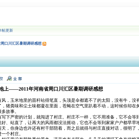
本帖更新
省周口川汇区暑期调研感想
地上——2011年河南省周口川汇区暑期调研感想
有风，玉米地里的苗杆站得笔直，头顶是伞都遮不了的太阳，没有牛，没
了，猪粪味和尘土味都凝在里面，苍蝇在空气里趴着不动，这时候你却在
很多故事。
有写下严密的计划，就闯进了村庄。村庄不一样，它不用准备，它不会等
站好、站直了，让再大的风雨都没法摇动，它也不会等到家家户户都早早
两天，你身边也许还有村干部陪着，而之后就得与村庄直接对话，很明了
进一个村庄。