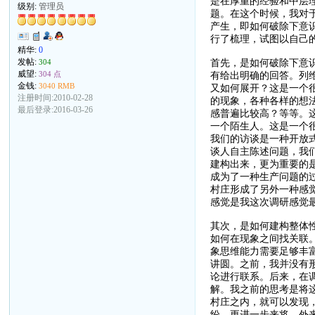
是在厚重的经验和中层
级别:
管理员
题。在这个时候，我对
产生，即如何破除下意
行了梳理，试图以自己
精华:
0
首先，是如何破除下意
发帖:
304
威望:
有给出明确的回答。列
304 点
金钱:
3040 RMB
又如何展开？这是一个
注册时间:2010-02-28
的现象，各种各样的想
最后登录:2016-03-26
感普遍比较高？等等。
一个陌生人。这是一个
我们的访谈是一种开放
谈人自主陈述问题，我
建构出来，更为重要的
成为了一种生产问题的
村庄形成了另外一种感
感觉是我这次调研感觉
其次，是如何建构整体
如何在现象之间找关联
象思维能力需要足够丰
讲圆。之前，我并没有
论进行联系。后来，在
解。我之前的思考是将
村庄之内，就可以发现
纷。更进一步来将，外