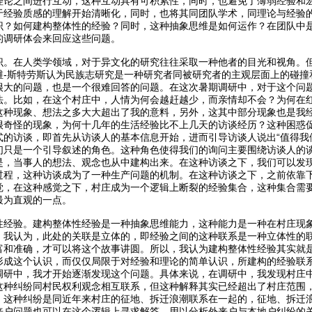
理论之间进行互动，这种互动具有可积累性，同时，也避免了薄弱经验和
于经验质感的理解开始清晰化，同时，也将其同团队学术，同理论与经验
识？如何建构整体性的经验？同时，这种抽象思维是如何运作？在团队中
的调研体会来回应这些问题。
识。在人类学领域，对于异文化的研究往往采取一种他者的目光和视角。
维-斯特劳斯认为民族志研究是一种研究者同被研究者的主观层面上的碰撞
很大的问题，也是一个很难回答的问题。在这次暑期调研中，对于这个问
法。比如，在这个村庄中，人情为何会越赶越少，而亲情却不会？为何在
这种现象、想法之多大大超出了我的意料，另外，这其中部分现象也是我
很奇怪的现象，为何十几年的生活经验比不上几天的访谈经历？这种困惑
式的访谈，即首先从访谈人的基本信息开始，进而引导访谈人说出“值得我
们只是一个引导叙述的角色。这种角色使得我们的询问主要围绕访谈人的
是，当事人的想法、观念也从中建构出来。在这种访谈之下，我们可以发
过程，这种访谈成为了一种生产问题的机制。在这种访谈之下，之前依靠
觉，在这种感觉之下，村庄成为一个逻辑上断裂的经验集合，这种集合需
最为直观的一点。
性经验。建构整体性经验是一种抽象思维能力，这种能力是一种在村庄现
。我认为，此处的关联是立体的，即经验之间的这种联系是一种立体性的
富和准确，才可以将这个故事讲圆。所以，我认为建构整体性经验其实就
形成这个认识，而仅仅局限于对经验和理论的简单认识，所建构的经验联
调研中，我才开始逐渐发现这个问题。具体来说，在调研中，我发现村庄中
这种纠纷同村民权利观念相互联系，但这种解释其实已经超出了村庄范围，
，这种纠纷是同近年来村庄的征地、拆迁浪潮联系在一起的，征地、拆迁浪
来户问题也可以在这个逻辑上寻求解答，用以分析外来户与本地户纠纷的