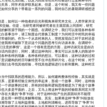
宏大理论无法匹配，以及为回应理论而对经验进行过度阐释等问
的关系，同学术批评联系起来。但是，这个时候，我又有一些问题
是如何分享的？带着这一系列的问题，我对自己的暑期调研感想进
但是，如何以一种他者的目光和视角来研究本文化，人类学家并没
和交融。但是，当研究者同被研究者在主观层面上同质时，研究
题的解答源于我的一个困惑。在调研之中，我们可以发现各种各样
红白喜事当中，请工制度会代替换工制度？为何村庄中村民的幸福
经常碰到的。作为一个从农村来的人，突然发现自己对于农村还是
促使我将对破除下意识这个问题的思考引向访谈本身。在调研中，
们注意的事情”。这是一个很有意思的方面，这种访谈完全是由访
谈话内容进行，同时，通过这种询问，事实可以从当事人的陈述中
现各种各样的现象，各种各样的想法。可以看出，这种访谈的过程
下意识建构的村庄印象经受不住冲击而碎片化，在这个时候，对于
要我们去寻找其他经验，寻找其他逻辑进行分析和重构。这种村庄
象当中找联系的思维能力。所以，如何建构整体性经验，其实就是
联系，是要将经验立体性的串起来，形成一个故事，同时，这种抽
是一个讲故事的过程，所有的经验和逻辑思维都是为了将这个故事
系也大多是平面的，之后，又马上将这种平面的经验联系同宏大理
存在大量的“争界”纠纷，对于这种纠纷产生的原因却并不能理
是在用一种理论来解释经验。其实，如果将这种“争界”纠纷放在
潮导致了土地利益密集、土地权利清晰化，进而导致了“争界”纠
关系地权即是在权利清晰化与关系网络不对称中产生的。在这个时