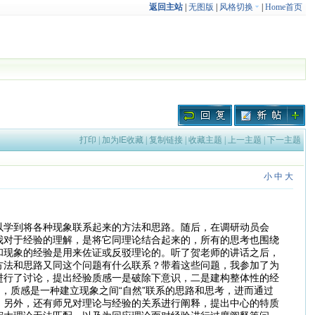
返回主站
|
无图版
|
风格切换
|
Home首页
打印
|
加为IE收藏
|
复制链接
|
收藏主题
|
上一主题
|
下一主题
小
中
大
以学到将各种现象联系起来的方法和思路。随后，在调研动员会
我对于经验的理解，是将它同理论结合起来的，所有的思考也围绕
和现象的经验是用来佐证或反驳理论的。听了贺老师的讲话之后，
方法和思路又同这个问题有什么联系？带着这些问题，我参加了为
进行了讨论，提出经验质感一是破除下意识，二是建构整体性的经
，质感是一种建立现象之间“自然”联系的思路和思考，进而通过
。另外，还有师兄对理论与经验的关系进行阐释，提出中心的特质