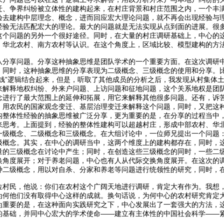
迁、争界纠纷被立体性的建构起来，在村庄背景和村庄范围之内，一个丰
验去建构中层理念、概念，进而回应宏大理论问题，就不再会出现经验与
经验无法匹配宏大的理论。最大的问题就是无法实现从点到面的进展。很
这个问题的另外一个很好途径。同时，在大量的村庄调研基础上，中心的
、华北农村、南方农村等认识。在这个角度上，区域比较、模型建构的方
队分享问题。分享这种抽象思维是团队学术的一个重要方面。在这次调研
，同时，这种抽象思维的分享表现为二级概念、三级概念的使用和分享。
搞钱”逻辑结合起来，但是，听取了其他成员的分析之后，我发现从村集体
来解释地权纠纷、外来户问题、上访问题和征地问题，这个关系地权是团
念进行了最大范围上的延伸和拓展，用它来解释其他很多问题。还有，诉
，用农民的国家观念变迁、基层治理变迁来解释这个问题，同时，又把这
构整体性经验的抽象思维被广泛分享，更为重要的是，在分享的过程当中
来思考。上面提到，经验的整体性建构可以超越村庄，形成中部农村、华
一级概念、二级概念和三级概念。在大组讨论中，一位师兄提出一个问题
级概念。其实，在中心的调研当中，这两个维度上的建构都存在，同时，
量的三级概念在讨论中产生；同时，在创造这些三级概念的同时，一些二
换角度展开；对于养老问题，中心也有人从代际交换角度展开。在这次的
种二级概念，用以对自杀、分家和养老等问题进行统领性的研究，同时，
位村民，他说：你们在农村这个广阔天地进行调研，肯定大有作为。我想
为何他们没有取得中心这样的成就。换句话说，为何中心的农村研究肯定大
为重要的是，在这种面向实践研究之下，中心发展出了一套强大的方法，
的基础，并同中心宏大的学术使命——建立有主体性的中国社会科学——