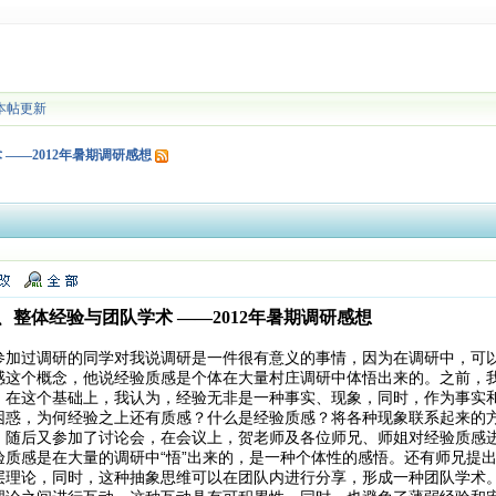
本帖更新
——2012年暑期调研感想
整体经验与团队学术 ——2012年暑期调研感想
参加过调研的同学对我说调研是一件很有意义的事情，因为在调研中，可
感这个概念，他说经验质感是个体在大量村庄调研中体悟出来的。之前，
，在这个基础上，我认为，经验无非是一种事实、现象，同时，作为事实
困惑，为何经验之上还有质感？什么是经验质感？将各种现象联系起来的
。随后又参加了讨论会，在会议上，贺老师及各位师兄、师姐对经验质感
质感是在大量的调研中“悟”出来的，是一种个体性的感悟。还有师兄提出
层理论，同时，这种抽象思维可以在团队内进行分享，形成一种团队学术