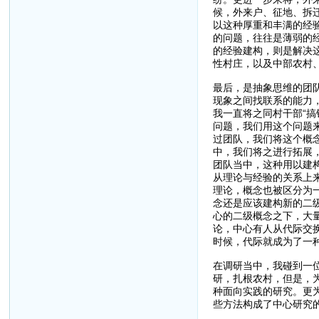
候，外来户、征地、拆
以这种厚重和丰满的经
的问题，往往是薄弱的
的经验建构，则是解决
性村庄，以及中部农村
最后，是抽象思维的团
现象之间找联系的能力
我一直将之同村干部“
问题，我们用这个问题
过团队，我们将这个概
中，我们将之进行拓展
团队当中，这种用以建
从理论与经验的关系上
理论，概念也被区分为
念还是应该建构新的二
心的二级概念之下，大
论，中心有人从代际交
时候，代际就成为了一
在调研当中，我碰到一
研，扎根农村，但是，
种面向实践的研究。更
些方法构成了中心研究