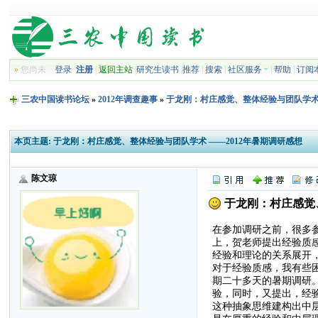
»
您尚未
登录
注册
|
返回主站
|
研究生读书
|
推荐
|
搜索
|
社区服务
|
帮助
|
订阅
三农中国读书论坛
»
2012年调查趣事
»
于龙刚：村庄感觉、整体经验与团队学术 
本页主题:
于龙刚：村庄感觉、整体经验与团队学术 ——2012年暑期调研感想
陈文琼
于龙刚：村庄感觉、
在参加调研之前，很多
上，贺老师提出经验质
经验和理论的关系展开
对于经验质感，我有些
期二十多天的暑期调研
验，同时，又提出，经验
这种抽象思维建构出中