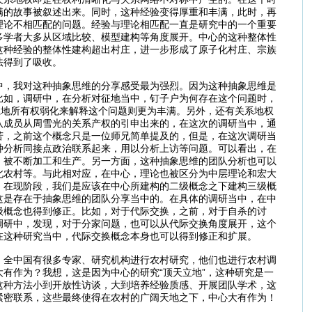
满的故事被叙述出来。同时，这种经验变得厚重和丰满，此时，再
理论不相匹配的问题。经验与理论相匹配一直是研究中的一个重要
多学者大多从区域比较、模型建构等角度展开。中心的这种整体性
这种经验的整体性建构超出村庄，进一步形成了原子化村庄、宗族
法得到了吸收。
中，我对这种抽象思维的分享感受最为强烈。因为这种抽象思维是
比如，调研中，在分析对征地当中，钉子户为何存在这个问题时，
土地所有权弱化来解释这个问题则更为丰满。另外，还有关系地权
队成员从周雪光的关系产权的引申出来的，在这次的调研当中，通
苦，之前这个概念只是一位师兄简单提及的，但是，在这次调研当
种分析同接点政治联系起来，用以分析上访等问题。可以看出，在
，被不断加工和生产。另一方面，这种抽象思维的团队分析也可以
北农村等。与此相对应，在中心，理论也被区分为中层理论和宏大
：在现阶段，我们是应该在中心所建构的二级概念之下建构三级概
这是存在于抽象思维的团队分享当中的。在具体的调研当中，在中
级概念也得到修正。比如，对于代际交换，之前，对于自杀的讨
调研中，发现，对于分家问题，也可以从代际交换角度展开，这个
在这种研究当中，代际交换概念本身也可以得到修正和扩展。
，全中国有很多专家、研究机构进行农村研究，他们也进行农村调
有作为？我想，这是因为中心的研究“顶天立地”，这种研究是一
这种方法小到开放性访谈，大到培养经验质感、开展团队学术，这
紧密联系，这些最终使得在农村的广阔天地之下，中心大有作为！