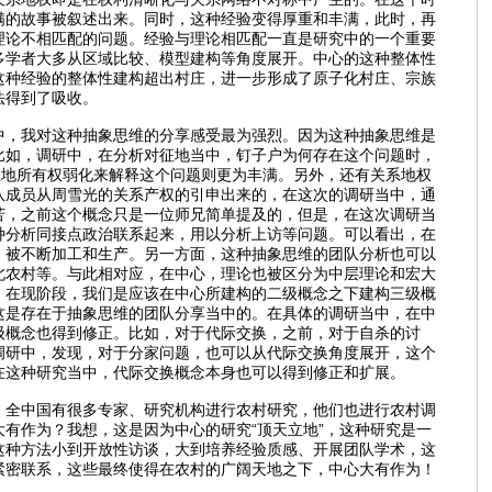
满的故事被叙述出来。同时，这种经验变得厚重和丰满，此时，再
理论不相匹配的问题。经验与理论相匹配一直是研究中的一个重要
多学者大多从区域比较、模型建构等角度展开。中心的这种整体性
这种经验的整体性建构超出村庄，进一步形成了原子化村庄、宗族
法得到了吸收。
中，我对这种抽象思维的分享感受最为强烈。因为这种抽象思维是
比如，调研中，在分析对征地当中，钉子户为何存在这个问题时，
土地所有权弱化来解释这个问题则更为丰满。另外，还有关系地权
队成员从周雪光的关系产权的引申出来的，在这次的调研当中，通
苦，之前这个概念只是一位师兄简单提及的，但是，在这次调研当
种分析同接点政治联系起来，用以分析上访等问题。可以看出，在
，被不断加工和生产。另一方面，这种抽象思维的团队分析也可以
北农村等。与此相对应，在中心，理论也被区分为中层理论和宏大
：在现阶段，我们是应该在中心所建构的二级概念之下建构三级概
这是存在于抽象思维的团队分享当中的。在具体的调研当中，在中
级概念也得到修正。比如，对于代际交换，之前，对于自杀的讨
调研中，发现，对于分家问题，也可以从代际交换角度展开，这个
在这种研究当中，代际交换概念本身也可以得到修正和扩展。
，全中国有很多专家、研究机构进行农村研究，他们也进行农村调
有作为？我想，这是因为中心的研究“顶天立地”，这种研究是一
这种方法小到开放性访谈，大到培养经验质感、开展团队学术，这
紧密联系，这些最终使得在农村的广阔天地之下，中心大有作为！