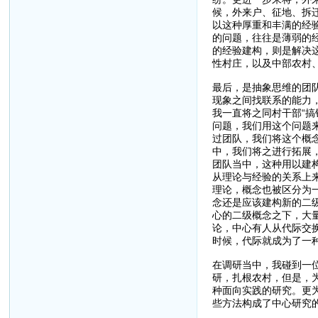
候，外来户、征地、拆
以这种厚重和丰满的经
的问题，往往是薄弱的
的经验建构，则是解决
性村庄，以及中部农村
最后，是抽象思维的团
现象之间找联系的能力
我一直将之同村干部“
问题，我们用这个问题
过团队，我们将这个概
中，我们将之进行拓展
团队当中，这种用以建
从理论与经验的关系上
理论，概念也被区分为
念还是应该建构新的二
心的二级概念之下，大
论，中心有人从代际交
时候，代际就成为了一
在调研当中，我碰到一
研，扎根农村，但是，
种面向实践的研究。更
些方法构成了中心研究