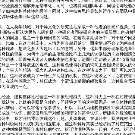
理论之间进行互动，这种互动具有可积累性，同时，也避免了薄弱经验和
于经验质感的理解开始清晰化，同时，也将其同团队学术，同理论与经验
识？如何建构整体性的经验？同时，这种抽象思维是如何运作？在团队中
的调研体会来回应这些问题。
识。在人类学领域，对于异文化的研究往往采取一种他者的目光和视角。
维-斯特劳斯认为民族志研究是一种研究者同被研究者的主观层面上的碰撞
很大的问题，也是一个很难回答的问题。在这次暑期调研中，对于这个问
法。比如，在这个村庄中，人情为何会越赶越少，而亲情却不会？为何在
这种现象、想法之多大大超出了我的意料，另外，这其中部分现象也是我
很奇怪的现象，为何十几年的生活经验比不上几天的访谈经历？这种困惑
式的访谈，即首先从访谈人的基本信息开始，进而引导访谈人说出“值得我
们只是一个引导叙述的角色。这种角色使得我们的询问主要围绕访谈人的
是，当事人的想法、观念也从中建构出来。在这种访谈之下，我们可以发
过程，这种访谈成为了一种生产问题的机制。在这种访谈之下，之前依靠
觉，在这种感觉之下，村庄成为一个逻辑上断裂的经验集合，这种集合需
最为直观的一点。
性经验。建构整体性经验是一种抽象思维能力，这种能力是一种在村庄现
。我认为，此处的关联是立体的，即经验之间的这种联系是一种立体性的
富和准确，才可以将这个故事讲圆。所以，我认为建构整体性经验其实就
形成这个认识，而仅仅局限于对经验和理论的简单认识，所建构的经验联
调研中，我才开始逐渐发现这个问题。具体来说，在调研中，我发现村庄中
这种纠纷同村民权利观念相互联系，但这种解释其实已经超出了村庄范围，
，这种纠纷是同近年来村庄的征地、拆迁浪潮联系在一起的，征地、拆迁浪
来户问题也可以在这个逻辑上寻求解答，用以分析外来户与本地户纠纷的