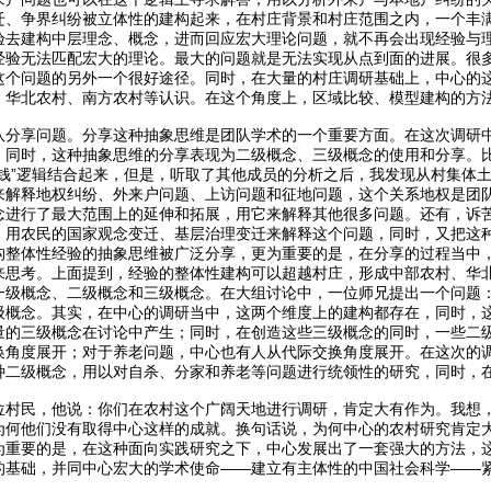
迁、争界纠纷被立体性的建构起来，在村庄背景和村庄范围之内，一个丰
验去建构中层理念、概念，进而回应宏大理论问题，就不再会出现经验与
经验无法匹配宏大的理论。最大的问题就是无法实现从点到面的进展。很
这个问题的另外一个很好途径。同时，在大量的村庄调研基础上，中心的
、华北农村、南方农村等认识。在这个角度上，区域比较、模型建构的方
队分享问题。分享这种抽象思维是团队学术的一个重要方面。在这次调研
，同时，这种抽象思维的分享表现为二级概念、三级概念的使用和分享。
搞钱”逻辑结合起来，但是，听取了其他成员的分析之后，我发现从村集体
来解释地权纠纷、外来户问题、上访问题和征地问题，这个关系地权是团
念进行了最大范围上的延伸和拓展，用它来解释其他很多问题。还有，诉
，用农民的国家观念变迁、基层治理变迁来解释这个问题，同时，又把这
构整体性经验的抽象思维被广泛分享，更为重要的是，在分享的过程当中
来思考。上面提到，经验的整体性建构可以超越村庄，形成中部农村、华
一级概念、二级概念和三级概念。在大组讨论中，一位师兄提出一个问题
级概念。其实，在中心的调研当中，这两个维度上的建构都存在，同时，
量的三级概念在讨论中产生；同时，在创造这些三级概念的同时，一些二
换角度展开；对于养老问题，中心也有人从代际交换角度展开。在这次的
种二级概念，用以对自杀、分家和养老等问题进行统领性的研究，同时，
位村民，他说：你们在农村这个广阔天地进行调研，肯定大有作为。我想
为何他们没有取得中心这样的成就。换句话说，为何中心的农村研究肯定大
为重要的是，在这种面向实践研究之下，中心发展出了一套强大的方法，
的基础，并同中心宏大的学术使命——建立有主体性的中国社会科学——