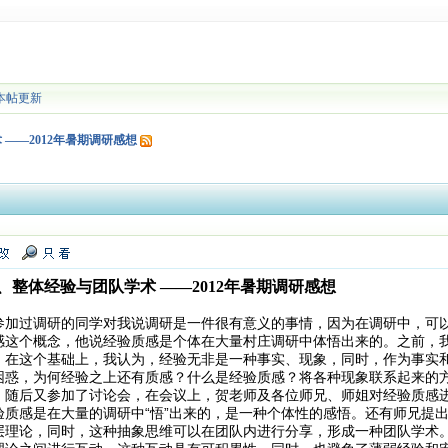
本帖更新
——2012年暑期调研感想
整体经验与团队学术 ——2012年暑期调研感想
参加过调研的同学对我说调研是一件很有意义的事情，因为在调研中，可
感这个概念，他说经验质感是个体在大量村庄调研中体悟出来的。之前，
，在这个基础上，我认为，经验无非是一种事实、现象，同时，作为事实
困惑，为何经验之上还有质感？什么是经验质感？将各种现象联系起来的
。随后又参加了讨论会，在会议上，贺老师及各位师兄、师姐对经验质感
质感是在大量的调研中“悟”出来的，是一种个体性的感悟。还有师兄提出
层理论，同时，这种抽象思维可以在团队内进行分享，形成一种团队学术