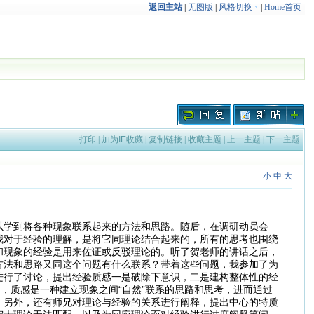
返回主站
|
无图版
|
风格切换
|
Home首页
打印
|
加为IE收藏
|
复制链接
|
收藏主题
|
上一主题
|
下一主题
小
中
大
以学到将各种现象联系起来的方法和思路。随后，在调研动员会
我对于经验的理解，是将它同理论结合起来的，所有的思考也围绕
和现象的经验是用来佐证或反驳理论的。听了贺老师的讲话之后，
方法和思路又同这个问题有什么联系？带着这些问题，我参加了为
进行了讨论，提出经验质感一是破除下意识，二是建构整体性的经
，质感是一种建立现象之间“自然”联系的思路和思考，进而通过
。另外，还有师兄对理论与经验的关系进行阐释，提出中心的特质