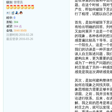
是在厚重的经验和中层
级别:
管理员
题。在这个时候，我对
产生，即如何破除下意
行了梳理，试图以自己
精华:
0
首先，是如何破除下意
发帖:
304
威望:
有给出明确的回答。列
304 点
金钱:
3040 RMB
又如何展开？这是一个
注册时间:2010-02-28
的现象，各种各样的想
最后登录:2016-03-26
感普遍比较高？等等。
一个陌生人。这是一个
我们的访谈是一种开放
谈人自主陈述问题，我
建构出来，更为重要的
成为了一种生产问题的
村庄形成了另外一种感
感觉是我这次调研感觉
其次，是如何建构整体
如何在现象之间找关联
象思维能力需要足够丰
讲圆。之前，我并没有
论进行联系。后来，在
解。我之前的思考是将
村庄之内，就可以发现
纷。更进一步来将，外