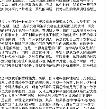
宏大理论无法匹配，以及为回应理论而对经验进行过度阐释等问
的关系，同学术批评联系起来。但是，这个时候，我又有一些问题
是如何分享的？带着这一系列的问题，我对自己的暑期调研感想进
但是，如何以一种他者的目光和视角来研究本文化，人类学家并没
和交融。但是，当研究者同被研究者在主观层面上同质时，研究
题的解答源于我的一个困惑。在调研之中，我们可以发现各种各样
红白喜事当中，请工制度会代替换工制度？为何村庄中村民的幸福
经常碰到的。作为一个从农村来的人，突然发现自己对于农村还是
促使我将对破除下意识这个问题的思考引向访谈本身。在调研中，
们注意的事情”。这是一个很有意思的方面，这种访谈完全是由访
谈话内容进行，同时，通过这种询问，事实可以从当事人的陈述中
现各种各样的现象，各种各样的想法。可以看出，这种访谈的过程
下意识建构的村庄印象经受不住冲击而碎片化，在这个时候，对于
要我们去寻找其他经验，寻找其他逻辑进行分析和重构。这种村庄
象当中找联系的思维能力。所以，如何建构整体性经验，其实就是
联系，是要将经验立体性的串起来，形成一个故事，同时，这种抽
是一个讲故事的过程，所有的经验和逻辑思维都是为了将这个故事
系也大多是平面的，之后，又马上将这种平面的经验联系同宏大理
存在大量的“争界”纠纷，对于这种纠纷产生的原因却并不能理
是在用一种理论来解释经验。其实，如果将这种“争界”纠纷放在
潮导致了土地利益密集、土地权利清晰化，进而导致了“争界”纠
关系地权即是在权利清晰化与关系网络不对称中产生的。在这个时