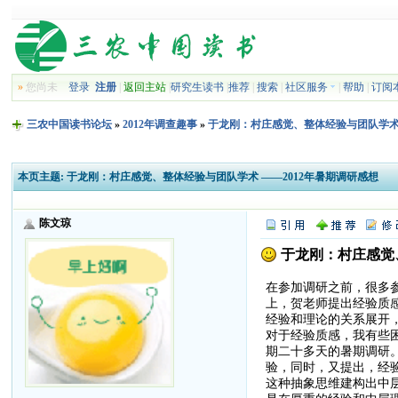
»
您尚未
登录
注册
|
返回主站
|
研究生读书
|
推荐
|
搜索
|
社区服务
|
帮助
|
订阅
三农中国读书论坛
»
2012年调查趣事
»
于龙刚：村庄感觉、整体经验与团队学术 
本页主题:
于龙刚：村庄感觉、整体经验与团队学术 ——2012年暑期调研感想
陈文琼
于龙刚：村庄感觉、
在参加调研之前，很多
上，贺老师提出经验质
经验和理论的关系展开
对于经验质感，我有些
期二十多天的暑期调研
验，同时，又提出，经验
这种抽象思维建构出中