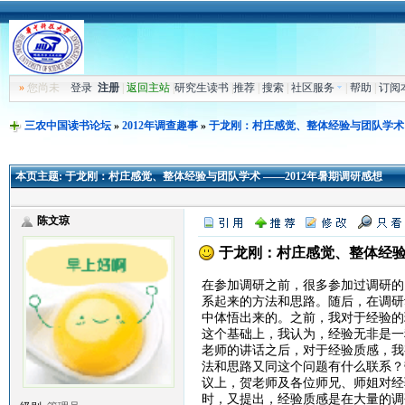
»
您尚未
登录
注册
|
返回主站
|
研究生读书
|
推荐
|
搜索
|
社区服务
|
帮助
|
订阅
三农中国读书论坛
»
2012年调查趣事
»
于龙刚：村庄感觉、整体经验与团队学术 
本页主题:
于龙刚：村庄感觉、整体经验与团队学术 ——2012年暑期调研感想
陈文琼
于龙刚：村庄感觉、整体经验与
在参加调研之前，很多参加过调研的
系起来的方法和思路。随后，在调研
中体悟出来的。之前，我对于经验的
这个基础上，我认为，经验无非是一
老师的讲话之后，对于经验质感，我
法和思路又同这个问题有什么联系？
议上，贺老师及各位师兄、师姐对经
时，又提出，经验质感是在大量的调