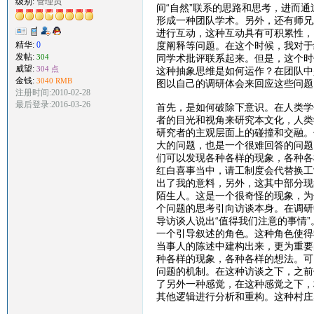
级别:
管理员
间“自然”联系的思路和思考，进而
形成一种团队学术。另外，还有师兄
进行互动，这种互动具有可积累性，
度阐释等问题。在这个时候，我对于
精华:
0
发帖:
同学术批评联系起来。但是，这个时
304
威望:
304 点
这种抽象思维是如何运作？在团队中
金钱:
3040 RMB
图以自己的调研体会来回应这些问题
注册时间:2010-02-28
最后登录:2016-03-26
首先，是如何破除下意识。在人类学
者的目光和视角来研究本文化，人类
研究者的主观层面上的碰撞和交融。
大的问题，也是一个很难回答的问题
们可以发现各种各样的现象，各种各
红白喜事当中，请工制度会代替换工
出了我的意料，另外，这其中部分现
陌生人。这是一个很奇怪的现象，为
个问题的思考引向访谈本身。在调研
导访谈人说出“值得我们注意的事情
一个引导叙述的角色。这种角色使得
当事人的陈述中建构出来，更为重要
种各样的现象，各种各样的想法。可
问题的机制。在这种访谈之下，之前
了另外一种感觉，在这种感觉之下，
其他逻辑进行分析和重构。这种村庄