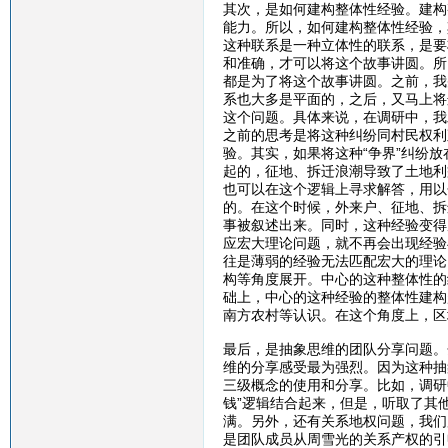
其次，是如何建构整体性经验。建构
能力。所以，如何建构整体性经验，
这种联系是一种立体性的联系，是要
和准确，才可以将这个故事讲圆。所
都是为了将这个故事讲圆。之前，我
系也大多是平面的，之后，又马上将
这个问题。具体来说，在调研中，我
之前的思考是将这种纠纷同村民权利
验。其实，如果将这种“争界”纠纷
起的，征地、拆迁浪潮导致了土地利
也可以在这个逻辑上寻求解答，用以
的。在这个时候，外来户、征地、拆
事被叙述出来。同时，这种经验变得
应宏大理论问题，就不再会出现经验
往是薄弱的经验无法匹配宏大的理论
构等角度展开。中心的这种整体性的
础上，中心的这种经验的整体性建构
南方农村等认识。在这个角度上，区
最后，是抽象思维的团队分享问题。
维的分享感受最为强烈。因为这种抽
三级概念的使用和分享。比如，调研
钱”逻辑结合起来，但是，听取了其
满。另外，还有关系地权问题，我们
是团队成员从周雪光的关系产权的引