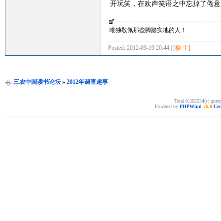
开玩笑，在欢声笑语之中忘掉了倦意
唯独敬佩那些脚踏实地的人！
Posted: 2012-09-19 20:44 |
[楼 主]
三农中国读书论坛
»
2012年调查趣事
Total 0.302534(s) quer
Powered by
PHPWind
v6.0
Cer