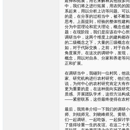
延伸和拓展，用它来解释其他很多问
中，我们将之进行拓展，用农民的国
系起来，用以分析上访等问题。可以
的是，在分享的过程当中，被不断加
思考。上面提到，经验的整体性建构
分为中层理论和宏大理论，概念也被
题：在现阶段，我们是应该在中心所
调研当中，这两个维度上的建构都存
的二级概念之下，大量的三级概念在
如，对于代际交换，之前，对于自杀
角度展开。在这次的调研中，发现，
概念，用以对自杀、分家和养老等问
正和扩展。
在调研当中，我碰到一位村民，他说
家、研究机构进行农村研究，他们也
说，为何中心的农村研究肯定大有作
更为重要的是，在这种面向实践研究
质感、开展团队学术，这些方法构成
——紧密联系，这些最终使得在农村
最后，我简单介绍一下我们的调研小
师、刘锐师兄、刘晓峰师兄、黄萌、
们一起调研、一起吃饭、一起探讨学
了值得珍重一生的友谊。在这二十天
开玩笑，在欢声笑语之中忘掉了倦意