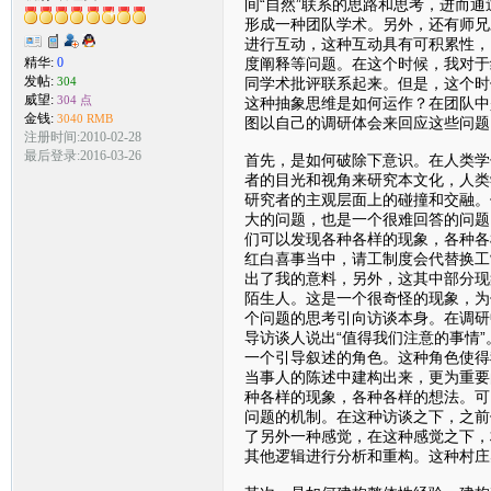
间“自然”联系的思路和思考，进而
形成一种团队学术。另外，还有师兄
进行互动，这种互动具有可积累性，
度阐释等问题。在这个时候，我对于
精华:
0
发帖:
同学术批评联系起来。但是，这个时
304
威望:
304 点
这种抽象思维是如何运作？在团队中
金钱:
3040 RMB
图以自己的调研体会来回应这些问题
注册时间:2010-02-28
最后登录:2016-03-26
首先，是如何破除下意识。在人类学
者的目光和视角来研究本文化，人类
研究者的主观层面上的碰撞和交融。
大的问题，也是一个很难回答的问题
们可以发现各种各样的现象，各种各
红白喜事当中，请工制度会代替换工
出了我的意料，另外，这其中部分现
陌生人。这是一个很奇怪的现象，为
个问题的思考引向访谈本身。在调研
导访谈人说出“值得我们注意的事情
一个引导叙述的角色。这种角色使得
当事人的陈述中建构出来，更为重要
种各样的现象，各种各样的想法。可
问题的机制。在这种访谈之下，之前
了另外一种感觉，在这种感觉之下，
其他逻辑进行分析和重构。这种村庄