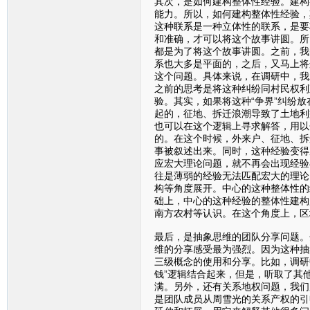
其次，是如何建构整体性经验。建构
能力。所以，如何建构整体性经验，
这种联系是一种立体性的联系，是要
和准确，才可以将这个故事讲圆。所
都是为了将这个故事讲圆。之前，我
系也大多是平面的，之后，又马上将
这个问题。具体来说，在调研中，我
之前的思考是将这种纠纷同村民权利
验。其实，如果将这种“争界”纠纷
起的，征地、拆迁浪潮导致了土地利
也可以在这个逻辑上寻求解答，用以
的。在这个时候，外来户、征地、拆
事被叙述出来。同时，这种经验变得
应宏大理论问题，就不再会出现经验
往是薄弱的经验无法匹配宏大的理论
构等角度展开。中心的这种整体性的
础上，中心的这种经验的整体性建构
南方农村等认识。在这个角度上，区
最后，是抽象思维的团队分享问题。
维的分享感受最为强烈。因为这种抽
三级概念的使用和分享。比如，调研
钱”逻辑结合起来，但是，听取了其
满。另外，还有关系地权问题，我们
是团队成员从周雪光的关系产权的引