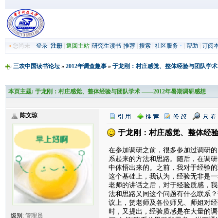
»
您尚未
登录
注册
|
返回主站
|
研究生读书
|
推荐
|
搜索
|
社区服务
|
帮助
|
订阅
三农中国读书论坛
»
2012年调查趣事
»
于龙刚：村庄感觉、整体经验与团队学术 
本页主题:
于龙刚：村庄感觉、整体经验与团队学术 ——2012年暑期调研感想
陈文琼
于龙刚：村庄感觉、整体经验与
在参加调研之前，很多参加过调研的
系起来的方法和思路。随后，在调研
中体悟出来的。之前，我对于经验的
这个基础上，我认为，经验无非是一
老师的讲话之后，对于经验质感，我
法和思路又同这个问题有什么联系？
议上，贺老师及各位师兄、师姐对经
时，又提出，经验质感是在大量的调
级别:
管理员