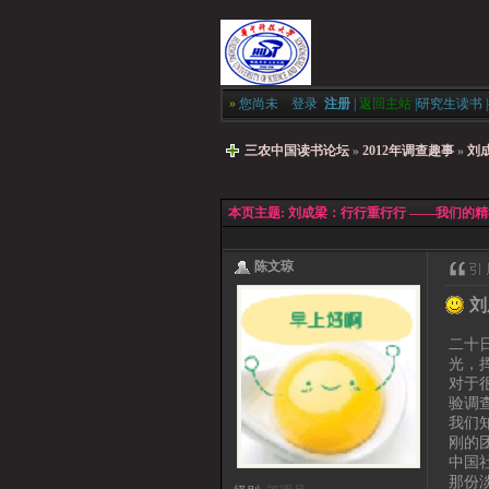
»
您尚未
登录
注册
|
返回主站
|
研究生读书
|
三农中国读书论坛
»
2012年调查趣事
»
刘
本页主题:
刘成梁：行行重行行 ——我们的
陈文琼
刘
二十
光，
对于
验调
我们
刚的
中国
那份