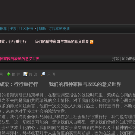
推荐
|
搜索
|
社区服务
|
帮助
|
订阅本帖更新
成梁：行行重行行 ——我们的精神家园与农民的意义世界
精神家园与农民的意义世界
打印
|
加为IE
成梁：行行重行行 ——我们的精神家园与农民的意义世界
日的暑期调研已结束半月，在整理调查报告的这段时间里，萦绕在心间的
挥之不去的是我们共同珍视的乡土情怀。对于我们这些初次参加中心调查
很多的师兄师姐而言，他们一次次的投入到这片热土，行行重行行，不断
查，来表达对于乡土社会的浓浓情意。
知道，我们终将会像师兄师姐那样在乡土社会里行行重行行，我们也有理
团队里，这一切都是可能的，无论我们来自哪里，无论我们曾经的知识背
社会科学本土化的心，我们相同的是对于底层弱者的关怀以及士精神的延
淡然与淳朴，终将收获对于人生价值的实现与超越，因为在这里，我们有