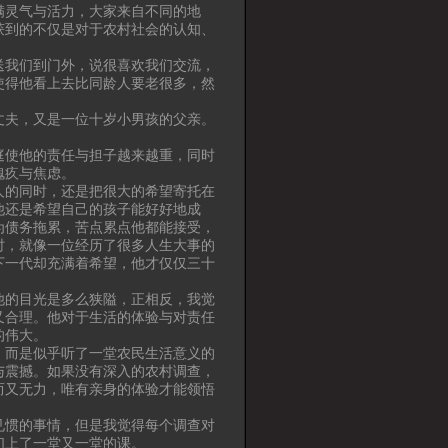
满灵气与活力，大家来自不同的地
获到的不仅是对于农村社会的认知、
送我们到门外，说很喜欢我们交流，
使得他看上去比同龄人要老很多，然
丈夫，又是一位十岁小男孩的父亲。
庭使他的责任与担子越来越重，同时
愧疚与焦虑。
人的同时，还是把很大的希望寄托在
他还是希望自己的孩子能好好地成
为债务拖累，苦点累点他都能接受，
时，就像一位经历了很多人生大事的
下一代却充满着希望，他才仅仅三十
他的目光是多么狭隘，正相反，我觉
又合理。他对于生活的体验与对责任
的伟大。
，而是似乎听了一堂农民生活意义的
与震撼。如果没有深入的农村调查，
而又无力，唯有亲身的体验才能领悟
见惯的事情，但是我觉得每个调查对
们上了一堂又一堂的课。