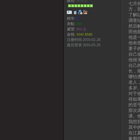
级别:
管理员
七月
方，
了解
精华:
0
调查
发帖:
304
然后
威望:
304 点
而他
金钱:
3040 RMB
他是
注册时间:2010-02-28
他有
最后登录:2016-03-26
妻子
自己
他很
自己
长，
哪怕
老人
多岁
对于
得如
的坚
那次
课。
我想
其中
在江
象都