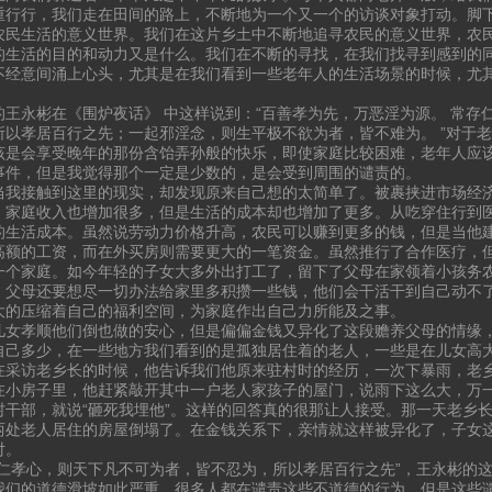
重行行，我们走在田间的路上，不断地为一个又一个的访谈对象打动。脚
农民生活的意义世界。我们在这片乡土中不断地追寻农民的意义世界，农
的生活的目的和动力又是什么。我们在不断的寻找，在我们找寻到感到的
不经意间涌上心头，尤其是在我们看到一些老年人的生活场景的时候，尤
的王永彬在《围炉夜话》 中这样说到：“百善孝为先，万恶淫为源。 常存
所以孝居百行之先；一起邪淫念，则生平极不欲为者，皆不难为。 ”对于
该是会享受晚年的那份含饴弄孙般的快乐，即使家庭比较困难，老年人应
事件，但是我觉得那个一定是少数的，是会受到周围的谴责的。
当我接触到这里的现实，却发现原来自己想的太简单了。被裹挟进市场经
，家庭收入也增加很多，但是生活的成本却也增加了更多。从吃穿住行到
的生活成本。虽然说劳动力价格升高，农民可以赚到更多的钱，但是当他
高额的工资，而在外买房则需要更大的一笔资金。虽然推行了合作医疗，
一个家庭。如今年轻的子女大多外出打工了，留下了父母在家领着小孩务
，父母还要想尽一切办法给家里多积攒一些钱，他们会干活干到自己动不
大的压缩着自己的福利空间，为家庭作出自己力所能及之事。
儿女孝顺他们倒也做的安心，但是偏偏金钱又异化了这段赡养父母的情缘
自己多少，在一些地方我们看到的是孤独居住着的老人，一些是在儿女高
在采访老乡长的时候，他告诉我们他原来驻村时的经历，一次下暴雨，老
在小房子里，他赶紧敲开其中一户老人家孩子的屋门，说雨下这么大，万
村干部，就说“砸死我埋他”。这样的回答真的很那让人接受。那一天老乡
两处老人居住的房屋倒塌了。在金钱关系下，亲情就这样被异化了，子女
对。
存仁孝心，则天下凡不可为者，皆不忍为，所以孝居百行之先”，王永彬的
我们的道德滑坡如此严重，很多人都在谴责这些不道德的行为，但是这些