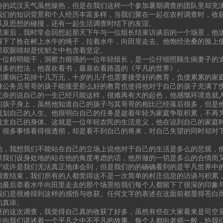
份的武汉天气虽然燥热，但是在我们这样一个参加暑期调查的团队里却充
我们的知识背景和个人经历丰富多样，当我们聚在一起在农村调查时，收
以及思想的碰撞，还有一起生活调查时结下的友谊。
结束后，我时常会回想起那天下午与一位组长结束访谈后的一个场景，他
解下了拴在树上水牛的绳子，拉着水牛，向田里走去。他饱经沧桑的脸上
那双眼睛却是忧郁之中包含着坚定。
一位精明能干，洞察力很强的一位年轻组长，是一位仔细照顾生病妻子的
很多的想法，他喜欢看书，最喜欢看路遥的《平凡的世界》。
的重病已花掉十几万元，十岁的儿子也需要接受好的教育，负债累累的家
做公务员哥哥的孩子能接受那么好的教育也使得他对于自己的孩子充满了
无奈的说自己的一生已经只能这样，很难再有大的起色，他感慨环境造就
的孩子身上，虽然他知道自己的孩子与其哥哥的相比已经落后很多，但是
规划自己的人生。他很明白自己的任务是趁着年轻为家庭争取积累，不再
透支自己的身体。这就是一位年轻农民的生活意义，他在说到自己的家庭
，很多事情看得很透彻，却是看不到自己的将来，对自己失望的同时却对
。
他，我想我们不能站在自己的立场上说他对于自己的生活是多么的悲观，
果我们设身处地的站在他的角度考虑的话，他所做的一切是多么的合情而
守或许是我们无法真正地体会到，但是我们的的确确看到的是平凡世界中
调查结束，我们所有的人都觉得这不是一次简单的村庄信息的访谈与积累
他最后牵着水牛向田里走去的那个场景给我们每个人都留下了很深的印象
我们是很难得到这样的感悟与收获。任何文字的表述在这面前都显得苍白
的真谛。
夏的这次调查，我觉得自己真的收获了好多，虽然有些在大家看来是司空
在向我们讲述着一个平凡之中不平凡的故事。每个人都向老师一般，给我