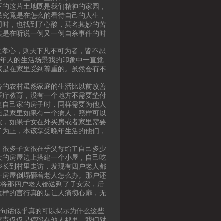
下的这片土地既是我们精神的家园，
民究竟是在怎么的看待自己的人生，
同时，也找到了心酸，莫名其妙的苦
其是在听说一例又一例自杀事件的时
仁孝心，则天下凡不可为者，皆不忍
老年人的生活场景我的印象中一直觉
该是在家里受到尊重的。虽然会有不
济的农村虽然家庭的生活比以前改善
医疗教育，没有一个地方不需要垫付
建自己家的房子时，同样需要为他人
但是家里如果有一个病人，照样可以
农，如果子女在外买房或者家里需要
了为止，本该享受晚年生活的他们，
，很多子女很在乎父母给了自己多少
大的房屋边上搭建一个小屋，自己吃
乡长到村里走访，发现有四户老人都
一房屋倒塌砸着老人怎么办。那户还
长将那四户老人都送到了子女家，后
这样的言行真的是让人痛彻心扉，无
这句话似乎真的可以揭示为什么这些
谴责仅仅是停留在他人那里，我们对