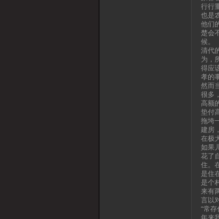
行行
也是
他们
楚会
候。
清代
为，
得应
孝的
然而
很多
高额
垫付
拖垮
建房
在极
如果
花了
住。
是住
是个
来有
言以
“常
年来