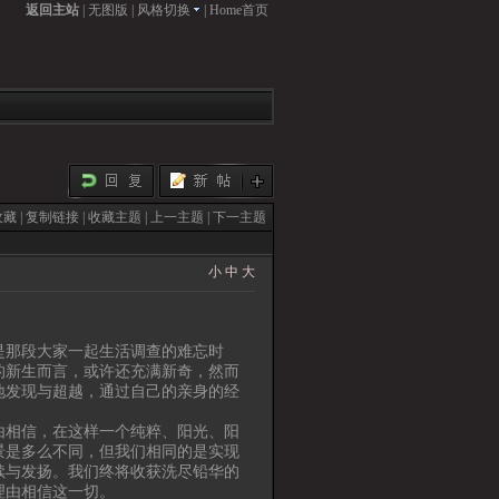
返回主站
|
无图版
|
风格切换
|
Home首页
收藏
|
复制链接
|
收藏主题
|
上一主题
|
下一主题
小
中
大
是那段大家一起生活调查的难忘时
的新生而言，或许还充满新奇，然而
地发现与超越，通过自己的亲身的经
由相信，在这样一个纯粹、阳光、阳
景是多么不同，但我们相同的是实现
续与发扬。我们终将收获洗尽铅华的
理由相信这一切。