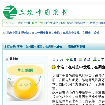
»
您尚未
登录
注册
|
返回主站
|
研究生读书
|
推荐
|
搜索
|
社区服务
|
帮助
|
订阅
三农中国读书论坛
»
2012年调查趣事
»
李浩：在村庄中发现，在调查中成长 —
本页主题:
李浩：在村庄中发现，在调查中成长 ——安徽宿州调研
陈文琼
李浩：在村庄中发现，在调查
为期二十天的调查已然结束，但是这
研，在田先红师兄、陈靖师兄和高万
术、团队机制等方面都有了一个亲身
富。
此次调查的地点在安徽宿州，距离我
很大的相似性，但是因为从小生活在
象总是停留在书本上，所以第一次参