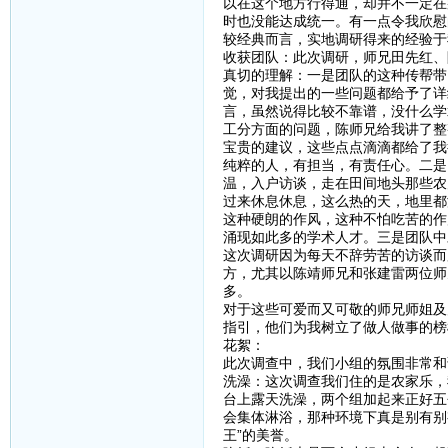
以在这个地方行得通，却并不一定在
时也没能达成统一。有一点令我欣慰
较经典而言，实地调研得来的经验于
收获团队：此次调研，师兄田先红、
真切的理解：一是团队的这种传帮带
觉，对我提出的一些问题都给予了详
言，虽然说得比较不靠谱，没什么学
工分方面的问题，陈师兄给我讲了整
宝贵的建议，这些点点滴滴都给了我
纯粹的人，有担当，有责任心。二是
温，入户访谈，走在田间地头那些农
过来休息休息，这么热的天，地里都
这种硬朗的作风，这种不怕吃苦的作
涌现如此多的学术人才。三是团队中
这次调研因为每天不辞劳苦的访谈而
方，尤其以陈靖师兄和张建雷两位师
多。
对于这些可爱而又可敬的师兄师姐及
指引，他们为我树立了做人做事的榜
花絮：
此次调查中，我们小组的氛围非常和
洗澡：这次调查我们住的是农家乐，
台上露天洗澡，两个组加起来正好五
会集体淋浴，那种环境下真是别有别
王”的美誉。