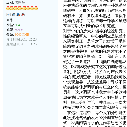
量农户的走访调查、入户访谈，使我
级别:
管理员
种去熟悉化的过程以及在一种熟悉的
调研中，不能将已有的行为逻辑和思
研村庄，并且要以看似熟悉、看似平
精华:
0
这样的训练，可以培养一种学术敏感
发帖:
304
甚至可以找到新的学术研究点。
威望:
304 点
对于中心的所大力倡导的经验研究，
金钱:
3040 RMB
性的经验研究，中心的调查是以整个
注册时间:2010-02-28
来研究村庄，尽管对于此次关于承担
最后登录:2016-03-26
陈靖师兄调查之初就强调要以整个村
之间寻找关联，研究的视角才能不至
究很容易陷入瓶颈。对于我而言，因
确定了一条道路，让我循序渐进地从
究。区域比较研究在这次的调研过程
常利用这种方法，将所在村庄代表的
样的初次调查者，师兄也鼓励我可以
中发现差异，从这些差异中寻求不同
确实能够使所调研的村庄立体化，更
另外，这次调研也使我对中心的这种
原先我以为学术就是个人的事情，而
料，晚上分析讨论，并且三天一次大
的探讨视角将会更加丰富和深入，并
且在这种过程中，每个人的分析能力
此次接地气式的农村经验调查给我带
式，经典阅读寻求的是作者思想的把