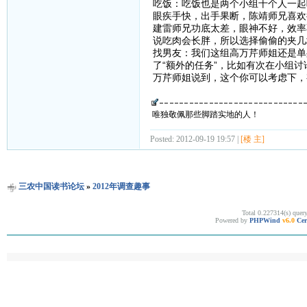
吃饭：吃饭也是两个小组十个人一起
眼疾手快，出手果断，陈靖师兄喜欢
建雷师兄功底太差，眼神不好，效率
说吃肉会长胖，所以选择偷偷的夹几
找男友：我们这组高万芹师姐还是单
了“额外的任务”，比如有次在小组
万芹师姐说到，这个你可以考虑下，
唯独敬佩那些脚踏实地的人！
Posted: 2012-09-19 19:57 |
[楼 主]
三农中国读书论坛
»
2012年调查趣事
Total 0.227314(s) quer
Powered by
PHPWind
v6.0
Cer