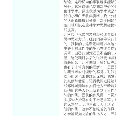
结论。这种横向的串联确实能够
另外，这次调研也使我对中心的
集体学术。原先我以为学术就是
我们小组白天收集资料，晚上分
的认识都能得到分享，对于问题
破口就可以在这种学术思想碰撞
和提高。
此次接地气式的农村经验调查给
两种思考方式，经典阅读寻求的
的，独特的，这套逻辑可以在这
中关于村庄性质的争论在调查结
调研，自己的感觉还是不错的，
感，这使我对以后的道路更加具
收获团队：此次调研，师兄田先
也有了非常真切的理解：一是团
助我寻求农村调研的感觉，对我
次小组讨论田先红师兄就让我发
的鼓励和赞扬，记得我问过陈靖
和郑晓园师妹在如何进入经验调
从他们这些人身上我看到了人性
队的作风。团队的作风用一个词
头那些农户都在树下歇息乘凉，当
这么热的天，地里都没人干活了
朗的作风，这种不怕吃苦的作风
才会涌现如此多的学术人才。三