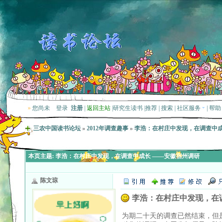
»
您尚未
登录
注册
|
返回主站
|
研究生读书
|
推荐
|
搜索
|
社区服务
|
帮助
三农中国读书论坛
»
2012年调查趣事
»
李浩：在村庄中发现，在调查中成
本页主题:
李浩：在村庄中发现，在调查中成长 ——安徽宿州调研
陈文琼
李浩：在村庄中发现，在
为期二十天的调查已然结束，但