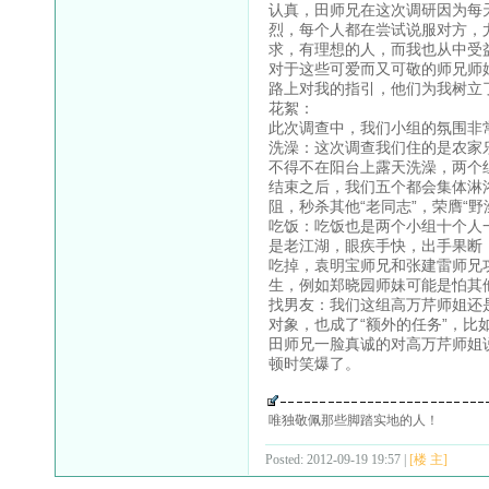
认真，田师兄在这次调研因为每
烈，每个人都在尝试说服对方，
求，有理想的人，而我也从中受
对于这些可爱而又可敬的师兄师
路上对我的指引，他们为我树立
花絮：
此次调查中，我们小组的氛围非
洗澡：这次调查我们住的是农家
不得不在阳台上露天洗澡，两个
结束之后，我们五个都会集体淋
阻，秒杀其他“老同志”，荣膺“野
吃饭：吃饭也是两个小组十个人
是老江湖，眼疾手快，出手果断
吃掉，袁明宝师兄和张建雷师兄
生，例如郑晓园师妹可能是怕其
找男友：我们这组高万芹师姐还
对象，也成了“额外的任务”，
田师兄一脸真诚的对高万芹师姐
顿时笑爆了。
唯独敬佩那些脚踏实地的人！
Posted: 2012-09-19 19:57 |
[楼 主]