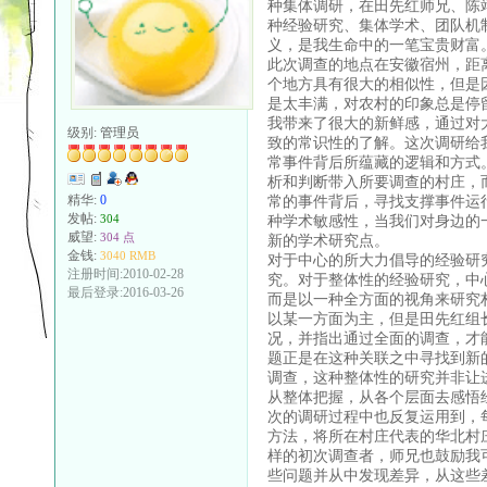
种集体调研，在田先红师兄、陈
种经验研究、集体学术、团队机
义，是我生命中的一笔宝贵财富
此次调查的地点在安徽宿州，距
个地方具有很大的相似性，但是
是太丰满，对农村的印象总是停
我带来了很大的新鲜感，通过对
级别:
管理员
致的常识性的了解。这次调研给
常事件背后所蕴藏的逻辑和方式
析和判断带入所要调查的村庄，
常的事件背后，寻找支撑事件运
精华:
0
发帖:
种学术敏感性，当我们对身边的
304
威望:
304 点
新的学术研究点。
金钱:
3040 RMB
对于中心的所大力倡导的经验研
注册时间:2010-02-28
究。对于整体性的经验研究，中
最后登录:2016-03-26
而是以一种全方面的视角来研究
以某一方面为主，但是田先红组
况，并指出通过全面的调查，才
题正是在这种关联之中寻找到新
调查，这种整体性的研究并非让
从整体把握，从各个层面去感悟
次的调研过程中也反复运用到，
方法，将所在村庄代表的华北村
样的初次调查者，师兄也鼓励我
些问题并从中发现差异，从这些