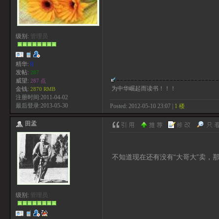
级别:
管理员
精华:
0
发帖:
287
威望:
287 点
为中华崛起而读书！！！
金钱:
2870 RMB
注册时间:2011-04-02
最后登录:2013-05-30
Posted: 2012-05-10 23:07 |
1 楼
田孟
不知道现在还有没有“大哥大”卖，
级别:
管理员