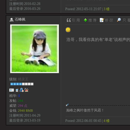
注册时间:2010-02-28
最后登录:2016-03-26
Posted: 2012-05-11 21:07 |
3 楼
石峰枫
浩哥，我看你真的有“单老”说相声
级别:
精灵王
精华:
0
发帖:
294
威望:
294 点
巅峰之枫叶傲然于风霜！
金钱:
2940 RMB
注册时间:2011-04-29
最后登录:2013-03-19
Posted: 2012-06-01 00:45 |
4 楼