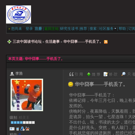
»
您尚未
登录
注册
|
返回主站
|
研究生读书
|
推荐
|
搜索
|
社区服务
|
帮助
|
订
三农中国读书论坛
»
生活趣事
»
华中囧事——手机丢了。
本页主题:
华中囧事——手机丢了。
李浩
华中囧事——手机丢了。
华中囧事——手机丢了：
依稀记得，今年三月七日，晚上有
发挥的。
傍晚时分，夜幕降临，天飘着雨，
是诡异，抬头一望，七星连珠！大
级别:
精灵王
不出什么，唉，书读的太少，道行
是什么好兆头。突然，有人敲门，
手机就悲催的掉进厕所，想捞已经
精华:
0