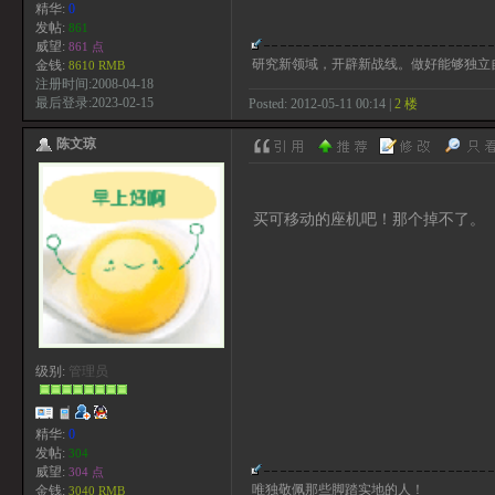
精华:
0
发帖:
861
威望:
861 点
研究新领域，开辟新战线。做好能够独立
金钱:
8610 RMB
注册时间:2008-04-18
最后登录:2023-02-15
Posted: 2012-05-11 00:14 |
2 楼
陈文琼
买可移动的座机吧！那个掉不了。
级别:
管理员
精华:
0
发帖:
304
威望:
304 点
唯独敬佩那些脚踏实地的人！
金钱:
3040 RMB