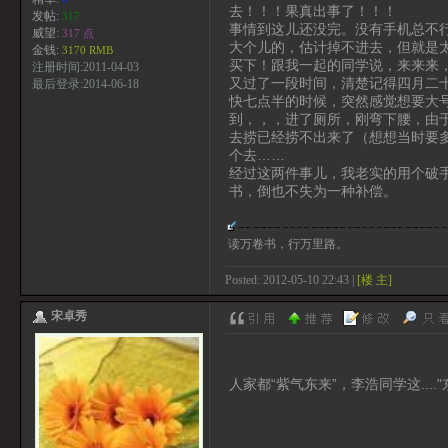
去！！！果真出事了！！！
发帖:
317
事情到这儿还没完。没有手机总不行
威望:
317 点
大个儿的，估计掉不进去，但就是太
金钱:
3170 RMB
买下！跟我一起的同学说，来来来
注册时间:2011-04-03
又过了一段时间，清楚记得四月二
最后登录:2014-06-18
快七点半的时候，突然感觉想要大
到，，，进了厕所，刚弯下腰，由
去捞已经捞不出来了（想想当时要
个去……
经过这两件事儿，我老实的用个破
书，倒也不失为一种补偿。
读万卷书，行万里路。
Posted: 2012-05-10 22:43 |
[楼 主]
宋卓秀
人家都“紫气东来”，李浩同学这...."