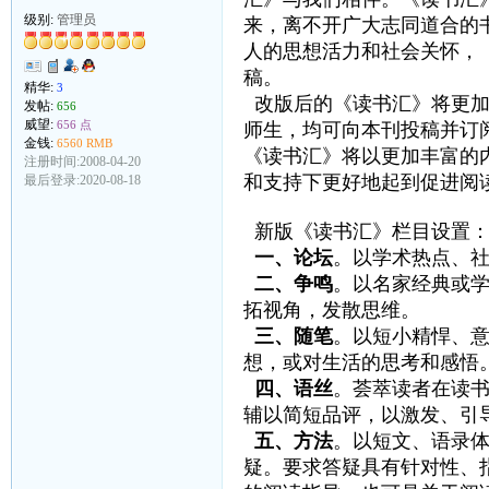
级别:
管理员
来，离不开广大志同道合的
人的思想活力和社会关怀，
稿。
精华:
3
改版后的《读书汇》将更
发帖:
656
威望:
656 点
师生，均可向本刊投稿并订
金钱:
6560 RMB
《读书汇》将以更加丰富的
注册时间:2008-04-20
和支持下更好地起到促进阅
最后登录:2020-08-18
新版《读书汇》栏目设置
一、论坛
。以学术热点、
二、争鸣
。以名家经典或
拓视角，发散思维。
三、随笔
。以短小精悍、
想，或对生活的思考和感悟。每篇
四、语丝
。荟萃读者在读
辅以简短品评，以激发、引
五、方法
。以短文、语录
疑。要求答疑具有针对性、