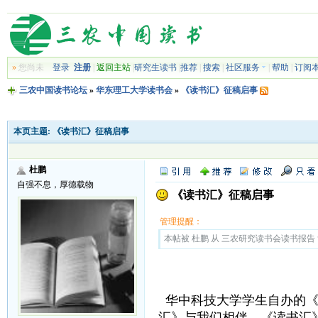
»
您尚未
登录
注册
|
返回主站
|
研究生读书
|
推荐
|
搜索
|
社区服务
|
帮助
|
订阅
三农中国读书论坛
»
华东理工大学读书会
»
《读书汇》征稿启事
本页主题:
《读书汇》征稿启事
杜鹏
自强不息，厚德载物
《读书汇》征稿启事
管理提醒：
本帖被 杜鹏 从 三农研究读书会读书报告 复制
华中科技大学学生自办的《
汇》与我们相伴。《读书汇