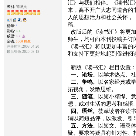
汇》与我们相伴。《读书汇
级别:
管理员
来，离不开广大志同道合的
人的思想活力和社会关怀，
稿。
精华:
3
发帖:
改版后的《读书汇》将更
656
威望:
656 点
师生，均可向本刊投稿并订
金钱:
6560 RMB
《读书汇》将以更加丰富的
注册时间:2008-04-20
最后登录:2020-08-18
和支持下更好地起到促进阅
新版《读书汇》栏目设置
一、论坛
。以学术热点、
二、争鸣
。以名家经典或
拓视角，发散思维。
三、随笔
。以短小精悍、
想，或对生活的思考和感悟。每篇
四、语丝
。荟萃读者在读
辅以简短品评，以激发、引
五、方法
。以短文、语录
疑。要求答疑具有针对性、