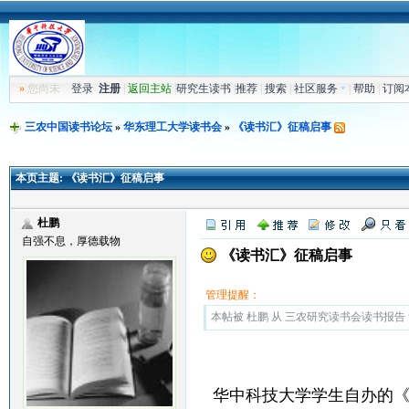
»
您尚未
登录
注册
|
返回主站
|
研究生读书
|
推荐
|
搜索
|
社区服务
|
帮助
|
订阅
三农中国读书论坛
»
华东理工大学读书会
»
《读书汇》征稿启事
本页主题:
《读书汇》征稿启事
杜鹏
自强不息，厚德载物
《读书汇》征稿启事
管理提醒：
本帖被 杜鹏 从 三农研究读书会读书报告 复制
华中科技大学学生自办的《