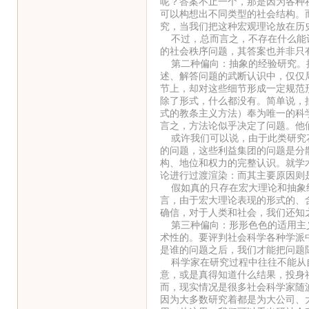
呢？答案不止一个，那是因为各种
可以构想出不同类型的社会结构。
究，当我们把这种宏观理论放在历
不过，总而言之，不存在什么能让
的社会秩序问题，其答案也并非只
第二种偏向：抽象的经验研究。抽
述、解答问题的武断认识中，仅仅
节上，却对这些细节形成一定规范
除了形式，什么都没有。简单说，
式的教条主义方法）奉为唯一的科
言之，方法论似乎决定了问题。他
或许我们可以说，由于此类研究花
的问题，这些利益集团的问题是分
构、地位和权力的完整认识。就学
论进行过渡渲染：而其主要原因则
假如真的只存在宏大理论和抽象经
言，由于宏大理论表现的形式的、
确信，对于人类和社会，我们还知
第三种偏向：形形色色的适用主义
术性的。要评判社会科学各种学派
是谁的问题之后，我们才能把问题
科学家在研究过程中往往不能从自
意，或是真得知道什么结果，投身
而，现实情况是很多社会科学家随
因为大多数研究着都是为大公司、