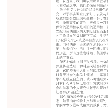
用。从这里，我们可以看出研社会
化和混乱之中。我们必须搞明白政
政治意义是什么呢?就是形形色色
究，对于事实调查的癖好，以及与
权威的部分或组织相处在一起，在
容，掩盖事实的评判，更像是一种
保守的适用性或是叫旧的适用性，
支配地位的组织的大制度目标而服
的工作是在等级制度下完成，生活
的“被异化”的人或是韦伯所说的在
由。同样的是，美国的学术职业不
配；学者们的生活往往一团糟，而
而加剧。所有这些意味着，美国学
上的罪责感。
第四种偏向：科层制气质。米尔斯
并且将会造成一种科层制社会科学
法；它能够吸引大批人的眼球在与
服务于社会的非民主领域——军事
学不是独立自主的，就不可能成为
只有社会科学家以集体性方式对这
会科学家的个人研究依赖于科层制
社会和政治自主性。
如今抽象经验主义已经为科层组织
态。如果抽象经验主义和宏大理论
学的学术前景构成巨大的威胁，对