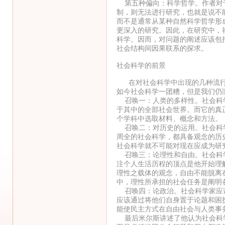
第五种偏向：科学哲学。作者对于
制，则无法进行研究，也就是说不
而不是通常从某种自然科学哲学形
更深入的研究。因此，在研究中，
科学。因而，对问题的阐述应该包
社会结构间因果联系的探求。
社会科学的前景
在对社会科学中出现的几种流行
如今社会科学一团糟，但是我们仍
召唤一：人类的多样性。社会科学
于其中的全部社会世界。而它的真
个学科中选取材料、概念和方法。
召唤二：对历史的运用。社会科学
周全的社会科学，都具备观念的历
社会科学就不可能对现在应成为研
召唤三：论理性和自由。社会科学
注个人生活历程的顶点是他开始理
理性之载体的观念，自由不能脱离
中，理性所承担的社会任务是阐明
召唤四：论政治。社会科学家应该
应该通过将他们自身置于论题和困
能使民主方式在自由社会与人类事
最后米尔斯讲述了他认为社会科学