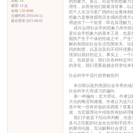
发帖:
的想象力。那么，社会学的想象力
13
威望:
13 点
理性，从而使他们能看清世事，以
金钱:
130 RMB
把个人生活与更广阔的社会整体相
注册时间:2010-04-12
想象力是整体观和历史感的思维方
最后登录:2015-08-01
用提供了一个前景：即在其理解力
或许运用社会学的想象力所作的最
是社会学想象力的基本工具，也是
困扰产生于个体的性格之中，产生
解的有限的社会生活范围有关。论
同的制度，以及涉及到不同环境重
境加以很好的定义。事实上，一个
立。也就是说：我们在各种特定环
的变化，我们需要超越这些变化来
社会科学中流行趋势被批判
米尔斯以批判美国社会学界的成果
社会科学久而成习的偏向。
第一种偏向：宏大理论。作者以帕
大论的晦涩和难懂。作者认为这只
其中有一些有价值的东西呢？答案
成：当宏观理论中排除所有妨碍理
我们不敢妄下结论和判断，但是我
及与之匹配的社会化合控制手段齐
的看待问题，无法解释社会变迁，