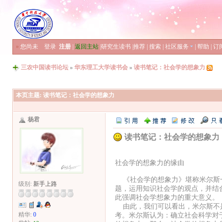
»
您尚未
登录
注册
|
返回主站
|
研究生读书
|
推荐
|
搜索
|
社区服务
|
帮助
|
订
三农中国读书论坛
»
华东理工大学读书会
»
读书笔记：社会学的想象力
本页主题:
读书笔记：社会学的想象力
杨君
读书笔记：社会学的想象力
社会学的想象力的缘由
《社会学的想象力》堪称米尔斯一
级别:
新手上路
题，运用知识社会学的观点，并结
此强调社会学想象力的重大意义。
由此，我们可以看出，米尔斯不是
考。米尔斯认为：确立社会科学对
精华:
0