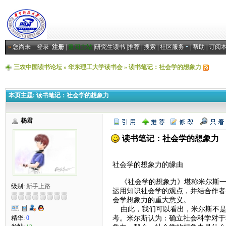
»
您尚未
登录
注册
|
返回主站
|
研究生读书
|
推荐
|
搜索
|
社区服务
|
帮助
|
订阅
三农中国读书论坛
»
华东理工大学读书会
»
读书笔记：社会学的想象力
本页主题:
读书笔记：社会学的想象力
杨君
读书笔记：社会学的想象力
社会学的想象力的缘由
《社会学的想象力》堪称米尔斯一
级别:
新手上路
运用知识社会学的观点，并结合作者
会学想象力的重大意义。
由此，我们可以看出，米尔斯不是
考。米尔斯认为：确立社会科学对于
精华:
0