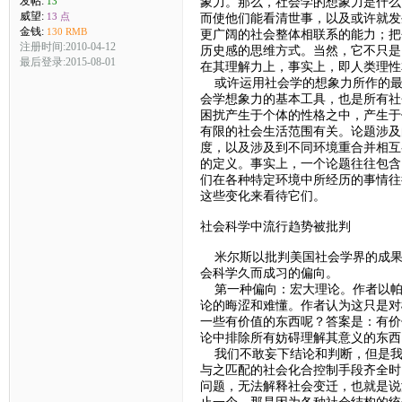
发帖:
象力。那么，社会学的想象力是什么
13
威望:
13 点
而使他们能看清世事，以及或许就发
金钱:
130 RMB
更广阔的社会整体相联系的能力；把
注册时间:2010-04-12
历史感的思维方式。当然，它不只是
最后登录:2015-08-01
在其理解力上，事实上，即人类理性
或许运用社会学的想象力所作的最有
会学想象力的基本工具，也是所有社
困扰产生于个体的性格之中，产生于
有限的社会生活范围有关。论题涉及
度，以及涉及到不同环境重合并相互
的定义。事实上，一个论题往往包含
们在各种特定环境中所经历的事情往
这些变化来看待它们。
社会科学中流行趋势被批判
米尔斯以批判美国社会学界的成果
会科学久而成习的偏向。
第一种偏向：宏大理论。作者以帕
论的晦涩和难懂。作者认为这只是对
一些有价值的东西呢？答案是：有价
论中排除所有妨碍理解其意义的东西
我们不敢妄下结论和判断，但是我
与之匹配的社会化合控制手段齐全时
问题，无法解释社会变迁，也就是说