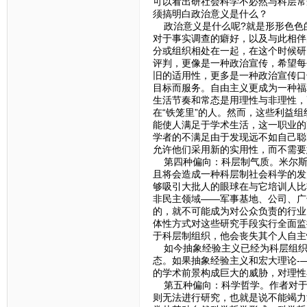
可以看出研社会科学不必然与科层常
须搞明白政治意义是什么？
政治意义是什么呢?就是形形色色
对于事实调查的癖好，以及与此相伴
分或组织相处在一起，在这个时候研
评判，更像是一种政治宣传，希望每
旧的适用性，更多是一种政治宣传口
目标而服务。自由主义更成为一种福
生活节奏和常态是用理性与非理性，
在“铁笼里”的人。然而，这些利益
能使人满足于学术生活，这一职业的
学者的不满足由于发现远不如自己聪
允许他们采用新的实用性，而不需要
第四种偏向：科层制气质。米尔斯
且将会造成一种科层制社会科学的发
够吸引大批人的眼球在与它培训人比
非民主领域——军事基地、公司、广
的，就不可能成为对公众负责的行业
体性方式对这些研究手段实行全面监
于科层制组织，他会丧失其个人自主
如今抽象经验主义已经为科层组织
态。如果抽象经验主义和宏大理论-
的学术前景构成巨大的威胁，对理性
第五种偏向：科学哲学。作者对于
则无法进行研究，也就是说不能竭力