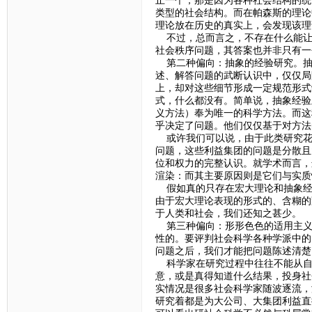
止一个，那是因为各种社会结构的统
类型的社会结构。而在帕森斯的理论
理论放在历史的真实上，会发现该理
不过，总而言之，不存在什么能让
社会秩序问题，其答案也并非只有一
第二种偏向：抽象的经验研究。抽
述、解答问题的武断认识中，仅仅局
上，却对这些细节形成一定规范形式
式，什么都没有。简单说，抽象经验
义方法）奉为唯一的科学方法。而这
乎决定了问题。他们仅仅基于对方法
或许我们可以说，由于此类研究花
问题，这些利益集团的问题是分散且
位和权力的完整认识。就学术而言，
渲染：而其主要原因则是它们与实质
假如真的只存在宏大理论和抽象经
由于宏大理论表现的形式的、含糊的
于人类和社会，我们还知之甚少。
第三种偏向：形形色色的适用主义
性的。要评判社会科学各种学派中的
问题之后，我们才能把问题陈述清楚
科学家在研究过程中往往不能从自
意，或是真得知道什么结果，投身社
实情况是很多社会科学家随波逐流，
研究着都是为大公司、大集团利益直