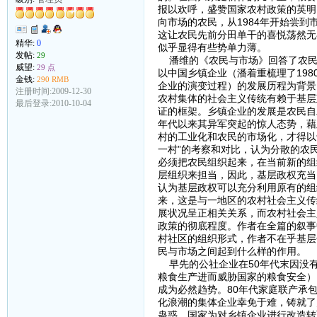
报以欢呼，盛赞国家农村政策的英明
向市场的农民，从1984年开始尝
这让农民先前分田单干的喜悦荡然无
精华:
0
似乎显得有些势单力薄。
发帖:
29
潘维的《农民与市场》回答了农民
威望:
29 点
以中国乡镇企业（潘着重梳理了198
金钱:
290 RMB
企业的演变过程）的发展历程为背景
注册时间:2009-12-30
农村集体的社会主义传统有赖于基层
最后登录:2010-10-04
证的框架。乡镇企业的发展是农民自
年代以来其异军突起的惊人态势，藉
村的工业化和农民的市场化，才得以
一村”的考察和对比，认为分散的农
必须把农民组织起来，在当前新的组
层组织来担当，因此，基层政权充当
认为基层政权可以充分利用原有的组
来，这是与一地区的农村社会主义传
展状况呈正相关关系，而农村社会主
政策的彻底程度。作者在全篇的叙事
村社区的组织形式，作者不在乎基层
民与市场之间起到什么样的作用。
早先的公社企业在50年代末因没有
粮食生产进而威胁国家的粮食安全）
成为必然趋势。80年代家庭联产承
化浪潮的集体企业幸免于难，铸就了
蛊惑，国家为对乡镇企业进行改造转