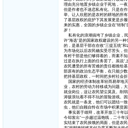
理由充分地置乡镇企业于死地，一夜
但是作者也不迷恋私有化。只是在作
举。让人欣慰的是农村的耕地的所有
了基层政权的庇护下其发展更是步履
来的实惠，全国的乡镇企业在“转制
岁！
私有化的浪潮搞垮了乡镇企业，民主
许“海选”是的国家政权建设的另一
的，是基层干部在在收“三提五统”
为市场化以后农民确实受尽苦头，但
有村干部是他们够得着的，而素不知
过是在执行上面的任务罢了。虽说“
农民遭受的所有苦难的责任都推给基
部原有的政治生态平衡，在只能少数
把持基层政权，一时间把乡村社会折
国家的经济体制改革轻而易举地灭
业，农村的劳动力转移成为问题，大
就业岗位，这让农民望尘莫及。削弱
涛骇浪玩着不得不玩的冒险游戏。因
农民就是一条龙，他们可以团结一致
虫，他们自顾自怜在市场中积累贫困
事实甚于雄辩，改革开放三十年以
今却发出“一步越过温饱线，二十年
实结束了农民挨饿的局面，但是农民
农”的财政转移支付力度不断加大的