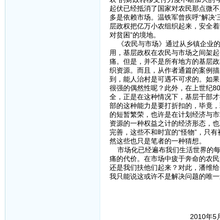
起伏已经抵消了国家对农民那点微不
多是依赖市场。温铁军曾疾呼“解决‘
层政权把亿万小农组织起来，安全着
对贫困”的境地。
《农民与市场》通过从乡镇企业的
用，基层政权在农民与市场之间架起
痛。但是，并不是所有地方的基层政
织资源。而且，从作者通篇的案例描
到，能人治村是可遇不可求的。如果
很强的偶然性呢？此外，在上世纪8
全，正是在这种情况下，基层干部才
部的这种能力是要打折扣的，毕竟，
的短暂繁荣，也许是在计划经济与市
资源的一种权益之计的经济形态，也
完善，这些不和时宜的“怪物”，只
然这些也只是笔者的一种猜想。
市场化已经遍布我们生活世界的每
痛的代价。在市场中疲于奔命的农民
还是我们扶他们起来？对此，潘维给
我只能说这或许不是解决问题的唯一
2010年5月29日