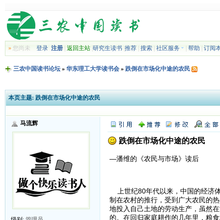
»
您尚未
登录
注册
|
返回主站
|
研究生读书
|
推荐
|
搜索
|
社区服务
|
帮助
|
订阅
三农中国读书论坛
»
华东理工大学读书会
»
跌倒在市场化中途的农民
本页主题:
跌倒在市场化中途的农民
马流辉
跌倒在市场化中途的农民
—潘维的《农民与市场》读后
上世纪80年代以来，中国的经济体
制在农村的推行，受到广大农民的热
地投入自己土地的劳动生产，虽然在
的。在回归家庭耕作的几年里，粮食
级别:
管理员