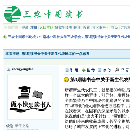
»
您尚未
登录
注册
|
返回主站
|
研究生读书
|
推荐
|
搜索
|
社区服务
|
帮助
|
订阅
三农中国读书论坛
»
中南林业科技大学三农学会
»
第3期读书会中关于新生代农
本页主题:
第3期读书会中关于新生代农民工的一点思考
zhengyongdan
第3期读书会中关于新生代农
所谓新生代农民工，就是指80年以
样一个庞大的群体，引导好、发挥好
全面繁荣乃至中国现代化建设的全局
在“城市化”如火如荼地进行过程中
在我看来，在固有的深层矛盾的城乡
以说他们是“出力不讨好”、“帮倒
给他们带来的收获成果，甚至个别地
级别:
新手上路
妨碍了城市发展的正常化的进程，对