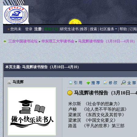
»
您尚未
登录
注册
|
返回主站
|
研究生读书
|
推荐
|
搜索
|
社区服务
|
帮助
|
订阅
三农中国读书论坛
»
华东理工大学读书会
»
马流辉读书报告（3月10日—4月10）
本页主题:
马流辉读书报告（3月10日—4月10）
马流辉
马流辉读书报告（3月10日—4
米尔斯 《社会学的想象力》
卢梭 《论人类不平等的起源》
梁漱溟 《东西文化及其哲学》
梁漱溟 《中国文化要义》
路遥 《平凡的世界》第三部