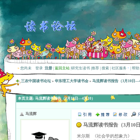
»
您尚未
登录
注册
|
返回主站
|
研究生读书
|
推荐
|
搜索
|
社区服务
|
帮助
三农中国读书论坛
»
华东理工大学读书会
»
马流辉读书报告（3月10日—4
本页主题:
马流辉读书报告（3月10日—4月10）
马流辉
马流辉读书报告（3月10日
米尔斯 《社会学的想象力》