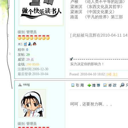
卢梭 《论人类不平等的起源》
梁漱溟 《东西文化及其哲学》
梁漱溟 《中国文化要义》
路遥 《平凡的世界》第三部
级别:
管理员
[ 此贴被马流辉在2010-04-11 14
精华:
0
发帖:
29
威望:
29 点
实力决定你的影响力！
金钱:
290 RMB
注册时间:2009-12-30
最后登录:2010-10-04
Posted: 2010-04-10 18:02 |
[楼 主]
snzg
呵呵，还要努力啊。。。
级别:
管理员