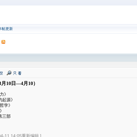
本帖更新
）
月10日—4月10）
力》
的起源》
哲学》
》
第三部
-11 14:05重新编辑 ]