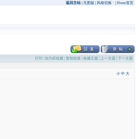
返回主站
|
无图版
|
风格切换
|
Home首页
打印
|
加为IE收藏
|
复制链接
|
收藏主题
|
上一主题
|
下一主题
小
中
大