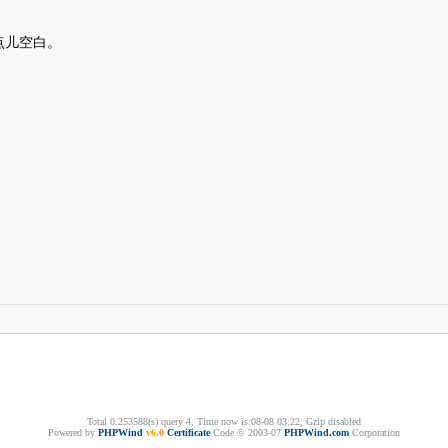
点儿空白。
Total 0.253588(s) query 4, Time now is:08-08 03:22, Gzip disabled
Powered by
PHPWind
v6.0
Certificate
Code © 2003-07
PHPWind.com
Corporation