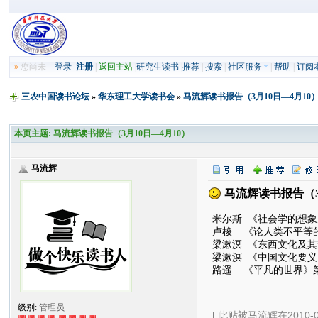
»
您尚未
登录
注册
|
返回主站
|
研究生读书
|
推荐
|
搜索
|
社区服务
|
帮助
|
订阅
三农中国读书论坛
»
华东理工大学读书会
»
马流辉读书报告（3月10日—4月10
本页主题:
马流辉读书报告（3月10日—4月10）
马流辉
马流辉读书报告（3
米尔斯 《社会学的想象
卢梭 《论人类不平等
梁漱溟 《东西文化及其
梁漱溟 《中国文化要义
路遥 《平凡的世界》
级别:
管理员
[ 此贴被马流辉在2010-04