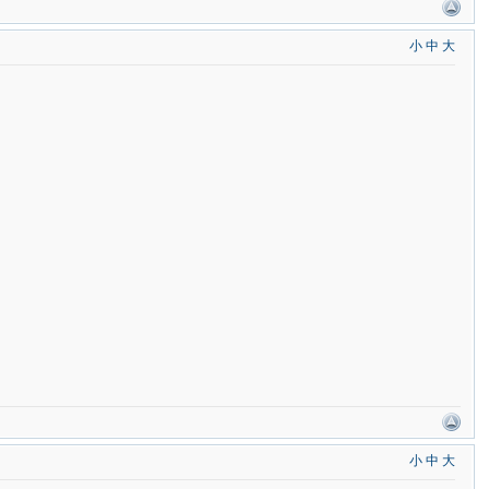
小
中
大
小
中
大