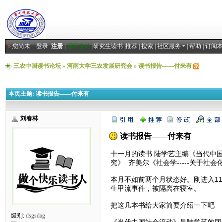
»
您尚未
登录
注册
|
返回主站
|
研究生读书
|
推荐
|
搜索
|
社区服务
|
帮助
|
订阅
三农中国读书论坛
»
河南大学三农发展研究会
»
读书报告——付来有
本页主题:
读书报告——付来有
刘春林
读书报告——付来有
十一月的读书 陆学艺主编《当代中
究》 齐美尔《社会学-----关于
本月不如前两个月状态好。刚进入1
生甲流事件，被隔离在寝室。
把这几本书给大家简要介绍一下吧
级别:
dsgsdag