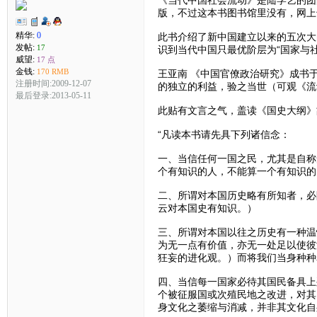
《当代中国社会流动》是陆学艺的团
版，不过这本书图书馆里没有，网上
精华:
0
此书介绍了新中国建立以来的五次大
发帖:
17
识到当代中国只最优阶层为“国家与
威望:
17 点
金钱:
170 RMB
王亚南 《中国官僚政治研究》成书
注册时间:2009-12-07
的独立的利益，验之当世（可观《流
最后登录:2013-05-11
此贴有文言之气，盖读《国史大纲》
“凡读本书请先具下列诸信念：
一、当信任何一国之民，尤其是自称
个有知识的人，不能算一个有知识的
二、所谓对本国历史略有所知者，必
云对本国史有知识。）
三、所谓对本国以往之历史有一种温
为无一点有价值，亦无一处足以使彼
狂妄的进化观。）而将我们当身种种
四、当信每一国家必待其国民备具上
个被征服国或次殖民地之改进，对其
身文化之萎缩与消减，并非其文化自