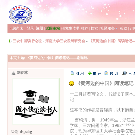
»
您尚未
登录
注册
|
返回主站
|
研究生读书
|
推荐
|
搜索
|
社区服务
|
帮助
|
订
三农中国读书论坛
»
河南大学三农发展研究会
»
《黄河边的中国》阅读笔记
本页主题:
《黄河边的中国》阅读笔记——谢琳琳
刘春林
《黄河边的中国》阅读笔记
十二月赶着写论文，书就读了两本
记。
这本书的作者是曹锦清，以下摘自
曹锦清，男，1949年生，浙江
学家、三农问题专家。1982年毕
院，现为华东理工大学社会学院教
级别:
dsgsdag