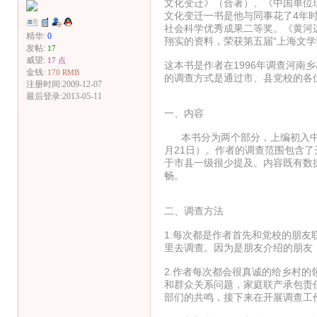
文化变迁》（合著）、《中国单位
文化变迁一书是他与同事花了4年
社会科学优秀成果二等奖。《黄河
精华:
0
翔实的资料，荣获第五届“上海
发帖:
17
威望:
17 点
这本书是作者在1996年调查河
金钱:
170 RMB
的调查方式是通过市、县党校的各
注册时间:2009-12-07
最后登录:2013-05-11
一、内容
本书分为两个部分，上编初入中原（1
月21日）。作者的调查范围包含
于市县一级很少提及。内容既有数
畅。
二、调查方法
1.每次都是作者首先和党校的朋
里去调查。因为是朋友介绍的朋友
2.作者每次都会很真诚的给乡村
和群众关系问题，家庭联产承包责
部们的共鸣，接下来在开展调查工