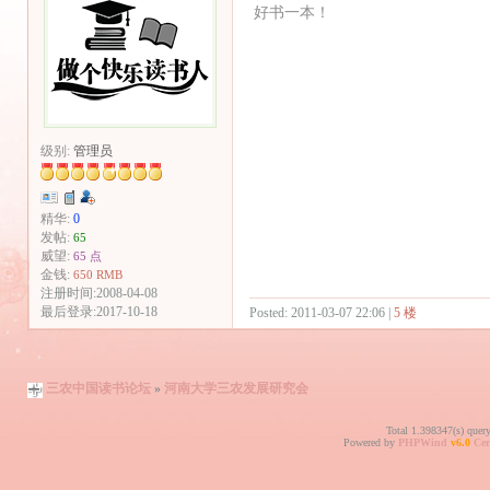
好书一本！
级别:
管理员
精华:
0
发帖:
65
威望:
65 点
金钱:
650 RMB
注册时间:2008-04-08
最后登录:2017-10-18
Posted: 2011-03-07 22:06 |
5 楼
三农中国读书论坛
»
河南大学三农发展研究会
Total 1.398347(s) quer
Powered by
PHPWind
v6.0
Cer