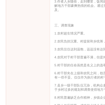
3.作者入乡随俗，走到哪里，饭
解地方干部豪爽热情的机会。通过
及。
三、调查现象
1.农村超生情况严重。
2.农民负担沉重。村提留和乡统筹
3.农民仅仅达到温饱，远远没有
4.农民对于村干部普遍不满，但
5.村干部的任命虽然是名义上的
6.村干部夹在上级和农民之间，
有一些不妥。仅仅作为执行者的村
7.县乡一级干部队伍冗杂，机构
于乡村过多的规划和调查使得地方
8.村民普遍缺乏合作精神，乡镇企