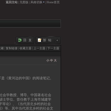
返回主站
|
无图版
|
风格切换
|
Home首页
收藏
|
复制链接
|
收藏主题
|
上一主题
|
下一主题
小
中
大
下是《黄河边的中国》的阅读笔记。
社会学教授、博导。中国著名社会
获硕士学位。曾任教于上海市城建学
平等论》、《当代浙北乡村的社会
问》等。其中当代浙北乡村的社会文