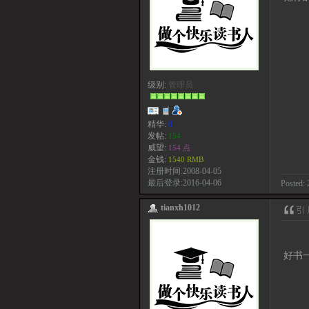
级别:
管理员
精华:
0
发帖:
154
威望:
154 点
金钱:
1540 RMB
注册时间:2008-04-05
最后登录:2016-04-06
Posted: 
tianxh1012
好书