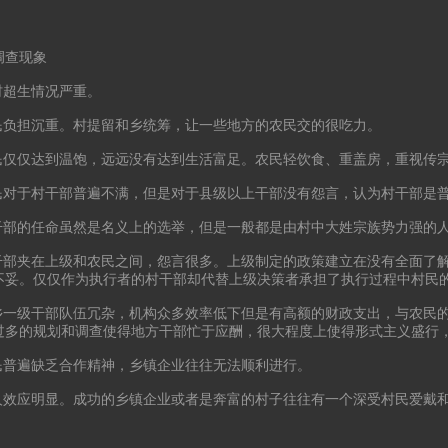
调查现象
农村超生情况严重。
农民负担沉重。村提留和乡统筹，让一些地方的农民交的很吃力。
农民仅仅达到温饱，远远没有达到生活富足。农民轻饮食、重盖房，重视传
农民对于村干部普遍不满，但是对于县级以上干部没有怨言，认为村干部是
村干部的任命虽然是名义上的选举，但是一般都是由村中大姓宗族势力强的
村干部夹在上级和农民之间，怨言很多。上级制定的政策建立在没有全面了
不妥。仅仅作为执行者的村干部却代替上级决策者承担了执行过程中村民
县乡一级干部队伍冗杂，机构众多效率低下但是有高额的财政支出，与农民
过多的规划和调查使得地方干部忙于应酬，很大程度上使得形式主义盛行
村民普遍缺乏合作精神，乡镇企业往往无法顺利进行。
能人效应明显。成功的乡镇企业或者是奔富的村子往往有一个深受村民爱戴