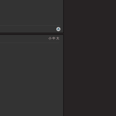
小
中
大