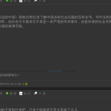
河边的中国》堪称20世纪末了解中国乡村社会问题的百科全书。书中没有规
资料，也许在今天看来它不算是一本严谨的学术著作，但是作者的社会关
体现的淋漓尽致。
定你的影响力！
2010-02-04 21:48 |
3 楼
的帖子复制过来吧，只发个链接是不是太简单了点儿。