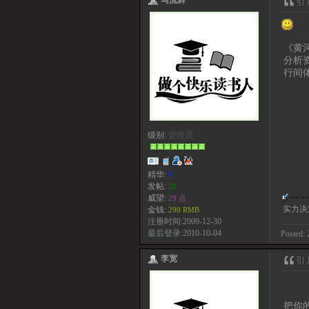
《黄
分析
行间
级别:
管理员
精华:
0
发帖:
29
威望:
29 点
实力决
金钱:
290 RMB
注册时间:2009-12-30
最后登录:2010-10-04
Posted: 
李宽
把你