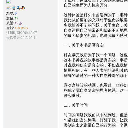
自己的生而为人惊奇万分。
精华:
0
这种体验是好久未曾遇到的了，那种
发帖:
17
我比从前更加的充满对于生命的敬畏
威望:
17 点
多我解答不了的问题，关于生命，关
金钱:
170 RMB
自身运用自己的常识和知识不断地思
注册时间:2009-12-07
的最为珍贵的礼物，也是我最为感激
最后登录:2013-05-11
一．关于本书是否真实
好友读完以后为了我一个问题，这也
这本书诉说的故事都是真实的。事后
其说我相信它是真实的，不如说我情
情愿相信，有一些人类的想法和其他
解释的清楚的一种大自然神奇的赐予
喜欢宫崎骏的动画，也看过一些科幻
构成了我自身复杂的思考体系。这一
伸和继续。
二．关于时间
时间的问题我以前从未想到过。但是
句话犹如当头棒喝，打醒了我。让我
类制造出来衡量自己的行为的一个纵