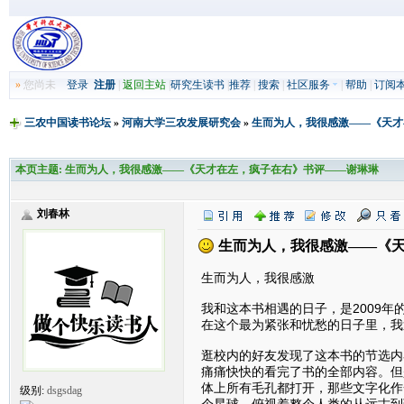
»
您尚未
登录
注册
|
返回主站
|
研究生读书
|
推荐
|
搜索
|
社区服务
|
帮助
|
订阅
三农中国读书论坛
»
河南大学三农发展研究会
»
生而为人，我很感激——《天才
本页主题:
生而为人，我很感激——《天才在左，疯子在右》书评——谢琳琳
刘春林
生而为人，我很感激——《天
生而为人，我很感激
我和这本书相遇的日子，是2009
在这个最为紧张和忧愁的日子里，我
逛校内的好友发现了这本书的节选内
痛痛快快的看完了书的全部内容。但
体上所有毛孔都打开，那些文字化作
级别:
dsgsdag
个星球，俯视着整个人类的从远古到