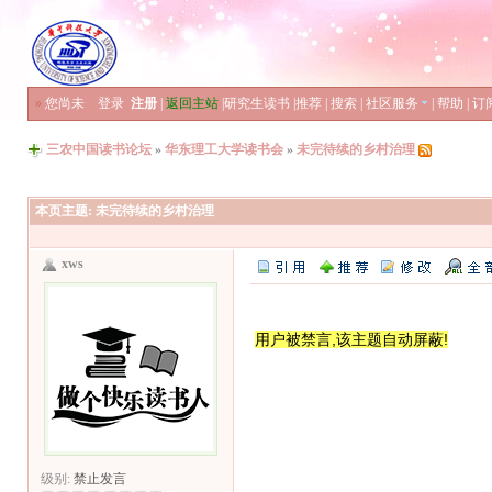
»
您尚未
登录
注册
|
返回主站
|
研究生读书
|
推荐
|
搜索
|
社区服务
|
帮助
|
订
三农中国读书论坛
»
华东理工大学读书会
»
未完待续的乡村治理
本页主题:
未完待续的乡村治理
xws
用户被禁言,该主题自动屏蔽!
级别:
禁止发言