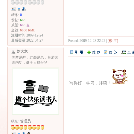
精华:
0
发帖:
668
威望:
668 点
金钱:
6680 RMB
注册时间:2009-12-24
最后登录:2022-04-27
Posted: 2009-12-28 22:22 |
[楼 主]
刘大龙
美梦易醉，红颜易老，莫若苦
练内功，健全人格@@
写得好，学习，拜读！
级别:
管理员