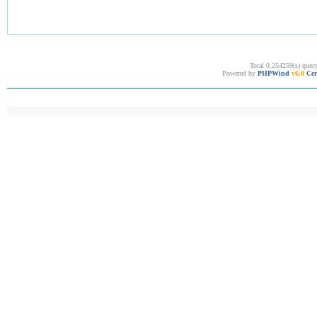
Total 0.254259(s) quer
Powered by
PHPWind
v6.0
Cer