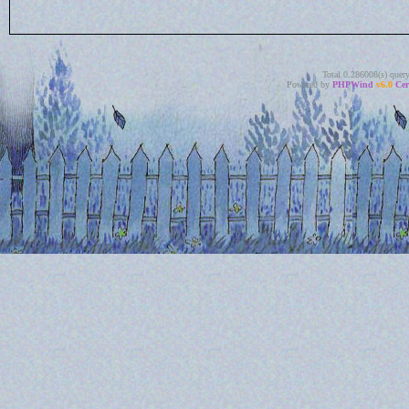
Total 0.286008(s) quer
Powered by
PHPWind
v6.0
Cer