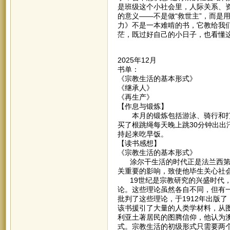
是班级这个小社会里，人际关系、
的意义——不是做“救世主”，而是
力》不是一本难啃的书，它教给我
茫，既过好自己的小日子，也看懂
2025年12月
书单：
《宗教生活的基本形式》
《继承人》
《再生产》
【作息与锻炼】
本月的锻炼包括游泳、骑行和打羽
买了根跳绳每天晚上跳30分钟出出
持起来吃早饭。
【读书感想】
《宗教生活的基本形式》
涂尔干生活的时代正是法兰西第三
关重要的影响，致使他毕生关心社
19世纪是宗教研究的兴盛时代，
论。这些理论虽然各自不同，但有
批判了这些理论，于1912年出版
该书援引了大量的人类学材料，从
利亚土著居民的图腾信仰，他认为澳
式。宗教生活的初级形式只需要两