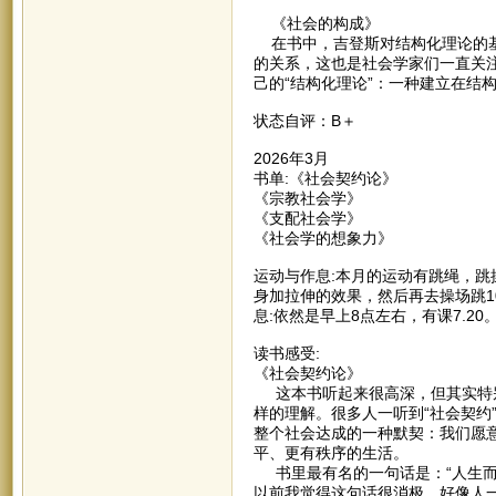
《社会的构成》
在书中，吉登斯对结构化理论的基
的关系，这也是社会学家们一直关
己的“结构化理论”：一种建立在结
状态自评：B＋
2026年3月
书单:《社会契约论》
《宗教社会学》
《支配社会学》
《社会学的想象力》
运动与作息:本月的运动有跳绳，跳
身加拉伸的效果，然后再去操场跳1
息:依然是早上8点左右，有课7.2
读书感受:
《社会契约论》
这本书听起来很高深，但其实特别
样的理解。很多人一听到“社会契约
整个社会达成的一种默契：我们愿
平、更有秩序的生活。
书里最有名的一句话是：“人生而
以前我觉得这句话很消极，好像人