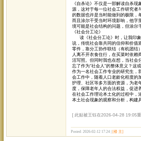
《自杀论》不仅是一部解读自杀现象
源，这对于每一位社会工作研究者
的数据也许是当时能做到的极限，
而且涂尔干受当时环境影响，他字
境可能是社会结构的问题，但涂尔
《社会分工论》
读《社会分工论》时，让我印象深
说，传统社会靠共同的信仰和价值
零件，靠分工协作联结（有机团结
人离不开衣食住行，在买菜时依赖商
活写照。但同时我也在想，当社会分
忘了作为“社会人”的整体意义？这或
作为一名社会工作专业的研究生，
会工作中，随着人口老龄化程度的
护理、社区等多方面的资源，为老
度，保障老年人的合法权益，促进
在社会工作理论本土化的过程中，
本土社会现象的观察和分析，构建
[ 此贴被王钰在2026-04-28 19:05
Posted: 2026-02-12 17:24 |
[楼 主]