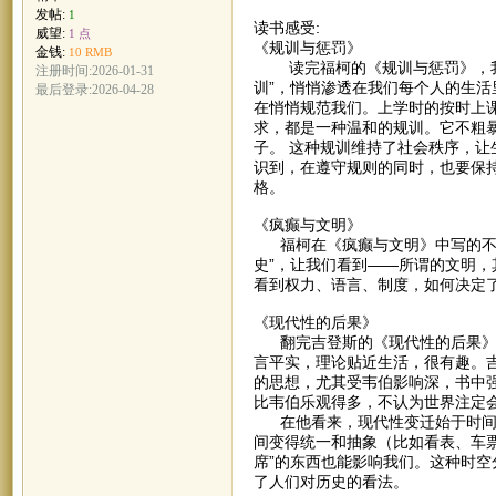
发帖:
1
读书感受:
威望:
1 点
《规训与惩罚》
金钱:
10 RMB
读完福柯的《规训与惩罚》，我最
注册时间:2026-01-31
训”，悄悄渗透在我们每个人的生
最后登录:2026-04-28
在悄悄规范我们。上学时的按时上
求，都是一种温和的规训。它不粗
子。 这种规训维持了社会秩序，
识到，在遵守规则的同时，也要保
格。
《疯癫与文明》
福柯在《疯癫与文明》中写的不是
史”，让我们看到——所谓的文明，
看到权力、语言、制度，如何决定
《现代性的后果》
翻完吉登斯的《现代性的后果》，
言平实，理论贴近生活，很有趣。吉
的思想，尤其受韦伯影响深，书中强
比韦伯乐观得多，不认为世界注定会
在他看来，现代性变迁始于时间和
间变得统一和抽象（比如看表、车票
席”的东西也能影响我们。这种时
了人们对历史的看法。