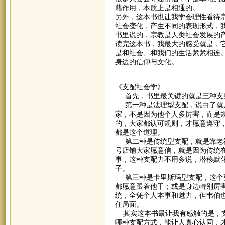
藉作用，本质上是相通的。
另外，这本书也让我学会理性看待
社会变化，产生不同的表现形式，
书里说的，宗教是人类社会发展的
读完这本书，我最大的感受就是，它
是和社会、和我们的生活紧紧相连
身边的信仰与文化。
《支配社会学》
首先，书里最关键的就是三种支配
第一种是法理型支配，说白了就是
家，不是因为他个人多厉害，而是
的，大家都认可规则，才愿意遵守
都是这个道理。
第二种是传统型支配，就是靠老祖
号店铺大家愿意信，就是因为传统
事，这种支配力不用多说，潜移默
子。
第三种是卡里斯玛型支配，这个更
都愿意跟着他干；或是身边特别厉
统，全凭个人本事和魅力，但韦伯
住局面。
其实这本书最让我有感触的是，支
哪种支配方式，能让人真心认同，