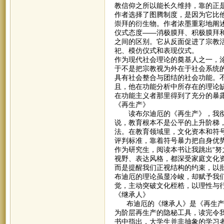
教信仰之所以能长久维持，靠的正
作者选择了图腾制度，是因为它比
崇拜的衍生物。作者浓墨重彩地阐
仪式态度——消极膜拜、积极膜拜
之间的区别。它从反面促进了宗教
祀、模仿仪式和表现仪式。
作为现代社会理论的奠基人之一，
于不是把宗教视为外在于社会系统
具有社会整合与团结的社会功能。
且，他在功能分析中所存在的理论
在功能主义者那里得到了充分的暴
《再生产》
读布尔迪厄的《再生产》，我彻底
说，教育根本不是公平的上升阶梯
法。在教育领域里，文化资本和符
评判标准，靠着符号暴力把自身优
作为研究生，阅读本书让我跳出“努
视野、表达风格，都深受家庭文化
而是提醒我们正视结构的约束，以
布迪厄的理论虽显冷峻，却赋予我
觉，主动突破文化桎梏，以理性与
《继承人》
布迪厄的《继承人》是《再生产》
为阶层再生产的隐秘工具，读完令
书中指出，大学生并非抽象的学习者