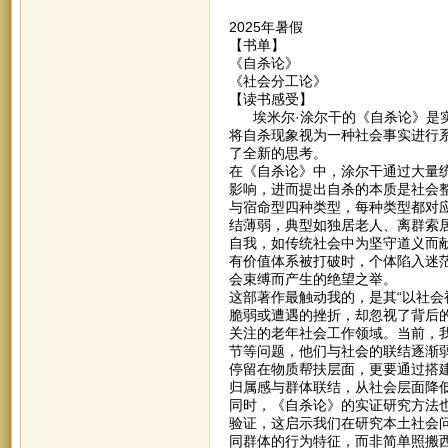
2025年暑假
【书单】
《自杀论》
《社会分工论》
【读书感受】
埃米尔·涂尔干的《自杀论》是实
将自杀现象视为一种社会事实进行
了全新的思考。
在《自杀论》中，涂尔干通过大量
影响，进而提出自杀的本质是社会
与宿命型四种类型，每种类型都对
结薄弱，典型如独居老人、离群索
自我，如传统社会中为坚守道义而
有价值体系被打破时，个体陷入迷
会束缚而产生的绝望之举。
这部著作最触动我的，是其“以社会
脆弱或遭遇的挫折，却忽视了背后
关注的老年社会工作领域。当前，
节等问题，他们与社会的联结逐渐
停留在物质帮扶层面，更要通过搭
归属感与群体联结，从社会层面降
同时，《自杀论》的实证研究方法
验证，这启示我们在研究本土社会
同群体的行为特征，而非简单照搬