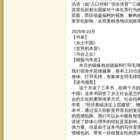
话语（如“人口控制”“优生优育”
其背后折射出国家对个体生育行为
层面，而应借鉴福柯的视角，解构
差异化影响，从而更精准地识别政
2025年10月
【书单】
《乡土中国》
《贫穷的本质》
《乌合之众》
【锻炼与作息】
本月的锻炼包括跳操和打羽毛球，
我们宿舍作息很健康，基本上10
身体。打羽毛球，有集体去羽毛球
【读书感受】
这个月读了三本书，前两个月的课
中国》这本书回答了乡土社会是怎
会的文化积累和传承方式、社会结
学奖，"经济基础决定上层建筑"，
本书，通过深入剖析贫穷背后的复
的思维陷阱。我们可以从中吸取智
讲述了群体心理学的特征及其影响
体力量。但是由于这本书的写作背
情绪化的。带有一丝歧视女性的意