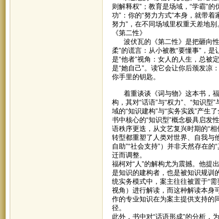
则解释权”；教育是场域，“学霸”
功”：你的“努力方式”本身，就带
努力”，在不同场域里权重天差地别
《第二性》
波伏瓦的《第二性》是把砸向性别
柔”的谎言：从小被教“要懂事”，
是“他者”视角：女人的人生，总被定
是“她自己”。读它会让你后颈发凉
你手里的钥匙。
着重谈谈《词与物》这本书，福柯
构，其对“话语”与“权力”、“知识
域的“知识建构”与“实务实践”产生
书中核心的“知识型”概念极具启发
语秩序更迭，从文艺复兴时期的“相
转型都重塑了人类对世界、自我与他
自助”“社会支持”）并非天然存在
迁而调整。
福柯对“人”的解构尤为震撼。他提出
是知识的建构者，也是被知识规训的
统实务模式中，案主往往被置于“需
视角）进行解读，而这种解读本身
作的专业知识在为案主提供支持的
径。
此外，书中对“话语形成”的分析，