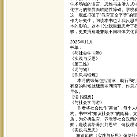
学术场域的语言、思维与生活方式
化惯习的差异面临隐性障碍。学校
这一观点打破了“教育完全平等”的
作为研究生，阅读本书也让我反思
本的影响。这本书让我重新思考了
够，更要搭建能兼顾不同群体文化
2025年11月
书单：
《与社会学同游》
《实践与反思》
《第二性》
《词与物》
【作息与锻炼】
本月的锻炼包括游泳、骑行和打羽
有空的时候就绕翡翠湖骑车。作息
早饭。
【读书感想】
《与社会学同游》
作者将社会比作“舞台”，每个人
构。书中对“知识社会学”的阐释，
质，为分析生育、养老等社会政策
察，是读者培养批判思维、链接理
《实践与反思》
布迪厄的《实践与反思》像给社会装