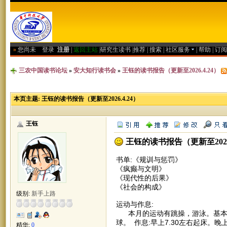
»
您尚未
登录
注册
|
返回主站
|
研究生读书
|
推荐
|
搜索
|
社区服务
|
帮助
|
订阅
三农中国读书论坛
»
安大知行读书会
»
王钰的读书报告（更新至2026.4.24）
本页主题:
王钰的读书报告（更新至2026.4.24）
王钰
王钰的读书报告（更新至2026.
书单:《规训与惩罚》
《疯癫与文明》
《现代性的后果》
《社会的构成》
级别:
新手上路
运动与作息:
本月的运动有跳操，游泳。基本上
球。 作息:早上7.30左右起床。晚
精华:
0