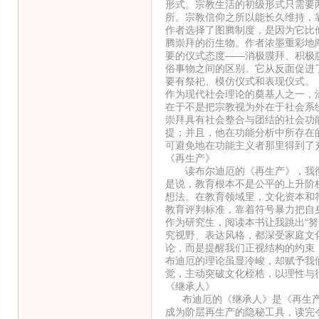
形式。宗教生活的初级形式只需要
所。宗教信仰之所以能长久维持，
作者选择了图腾制度，是因为它比
腾崇拜的衍生物。作者浓墨重彩地
要的仪式态度——消极膜拜、积极
俗事物之间的区别。它从反面促进
要有祭祀、模仿仪式和表现仪式。
作为现代社会理论的奠基人之一，
在于不是把宗教视为外在于社会系
崇拜具有社会整合与团结的社会功
提；并且，他在功能分析中所存在
可避免地在功能主义者那里得到了
《再生产》
读布尔迪厄的《再生产》，我彻
是说，教育根本不是公平的上升阶
想法。在教育领域里，文化资本和
教育评判标准，靠着符号暴力把自
作为研究生，阅读本书让我跳出“
究视野、表达风格，都深受家庭文
论，而是提醒我们正视结构的约束
布迪厄的理论虽显冷峻，却赋予我
觉，主动突破文化桎梏，以理性与
《继承人》
布迪厄的《继承人》是《再生产
成为阶层再生产的隐秘工具，读完