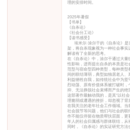
理的安排时间。
2025年暑假
【书单】
《自杀论》
《社会分工论》
【读书感受】
埃米尔·涂尔干的《自杀论》是实
架，将自杀现象视为一种社会事实
解读有了全新的思考。
在《自杀论》中，涂尔干通过大量
性影响，进而提出自杀的本质是社
范型与宿命型四种类型，每种类型
间的联结薄弱，典型如独居老人、
利益牺牲自我，如传统社会中为坚
烈动荡、原有价值体系被打破时，
抑、无法挣脱社会束缚而产生的绝
这部著作最触动我的，是其“以社
理脆弱或遭遇的挫折，却忽视了背
在我关注的老年社会工作领域。当
社会脱节等问题，他们与社会的联
作不能仅停留在物质帮扶层面，更
年人的社会归属感与群体联结，从
同时，《自杀论》的实证研究方法