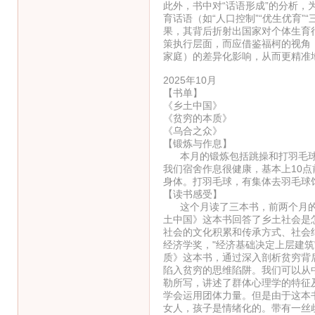
此外，书中对“话语形成”的分析
育话语（如“人口控制”“优生优育
果，其背后折射出国家对个体生育
策执行层面，而应借鉴福柯的视角
家庭）的差异化影响，从而更精准
2025年10月
【书单】
《乡土中国》
《贫穷的本质》
《乌合之众》
【锻炼与作息】
本月的锻炼包括跳操和打羽毛球，
我们宿舍作息很健康，基本上10
身体。打羽毛球，有集体去羽毛球
【读书感受】
这个月读了三本书，前两个月的课
土中国》这本书回答了乡土社会是
社会的文化积累和传承方式、社会
经济学奖，"经济基础决定上层建
质》这本书，通过深入剖析贫穷背
陷入贫穷的思维陷阱。我们可以从
勒所写，讲述了群体心理学的特征
学会运用团体力量。但是由于这本
女人，孩子是情绪化的。带有一丝