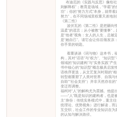
布迪厄的《实践与反思》像给社会装
则解释权”；教育是场域，“学霸”
功”：你的“努力方式”本身，就带
努力”，在不同场域里权重天差地别
《第二性》
波伏瓦的《第二性》是把砸向性别
温柔”的谎言：从小被教“要懂事”
是“他者”视角：女人的人生，总被定
是“她自己”。读它会让你后颈发凉
你手里的钥匙。
着重谈谈《词与物》这本书，福柯
构，其对“话语”与“权力”、“知识
领域的“知识建构”与“实务实践”产
书中核心的“知识型”概念极具启发
语秩序更迭，从文艺复兴时期的“相
转型都重塑了人类对世界、自我与他
自助”“社会支持”）并非天然存在
变迁而调整。
福柯对“人”的解构尤为震撼。他提
——“人”既是知识的建构者，也是
主”身份：传统实务模式中，案主往
统理论、优势视角）进行解读，而
互交织，社会工作的专业知识在为
的认知与解决路径。