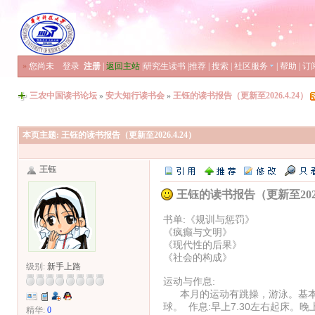
»
您尚未
登录
注册
|
返回主站
|
研究生读书
|
推荐
|
搜索
|
社区服务
|
帮助
|
订
三农中国读书论坛
»
安大知行读书会
»
王钰的读书报告（更新至2026.4.24）
本页主题:
王钰的读书报告（更新至2026.4.24）
王钰
王钰的读书报告（更新至2026.
书单:《规训与惩罚》
《疯癫与文明》
《现代性的后果》
《社会的构成》
级别:
新手上路
运动与作息:
本月的运动有跳操，游泳。基本上
球。 作息:早上7.30左右起床。
精华:
0