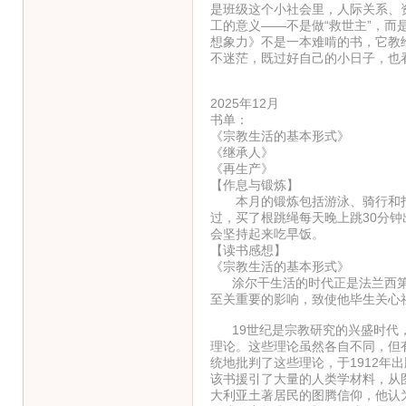
是班级这个小社会里，人际关系、
工的意义——不是做“救世主”，
想象力》不是一本难啃的书，它教
不迷茫，既过好自己的小日子，也
2025年12月
书单：
《宗教生活的基本形式》
《继承人》
《再生产》
【作息与锻炼】
本月的锻炼包括游泳、骑行和打
过，买了根跳绳每天晚上跳30分
会坚持起来吃早饭。
【读书感想】
《宗教生活的基本形式》
涂尔干生活的时代正是法兰西第
至关重要的影响，致使他毕生关心
19世纪是宗教研究的兴盛时代，
理论。这些理论虽然各自不同，但
统地批判了这些理论，于1912年
该书援引了大量的人类学材料，从
大利亚土著居民的图腾信仰，他认