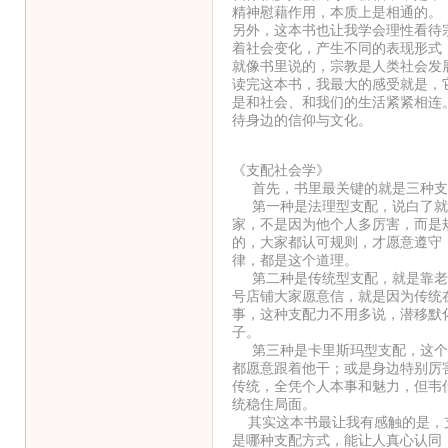
精神慰藉作用，本质上是相通的。
另外，这本书也让我学会理性看待
着社会变化，产生不同的表现形式
就像书里说的，宗教是人类社会发
读完这本书，我最大的感受就是，它
是和社会、和我们的生活紧紧相连
待身边的信仰与文化。
《支配社会学》
首先，书里最关键的就是三种支配
第一种是法理型支配，说白了就是
家，不是因为他个人多厉害，而是
的，大家都认可规则，才愿意遵守
律，都是这个道理。
第二种是传统型支配，就是靠老祖
号店铺大家愿意信，就是因为传统
事，这种支配力不用多说，潜移默
子。
第三种是卡里斯玛型支配，这个更
都愿意跟着他干；或是身边特别厉
传统，全凭个人本事和魅力，但韦
统稳住局面。
其实这本书最让我有感触的是，支
是哪种支配方式，能让人真心认同