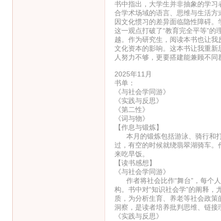
书中指出，大学生并非抽象的学习
合学术场域的语言、思维与生活方
因文化惯习的差异面临隐性障碍。
这一观点打破了“教育完全平等”
越。作为研究生，阅读本书也让我
文化资本的影响。这本书让我重新
人努力不够，更要搭建能兼顾不同
2025年11月
书单：
《与社会学同游》
《实践与反思》
《第二性》
《词与物》
【作息与锻炼】
本月的锻炼包括游泳、骑行和打
过，有空的时候就绕翡翠湖骑车。
来吃早饭。
【读书感想】
《与社会学同游》
作者将社会比作“舞台”，每个人
构。书中对“知识社会学”的阐释，
质，为分析生育、养老等社会政策
洞察，是读者培养批判思维、链接
《实践与反思》