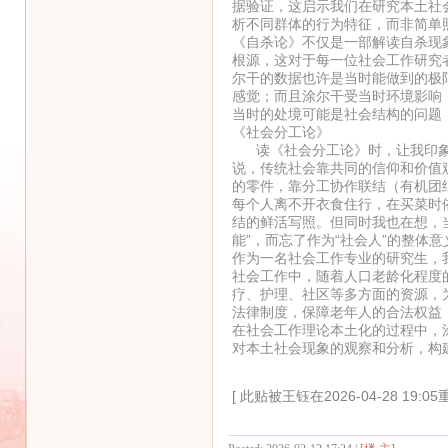
据验证，这启示我们在研究本土社
析不同群体的行为特征，而非简单
《自杀论》不仅是一部解读自杀现
根源，这对于每一位社会工作研究
尔干的数据也许是当时能做到的极
感觉；而且涂尔干受当时环境影响
当时的处境可能是社会结构的问题
《社会分工论》
读《社会分工论》时，让我印象深
说，传统社会靠共同的信仰和价值
的零件，靠分工协作联结（有机团
每个人离不开衣食住行，在买菜时
结的鲜活写照。但同时我也在想，
能”，而忘了作为“社会人”的整体意
作为一名社会工作专业的研究生，
社会工作中，随着人口老龄化程度
疗、护理、社区等多方面的资源，
法律制度，保障老年人的合法权益
在社会工作理论本土化的过程中，
对本土社会现象的观察和分析，构
[ 此贴被王钰在2026-04-28 19:05