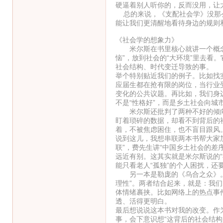
硬逼着别人听你的，反而没用，让
总的来说，《支配社会学》没那么
能让我们更清醒地看待身边的规则
《社会学的想象力》
米尔斯在书里核心就讲一个概念：
恼”，放到社会的“大环境”里去看
社会结构、时代变迁导致的事。
举个特别贴近我们的例子。比如找实
应届生都在抢有限的岗位，当行业
变化的公共议题。再比如，我们身
不是“性格好”，而是乡土社会向
米尔斯还批判了两种不好的倾向
盯着琐碎的数据，却看不到背后的
着，不被焦虑困住，也不盲目跟风
说到这儿，我想串联两本书帮大家
联”，费先生讲“中国乡土社会的差
远近有别。这其实就是米尔斯说的
能只看老人“孤独”的个人困扰，还
另一本是勒庞的《乌合之众》。米
理性”。两者结合起来，就是：我
体情绪裹挟。比如网络上的热点事
透、活得更明白。
最后想说说这本书对我的改变。作
事，会下意识想“这背后的社会结构