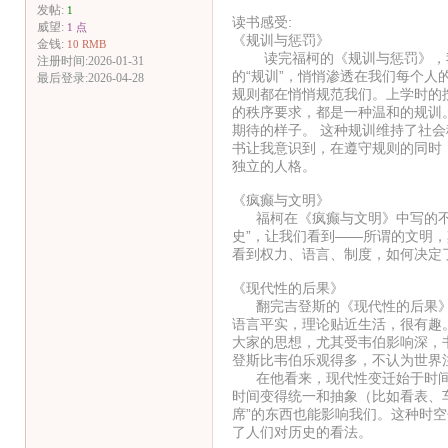
发帖:
1
读书感受:
威望:
1 点
《规训与惩罚》
金钱:
10 RMB
读完福柯的《规训与惩罚》，我
注册时间:2026-01-31
的“规训”，悄悄渗透在我们每个
最后登录:2026-04-28
规则都在悄悄规范我们。上学时的
的秩序要求，都是一种温和的规训
期待的样子。 这种规训维持了社
书让我意识到，在遵守规则的同时
独立的人格。
《疯癫与文明》
福柯在《疯癫与文明》中写的不是
史”，让我们看到——所谓的文明，
看到权力、语言、制度，如何决定
《现代性的后果》
翻完吉登斯的《现代性的后果》
语言平实，理论贴近生活，很有趣
大家的思想，尤其受韦伯影响深，书
登斯比韦伯乐观得多，不认为世界注
在他看来，现代性变迁始于时间
时间变得统一和抽象（比如看表、车
席”的东西也能影响我们。这种时
了人们对历史的看法。