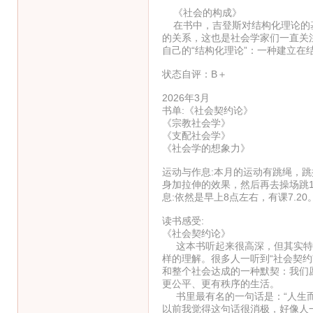
《社会的构成》
在书中，吉登斯对结构化理论的基
的关系，这也是社会学家们一直关
自己的“结构化理论”：一种建立在
状态自评：B＋
2026年3月
书单:《社会契约论》
《宗教社会学》
《支配社会学》
《社会学的想象力》
运动与作息:本月的运动有跳绳，
身加拉伸的效果，然后再去操场跳1
息:依然是早上8点左右，有课7.2
读书感受:
《社会契约论》
这本书听起来很高深，但其实特别
样的理解。很多人一听到“社会契
和整个社会达成的一种默契：我们
更公平、更有秩序的生活。
书里最有名的一句话是：“人生而
以前我觉得这句话很消极，好像人