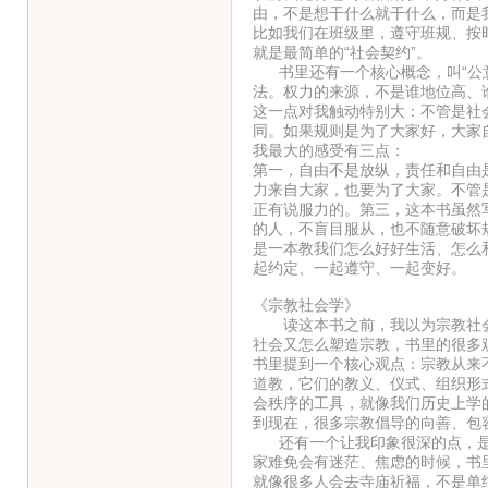
由，不是想干什么就干什么，而是
比如我们在班级里，遵守班规、按
就是最简单的“社会契约”。
书里还有一个核心概念，叫“公意
法。权力的来源，不是谁地位高、
这一点对我触动特别大：不管是社
同。如果规则是为了大家好，大家
我最大的感受有三点：
第一，自由不是放纵，责任和自由
力来自大家，也要为了大家。不管
正有说服力的。第三，这本书虽然
的人，不盲目服从，也不随意破坏
是一本教我们怎么好好生活、怎么
起约定、一起遵守、一起变好。
《宗教社会学》
读这本书之前，我以为宗教社会
社会又怎么塑造宗教，书里的很多
书里提到一个核心观点：宗教从来
道教，它们的教义、仪式、组织形
会秩序的工具，就像我们历史上学
到现在，很多宗教倡导的向善、包
还有一个让我印象很深的点，是
家难免会有迷茫、焦虑的时候，书
就像很多人会去寺庙祈福，不是单