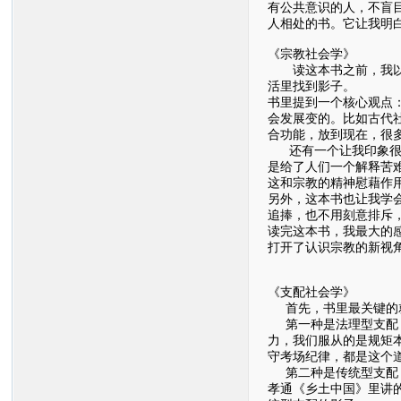
有公共意识的人，不盲
人相处的书。它让我明
《宗教社会学》
读这本书之前，我以为
活里找到影子。
书里提到一个核心观点
会发展变的。比如古代
合功能，放到现在，很
还有一个让我印象很深
是给了人们一个解释苦
这和宗教的精神慰藉作
另外，这本书也让我学
追捧，也不用刻意排斥
读完这本书，我最大的感
打开了认识宗教的新视
《支配社会学》
首先，书里最关键的就
第一种是法理型支配，
力，我们服从的是规矩
守考场纪律，都是这个
第二种是传统型支配，
孝通《乡土中国》里讲