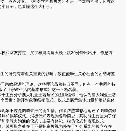
推动一点点改变。《社会学的想象力》不是一本难啃的书，它教给
的小日子，也看懂这个大社会。
校和室友打过，买了根跳绳每天晚上跳30分钟出出汗。作息方
生的研究有着至关重要的影响，致使他毕生关心社会的团结与整
于宗教起源的理论。这些理论虽然各自不同，但有一个共同的特
出版了《宗教生活的基本形式》这一不朽名著。
尔干主要分析澳大利亚土著居民的图腾信仰，他认为澳大利亚土著
两个因素：崇拜对象和祭祀仪式。仪式是展示集体力量和唤起集体
教现象不过是图腾崇拜的衍生物。作者浓墨重彩地阐述了图腾信仰
膜拜和禳解仪式。消极仪式表现为各种禁忌，其功能主要是为了保
于和宗教力沟通的仪式，主要有祭祀、模仿仪式和表现仪式。
挥。其可取之处在于不是把宗教视为外在于社会系统的孤立存在，