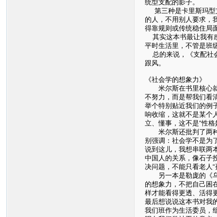
统型支配的影子。
第三种是卡里斯玛型支
的人，不用别人要求，
得靠规则或传统稳住局
其实这本书最让我有感
平时生活里，不管是班
总的来说，《支配社会
跟风。
《社会学的想象力》
米尔斯在书里核心就讲
不努力，而是帮我们看
举个特别贴近我们的例子
响收缩，这就不是某个
立、懂事，这不是“性
米尔斯还批判了两种不
别强调：社会学不是为
说到这儿，我想串联两本
中国人的关系，像石子
决问题，不能只看老人“
另一本是勒庞的《乌合
的想象力，不把自己困
样才能看得更透、活得
最后想说说这本书对我
我们班作为生活委员，