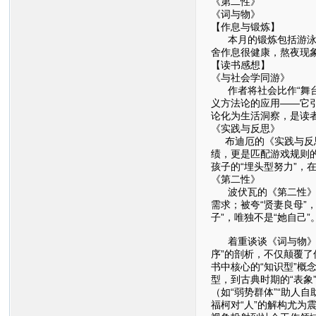
《第二性》
《词与物》
【作息与锻炼】
本月的锻炼包括游泳、
舍作息很健康，熬夜现
【读书感想】
《与社会学同游》
作者将社会比作“舞台
义方法论的应用——它
论化为生活洞察，是读
《实践与反思》
布迪厄的《实践与反思》
绩，更是匹配游戏规则的
孩子的“埋头型努力”，
《第二性》
波伏瓦的《第二性》是
需求；被夸“贤妻良母”
子”，唯独不是“她自己
着重谈谈《词与物》这本
序”的剖析，不仅颠覆了
书中核心的“知识型”概
型，到古典时期的“表象
（如“弱势群体”“助人
福柯对“人”的解构尤为