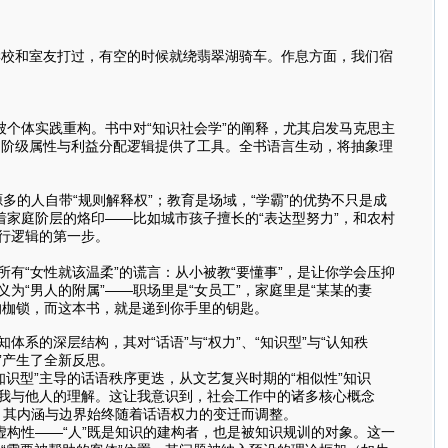
校和室友打过，有空的时候就绕翡翠湖骑车。作息方面，我们宿
被个体实践重构。书中对“知识社会学”的阐释，尤其启发马克思主
的阶级属性与利益分配逻辑提供了工具。全书语言生动，将抽象理
多的人自带“规则解释权”；教育是场域，“学霸”的优势不只是成
带着家庭阶层的烙印——比如城市孩子擅长的“表达型努力”，和农村
运行逻辑的第一步。
有“女性就该温柔”的谎言：从小被教“要懂事”，是让你学会压抑
为“男人的附属”——职场里是“女员工”，家庭里是“某某的妻
年的枷锁，而这本书，就是递到你手里的钥匙。
的深层结构，其对“话语”与“权力”、“知识型”与“认知秩
”产生了全新反思。
识型”主导的话语秩序更迭，从文艺复兴时期的“相似性”知识
自我与他人的理解。这让我意识到，社会工作中的诸多核心概念
物，其内涵与边界始终随着话语权力的变迁而调整。
的虚构性——“人”既是知识的建构者，也是被知识规训的对象。这一