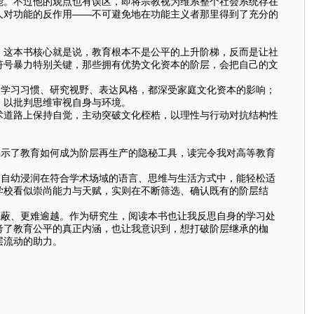
能。不过他的观点也有误区，即将宗教视为维系整个社会系统存在
人对功能的反作用——不可避免地在功能主义者那里得到了充分的
这本书核心就是说，教育根本不是公平的上升阶梯，反而是让社
符号暴力特别关键，那些拥有优势文化资本的阶层，会把自己的文
的学习习惯、研究视野、表达风格，都深受家庭文化资本的影响；
，以批判思维审视自身与环境。
术道路上保持自觉，主动突破文化桎梏，以理性与行动对抗结构性
示了教育如何成为阶层再生产的隐秘工具，读完令我对高等教育
，自幼浸润在符合学术场域的语言、思维与生活方式中，能轻松适
学校看似崇尚能力与天赋，实则在不断筛选、确认既有的阶层结
隐蔽、更难逾越。作为研究生，阅读本书也让我反思自身的学习处
考了教育公平的真正内涵，也让我意识到，想打破阶层继承的枷
层流动的助力。