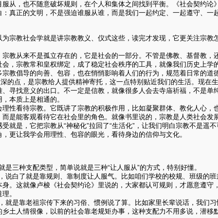
目服从，也不随意破坏规则，在个人和集体之间找到平衡。《社会契约论
白：真正的文明，不是强迫谁服从谁，而是我们一起约定、一起遵守、一
宗教社会学就是讲宗教教义、仪式这些，读完才发现，它更关注宗教怎
：宗教从来不是孤立存在的，它是社会的一部分。不管是佛教、基督教，
社会，宗教常和皇权绑定，成了稳定社会秩序的工具，就像我们历史上学
多宗教倡导的向善、包容，也在悄悄影响着人们的行为，规范着日常的道
的点，是宗教给人提供精神寄托，这一点特别贴近我们的生活。现在生
难、寻找意义的出口。不一定是信教，就像很多人会去寺庙祈福，不是单
用，本质上是相通的。
会理性看待宗教。它既讲了宗教的积极作用，比如凝聚群体、教化人心，
，而是能客观看待它在社会里的角色。就像书里说的，宗教是人类社会发
受就是，它把宗教从“神秘化”拉回了“生活化”，让我们明白宗教不是遥
角，更让我学会用理性、包容的眼光，看待身边的信仰与文化。
是三种支配类型，简单说就是三种“让人服从”的方式，特别好懂。
说白了就是靠规则、靠制度让人服气。比如咱们学校的校规、班级的班
本身。这就像卢梭《社会契约论》里说的，大家都认可规则，才愿意遵守
道理。
就是靠老祖宗传下来的习俗、惯例说了算。比如家里长辈说话，我们习
的乡土人情很像，以前的社会靠老规矩办事，这种支配力不用多说，潜移