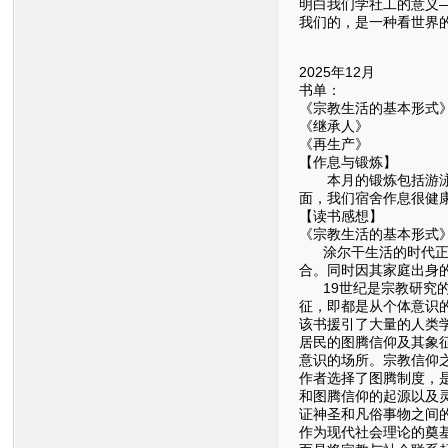
明白我们学社工的意义
我们的，是一种看世界
2025年12月
书单：
《宗教生活的基本形式
《继承人》
《再生产》
【作息与锻炼】
本月的锻炼包括游泳、
面，我们宿舍作息很健
【读书感想】
《宗教生活的基本形式
涂尔干生活的时代正是
合。同时因其家庭出身
19世纪是宗教研究的
征，即都是从个体意识
该书援引了大量的人类
居民的图腾信仰及其象
意识的场所。宗教信仰
作者选择了图腾制度，
和图腾信仰的起源以及
证神圣和凡俗事物之间
作为现代社会理论的奠