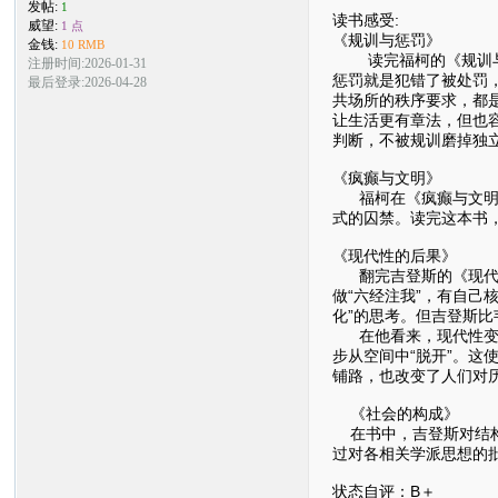
发帖:
1
读书感受:
威望:
1 点
《规训与惩罚》
金钱:
10 RMB
读完福柯的《规训与惩
注册时间:2026-01-31
惩罚就是犯错了被处罚
最后登录:2026-04-28
共场所的秩序要求，都
让生活更有章法，但也
判断，不被规训磨掉独
《疯癫与文明》
福柯在《疯癫与文明》
式的囚禁。读完这本书
《现代性的后果》
翻完吉登斯的《现代性
做“六经注我”，有自己
化”的思考。但吉登斯比
在他看来，现代性变迁
步从空间中“脱开”。这
铺路，也改变了人们对
《社会的构成》
在书中，吉登斯对结构
过对各相关学派思想的
状态自评：B＋