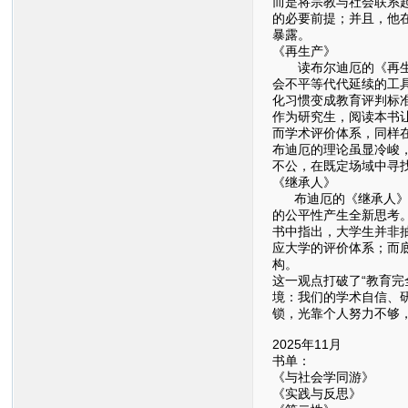
而是将宗教与社会联系
的必要前提；并且，他
暴露。
《再生产》
读布尔迪厄的《再生产
会不平等代代延续的工
化习惯变成教育评判标
作为研究生，阅读本书
而学术评价体系，同样
布迪厄的理论虽显冷峻
不公，在既定场域中寻
《继承人》
布迪厄的《继承人》是
的公平性产生全新思考
书中指出，大学生并非
应大学的评价体系；而
构。
这一观点打破了“教育
境：我们的学术自信、
锁，光靠个人努力不够
2025年11月
书单：
《与社会学同游》
《实践与反思》