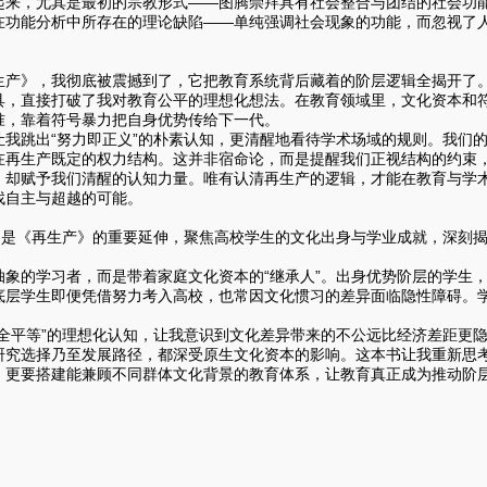
起来，尤其是最初的宗教形式——图腾崇拜具有社会整合与团结的社会功
在功能分析中所存在的理论缺陷——单纯强调社会现象的功能，而忽视了
》，我彻底被震撼到了，它把教育系统背后藏着的阶层逻辑全揭开了。
具，直接打破了我对教育公平的理想化想法。在教育领域里，文化资本和
准，靠着符号暴力把自身优势传给下一代。
让我跳出“努力即正义”的朴素认知，更清醒地看待学术场域的规则。我们
在再生产既定的权力结构。这并非宿命论，而是提醒我们正视结构的约束
，却赋予我们清醒的认知力量。唯有认清再生产的逻辑，才能在教育与学
找自主与超越的可能。
《再生产》的重要延伸，聚焦高校学生的文化出身与学业成就，深刻揭
。
抽象的学习者，而是带着家庭文化资本的“继承人”。出身优势阶层的学生
底层学生即便凭借努力考入高校，也常因文化惯习的差异面临隐性障碍。
完全平等”的理想化认知，让我意识到文化差异带来的不公远比经济差距更
研究选择乃至发展路径，都深受原生文化资本的影响。这本书让我重新思
，更要搭建能兼顾不同群体文化背景的教育体系，让教育真正成为推动阶