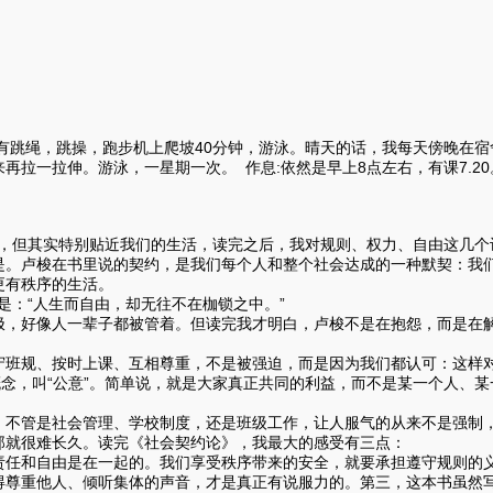
有跳绳，跳操，跑步机上爬坡40分钟，游泳。晴天的话，我每天傍晚在宿
再拉一拉伸。游泳，一星期一次。 作息:依然是早上8点左右，有课7.20
但其实特别贴近我们的生活，读完之后，我对规则、权力、自由这几个词
是。卢梭在书里说的契约，是我们每个人和整个社会达成的一种默契：我
更有秩序的生活。
：“人生而自由，却无往不在枷锁之中。”
极，好像人一辈子都被管着。但读完我才明白，卢梭不是在抱怨，而是在
守班规、按时上课、互相尊重，不是被强迫，而是因为我们都认可：这样对
，叫“公意”。简单说，就是大家真正共同的利益，而不是某一个人、某
：不管是社会管理、学校制度，还是班级工作，让人服气的从来不是强制
那就很难长久。读完《社会契约论》，我最大的感受有三点：
责任和自由是在一起的。我们享受秩序带来的安全，就要承担遵守规则的
得尊重他人、倾听集体的声音，才是真正有说服力的。第三，这本书虽然