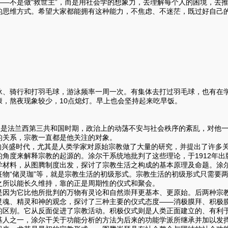
——不是做“救世主”，而是用社会学的想象力，去理解每个人的困境，去
的思维方式。希望大家都能拥有这种能力，不焦虑、不迷茫，既过好自己
》
骑行和打羽毛球，游泳频率一周一次。有集体去打过羽毛球，也有在学
康，熬夜现象较少，10点熄灯。早上也会坚持起来吃早饭。
》
法兰西第三共和国时期，政治上的动荡不安与社会秩序的紊乱，对他一
的关系，宗教一直都是他关注的对象。
兴盛时代，尤其是人类学家对原始宗教做了大量的研究，并提出了许多关
的角度来解释宗教的起源的。涂尔干系统地批判了这些理论，于1912年
学材料，从图腾制度出发，探讨了宗教生活之构成的基本原理及命题。涂
征物“储灵珈”等，就是宗教生活的初级形式。宗教生活的初级形式只需要
之所以能长久维持，靠的正是周期性的仪式和聚会。
是因为它比他所批判的万物有灵论和自然崇拜更基本、更原始。后两种宗
灵魂、精灵和神的观念，探讨了三种主要的仪式态度——消极膜拜、积极
的区别。它从反面促进了宗教活动。积极仪式则是人类正面建立的、有利
基人之一，涂尔干关于功能分析的方法为后来的功能学派所继承并加以发