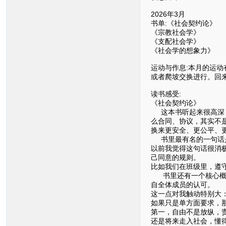
2026年3月
书单:《社会契约论》
《宗教社会学》
《支配社会学》
《社会学的想象力》
运动与作息:本月的运动
或者爬坡交换进行。回来
读书感受:
《社会契约论》
这本书听起来很高深，
么合同、协议，其实不
换来更安全、更公平、
书里最有名的一句话是
以前我觉得这句话很消
己同意的规则。
比如我们在班级里，遵
书里还有一个核心概念
自全体成员的认可。
这一点对我触动特别大
如果只是单方面要求，
第一，自由不是放纵，
还是将来走入社会，懂