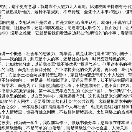
配，这个更有意思，就是靠个人魅力让人追随。比如校园里特别有号召
我们就愿意听他的。这种不靠规则、不靠传统，全凭个人本事和魅力，但
面。
触的是，支配从来不是强迫，而是大家打心底里认可。就像孔子说的“以
级管理、社团做事，还是和朋友相处，硬逼着别人听你的，反而没用，让
学》没那么难懂，它就是帮我们看透身边那些“谁听谁的”的小事，看清
一个概念：社会学的想象力。简单说，就是让我们跳出“我”的小圈子，把
清——我的困境，到底是个人的事，还是社会结构、时代变迁导致的事。
。比如找实习难，以前我会骂“我不够优秀”“我运气差”。但用这本书的
人的问题，而是社会资源分配、产业结构变化的公共议题。再比如，我们
格好”，而是乡土社会向城市转型过程中，家庭结构变迁带来的个人经历，
好的倾向：一种是讲一堆抽象理论，听得云里雾里，却不解决实际问题
了搞学术，而是为了让我们更清醒地活着，不被焦虑困住，也不盲目跟风
书帮大家加深理解。第一本是费孝通先生的《乡土中国》。米尔斯讲“个人
投进水里的波纹，以自己为中心，亲疏远近有别。这其实就是米尔斯说的“
孤独”的个人困扰，还要看到“老龄化社会”的公共议题，这就是把两本书
之众》。米尔斯教我们“清醒地看个人与社会”，勒庞则提醒我们“群体中
在个人情绪里，也要有独立判断，不被群体情绪裹挟。比如网络上的热点
更明白。
的改变。作为研一学生，我以前写作业、做读书会分享，总局限在课本里；
组织班级活动，不是简单的“办活动”，而是班级这个小社会里，人际关系