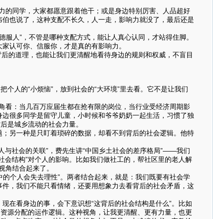
力的同学，大家都愿意跟着他干；或是身边特别厉害、人品超好
韦伯也说了，这种支配不长久，人一走，影响力就没了，最后还是
德服人”，不管是哪种支配方式，能让人真心认同，才站得住脚。
大家认可你、信服你，才是真的有影响力。
背后的道理，也能让我们更清醒地看待身边的规则和权威，不盲目
个人的“小烦恼”，放到社会的“大环境”里去看。它不是让我们
视角看：当几百万应届生都在抢有限的岗位，当行业受经济周期影
身边很多同学是留守儿童，小时候和爷爷奶奶一起生活，习惯了独
背后是城乡流动的社会力量。
；另一种是只盯着琐碎的数据，却看不到背后的社会逻辑。他特
。
与社会的关联”，费先生讲“中国乡土社会的差序格局”——我们
社会结构”对个人的影响。比如我们做社工的，帮社区里的老人解
的视角结合起来了。
的个人会失去理性”。两者结合起来，就是：我们既要有社会学
事件，我们不能只看情绪，还要用想象力去看背后的社会矛盾，这
现在看身边的事，会下意识想“这背后的社会结构是什么”。比如
、资源分配的运作逻辑。这种视角，让我更清醒、更有力量，也更