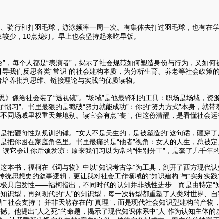
骑行和打羽毛球，游泳频率一周一次。有集体去打过羽毛球，也有在学
象较少，10点熄灯。早上也会坚持起来吃早饭。
”，每个人都是“表演者”，揭示了社会规范如何塑造身份与行为，又如何
引导我们反思各类“常识”的社会建构本质，为分析生育、养老等社会政策
者培养批判思维、链接理论与实践的优质读物。
像给社会装了“透视镜”。“场域”是他最锋利的工具：职场是场域，资源
“惯习”。书里最狠的是戳破“努力就能成功”：你的“努力方式”本身，就
在不同场域里权重天差地别。读它会有点“丧”，但这份清醒，是看懂社会
把砸向性别规训的锤。“女人不是天生的，是被塑造的”这句话，砸穿了所
，是把你困在家庭角色里。书里最痛的是“他者”视角：女人的人生，总被定义
”。读它会让你后颈发凉：原来我们习以为常的“性别分工”，是套了几千
书，福柯在《词与物》中以“知识考古学”为工具，剖开了西方现代认知体系
传统思想史的叙事逻辑，更让我对社会工作领域的“知识建构”与“实务实践
念极具启发性——福柯指出，不同时代的认知并非线性进步，而是由特定“知
”知识型，再到现代的“人”的知识型，每一次转型都重塑了人类对世界、
自助”“社会支持”）并非天然存在的“真理”，而是现代社会知识型建构的产
震撼。他提出“人之死”的命题，揭示了现代知识体系中“人”作为认知主体