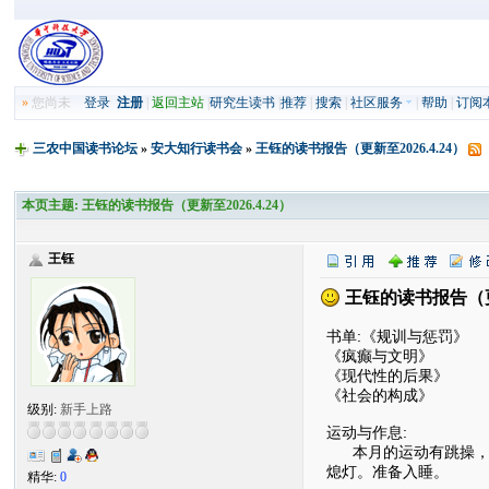
»
您尚未
登录
注册
|
返回主站
|
研究生读书
|
推荐
|
搜索
|
社区服务
|
帮助
|
订阅
三农中国读书论坛
»
安大知行读书会
»
王钰的读书报告（更新至2026.4.24）
本页主题:
王钰的读书报告（更新至2026.4.24）
王钰
王钰的读书报告（更新
书单:《规训与惩罚》
《疯癫与文明》
《现代性的后果》
《社会的构成》
级别:
新手上路
运动与作息:
本月的运动有跳操，游泳
熄灯。准备入睡。
精华:
0