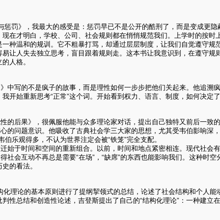
罚》，我最大的感受是：惩罚早已不是公开的酷刑了，而是变成更隐蔽、
，现在才明白，学校、公司、社会规则都在悄悄规范我们。上学时的按时
是一种温和的规训。它不粗暴打骂，却通过层层制度，让我们自觉遵守规范
容易让人失去独立思考，盲目跟着规则走。这本书让我意识到，在遵守规
立的人格。
中写的不是疯子的故事，而是理性如何一步步把他们关起来。他追溯疯癫
，我开始重新思考“正常”这个词。开始看到权力、语言、制度，如何决定
的后果》，很佩服他能与众多理论家对话，提出自己独特又前后一致的
核心的问题意识。他吸收了古典社会学三大家的思想，尤其受韦伯影响深，书
韦伯乐观得多，不认为世界注定会被“铁笼”完全支配。
始于时间和空间的重新组合。以前，时间和地点紧密相连。现代社会有
使得社会互动不再总是需要“在场”，“缺席”的东西也能影响我们。这种时
历史的看法。
化理论的基本原则进行了提纲挈领式的总结，论述了社会结构和个人能
批判性总结和创造性论述，吉登斯提出了自己的“结构化理论”：一种建立