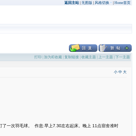
返回主站
|
无图版
|
风格切换
|
Home首页
打印
|
加为IE收藏
|
复制链接
|
收藏主题
|
上一主题
|
下一主题
小
中
大
次羽毛球。 作息:早上7.30左右起床。晚上 11点宿舍准时