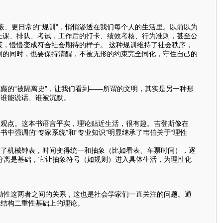
更日常的“规训”，悄悄渗透在我们每个人的生活里。以前以为
上课、排队、考试，工作后的打卡、绩效考核、行为准则，甚至公
，慢慢变成符合社会期待的样子。 这种规训维持了社会秩序，
则的同时，也要保持清醒，不被无形的约束完全同化，守住自己的
的“被隔离史”，让我们看到——所谓的文明，其实是另一种形
了谁能说话、谁被沉默。
观点。这本书语言平实，理论贴近生活，很有趣。吉登斯像在
中强调的“专家系统”和“专业知识”明显继承了韦伯关于“理性
了机械钟表，时间变得统一和抽象（比如看表、车票时间），逐
空分离是基础，它让抽象符号（如规则）进入具体生活，为理性化
动性这两者之间的关系，这也是社会学家们一直关注的问题。通
在结构二重性基础上的理论。