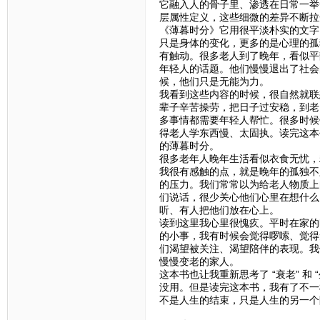
它融入人的骨子里、渗透在日常一举
层属性定义，这些细微的差异不断拉
《薄暮时分》它用很平淡朴实的文字
只是身体的变化，更多的是心理的孤
有触动。很多老人到了晚年，看似平
年轻人的话题。他们慢慢退出了社会
候，他们只是无能为力。
我看到这些内容的时候，很自然就联
辈子辛苦操劳，把日子过安稳，到老
多事情都需要年轻人帮忙。很多时候
得老人学东西慢、太固执。读完这本
的薄暮时分。
很多老年人晚年生活看似衣食无忧，
我很有感触的点，就是晚年的孤独不
的压力。我们常常以为给老人物质上
们说话，很少关心他们心里在想什么
听、有人把他们放在心上。
读到这里我心里很愧疚。平时在家的
的小事，我有时候会觉得啰嗦、觉得
们渴望被关注、渴望陪伴的表现。我
慢慢变老的家人。
这本书也让我重新思考了 “衰老” 
没用。但是读完这本书，我有了不一
不是人生的结束，只是人生的另一个