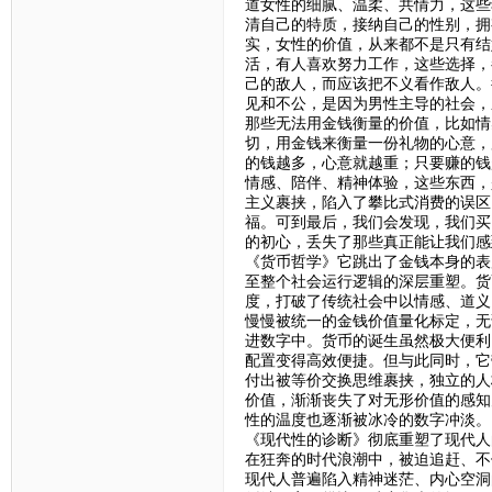
道女性的细腻、温柔、共情力，这些
清自己的特质，接纳自己的性别，拥
实，女性的价值，从来都不是只有结
活，有人喜欢努力工作，这些选择，
己的敌人，而应该把不义看作敌人。
见和不公，是因为男性主导的社会，
那些无法用金钱衡量的价值，比如情
切，用金钱来衡量一份礼物的心意，
的钱越多，心意就越重；只要赚的钱
情感、陪伴、精神体验，这些东西，
主义裹挟，陷入了攀比式消费的误区
福。可到最后，我们会发现，我们买
的初心，丢失了那些真正能让我们感
《货币哲学》它跳出了金钱本身的表
至整个社会运行逻辑的深层重塑。货
度，打破了传统社会中以情感、道义
慢慢被统一的金钱价值量化标定，无
进数字中。货币的诞生虽然极大便利
配置变得高效便捷。但与此同时，它
付出被等价交换思维裹挟，独立的人
价值，渐渐丧失了对无形价值的感知
性的温度也逐渐被冰冷的数字冲淡。
《现代性的诊断》彻底重塑了现代人
在狂奔的时代浪潮中，被迫追赶、不
现代人普遍陷入精神迷茫、内心空洞