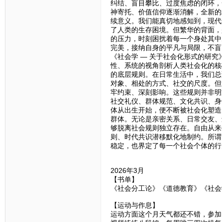
纠结、盲目攀比、过度焦虑的闭环，
神寄托、价值信仰逐渐消解，全新的
续意义。我们能真切地感知到，现代
了人类的生存困境。但繁华的背面，
的压力，时刻困扰着每一个身处其中
完美，接纳自身的平凡与局限，不盲
《社会学 — 关于社会化形式的研
性、系统的视角剖析人类社会化的核
的底层规则。在日常生活中，我们总
对象、相处的方式、社交的尺度。但
牢约束、深刻影响。这些规则并非明
社交礼仪、群体规范、文化共识、身
体从出生开始，便不断被社会化塑造
群体。无论是亲密关系、日常交友、
够脱离社会规则独立存在。自由从来
则、时代共识潜移默化地制约。所谓
稳定，也界定了每一个社会个体的行
2026年3月
【书单】
《社会分工论》《道德教育》《社会
【运动与作息】
运动方面这个月天气都还不错，参加