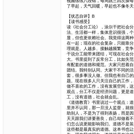
视频练练八段锦，每周跳三四次操每
了早起，天气回暖，早起也不像冬天
【状态自评】B
【读书感受】
读《社会分工论》，涂尔干把社会分
法、生活都一样，集体意识很强，个
显，但也更依赖社会。我觉得这两种
在一起；现在的社会复杂，只能靠分
理就是。人越多、接触越频繁，竞争
干说分工能带来团结，可现在社会分
大。书里提到了反常分工，比如失范
有配套的道德和规范。大家只想着自
团结。我特别认同。大家干不同的活
套，很多事没人做。但我也有自己的
题。现在很多人只关注自己的工作，
做不喜欢的工作，没有发展空间，这
观点，分工不仅是经济问题，更是道
工，没有道德，社会就会乱。
《道德教育》书里说过一个观点：道德
里并不认同，那一旦没人监督，就很
助别人，不是为了得到表扬，而是因
天天跟我们讲要善良，自己却做着不
们怎么说更能影响我们。道德不是装
这些都是最真实的道德。这本书也让