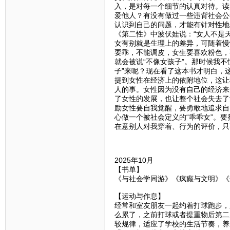
入，是对每一个细节的认真对待。读
爱他人？有没有做过一些违背社会公
认识到自己的问题，才能有针对性地
《第二性》中波伏娃说：“女人不是
女有别就是生理上的差异，可随着慢
要乖，不能调皮，女生要喜欢粉色，
就会被说“不像女孩子”。那时候我
子”来呢？现在看了这本书才明白，
提到女性在经济上的依附地位，这让
人的事。女性因为没有自己的经济来
了女性的发展，也让整个社会失去了
励女性要自我觉醒，要勇敢地追求自
心做一个被社会定义的“乖乖女”。
在意别人对我穿着、行为的评价，只
2025年10月
【书单】
《与社会学同游》《疯癫与文明》《
【运动与作息】
经常和室友朋友一起约着打球跑步，
么累了，之前打球或者提重物后第二
较规律，适应了学校的生活节奏，养