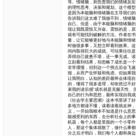
等。情绪脑，则负责我们的情绪反应
的理性思考、决策和规划。这个模型
是因为本能脑和情绪脑在主导我们的
告诉我们这太难了我做不到，情绪脑
自己。但是，由于本能脑和情绪脑的
现让我既震惊又兴奋。震惊的是，原
就有可能找到破解的方法。作者在书
量，让它能够更好地与本能脑和情绪
时做很多事，又想立即看到效果。这
间内取得巨大的成就。可结果往往是
弄得自己疲惫不堪，还一事无成。读
立刻看到结果，却忽略了成长是一个
非常缓慢，但到达一个拐点后会飞速
报，从而产生怀疑和焦虑。但如果我
让我明白，认知的差距最终会体现在
的，懂得了很多道理，却依然过不好
束我的读后感“成长就是克服天性、
自己的行为和思想，最终实现自我成
《社会学主要思潮》这本书里讲了好
多地方都读不懂，读着读着就走神，
义，一开始我根本不知道是什么意思
能感受到的东西，去分析社会上的事
机器，每个人都是里面的一个小零件
人，那这个集体就散了，做什么事都
分之后才明白，我们每个人都和身边