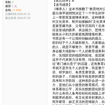
【状态自评】B
发帖:
1
【读书感受】
威望:
1 点
《继承人》这本书推翻了“教育绝对
金钱:
10 RMB
庭出身早就悄悄决定了一个学生的学
注册时间:2026-01-31
上一辈那里直接继承来的。这种继承
最后登录:2026-07-28
叫文化资本。刚开始接触到“文化资
是家里藏书多、父母学历高吗？后来
目染形成的眼界、表达能力、思维方
能靠从小到大的家庭氛围慢慢积累。
书里还有一个让我特别触动的观点，
部归结于个人天赋和努力。大家都会
的人，就是不够努力、资质平庸。所
身会极大地影响一个人的教育成果和
作，实现阶层的稳固和延续。底层家
这并不代表努力没有用。结合现在的
论“寒门难出贵子”的话题，还有教
早就不是学生个人的竞争，而是整个
语、研学旅行、各类竞赛资源。家长
村的孩子，只能依靠学校老师的课堂
高考和大学阶段，这种差距会进一步
力，是他们从小接受的教育模式、培
体系看似公平，其实在默默固化阶层
为什么有些人备考轻轻松松就能上岸
和眼界的差距。有文化资本积累的人
死学硬背，缺乏灵活的思维能力，自