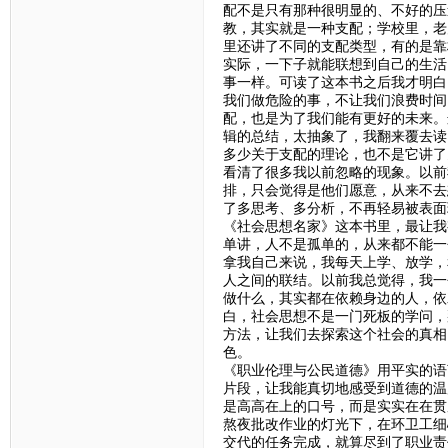
配不是只有那种很明显的、不好的压
教，其实就是一种支配；学校里，老
里还讲了不同的支配类型，有的是靠
实际，一下子就能联想到自己的生活
事一样。可读了这本书之后我才明白
我们做危险的事，不让我们浪费时间
配，也是为了我们能有更好的未来。
辑的总结，太抽象了，我翻来覆去读
多少关于支配的理论，也不是它讲了
看清了很多我以前忽略的现象。以前
排，只会觉得是他们愿意，从来不去
了多思考、多分析，不再轻易被表面
《社会思想名家》这本书里，最让我
单讲，人不是孤单的，从来都不能一
拿我自己来说，我每天上学、放学，
人之间的联结。以前我总觉得，我一
做什么，其实都在依赖身边的人，依
白，社会思想不是一门死板的学问，
方法，让我们去探索这个社会的真相
色。
《职业伦理与公民道德》用平实的语
片段，让我能真切地感受到道德的温
是高高在上的口号，而是实实在在贯
熬夜批改作业的灯光下，在环卫工细
交代的任务完成，就算尽到了职业责