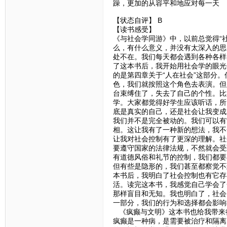
躁，更加的从容平和地应对每一天
【状态自评】 B
【读书感受】
《与社会学同游》中，以前总觉得“
么，有什么意义，并没有太深入的思
处不在。我们每天都会遇到各种各样
了这本书后，我开始用社会学的眼光
的是第四章关于“人在社会”这部分
色，我们就按照这个角色去表演。但
台束缚住了，失去了自己的个性。比
学。大家都觉得好学生应该听话，所
底是真实的自己，还是社会让我变成
我们并不是完全被动的。我们可以有
相。这让我有了一种新的想法，我不
让我对社会控制有了更深的理解。社
要遵守国家的法律法规，不然就会受
有道德风俗和礼节的控制，我们都要
但有些是隐形的，我们甚至都察觉不
本书后，我明白了社会控制也有它存
活。读完这本书，我感觉自己学会了
那样盲目和无知。我也明白了，社会
一部分，我们的行为和选择都会影响
《疯癫与文明》这本书也给我带来
疯癫是一种病，是需要被治疗和隔离