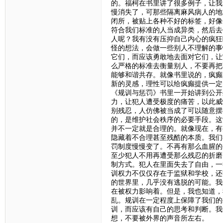
的。福柯在书里讲了很多例子，让我
慢消失了，可那些隔离麻风病人的地
闭所，被贴上各种不好的标签，好像
符合我们标准的人当成异类，然后去
人呢？我有没有压抑自己内心的疯狂
怪的想法，会做一些别人不理解的事
它们，而应该勇敢地去面对它们，让
么严格的标准去衡量别人，不要再把
能够和谐共存。就像书里说的，疯癫
新的灵感，理性可以给疯癫提供一定
《规训与惩罚》书里一开始讲到公开
力，让犯人遭受极度的痛苦，以此威
别残忍，人仿佛被当成了可以随意摆
的，是维护社会秩序的必要手段。这
并不一定就是合理的。就像现在，有
隐藏着不合理甚至残酷的本质。我们
罚制度慢慢变了。不再有那么血腥的
至少犯人不用再遭受那么残忍的折磨
制方式。犯人在里面失去了自由，一
训权力不仅仅存在于监狱和学校，还
的世界里，几乎没有逃脱的可能。我
在被权力影响着。但是，我也知道，
乱。规训在一定程度上保障了我们的
训，而应该有自己的思考和判断。我
想，不要被外界的声音所左右。