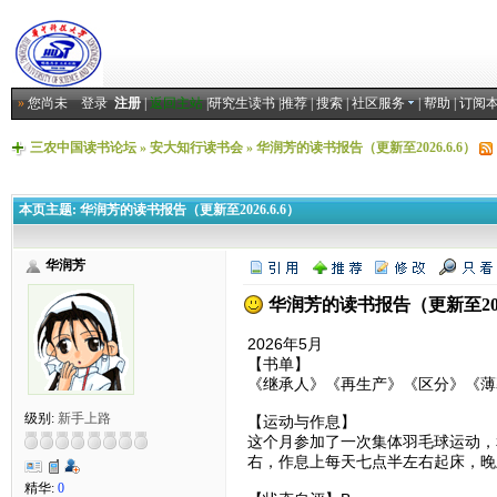
»
您尚未
登录
注册
|
返回主站
|
研究生读书
|
推荐
|
搜索
|
社区服务
|
帮助
|
订阅
三农中国读书论坛
»
安大知行读书会
»
华润芳的读书报告（更新至2026.6.6）
本页主题:
华润芳的读书报告（更新至2026.6.6）
华润芳
华润芳的读书报告（更新至2026
2026年5月
【书单】
《继承人》《再生产》《区分》《薄
级别:
新手上路
【运动与作息】
这个月参加了一次集体羽毛球运动，
右，作息上每天七点半左右起床，晚
精华:
0