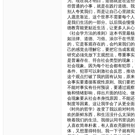
为。现在我才明白，道德就是在这些
些普通的小事，就是在践行道德。我
别人夸奖我们，而是让自己心里踏实
人愿意靠近。这个世界不需要每个人
是我们生活的一部分。以后我会慢慢
德教育能更贴近生活，让更多人从心
《社会学方法的准则》这本书里最核
如法律、道德、习俗。涂尔干在书里
的，它是客观存在的，会约束我们的
己的感觉去理解它，要把它当成客观
研究必须先放下主观想法，尊重事实
是普遍存在、符合社会类型的现象；
社会现象。因为每个社会都有犯罪，
条件。犯罪可以刺激社会反思，推动
这个观点打破了我的固有认知，原来
会事实要遵循客观性原则。我们要把
不能对事实有任何预设，要通过观察
验和情绪影响，得出片面的结论。做
会现象要从社会本身找原因，不能还
制度等因素。这让我学会了从更全面
《时尚的哲学》改变了我以前对时尚
欢的新鲜东西，和生活没什么太深的
映着我们的生活。我很认同书里说的
人喜欢简单朴素，有人喜欢亮眼特别
体，又想显得特别。我一下子就有同