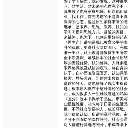
除了学习层面，我还发现，这种继承
习、对生活、对未来的态度完全不一
算失败了也有家庭兜底。所以他们敢
业、找工作，首先考虑的不是喜不喜
畏脚的心态，也是原生家庭带来的隐
继承，是眼界、思维、教养、认知的
学习习惯和思维方式。普通的家庭，
来铺路，也为下一代创造更好的起点
《再生产》讲的是现代教育公平的表
升的载体，更是社会阶层固化、完成
唯一出路，认为教育能够抹平出身差
会不断复刻、延续原本的社会阶层结
厚的资源优势、认知格局、人脉渠道
眼界格局以及试错的底气，将自身的
孩子，自小面临资源匮乏、认知局限
摸索、埋头苦读。即便付出数倍于他
垒难如登天。这也解释了现实中很多
越，根本原因就在于这种隐秘的社会
距，成为很多人一生难以逾越的鸿沟
《区分》这本书揭示了品位、审美与
些显性维度，却忽略了日常的生活品
据。不同社会阶层的人，成长环境、
味与价值认知。所谓的高雅品位、审
区分不同圈层的隐性符号。社会会通
对人群进行筛选与划分，形成肉眼不