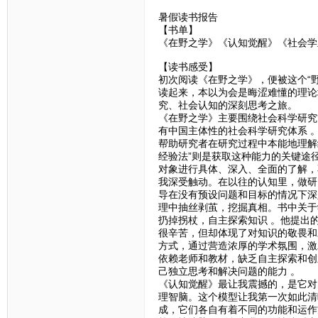
暑假读书报告
【书单】
《在野之学》《认知觉醒》《社会学
【读书感受】
初次阅读《在野之学》，便被这个“
读起来，本以为会是晦涩难懂的理论
究、社会认知的深刻思考之旅。
《在野之学》主要围绕社会科学研究
有中国主体性的社会科学研究体系 
帮助研究者在研究过程中本能地理解
经验法”则是获取这种能力的关键途
对象进行具体、深入、全面的了解，
我深受触动。在以往的认知里，做研
导在没有预设问题和目标的情况下深
理中抽丝剥茧，挖掘真相。书中关于
扔掉拐杖，自主探索知识 。他提出的
很辛苦，但却体现了对知识的敬畏和
方式，通过营造浓厚的学术氛围，激
依赖老师和教材，缺乏自主探索和创
己独立思考和解决问题的能力 。
《认知觉醒》最让我震撼的，是它对
理智脑。这个模型让我第一次如此清
成，它们各自有着不同的功能和运作