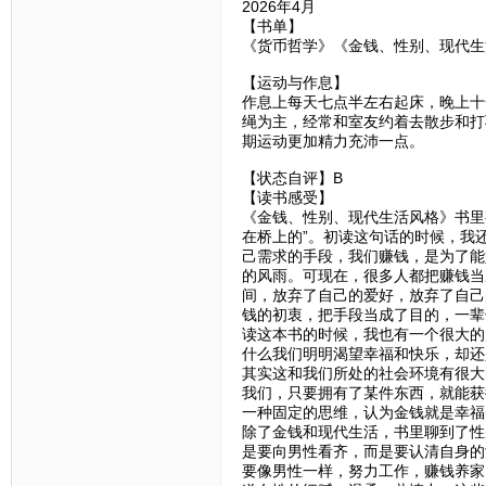
2026年4月
【书单】
《货币哲学》《金钱、性别、现代生
【运动与作息】
作息上每天七点半左右起床，晚上十
绳为主，经常和室友约着去散步和打
期运动更加精力充沛一点。
【状态自评】B
【读书感受】
《金钱、性别、现代生活风格》书里
在桥上的”。初读这句话的时候，我
己需求的手段，我们赚钱，是为了能
的风雨。可现在，很多人都把赚钱当
间，放弃了自己的爱好，放弃了自己
钱的初衷，把手段当成了目的，一辈
读这本书的时候，我也有一个很大的
什么我们明明渴望幸福和快乐，却还
其实这和我们所处的社会环境有很大
我们，只要拥有了某件东西，就能获
一种固定的思维，认为金钱就是幸福
除了金钱和现代生活，书里聊到了性
是要向男性看齐，而是要认清自身的
要像男性一样，努力工作，赚钱养家