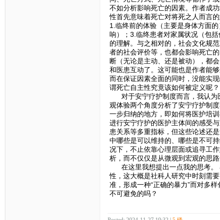
不如分析影响死亡的因素。作者成功
性首先意味着死亡对将死之人而言的
1.临终前的体验（主要是身体方面
响）；3.临终患者对家属状况（包
的理解。与之相对的，社会文化规范
者的社会评价等，也都会影响死亡的
断（无论是主动、还是被动），都会
和医患互动了。这可能也是作者能够
而在保证因素全面的同时，没能实现
谓死亡自主性究竟该如何被定义呢？
对于安宁疗护制度而言，我认为医
观体验两个角度分析了安宁疗护制度
一步归纳的地方，即如何将医护培训
进行安宁疗护的医护主体间的感受与
患关系等多重指标，但这些论述还是
中哪些是可以维持的、哪些是不可持
况下，不止依靠心理层面或追寻工作
析，而不仅仅是从微观到宏观的思路
在这里我想提出一点我的思考。 
性，这大概是社科人研究中时刻需要
准，形成一种“正确的暴力”而对多
不可避免的吗？