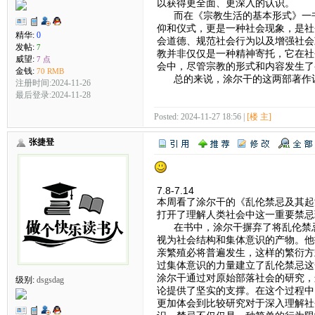
以获得更全面、更深入的认识。
而在《宗教生活的基本形式》一书
仰和仪式，更是一种社会现象，是社
精华:
0
会道德、规范社会行为以及增强社会
发帖:
7
教并非仅仅是一种精神寄托，它在社
威望:
7 点
会中，尽管宗教的形式和内容发生了
金钱:
70 RMB
总的来说，涂尔干的这两部著作让
注册时间:2024-11-26
最后登录:2024-11-28
Posted: 2024-11-27 18:56 |
[楼 主]
张捷登
7.8-7.14
本周看了涂尔干的《乱伦禁忌及其起
打开了理解人类社会中这一重要禁忌
在书中，涂尔干摒弃了将乱伦禁忌
视为社会结构和集体意识的产物。他
亲繁殖必将普遍发生，这样的繁衍方
过集体意识的力量建立了乱伦禁忌这
涂尔干通过对原始部落社会的研究，
级别:
dsgsdag
论提供了坚实的支撑。在这个过程中
更加体会到比较研究对于深入理解社