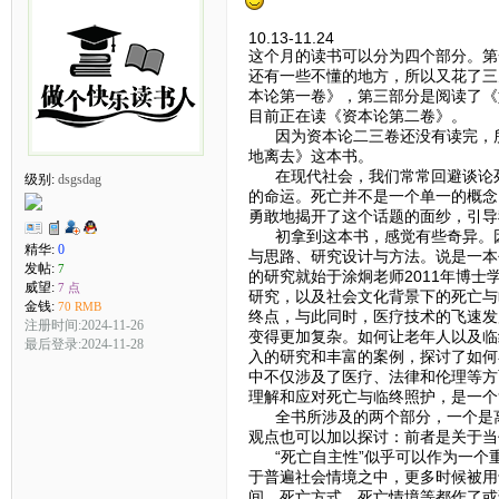
10.13-11.24
这个月的读书可以分为四个部分。第
还有一些不懂的地方，所以又花了三
本论第一卷》，第三部分是阅读了《
目前正在读《资本论第二卷》。
因为资本论二三卷还没有读完，所
地离去》这本书。
在现代社会，我们常常回避谈论死
级别:
dsgsdag
的命运。死亡并不是一个单一的概念
勇敢地揭开了这个话题的面纱，引导
初拿到这本书，感觉有些奇异。因
精华:
0
与思路、研究设计与方法。说是一本
发帖:
7
的研究就始于涂炯老师2011年博
威望:
7 点
研究，以及社会文化背景下的死亡与
金钱:
70 RMB
终点，与此同时，医疗技术的飞速发
注册时间:2024-11-26
变得更加复杂。如何让老年人以及临
最后登录:2024-11-28
入的研究和丰富的案例，探讨了如何
中不仅涉及了医疗、法律和伦理等方
理解和应对死亡与临终照护，是一个
全书所涉及的两个部分，一个是离
观点也可以加以探讨：前者是关于当
“死亡自主性”似乎可以作为一个重
于普遍社会情境之中，更多时候被用
间、死亡方式、死亡情境等都作了或