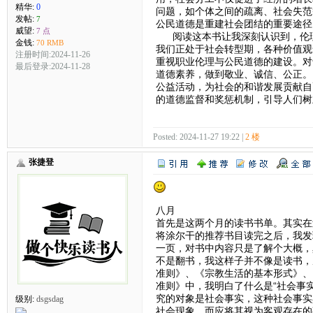
精华:
0
问题，如个体之间的疏离、社会失范
发帖:
7
公民道德是重建社会团结的重要途径
威望:
7 点
阅读这本书让我深刻认识到，伦理
金钱:
70 RMB
我们正处于社会转型期，各种价值观
注册时间:2024-11-26
重视职业伦理与公民道德的建设。对
最后登录:2024-11-28
道德素养，做到敬业、诚信、公正。
公益活动，为社会的和谐发展贡献自
的道德监督和奖惩机制，引导人们树
Posted: 2024-11-27 19:22 |
2 楼
张捷登
八月
首先是这两个月的读书书单。其实在
将涂尔干的推荐书目读完之后，我发
一页，对书中内容只是了解个大概，
不是翻书，我这样子并不像是读书，
准则》、《宗教生活的基本形式》、
准则》中，我明白了什么是“社会事实
究的对象是社会事实，这种社会事实
级别:
dsgsdag
社会现象，而应将其视为客观存在的