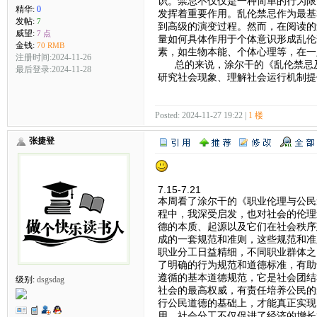
识。禁忌不仅仅是一种简单的行为限
精华:
0
发挥着重要作用。乱伦禁忌作为最基
发帖:
7
到高级的演变过程。然而，在阅读的
威望:
7 点
量如何具体作用于个体意识形成乱伦
金钱:
70 RMB
素，如生物本能、个体心理等，在一
注册时间:2024-11-26
总的来说，涂尔干的《乱伦禁忌及
最后登录:2024-11-28
研究社会现象、理解社会运行机制提
Posted: 2024-11-27 19:22 |
1 楼
张捷登
7.15-7.21
本周看了涂尔干的《职业伦理与公民
程中，我深受启发，也对社会的伦理
德的本质、起源以及它们在社会秩序
成的一套规范和准则，这些规范和准
职业分工日益精细，不同职业群体之
了明确的行为规范和道德标准，有助
遵循的基本道德规范，它是社会团结
级别:
dsgsdag
社会的最高权威，有责任培养公民的
行公民道德的基础上，才能真正实现
用，社会分工不仅促进了经济的增长