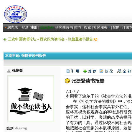
»
您尚未
登录
注册
|
返回主站
|
研究生读书
|
推荐
|
搜索
|
社区服务
|
帮助
|
订阅
三农中国读书论坛
»
西农四为读书会
»
张捷登读书报告
本页主题:
张捷登读书报告
张捷登
张捷登读书报告
7.1-7.7
本周看了涂尔干的《社会学方法的准
在《社会学方法的准则》中，涂尔
会事实，这种社会事实具有外在性、
应将其视为客观存在的事物进行研究
的干扰，以科学、客观的态度去探寻
了有力的工具。通过比较不同社会现
地把握社会现象的本质和原因。这使
级别:
dsgsdag