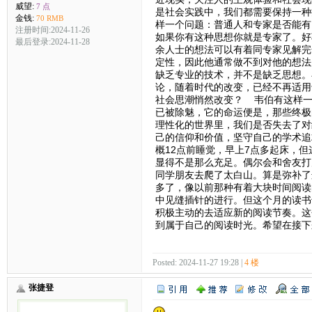
威望:
7 点
是社会实践中，我们都需要保持一种
金钱:
70 RMB
样一个问题：普通人和专家是否能有
注册时间:2024-11-26
如果你有这种思想你就是专家了。好
最后登录:2024-11-28
余人士的想法可以有着同专家见解完
定性，因此他通常做不到对他的想法
缺乏专业的技术，并不是缺乏思想。
论，随着时代的改变，已经不再适用
社会思潮悄然改变？ 韦伯有这样一
已被除魅，它的命运便是，那些终极
理性化的世界里，我们是否失去了对
己的信仰和价值，坚守自己的学术追
概12点前睡觉，早上7点多起床，
显得不是那么充足。偶尔会和舍友打
同学朋友去爬了太白山。算是弥补了
多了，像以前那种有着大块时间阅读
中见缝插针的进行。但这个月的读书
积极主动的去适应新的阅读节奏。这
到属于自己的阅读时光。希望在接下
Posted: 2024-11-27 19:28 |
4 楼
张捷登