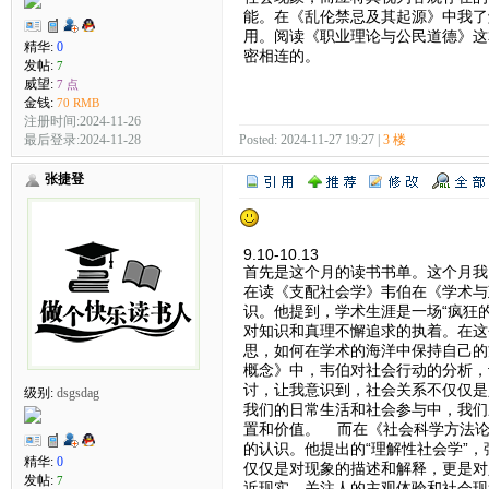
能。在《乱伦禁忌及其起源》中我了
用。阅读《职业理论与公民道德》这
精华:
0
密相连的。
发帖:
7
威望:
7 点
金钱:
70 RMB
注册时间:2024-11-26
最后登录:2024-11-28
Posted: 2024-11-27 19:27 |
3 楼
张捷登
9.10-10.13
首先是这个月的读书书单。这个月我
在读《支配社会学》韦伯在《学术与
识。他提到，学术生涯是一场“疯狂
对知识和真理不懈追求的执着。在这
思，如何在学术的海洋中保持自己的
概念》中，韦伯对社会行动的分析，
讨，让我意识到，社会关系不仅仅是
级别:
dsgsdag
我们的日常生活和社会参与中，我们
置和价值。 而在《社会科学方法论
的认识。他提出的“理解性社会学”
精华:
0
仅仅是对现象的描述和解释，更是对
发帖:
7
近现实，关注人的主观体验和社会现