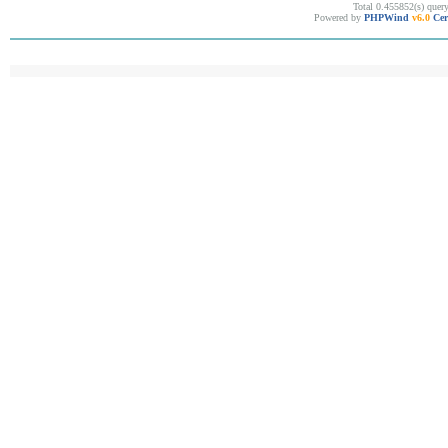
Total 0.455852(s) quer
Powered by
PHPWind
v6.0
Cer