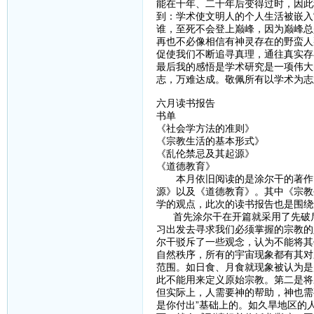
能在十年、二十年后变得过时，因此
到：学术使文明人的个人生活被嵌入
谁，至死不会登上巅峰，因为巅峰总
再也不必像相信有神灵存在的野蛮人
促使我们不断追寻真理，通往真实存
最后我的感悟是学术研究是一项伟大
志，万难达成。敬佩所有以学术为志
六月读书报告
书单
《社会学方法的准则》
《宗教生活的基本形式》
《乱伦禁忌及其起源》
《道德教育》
本月依旧阅读的是涂尔干的著作，
源》以及《道德教育》。其中《宗教
学的观点，此次的读书报告也是围绕
首先涂尔干在开篇就采用了先破后
习出发去寻求我们必须掌握的宗教的
尔干驳斥了一些观念，认为不能将其
自然秩序，所有的宇宙现象都有其对
范围。如日食、月食就现象被认为是
此不能用来定义原始宗教。第二是将
但实际上，人需要神的帮助，神也需
是你付出”基础上的。如久旱地区的