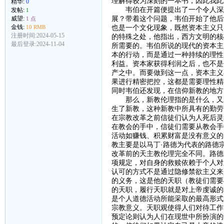
理解得较为深刻的一本书，因此我此
精华:
0
韦伯在开篇便提出了一个令人深思
发帖:
1
展？带着这个问题，韦伯开始了他后
威望:
1 点
也是一个文化现象，既然资本主义只
金钱:
10 RMB
注册时间:2024-05-15
的特殊之处，他指出，西方文明的核
最后登录:2024-11-04
所需要的。韦伯所说的现代的资本主
本的行动，而是通过一种持续的理性
利益。资本家获得利润之后，也不是
产之中。而要做到这一点，资本主义
果进行精密把控，这都是需要理性精
同时韦伯还发现，在信仰新教的地方
那么，新教伦理指的是什么，又发
生了新教，这种新教中所具有的勤劳
在宗教改革之前信徒们认为人死后灵
在教会的手中，信徒们需要从教会手
活动如赚钱、积累财富是没有意义的
教主要是以马丁·路德为代表的路德
改革前的天主教伦理完全不同。路德
项规定，对自身的救赎依赖于个人对
认可的方式不是通过隐修禁欲主义来
的义务，这是他的天职（教徒们需要
的天职，履行天职就是对上帝虔诚的
是个人道德活动所能采取的最高形式
宗教意义。天职观使得人们对待工作
预定论则认为人们在现世中所扮演的