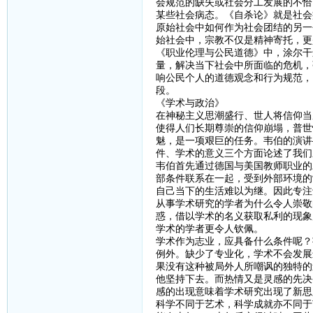
会规范的缺失或社会分工发展的不恰
某些社会病态。《自杀论》就是社会
原始社会中如何作为社会团结的另一
始社会中，宗教不仅是精神寄托，更
《职业伦理与公民道德》中，涂尔干
量，解决当下社会中所面临的危机，
响公民个人的道德观念和行为规范，
段。
《学术与政治》
在神秘主义思潮盛行、世人将信仰当
使得人们长期尊崇的信仰崩塌，普世
魅，是一项艰巨的任务。韦伯的演讲
件、学术的意义三个方面论述了我们
韦伯首先通过德国与美国教师职业的
部条件联系在一起，受到外部环境的
自己当下的生活难以为继。因此专注
从事学术研究的学者为什么令人崇敬
惑，借以学术的名义获取私利的现象
学术的学者更令人钦佩。
学术作为志业，应具备什么条件呢？
例外。缺少了专业化，学术不会发展
果没有这种被局外人所嘲讽的独特的
他坚持下去。而热情又是灵感的先决
感的出现意味着学术研究出现了新思
科学不同于艺术，科学成就亦不同于