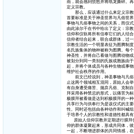
雨，就会感到愤怒并将纸龙撕碎。再
定义宗教。
那么，应该通过什么来定义宗教呢
首要标准是关于神圣世界与凡俗世界
事物与凡俗事物之间的关系，而仪式
由此涂尔干在书中给出了定义：宗教
信仰和仪轨将所有信奉它们的人结合
信仰者结合起来，联合成群体，过一
宗教生活的一个明显表征为图腾制度
名氏族集体的物种被称为图腾。每个
神圣性，并将自己看做与图腾动物或
被划分到同一类别的氏族或胞族由于
起，并将个体成员与各种生物或事物
维护社会秩序的作用。
前文已经说到，神圣事物与凡俗事
止这两个领域相互混同，原始人会举
有自身遭受痛苦、抛弃凡俗、克制自
拜采用各种禁忌的形式，以痛苦为标
极膜拜被看做是达到积极膜拜的一种
共享行为与供奉行为是该仪式的主要
性。同时还包括由各种动作和叫喊组
于培养个人的宗教性和道德性都具有
原始人信仰宗教并定期进行膜拜仪
仰的群体凝聚起来，形成共同体，彼
一起，不断增进群体的共同情感，在