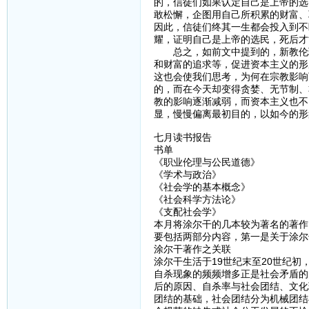
的，信徒们如果认定自己是上帝的选
敢松懈，企图用自己所积累的财富、
因此，信徒们终其一生都会投入到不
耀，证明自己是上帝的选民，死后才
总之，如前文中提到的，新教伦理
和财富的追求等，促进资本主义的形
这也会使我们思考，为何在宗教影响
的，而在今天却变得贪婪、无节制、
教的影响逐渐减弱，而资本主义也不
显，慢慢偏离最初目的，以如今的形
七月读书报告
书单
《职业伦理与公民道德》
《学术与政治》
《社会学的基本概念》
《社会科学方法论》
《支配社会学》
本月将涂尔干的几本较为著名的著作
要包括两部分内容，第一是关于涂尔
涂尔干著作之关联
涂尔干生活于19世纪末至20世纪
自杀现象的频频增多正是社会矛盾的
后的原因、自杀率与社会团结、文化
团结的基础，社会团结分为机械团结