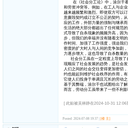
在《社会分工论》中，涂尔干着重
和劳资冲突等。例如，在工人与企业
越来越频繁和激烈。即使双方可以订
意撕毁契约或订立不公正的契约，从
应的工作，外部力量的强制与继承而
生活的绝大部分都超出了任何规范的
式导致了自杀现象的频频升高，因为
步，但我们的幸福并没有随着文明的
作时间、加强了工作强度，强迫我们
密度的扩大时人与人间的竞争加剧，
力逐步增大，这也导致了自杀数量的
社会分工虽在一定程度上导致了自
现顺应了社会发展的趋势，是社会发
人们之间的社会交往变得更加密切，
约也能起到维护社会秩序的作用，有
它使人们投身于单调且冗长的劳动之
基于其弊端，涂尔干也试图给出了解
而言，劳动分工虽带来了一些不利影
[ 此贴被吴林静在2024-10-31 12:0
Posted: 2024-07-08 19:37 |
[楼 主]