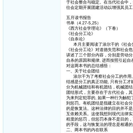
于社会整合与稳定。在当代社会中，
往会定期开展团建活动以增强其员工
五月读书报告
书单（4.27-5,25）
《西方社会学理论》（下卷）
《社会分工论》
《自杀论》
本月主要阅读了涂尔干的《社会分
《社会分工论》对道德失范和社会危
讲述了三个部分内容，分别是劳动分
自杀的原因和规律, 进而按照引起自
对这两本书的总结感悟：
一、关于社会团结
涂尔干为了考察社会分工的作用, 
结感是分工的真正功能, 只有分工才
分为机械团结和有机团结，机械团结
团结形式，主要存在于古代社会，其
为来判定犯罪的, 如果一种行为触犯
到惩罚。有机团结是指建立在社会分
的是恢复法。这种法律的目的并不是惩
互依赖关系。这使我想到现代法律实
程度的惩罚，但惩罚本身不是目的，
的手段，这与恢复法的理念是相通的
二、两本书的内在联系