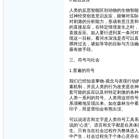
人类的反思智能区别动物的生物智能
过神经突创造意识反应，能够对实际
对刺激的分析能力，形成有意注意和
的直接反应，在特定情境发生之时，
直接反应。如人要行进到某一条河对
现这一目标。看河水深浅是否可以直
撑跨过去，诸如等等的目标与方法确
最有效手段。
三、符号与社会
1.普遍的符号
我们已经知道事物-观念与表现行动
素机制，并且人类的行为改变是在神
套可能的反应以及对特定刺激的各种
人类一系列的符号。人类用这些符号
系清晰地呈现出来。如在森林当中看
印子，而是害怕会有熊出没。
可以说语言和文字是人类符号工具系
说的“心灵”。语言和文字都是在具
生。只有当在社会过程作为整体进入
中产生，社会过程先于个体心灵存在