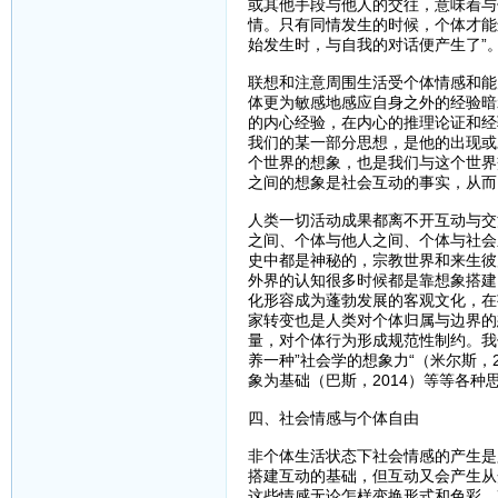
或其他手段与他人的交往，意味着与
情。只有同情发生的时候，个体才能
始发生时，与自我的对话便产生了”
联想和注意周围生活受个体情感和能
体更为敏感地感应自身之外的经验暗
的内心经验，在内心的推理论证和经
我们的某一部分思想，是他的出现或
个世界的想象，也是我们与这个世界
之间的想象是社会互动的事实，从而
人类一切活动成果都离不开互动与交
之间、个体与他人之间、个体与社会
史中都是神秘的，宗教世界和来生彼
外界的认知很多时候都是靠想象搭建
化形容成为蓬勃发展的客观文化，在
家转变也是人类对个体归属与边界的
量，对个体行为形成规范性制约。我们
养一种”社会学的想象力“（米尔斯，
象为基础（巴斯，2014）等等各
四、社会情感与个体自由
非个体生活状态下社会情感的产生是
搭建互动的基础，但互动又会产生从
这些情感无论怎样变换形式和色彩，