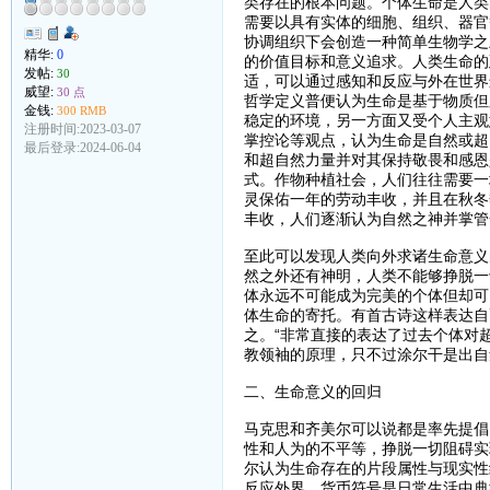
类存在的根本问题。个体生命是人类
需要以具有实体的细胞、组织、器官
协调组织下会创造一种简单生物学之
精华:
0
的价值目标和意义追求。人类生命的
发帖:
30
适，可以通过感知和反应与外在世界
威望:
30 点
哲学定义普便认为生命是基于物质但
金钱:
300 RMB
稳定的环境，另一方面又受个人主观
注册时间:2023-03-07
掌控论等观点，认为生命是自然或超
最后登录:2024-06-04
和超自然力量并对其保持敬畏和感恩
式。作物种植社会，人们往往需要一
灵保佑一年的劳动丰收，并且在秋冬
丰收，人们逐渐认为自然之神并掌管
至此可以发现人类向外求诸生命意义
然之外还有神明，人类不能够挣脱一
体永远不可能成为完美的个体但却可
体生命的寄托。有首古诗这样表达自
之。“非常直接的表达了过去个体对
教领袖的原理，只不过涂尔干是出自
二、生命意义的回归
马克思和齐美尔可以说都是率先提倡
性和人为的不平等，挣脱一切阻碍实
尔认为生命存在的片段属性与现实性
反应外界。货币符号是日常生活中典