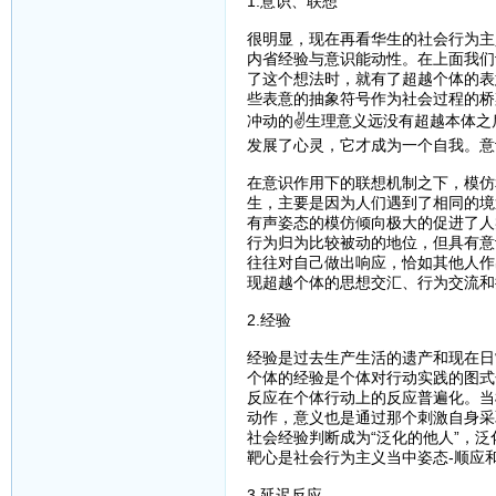
1.意识、联想
很明显，现在再看华生的社会行为主
内省经验与意识能动性。在上面我们
了这个想法时，就有了超越个体的表
些表意的抽象符号作为社会过程的桥
冲动的✌生理意义远没有超越本体之
发展了心灵，它才成为一个自我。意
在意识作用下的联想机制之下，模仿
生，主要是因为人们遇到了相同的境
有声姿态的模仿倾向极大的促进了人
行为归为比较被动的地位，但具有意
往往对自己做出响应，恰如其他人作
现超越个体的思想交汇、行为交流和
2.经验
经验是过去生产生活的遗产和现在日
个体的经验是个体对行动实践的图式
反应在个体行动上的反应普遍化。当
动作，意义也是通过那个刺激自身采
社会经验判断成为“泛化的他人”，
靶心是社会行为主义当中姿态-顺应
3.延迟反应