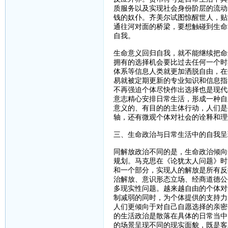
质服务以及实现社会身份阶层的流动
钱的奴仆。齐美尔试图惊醒世人，贴
通往河对面的桥梁，要想触碰到生命
自我。
生命意义回归自我，就不能继续把命
拥有的选择机会要比过去任何一个时
体系等信息人类就更加洒脱自由，在
易就被定期更新的专业知识和信息指
不再强迫个体尽快作出选择也是现代
意志精心安排日常生活，形成一种自
意义的、有目的的主体行动，人们是
轴，还有微观个体对社会的诠释和理
三、生命政治与日常生活中的自我呈
同解放政治不同的是，生命政治倾向
规划。马克思在《论犹太人问题》时
和一个部分，实现人的解放是所有反
治解放、意识形态立场、经商道德公
多现实性问题。越来越自由的个体对
制减弱的同时，为个体提供的支持力
人们更倾向于对自己自愿选择的亲密
的生活政治是散落在具体的日常当中
的场景呈现不同的现实面貌，既是客