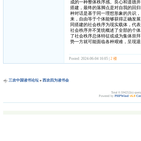
成的一种整体秩序感。良心和道德并
搭建，最终的落脚点是对自我的回归
种对话是基于同一理想形象的共识，
来，自由等于个体能够获得正确发展
同搭建的社会秩序为现实载体，代表
社会秩序并不笼统概述了全部的个体
了社会秩序总体特征或成为集体崇拜
势一方就可能面临各种艰难，呈现退
Posted: 2024-06-04 16:05 |
2 楼
三农中国读书论坛
»
西农四为读书会
Total 0.594252(s) quer
Powered by
PHPWind
v6.0
Cer