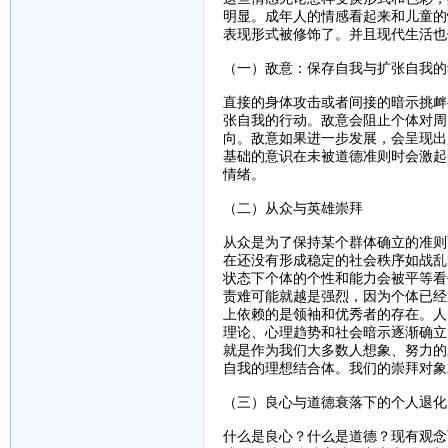
明显。成年人的情感看起来和儿童的
表现形式被修饰了。并且现代生活也
（一）敌意：保存自我与扩张自我的
直接的身体攻击或者间接的暗示挑衅
张自我的行动。敌意会阻止个体对周
向。敌意如果进一步发展，会呈现出
基础的意识在未被道德准则时会激起
情绪。
（二）从众与英雄崇拜
从众是为了保持某个群体确立的准则
在还没有形成稳定的社会秩序如战乱
状态下个体的个性和能力会被平等看
责难可能就越是强烈，因为个体已经
上依赖的是领袖和优秀者的存在。人
理论、心理趋势和社会暗示逐渐确立
就是作为我们大多数人想象、努力的
自我的理想结合体。我们的崇拜对象
（三）良心与道德衰落下的个人退化
什么是良心？什么是道德？现有观念