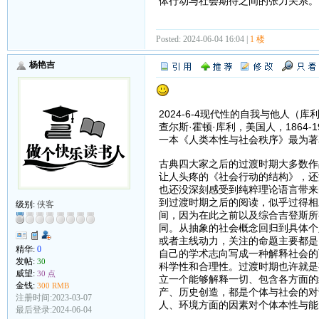
体行动与社会期待之间的张力关系。
Posted: 2024-06-04 16:04 |
1 楼
杨艳吉
2024-6-4现代性的自我与他人（库
查尔斯·霍顿·库利，美国人，186
一本《人类本性与社会秩序》最为著
古典四大家之后的过渡时期大多数作
让人头疼的《社会行动的结构》，还
也还没深刻感受到纯粹理论语言带来
到过渡时期之后的阅读，似乎过得相
级别:
侠客
间，因为在此之前以及综合吉登斯所
同。从抽象的社会概念回归到具体个
或者主线动力，关注的命题主要都是
精华:
0
自己的学术志向写成一种解释社会的
发帖:
30
科学性和合理性。过渡时期也许就是
威望:
30 点
立一个能够解释一切、包含各方面的
金钱:
300 RMB
产、历史创造，都是个体与社会的对
注册时间:2023-03-07
人、环境方面的因素对个体本性与能
最后登录:2024-06-04