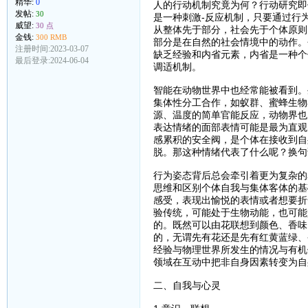
精华:
0
人的行动机制究竟为何？行动研究即
发帖:
30
是一种刺激-反应机制，只要通过行
威望:
30 点
从整体先于部分，社会先于个体原则
金钱:
300 RMB
部分是在自然的社会情境中的动作。
注册时间:2023-03-07
缺乏经验和内省元素，内省是一种个
最后登录:2024-06-04
调适机制。
智能在动物世界中也经常能被看到。
集体性分工合作，如蚁群、蜜蜂生物
源、温度的简单官能反应，动物界也
表达情绪的面部表情可能是最为直观
感累积的安全阀，是个体在接收到自
脱。那这种情绪代表了什么呢？换句
行为姿态背后总会牵引着更为复杂的
思维和区别个体自我与集体客体的基
感受，表现出愉悦的表情或者想要折
验传统，可能处于生物动能，也可能
的。既然可以由花联想到颜色、香味
的，无谓先有花还是先有红黄蓝绿、
经验与物理世界所发生的情况与有机
领域在互动中把非自身因素转变为自
二、自我与心灵