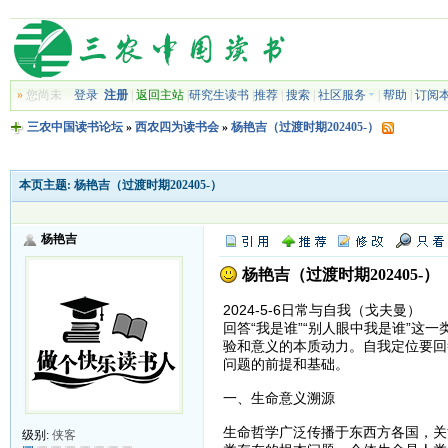
»
您尚未
登录
注册
|
返回主站
|
研究生读书
|
推荐
|
搜索
|
社区服务
|
帮助
|
订阅
三农中国读书论坛
»
西农四为读书会
»
杨艳吉（过渡时期202405-）
本页主题:
杨艳吉（过渡时期202405-）
杨艳吉
杨艳吉（过渡时期202405-）
2024-5-6日常与自我（戈夫曼）
回答“我是谁”“别人眼中我是谁”
验和意义的本质动力。自我定位要回
问题的前提和基础。
一、生命意义溯源
生命哲学广泛传播于东西方各国，关
级别:
侠客