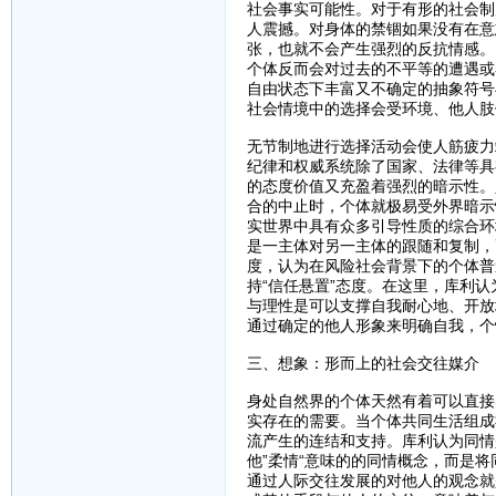
社会事实可能性。对于有形的社会制
人震撼。对身体的禁锢如果没有在意
张，也就不会产生强烈的反抗情感。
个体反而会对过去的不平等的遭遇或
自由状态下丰富又不确定的抽象符号
社会情境中的选择会受环境、他人肢
无节制地进行选择活动会使人筋疲力
纪律和权威系统除了国家、法律等具
的态度价值又充盈着强烈的暗示性。
合的中止时，个体就极易受外界暗示
实世界中具有众多引导性质的综合环
是一主体对另一主体的跟随和复制，
度，认为在风险社会背景下的个体普
持“信任悬置”态度。在这里，库利
与理性是可以支撑自我耐心地、开放
通过确定的他人形象来明确自我，个
三、想象：形而上的社会交往媒介
身处自然界的个体天然有着可以直接
实存在的需要。当个体共同生活组成
流产生的连结和支持。库利认为同情
他”柔情“意味的的同情概念，而是
通过人际交往发展的对他人的观念就