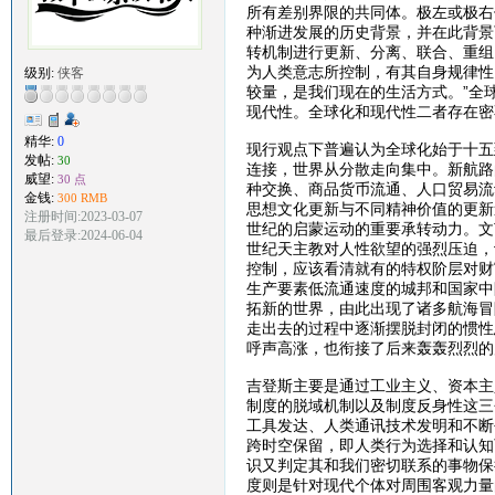
所有差别界限的共同体。极左或极右
种渐进发展的历史背景，并在此背景
转机制进行更新、分离、联合、重组
为人类意志所控制，有其自身规律性
级别:
侠客
较量，是我们现在的生活方式。”全
现代性。全球化和现代性二者存在密
精华:
0
现行观点下普遍认为全球化始于十五
发帖:
30
连接，世界从分散走向集中。新航路
威望:
30 点
种交换、商品货币流通、人口贸易流
金钱:
300 RMB
思想文化更新与不同精神价值的更新
注册时间:2023-03-07
世纪的启蒙运动的重要承转动力。文
最后登录:2024-06-04
世纪天主教对人性欲望的强烈压迫，
控制，应该看清就有的特权阶层对财
生产要素低流通速度的城邦和国家中
拓新的世界，由此出现了诸多航海冒
走出去的过程中逐渐摆脱封闭的惯性
呼声高涨，也衔接了后来轰轰烈烈的
吉登斯主要是通过工业主义、资本主
制度的脱域机制以及制度反身性这三
工具发达、人类通讯技术发明和不断
跨时空保留，即人类行为选择和认知
识又判定其和我们密切联系的事物保
度则是针对现代个体对周围客观力量