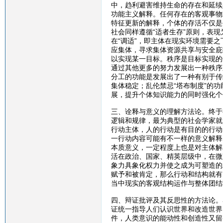
中，趋利避害维持生命的存在和延续
功能主义解释。任何存在的客观事物
特征更新的解释，个体的存活不仅是
社会同样遵循“适者生存”原则，表
在“调适”，即主体在现实环境需要
应集体，寻求集体资源共享与安全庇
以实现某一目标。秩序是目标实现的
通过其他更多的努力发展出一种秩序
分工的功能是发展出了一种有别于传
集体稳定；乱伦禁忌“塔布制度”的
展，提升个体知识能力的同时强化个
三、诠释与意义的理解方法论。终于
逻辑和规律，最为典型的社会学家就
行动主体，人的行动是有目的的行动
一行动内容可能有不一样的意义解释
本质意义，一定程度上也是对主体解
活在政治、国家、精英层级中，在微
象力具象化权力并使之成为可塑造的
赋予和被肯定，那么行动和结构就有
当中现实的客观结构运作与整体团结
四、辩证批评及其反思性的方法论。
证统一指导人们认识世界和改造世界
件，人类意识的能动性和创造性又留