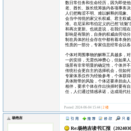
数日常任务和生命经历，因为即使他
老、酋长、族长统筹族内各项事务决
人们把晦涩不明、难以解释的现象、
会当中传统的家父长权威、君主权威
准。在尼采和韦伯定义的已然“祛魅
和再次更新。也就是说，在我们现在
影响是有限的，自身的权威由劳动分
制在具体的社会存在中都有着本身的
性质的一部分，专家信息经常会以各
个体对周围事物的解释工具越多，对
一的安排，无需伤神费心，但如果人
场景有非常明显的确定性，个体并不
传统社会更自主的选择机会，但如何
专家体系仅作为经验参考，个体获得
具体附带的风险，个体还要承担由人
相伴，要求个体在作出抉择时要有自
任，人们通过情感承诺，达成现代社
Posted: 2024-06-04 15:44 |
2 楼
杨艳吉
Re:杨艳吉读书汇报（20240304