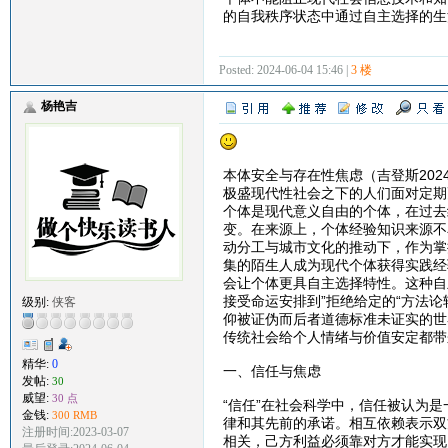
的自我秩序状态中通过自主选择的生
Posted: 2024-06-04 15:46 |
3 楼
杨艳吉
本体安全与存在性焦虑（吉登斯2024-
极盛现代性社会之下的人们面对定期
个体是现代意义自由的个体，在过去
变。在来源上，个体经验知识来源不
动分工与城市文化的推动下，作为掌
集的陌生人成为现代个体获得实践经
会让个体更具自主选择特性。这种自
接受命运安排到”拒绝给定的“方法
级别:
侠客
仰被证伪而后者道德标准未证实的世
传统社会给个人情绪与价值安定都带
精华:
0
一、信任与焦虑
发帖:
30
威望:
30 点
“信任”在社会科学中，信任被认为
金钱:
300 RMB
律和其先前的承诺。相互依赖表示双
注册时间:2023-03-07
相关，己方利益必须靠对方才能实现