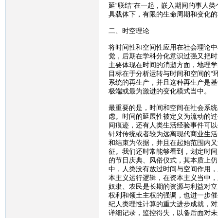
延“联结”在一起，嵌入期间的事人
具载体下，有限的生命周期和变化的
二、时空理论
将时间性和空间性应用在社会理论中
觉，后期在学科分化意识过强又把时
主要体现在时间的消逝方面，地理学
目标在于分析运转与时间和空间的“
系统的再生产，并且这种再生产是基
极端或最为激进的变化模式当中。
最重要的是，时间和空间在社会系统
虑。时间的延展性被定义为流动的过
间痕迹，还有人类生活经验事件可以
针对传统或者较为远离现代商业生活
和结束为依据，并且在起始范围内又
征。我们还时常能够看到，划定时间
的节日庆典、风俗仪式，其本质上仍
中，人类没有放过时间与空间作用，
本主义运行逻辑，在资本主义当中，
奴隶、农民是长期的资源与利益对立
权利和领土主权的强调，也进一步催
纪人类理性计算的重大进步成就，对
详细记录，监控得失，以备后面对未