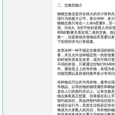
二、交换的媒介
物物交换还是存在很大的非计算和共
现行为的最大公平。拿出何种、多少
物物交换只有在一人有A想要B，另
现。但在A、B并不恰好是两人对应
和B的数量关系实现二者的交换。假
换一，但是较低价值物品究竟要以多
下拒绝经济与计算因素。
改变这样一种不稳定交换情况的契机
量，并且允许这种稳定统一的价值量
的时候性质发生改变，成为可商讨置
不同的价值，只要通过控制C对A和B
作。通俗意义上的等价物，表现为各
功能范围以及价值转换率多少等等问
何种物品可以作为等价物，最率出现
等物品。以等价物的物理属性和稀缺
是在人们的契约共识上。让有交换意
物去换取真正想要、但掌握在别人手
契约或信任，而这种契约和信任很大
体或社会行为，其发生过程必定存在
物成为大多数人的共识，等价物的确
能或者对集体作出重大贡献的少数形