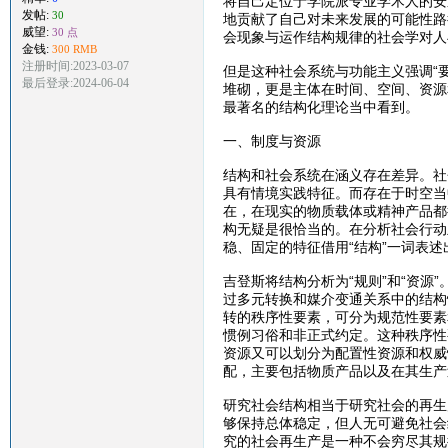
将自己定位于学院派专业学术人的安
发帖:
30
地贡献了自己对未来发展的可能性路
威望:
30 点
会现象与运作结构规律的社会学对人
金钱:
300 RMB
注册时间:2023-03-07
但是这种社会系统与功能主义强调“
最后登录:2024-06-04
堆砌，更是主体在时间、空间、资源
最著名的结构化理论当中看到。
一、制度与资源
结构和社会系统在涵义存在差异。社
具有情境实践特征。而存在于时空当
在，在现实的物质载体或精神产品都
构无疑是很恰当的。在分析社会行动
稳、固定的特征借用“结构”一词表述
吉登斯将结构分析为“规则”和“资
过多元转换和媒介变通关系中的结构
转的秩序性要素，可分为规范性要素
惯例习俗和非正式约定。这种秩序性
资源又可以划分为配置性资源和权威
配，主要包括物质产品以及在其生产
研究社会结构相当于研究社会的再生
够保持总体稳定，但人无可避免社会
究的社会再生产是一种不会穷尽其规