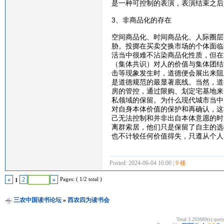
是一种可控制的表演，表演结束之后
3、非商品化的存在
空间商品化、时间商品化、人际圈层
胁。投掷在买卖交换市场的个体面临
活当中很难不沾染商品化性质，但在
（集体共识）对人的价值与集体团结
击等现象发生时，道德便会展出来阻
是道德规范的最显著底线。当然，道
房的管控，通过限购、划定宅基地来
私领域的保留。为什么现代城市当中
对自身本体价值的保护和再确认，这
己无法控制和并非出自本体意愿的时
离群索居，他们只是保留了自主的选
也不计较任何价值得失，只遵从个人
Posted: 2024-06-04 16:00 |
9 楼
Pages: ( 1/2 total )
«
2
»
1
三农中国读书论坛
»
西农四为读书会
Total 3.293889(s) quer