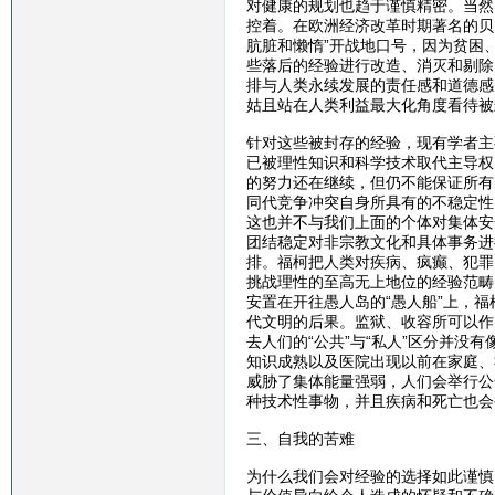
对健康的规划也趋于谨慎精密。当然
控着。在欧洲经济改革时期著名的贝
肮脏和懒惰”开战地口号，因为贫困
些落后的经验进行改造、消灭和剔除
排与人类永续发展的责任感和道德感
姑且站在人类利益最大化角度看待被
针对这些被封存的经验，现有学者主
已被理性知识和科学技术取代主导权
的努力还在继续，但仍不能保证所有
同代竞争冲突自身所具有的不稳定性
这也并不与我们上面的个体对集体安
团结稳定对非宗教文化和具体事务进
排。福柯把人类对疾病、疯癫、犯罪
挑战理性的至高无上地位的经验范畴
安置在开往愚人岛的“愚人船”上，
代文明的后果。监狱、收容所可以作
去人们的“公共”与“私人”区分并
知识成熟以及医院出现以前在家庭、
威胁了集体能量强弱，人们会举行公
种技术性事物，并且疾病和死亡也会
三、自我的苦难
为什么我们会对经验的选择如此谨慎