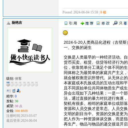
Posted: 2024-06-04 15:59 |
8 楼
杨艳吉
2024-5-20人类商品化进程（吉登斯
一、交换的诞生
交换是人类最早的一种经济活动。自
货币买卖、租赁、信贷等经济行为的
位，依靠简单分工满足个体不同的生
同体称之为最简单的家庭共产主义，
就会被权衡意识所替代。从无休止的
级别:
侠客
本家庭或本氏族成员的互动出现和平
且不同原始单位共同体物质生产或生
异会出现如下几种结果：一是一个部
精华:
0
法，通过直接的暴力对抗进行角逐，
发帖:
30
契机有很多。相邻的家庭单位或部落
威望:
30 点
资源和人员交换才是常态。人员交换
金钱:
300 RMB
文明的剧目当中。资源的交换是更为
注册时间:2023-03-07
把人作为一种资源体谈交换，而是指
最后登录:2024-06-04
再生产。物品与物品的递交接送开启