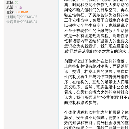
发帖:
30
离。时间和空间不仅作为人类活动的
威望:
30 点
舆论不断入侵我们的日常空间。再次
金钱:
300 RMB
独立性特征。齐美尔曾认为这样的冷
注册时间:2023-03-07
工作安排当中，独属于自我生命本质
最后登录:2024-06-04
以保护安全的生命空间，也就是说个
不至于被现代性的应酬与假面生活挤
式是一种有固定规则流程、周期性举
忆和增强内部团结和凝聚力的重要文
意识变为实践意识。我们现在经常会
感”已然是从我们本身对意义的追求
前面讨论过了传统外在信仰的衰落，
上的控制并没有绝对消失，而是以新
讯、交通、档案工具的发展，制度层
性的制度再生产与习惯或传统外部性
序，在结构的、互动的场景上人们遵
意义秩序。当然，现实生活中公众秩
看来，公民社会概念之外的乡村社会
认为，我们所强调的“公共资源”只
向控制和渗透参与。
个体化进程和监控能力的扩展是个体
频发、安全得不到保障，需要团结起
效的知识和技能，提升社会系统的整
出来的结果之一，但我们要进一步讨