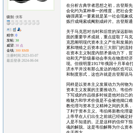
在分析古典学者思想之初，吉登斯先
会化约为某种单一的维度，把社会变
确强调某一要素就是某一社会现象或
级别:
侠客
炼拧成绳索或阉割成碎片。吉登斯通
关于马克思对当时和后世的深远影响
精华:
0
面的重要学术成就，重点提取了马克
发帖:
30
克思阐明现代资本主义产生和发展的
威望:
30 点
累和增殖之后资本在三大部门的流转
金钱:
300 RMB
在资本主义制度内部矛盾动力下，贫
注册时间:2023-03-07
动和无产阶级暴动会率先在物质经济
最后登录:2024-06-04
现。但很明显1917年俄国十月革
济水平并没有那么发达的地区也可以
和制度形式，这也许就是吉登斯说马
同样是以资本主义发展动力为何物为
资本主义发展的主要推动力。韦伯作
下写成的作品很多时候是他对自己的
格魅力和学术价值是不会被他拗口难
教伦理与资本主义精神之间的关系，
了利于资本主义。韦伯将新教伦理凝
上帝早在人们出生之前就已经确定好
人是不知道的。正是这样的信仰下指
魂的解脱。这是韦伯解释为什么资本
生于西方。