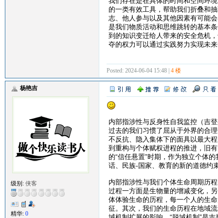
我们存在是在具体的时间和空间环境
的一类有效工具，帮助我们折叠和抽
志、他人参与以及其他因素有可能会
是我们物质活动和思维跳转的基本条
到的知识变迁给人带来的安全危机，
夺的权力可以通过实践努力实现未来
Posted: 2024-06-04 15:48 |
4 楼
杨艳吉
内部指涉性与反身性自我监控（吉登斯20
过去的我们习惯了屈从于外界的合理
不反抗、隐入集体下的面具以最大程
到重构与个体赋权进程的推进，旧有
的“信任悬置”时期，作为独立个体
话、民族-国家、教育的新的道德约
内部指涉性与我们个体生命周期历程
级别:
侠客
过程一方面是生物量的增减变化，另
体体验生命的历程，每一个人的生命
征。其次，我们的生命历程在地域流
精华:
0
域机制扩展的影响。“脱域机制”是