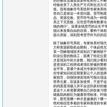
识经验在流通渠道多样化和分工不断
经验改变了人类生产方式和生活方式
值。现有抽象符号系统和专家体系给
答自己是谁这一本质问题。货币制度
品、资源交换。货币符号成为一种现
系之下无贵贱，仅凭货币拥有数量论
钱的佣仆”。追逐金钱货币的众生平
脱出来发展自由的自我，重构个体权
提出质疑，深刻思考货币作为目的还
除了抽象符号系统，专家体系对现代
力和资源获取机会限制，个体必然无
某一范畴领域技术或知识了解相较于
职业位置的熟练工，脱离了特定位置
才是现实中的大多数，我们很少看到
是资深的工程师或者强壮矫健的警察
会平等，普通个体成为专家的可能性
但专家知识的定期更新让个人的选择
家指导，但很快便发现有可能出现这
营养元素，应该多加使用，于是乎这
的鸡蛋蛋清摄入并不会达到多好的健
是这个人有需要调整自己的饮食习惯
锻炼肌肉精壮为健康管理标准。纤细
学，那究竟哪一种才是健康的？哪一
绝对相信竞争着的专家和善变的专家