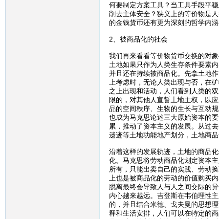
何要制定方案工具？当工具手段平稳
削去主体安全？狭义上的等价物是人
的金钱货币还有更为深刻的哲学内涵
2、被商品化的社会
我们再来看看等价物货币交换的对象
土地如果只作为人类生存条件要素内
并且还在持续被商品化。先拿土地作
上考虑时，无论人类出现与否，在矿
之上出现和活动，人们看到人类的双
限的，对其他人宣誓土地主权，以应
品的空间秩序、生物的生长与互动规
也成为马克思论述三大原始资本的要
累，推动了资本主义的发展。从过去
遗迹等土地功能地产划分，土地商品
沿着这样的发展轨迹，土地的商品化
化。马克思将劳动商品化划定资本主
所有，只能出卖自己的实践、劳动换
上也是被商品化的劳动的价值购买内
脱离最终会导致人与人之间交际的异
内心越来越远。吉登斯在韦伯理性主
的，并且结合米德、戈夫曼的思想理
释和生活安排，人们可以在特定的商