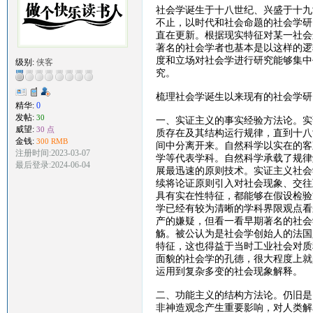
社会学诞生于十八世纪、兴盛于十九
不止，以时代和社会命题的社会学研
直在更新。根据现实特征对某一社会
著名的社会学者也基本是以这样的逻
度和立场对社会学进行研究能够集中
级别:
侠客
究。
梳理社会学诞生以来现有的社会学研
精华:
0
发帖:
30
一、实证主义的事实经验方法论。实
威望:
30 点
质存在及其结构运行规律，直到十八
金钱:
300 RMB
间中分离开来。自然科学以实在的客
注册时间:2023-03-07
学等代表学科。自然科学承载了规律
最后登录:2024-06-04
展最迅速的原则技术。实证主义社会
续将论证原则引入对社会现象、交往
具有实在性特征，都能够在假设检验
学已经有较为清晰的学科界限观点看
产的嫌疑，但看一看早期著名的社会
觞。被公认为是社会学创始人的法国
特征，这也得益于当时工业社会对质
面貌的社会学的孔德，很大程度上就
运用到复杂多变的社会现象解释。
二、功能主义的结构方法论。仍旧是
非神造观念产生重要影响，对人类解