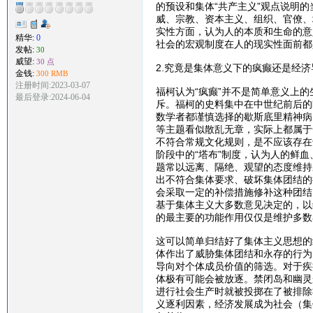
的预设和集体“共产主义”观点说明
威、宗教、资本主义、组织、官僚、
实性方面，认为人的本质和生命的意
精华:
0
社会的宏观制度在人的现实性面前都
发帖:
30
威望:
30 点
2.究竟是集体意义下的疯癫还是经
金钱:
300 RMB
注册时间:2023-03-07
福柯认为“疯癫”并不是简单意义上
最后登录:2024-06-04
斥。福柯的史料集中在中世纪前后的
数学者都谨慎选择的歇斯底里精神病
等主题看似散乱无章，实际上都属于
不符合常规文化规则，是不应该存在
阶段中的“塔布”制度，认为人的鲜
题常以远离、隔绝、观望的态度维持
出不符合集体要求、破坏集体团结的
会采取一定的补偿措施修补这种团结
基于集体主义大多数意见决定的，以
的最主要的功能作用仅仅是维护多数
这可以简单归结好了集体主义思想的
体作出了威胁集体团结和永存的行为
导向对个体成员价值的筛选。对于疾
体极有可能会被放逐。禁闭岛和幽灵
进行社会生产时就被投掷在了被排除
义逐利因素，经济发展成为社会（集