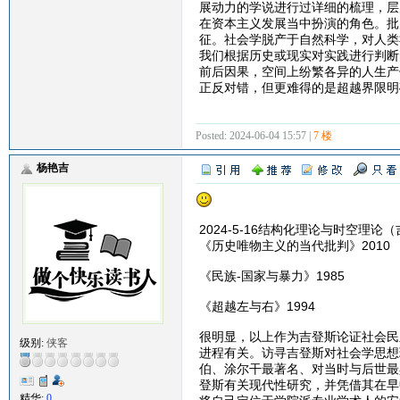
展动力的学说进行过详细的梳理，层
在资本主义发展当中扮演的角色。批
征。社会学脱产于自然科学，对人类
我们根据历史或现实对实践进行判断
前后因果，空间上纷繁各异的人生产
正反对错，但更难得的是超越界限明
Posted: 2024-06-04 15:57 |
7 楼
杨艳吉
2024-5-16结构化理论与时空理论
《历史唯物主义的当代批判》2010
《民族-国家与暴力》1985
《超越左与右》1994
很明显，以上作为吉登斯论证社会民
级别:
侠客
进程有关。访寻吉登斯对社会学思想
伯、涂尔干最著名、对当时与后世最
登斯有关现代性研究，并凭借其在早
精华:
0