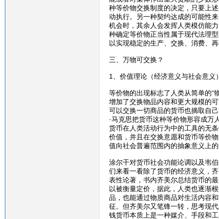
种等价物交换制度的决定，只要上述
动执行。另一种契约达成的可能性来
机会时，其余人会发挥人类模仿能力
种确定等价物正当性属于现代法理型
以实现稳定的生产、交换、消费、再
三、万物可交换？
1、价值理论（经济意义与社会意义
等价物的出现标志了人类从简单的“物
增加了交换物品内容和更大规模的可
可以交换一切商品的货币也摘取自己
·马克思把货币这种等价物形容成万
货币在人类活动行为中的工具的无条
价值，并且在交换意愿和货币等价物
值向社会普遍范围内的抽象意义上的
涂尔干对货币社会功能论调以及韦伯
们来看一看除了货币的经济意义，齐
表性论著，书内齐美尔总结货币的最
以被衡量定价，据此，人类也逐渐根
品，也能通过物质商品对生活内容和
征。但齐美尔又笔锋一转，思考现代
钱货币本质上是一种媒介、手段和工