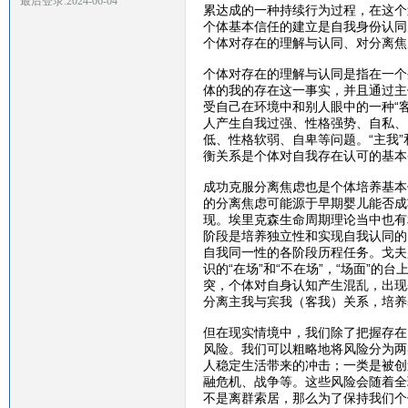
最后登录:2024-06-04
累达成的一种持续行为过程，在这个
个体基本信任的建立是自我身份认同
个体对存在的理解与认同、对分离焦
个体对存在的理解与认同是指在一个生
体的我的存在这一事实，并且通过主
受自己在环境中和别人眼中的一种“
人产生自我过强、性格强势、自私、
低、性格软弱、自卑等问题。“主我”
衡关系是个体对自我存在认可的基本
成功克服分离焦虑也是个体培养基本
的分离焦虑可能源于早期婴儿能否成
现。埃里克森生命周期理论当中也有
阶段是培养独立性和实现自我认同的
自我同一性的各阶段历程任务。戈夫
识的“在场”和“不在场”，“场面”
突，个体对自身认知产生混乱，出现
分离主我与宾我（客我）关系，培养
但在现实情境中，我们除了把握存在
风险。我们可以粗略地将风险分为两
人稳定生活带来的冲击；一类是被创
融危机、战争等。这些风险会随着全
不是离群索居，那么为了保持我们个