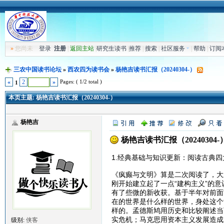
»
您尚未
登录
注册
|
返回主站
|
研究生读书
|
推荐
|
搜索
|
社区服务
|
帮助
|
订阅
三农中国读书论坛
»
西农四为读书会
»
杨艳吉读书汇报（20240304-）
Pages: ( 1/2 total )
«
2
»
1
本页主题:
杨艳吉读书汇报（20240304-）
杨艳吉
杨艳吉读书汇报（20240304-
1.经典基础与知识更新：阅读古典
《疯癫与文明》算是二次阅读了，大三
刚开始建立起了一点“建构主义”的
有了些微的新收获。基于半年对前面
在的世界是什么样的世界，身处这个
样的。孟德斯鸠用历史和比较阐述当
实危机；马克思用资本主义发展造成
级别:
侠客