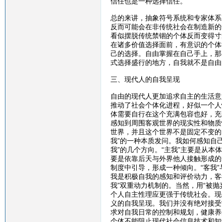
信任也是一种选择信任。
总的来讲，抽象符号系统和专家体系
反而可能会在非传统社会在制造新的
看似摆脱传统禁锢的个体反而变得寸
在诸多价值选择面前，有意识的个体
己的选择。自由掌握在自己手上，那
式选择盛行的地方，自我就不是自由
三、现代人的自我呈现
自由的现代人更加追求自主的生活意
推动了社会个体化进程，好似一个人
体需要自行在这个充满包容也好，充
感知到周围客观世界的现实性和物质
世界，并且这个世界不是固定不变的
我”的一种本质发问。我如何感知自
我”的几个方向。“主我”主要是从本
要是依靠后天与外界他人接触形成的
制度中引导，形成一种倾向。“客我
我是积极自我的感知和评价动力，客
我”双重动力机制的。当然，用“被
个人自主性理应更强于传统社会。现
义的自我呈现。我们并没有绝对接受
求对自我日常的控制和规划，健康养
个体不能阻止现代社会信息技术和知