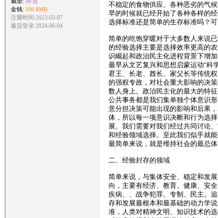
威望:
30 点
不稳定的食物供应、各种恶劣的气候
金钱:
300 RMB
早的时候就已经开始了各种各样的经
注册时间:2023-03-07
选择标准还是简单的生存标准吗？可
最后登录:2024-06-04
简单的吃饱穿暖对于大多数人来说已
的经验选择主要是选择效率更高的农
识崛起和政治民主化进程背景下增加
最早从文艺复兴和思想启蒙运动“科
君王、长老、酋长、家父长等传统权
的强权专政，对社会重大影响的决策
数人身上。政治民主化的最大的特征
公共事务都是我们集单独个体意识形
意分担决策可能出现的影响和后果，
体，所以每一项意识决断和行为选择
展。我们需要对我们经过共同讨论、
和经验领域选择。至此我们似乎就能
最简单来说，就是维持社会的最总体
二、经验封存的领域
简单来说，与集体安全、稳定和发展
向，主要有经济、教育、健康、安全
疾病、、战争犯罪、专制、民主。追
存和发展最根本和最基础的动力学说
准，人类对精神文明、知识技术的选