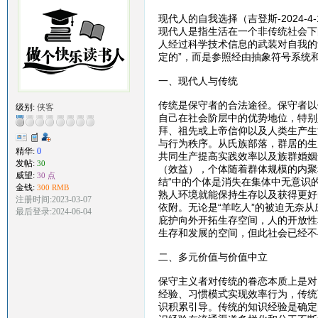
现代人的自我选择（吉登斯-2024-4-
现代人是指生活在一个非传统社会下
人经过科学技术信息的武装对自我的
定的”，而是参照经由抽象符号系统
一、现代人与传统
传统是保守者的合法途径。保守者以
级别:
侠客
自己在社会阶层中的优势地位，特别
拜、祖先或上帝信仰以及人类生产生
与行为秩序。从氏族部落，群居的生
精华:
0
共同生产提高实践效率以及族群婚姻
发帖:
30
（效益），个体随着群体规模的内聚
威望:
30 点
结“中的个体是消失在集体中无意识
金钱:
300 RMB
熟人环境就能保持生存以及获得更好
注册时间:2023-03-07
依附。无论是“羊吃人”的被迫无奈
最后登录:2024-06-04
庇护向外开拓生存空间，人的开放性
生存和发展的空间，但此社会已经不
二、多元价值与价值中立
保守主义者对传统的眷恋本质上是对
经验、习惯模式实现效率行为，传统
识积累引导。传统的知识经验是确定