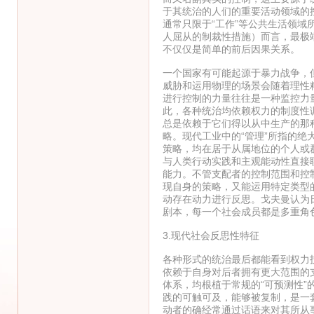
于其统治的人们的重要活动领域的
通常只限于“工作”等公共生活领
人屈从的制裁性措施）而言，最极
不仅仅是简单的前后因果关系。
一个国家有可能起源于暴力战争，
威胁和运用物理的场景会随着理性
进行控制的力量往往是一种监控力
此，各种统治均依赖权力的制度性
总是依赖于它们得以从中生产的那
略。现代工业中的“管理”所指的
策略，均在居于从属地位的个人或
与人类行动实践和主观能动性直接
能力。不管支配者的控制范围和控
现自身的策略，又能运用特定类型
动存在动力进行反思。戈夫曼认为
剧本，每一个社会成员都是多重角
3.现代社会反思性特征
各种形式的统治最后都能看到权力
依赖于自身对后者拥有更大范围的
体系，均根植于常规的“可预测性
践的可触可及，能够被复制，是一
动者的确经常通过话语来对其所从事