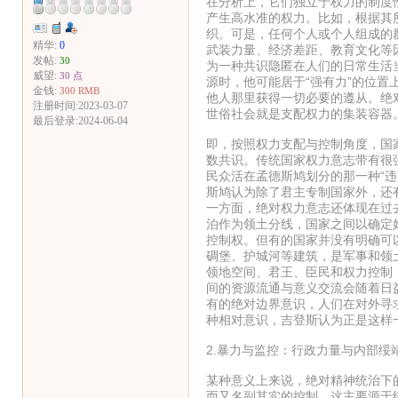
在分析上，它们独立于权力的制度
产生高水准的权力。比如，根据其
织。可是，任何个人或个人组成的
精华:
0
武装力量、经济差距、教育文化等
发帖:
30
为一种共识隐匿在人们的日常生活
威望:
30 点
源时，他可能居于“强有力”的位
金钱:
300 RMB
他人那里获得一切必要的遵从。绝
注册时间:2023-03-07
世俗社会就是支配权力的集装容器
最后登录:2024-06-04
即，按照权力支配与控制角度，国
数共识。传统国家权力意志带有很
民众活在孟德斯鸠划分的那一种“
斯鸠认为除了君主专制国家外，还
一方面，绝对权力意志还体现在过
泊作为领土分线，国家之间以确定
控制权。但有的国家并没有明确可
碉堡、护城河等建筑，是军事和领
领地空间、君王、臣民和权力控制
间的资源流通与意义交流会随着日
有的绝对边界意识，人们在对外寻
种相对意识，吉登斯认为正是这样
2.暴力与监控：行政力量与内部绥
某种意义上来说，绝对精神统治下
而又名副其实的控制，这主要源于统