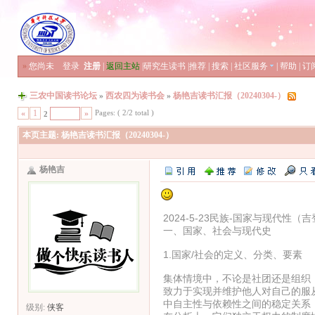
»
您尚未
登录
注册
|
返回主站
|
研究生读书
|
推荐
|
搜索
|
社区服务
|
帮助
|
订
三农中国读书论坛
»
西农四为读书会
»
杨艳吉读书汇报（20240304-）
Pages: ( 2/2 total )
«
1
»
2
本页主题:
杨艳吉读书汇报（20240304-）
杨艳吉
2024-5-23民族-国家与现代性（
一、国家、社会与现代史
1.国家/社会的定义、分类、要素
集体情境中，不论是社团还是组织
致力于实现并维护他人对自己的服
中自主性与依赖性之间的稳定关系
级别:
侠客