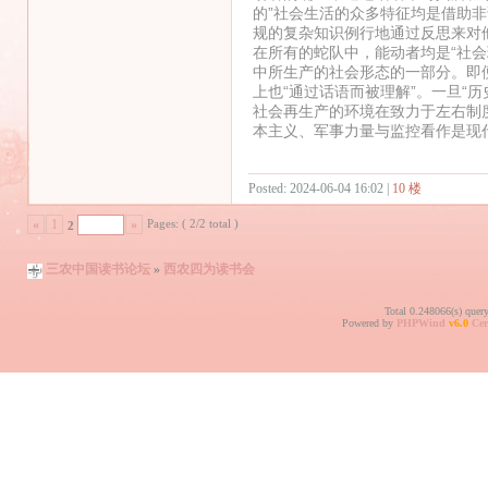
的”社会生活的众多特征均是借助非
规的复杂知识例行地通过反思来对
在所有的蛇队中，能动者均是“社
中所生产的社会形态的一部分。即
上也“通过话语而被理解”。一旦“
社会再生产的环境在致力于左右制
本主义、军事力量与监控看作是现
Posted: 2024-06-04 16:02 |
10 楼
Pages: ( 2/2 total )
«
1
»
2
三农中国读书论坛
»
西农四为读书会
Total 0.248066(s) quer
Powered by
PHPWind
v6.0
Cer