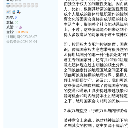
们独立于权力的制度性支配。因而就
力。比如，根据其所需的配置性资源
或个人组成的群体对组织运作的控制
精华:
0
育文化等因素会直接造成明显的社会
发帖:
30
生活当中，影响整个社会能动系统的
威望:
30 点
上。不过，这些资源能否用来达到个
金钱:
300 RMB
得大多数遵从的对象属于君王或神权
注册时间:2023-03-07
最后登录:2024-06-04
即，按照权力支配与控制角度，国家
识。传统国家权力意志带有很强烈的
孟德斯鸠划分的那一种“违者处死”
君主专制国家外，还有共和制和法理
意志还体现在过去明确的领土分界，
之间以确定好的地理区域空间互不侵
明确可以直接用的地理分界，采用人
领土的层层防守。谈及此，我们可以
这些资源和制度构成了传统国家的现
的交通和通讯工具变得越来越频繁和
源与机会和对内维持本土团结与稳定
之下，绝对国家会向相对的民族——
2.暴力与监控：行政力量与内部绥靖
某种意义上来说，绝对精神统治下的
名副其实的控制，这主要源于统治“