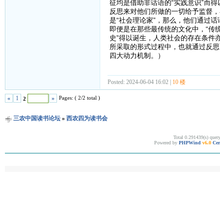
征均是借助非话语的“实践意识”而
反思来对他们所做的一切给予监督，
是“社会理论家”，那么，他们通过
即便是在那些最传统的文化中，“传统
史”得以诞生，人类社会的存在条件
所采取的形式过程中，也就通过反思
四大动力机制。）
Posted: 2024-06-04 16:02 |
10 楼
Pages: ( 2/2 total )
«
1
»
2
三农中国读书论坛
»
西农四为读书会
Total 0.291439(s) quer
Powered by
PHPWind
v6.0
Cer