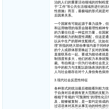
治的人们的重要活动领域的控制程度
于“工作”等公共生活领域所进行的
性措施）而言，最极端的形式就是对
后因果关系。
一个国家有可能起源于暴力战争，但
和运用物理的场景会随着理性精神专
的力量往往是一种监控力量，在国家
均依赖权力的制度性调配，但这是通
以从中生产的那种支配模式。比如在
理”所指的绝大部份事项均基于同样
的个人或群体那里唤起了反对的策略
直接联系在一起。要成为能动者就是
制强度有多大，他们的权力本身就预
裁。韦伯将这一归为行动者社会意义
当中的权力与支配以剧场表演的形式
人与社会都存在对个人身份角色保持
3.现代社会反思性特征
各种形式的统治最后都能看到权力技
于自身对后者拥有更大范围的支配力
根植于常规的“可预测性”的理性化
及，能够被复制，是一套约定俗成的
过话语来对其所从事互动的特性进行