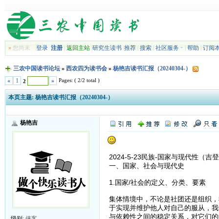
»
您尚未
登录
注册
|
返回主站
|
研究生读书
|
推荐
|
搜索
|
社区服务
|
帮助
|
订阅
三农中国读书论坛
»
西农四为读书会
»
杨艳吉读书汇报（20240304-）
Pages: ( 2/2 total )
«
1
»
2
本页主题:
杨艳吉读书汇报（20240304-）
杨艳吉
2024-5-23民族-国家与现代性（吉
一、国家、社会与现代史
1.国家/社会的定义、分类、要素
集体情境中，不论是社团还是组织，
于实现并维护他人对自己的服从，我
与依赖性之间的稳定关系，对它们的
级别:
侠客