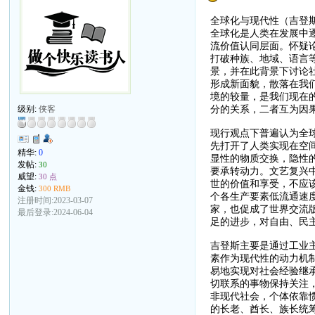
全球化与现代性（吉登斯 2
全球化是人类在发展中
流价值认同层面。怀疑
打破种族、地域、语言
景，并在此背景下讨论
形成新面貌，散落在我
境的较量，是我们现在
分的关系，二者互为因
级别:
侠客
现行观点下普遍认为全
先打开了人类实现在空
精华:
0
显性的物质交换，隐性
发帖:
30
要承转动力。文艺复兴
威望:
30 点
世的价值和享受，不应
金钱:
300 RMB
个各生产要素低流通速
注册时间:2023-03-07
家，也促成了世界交流
最后登录:2024-06-04
足的进步，对自由、民
吉登斯主要是通过工业
素作为现代性的动力机
易地实现对社会经验继
切联系的事物保持关注
非现代社会，个体依靠
的长老、酋长、族长统