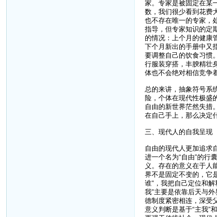
家。专家是被固定在某
数，我们很少看到花费
也不存在唯一的专家，
指导，但专家知识的定
的情况：上个月的健康
下个月新出的手册中又
要调整自己的饮食习惯
行服装穿搭，丰腴精壮
体也不会绝对相信竞争
总的来讲，抽象符号系
险，个体在现代性极盛
自由的新世界茫然失措。
在自己手上，那么决定
三、现代人的自我呈现
自由的现代人更加追求
进一个名为“自由”的
义。存在的意义在于人
界不是固定不变的，它是
谁”，我把自己定位和解
我”主要是依靠后天与外
德制度紧密相连，深受
意义判断是基于“主我”