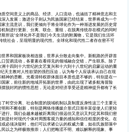
物质空间意义上的商品、经济、人口流动，也涵括了精神意志和主
续深入发展；激进分子则认为民族国家已经结束，世界将成为一个
国家主流意识，我们更倾向于将全球化作为一种渐进发展的历史背
转机制进行更新、分离、联合、重组，在脱离传统存在模式的同时
斯所说“全球化并不是我们今天生活的附属物，它是我们生活环
传统社会，呈现明显的现代性。全球化和现代性二者存在密不可
的世界和国家板块相连接，世界从分散走向集中。新航路的开辟首
人口贸易流动，各要素在看得见的领域融合交错，产生联系。除了
欧洲十四到十六世纪的文艺复兴和十六到十八世纪的启蒙运动的重
世纪天主教对人性欲望的强烈压迫，认为每个人应该承认自己在现
和精神的垄断。光看清特权群体面目本质也是不够的，特别是在一
和国家，前往新的地域开拓新的世界，由此出现了诸多航海冒险
渐摆脱封闭的惯性思想，无论是对经济享受还是精神提升都有了长
出了时空分离、社会制度的脱域机制以及制度反身性这三个主要元
发明和不断创新，特别是网络传播媒介形式日渐丰富促使人们更轻
下进行。我们会越来越被距离我们很远但又意识又判定其和我们密
度则是针对现代个体对周围客观力量的感知和信任程度的变化。在
阻或必须决疑时，他们可以求诸公认的权威力量，如在氏族部落中
人民以之为样极致推崇；人们把晦涩不明、难以解释的现象、事