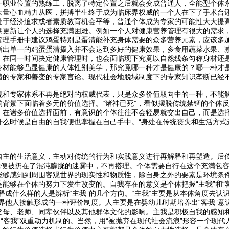
一职业位置的熟练工，脱离了特定位置之后就会变成普通人，全能型个体
大量心血精力从医，拼搏半生终于成为临床界权威的一个人在下了手术台
处于经济追求或者素质教育机会平等，普通个体成为专家的可能性大大提
期更新让个人的选择充满困难。例如一个人对健康营养管理有很大的需求
管理手册中建议鸡蛋特别是蛋清能补充身体需要的众多营养元素，应该多
指出单一的鸡蛋蛋清摄入并不会达到多好的健康效果，多食用蔬菜水果、
。在同一时间决定健康管理时，也会面临现下究竟以自然线条匀称身材还
身材能够凸显健康的人体性别美学，那究竟哪一种才是健康的？哪一种才
着的专家和善变的专家言论。现代社会地脱域制度下的专家知识垄断已经
统和专家体系不再是绝对的权威代表，只是众多价值取向中的一种，不能
的背景下面临着多元的价值选择。“诸神已死”，看似摆脱传统禁锢的个体
在诸多价值选择面前，有意识的个体往往不会轻易就交出自己，而是选择一
什么时候是自由的自我便也掌握在自己手中。“身处在传统丧失和生活方式
自主的生活意义，主动对传统的行为和实践意义进行再解释和再塑造。后
行囊便被扔在了混沌朦胧的迷雾中，不再搭理。个体需要自行在这个充满包
能够感知到周围客观世界的现实性和物质性，除自身之外的要素是环境条
能够在个体的努力下发生改变的。自我存在的意义是个体把握“主我”和“
释成什么样的人是辨析“主我”的几个方向。“主我”主要是从本体角度去认
界他人接触形成的一种评价制度。人主要是在婴幼儿时期培养出“客我”意
父母、老师、同辈伙伴以及其他群体文化的影响。主我是积极自我的感知
和“客我”双重动力机制的。当然，用“被抛弃在现代社会流浪”形容一个现