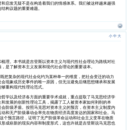
时和启发无疑不是在构造着我们的情感体系。我们被这样越来越强
与结构议题的重要难题。
小
中
大
和梳理。本书就是吉登斯以资本主义与现代性社会理论为路线对社
辑，是了解资本主义发展和现代社会理论的重要读本。
，既把复杂的现代社会化约为某种单一的维度，把社会变迁的动力
社会现象或历史事件的唯一原因，但无法避免后继思想继承和发展
能够重构现代性理论范式。
治哲学以及经济各方面的重要学术成就，重点提取了马克思经济学
生和发展的创新性理论工具，揭露了工人被资本家如何剥削的本
社会阶级矛盾。按照马克思对资本主义的预言，在资本主义制度内
运动和无产阶级暴动会率先在物质经济高度发达的国家和社会。马
克思这个预言路径，证明了无产阶级革命运动和社会主义变革在物质
以形成崭新的现实内容和制度形式，这也许就是吉登斯说马克思也