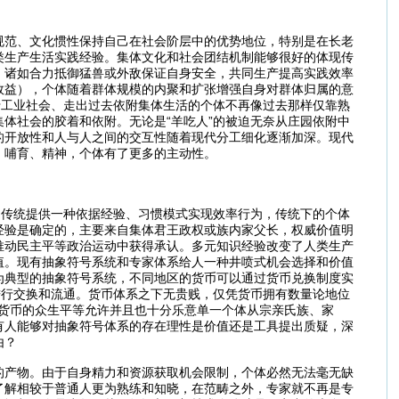
规范、文化惯性保持自己在社会阶层中的优势地位，特别是在长老
类生产生活实践经验。集体文化和社会团结机制能够很好的体现传
，诸如合力抵御猛兽或外敌保证自身安全，共同生产提高实践效率
效益），个体随着群体规模的内聚和扩张增强自身对群体归属的意
于工业社会、走出过去依附集体生活的个体不再像过去那样仅靠熟
体社会的胶着和依附。无论是“羊吃人”的被迫无奈从庄园依附中
的开放性和人与人之间的交互性随着现代分工细化逐渐加深。现代
、哺育、精神，个体有了更多的主动性。
。传统提供一种依据经验、习惯模式实现效率行为，传统下的个体
经验是确定的，主要来自集体君王政权或族内家父长，权威价值明
推动民主平等政治运动中获得承认。多元知识经验改变了人类生产
值。现有抽象符号系统和专家体系给人一种井喷式机会选择和价值
为典型的抽象符号系统，不同地区的货币可以通过货币兑换制度实
进行交换和流通。货币体系之下无贵贱，仅凭货币拥有数量论地位
钱货币的众生平等允许并且也十分乐意单一个体从宗亲氏族、家
有人能够对抽象符号体系的存在理性是价值还是工具提出质疑，深
由？
的产物。由于自身精力和资源获取机会限制，个体必然无法毫无缺
了解相较于普通人更为熟练和知晓，在范畴之外，专家就不再是专