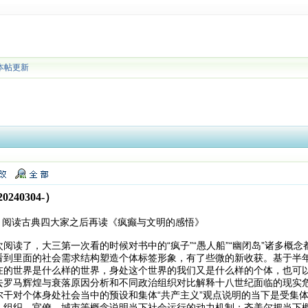
本帖更新
40304-）
：阅读古典四大家之后再读《疯癫与文明的感悟》
阅读了，大三第一次看的时候对书中的“疯子”“愚人船”“幽闭岛”诸多概
看到里面的社会需求结构塑造个体标签形象，有了些微的新收获。基于半
在的世界是什么样的世界，身处这个世界的我们又是什么样的个体，也可以
去罗马辉煌与衰落原因分析和不同政治组织对比解释十八世纪面临的现实
尔干对个体身处社会当中的预设和集体“共产主义”观点说明的当下是受集
、组织、官僚、城市等概念说明当下社会运行的动力机制；齐美尔把当下