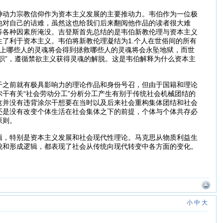
神动力宗教信仰作为资本主义发展的主要推动力。韦伯作为一位极
他对自己的诘难，虽然这也给我们后来翻阅他作品的读者很大难
等各种因素所淹没。吉登斯首先总结的是韦伯新教伦理与资本主义
了利于资本主义。韦伯将新教伦理凝结为1.个人在世俗间的所有
俗上哪些人的灵魂将会得到拯救哪些人的灵魂将会永坠地狱，而世
职”，遵循禁欲主义获得灵魂的解脱。这是韦伯解释为什么资本主
干之前就有极具影响力的理论作品和身份号召，但由于国籍和理论
干有关“社会劳动分工”分析分工产生有别于传统社会机械团结的
这并没有违背涂尔干想要在当时以及后来社会重构集体团结和社会
还是没有改变个体生活在社会集体之下的前提，个体与个体共存必
原则。
辑，特别是资本主义发展和社会现代性理论。马克思从物质利益生
貌和形成逻辑，都表现了社会从传统向现代转变中各方面的变化。
小
中
大