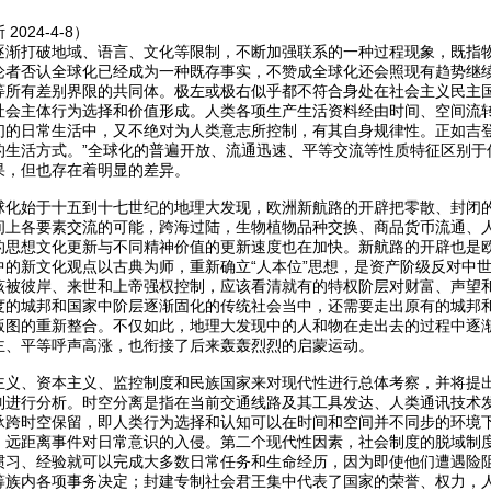
024-4-8）
逐渐打破地域、语言、文化等限制，不断加强联系的一种过程现象，既指
论者否认全球化已经成为一种既存事实，不赞成全球化还会照现有趋势继
等所有差别界限的共同体。极左或极右似乎都不符合身处在社会主义民主
社会主体行为选择和价值形成。人类各项生产生活资料经由时间、空间流
们的日常生活中，又不绝对为人类意志所控制，有其自身规律性。正如吉登
的生活方式。”全球化的普遍开放、流通迅速、平等交流等性质特征区别于
果，但也存在着明显的差异。
球化始于十五到十七世纪的地理大发现，欧洲新航路的开辟把零散、封闭
间上各要素交流的可能，跨海过陆，生物植物品种交换、商品货币流通、
的思想文化更新与不同精神价值的更新速度也在加快。新航路的开辟也是
中的新文化观点以古典为师，重新确立“人本位”思想，是资产阶级反对中
该被彼岸、来世和上帝强权控制，应该看清就有的特权阶层对财富、声望
度的城邦和国家中阶层逐渐固化的传统社会当中，还需要走出原有的城邦
版图的重新整合。不仅如此，地理大发现中的人和物在走出去的过程中逐
主、平等呼声高涨，也衔接了后来轰轰烈烈的启蒙运动。
主义、资本主义、监控制度和民族国家来对现代性进行总体考察，并将提
制进行分析。时空分离是指在当前交通线路及其工具发达、人类通讯技术
承跨时空保留，即人类行为选择和认知可以在时间和空间并不同步的环境
，远距离事件对日常意识的入侵。第二个现代性因素，社会制度的脱域制
惯习、经验就可以完成大多数日常任务和生命经历，因为即使他们遭遇险
筹族内各项事务决定；封建专制社会君王集中代表了国家的荣誉、权力，