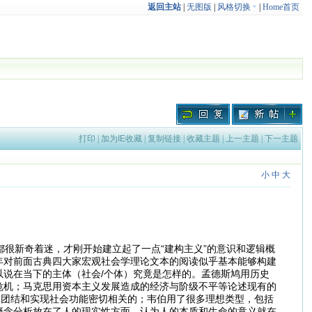
返回主站
|
无图版
|
风格切换
|
Home首页
打印
|
加为IE收藏
|
复制链接
|
收藏主题
|
上一主题
|
下一主题
小
中
大
念都很新奇着迷，才刚开始建立起了一点“建构主义”的意识和逻辑概
年对前面古典四大家宏观社会学理论文本的阅读似乎基本能够构建
说在当下的主体（社会/个体）究竟是怎样的。孟德斯鸠用历史
危机；马克思用资本主义发展造成的经济与阶级不平等论述现有的
体团结和实现社会功能密切相关的；韦伯用了很多理想类型，包括
概念分析放在了人的现实性方面，认为人的本质和生命的意义就在