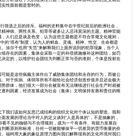
现实性面前都是暂时的。
进行筛选之后的排斥。福柯的史料集中在中世纪前后的欧洲社会，
里精神病、两性关系、犯罪等诸多让人忌讳莫深的主题。精神官能
域，人们总是谈及色变，认为这些主题都是不符合常规文化规则，
中的“塔布”制度，认为人的鲜血、灵魂、精神、性交、生命都是
。涂尔干也用“失范”来解释我们上面所说到的犯罪现象，当个人
永续存在的因素，集体会采取一定的补偿措施修补这种团结，如罚
见决定的，以维护社会团结为判断正常与否的准则，个体是投射在
因可能是这些疯癫主体作出了威胁集体团结和永存的行为，而被公
选。对于疾病、体弱等所有不能给社会经济创造价值并且还会极大
弱势群体，他们很大一部分在被宣布无法继续进行社会生产时就被
义逐利因素，经济发展成为社会（集体）文明保持友善和责任的唯
代下我们该如何反思已成结构的组织文化对个体认知的塑造。我和
面发展的理论当中对人的定义谈到“人是具体的”，不是抽象的，
的和看不见的枷锁与不合理规则，成为一个有条件、有能力发展自
值判断原则和标准，任何一切被能够抹平一切差异的货币衡量的价
号。福柯用大象的象征原理力图向我们解释现有的文化环境对我们