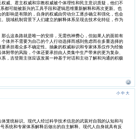
长权威、君主权威和宗教权威被个体理性和民主意识质疑，他们不
体系都可能被新兴的工具手段和逻辑思维重新解释和再次更新。也
会的影响是有限的，自身的权威由劳动分工逐步确立和强化，也会
性。脱域机制背景下人们建立的解释体系呈现去技术化特征，作为
，那么这条路就是唯一的安排，无需伤神费心，但如果人的面前有
，个体并不需要为自己的个人行动选择而感到焦虑而在多重选择的
就要承担着众多不确定性。抽象的权威标识和专家体系仅作为经验
具体附带的风险，个体还要承担由人类集中生产带来的更为复杂、
体系，吉登斯主张应该发展一种基于对话和主动了解和沟通的积极
小
中
大
集体笼统标识。现代人经过科学技术信息的武装对自我的认知和与
符号系统和专家体系解释后做出的自主解释。现代人自身就具有反