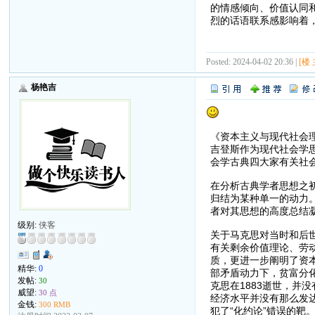
的情感倾向、价值认同
烈的话语联系感影响着
Posted: 2024-04-02 20:36 |
[楼 
杨艳吉
《资本主义与现代社会
吉登斯作为现代社会学
会学古典四大家有关社
在分析古典学者思想之
归结为某种单一的动力
者对其思想的高度总结
级别:
侠客
关于马克思对当时和后
有关剩余价值理论、劳
质，更进一步阐明了资
精华:
0
部矛盾动力下，贫富分
发帖:
30
克思在1883逝世，并
威望:
30 点
经济水平并没有那么发
金钱:
300 RMB
犯了“化约论”错误的靶