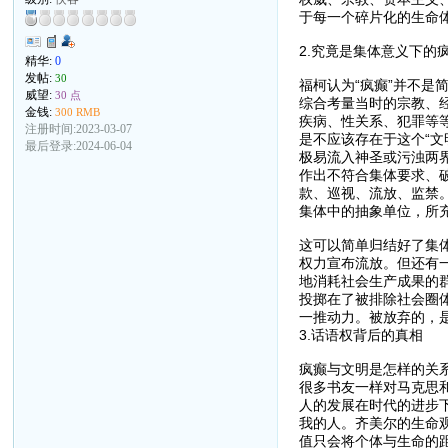
于每一个碎片化的生命
2.究竟是集体意义下的
精华:
0
发帖:
30
福柯认为“疯癫”并不
威望:
30 点
综合考量当时的宗教、
金钱:
300 RMB
疾病、性关系、犯罪等
注册时间:2023-03-07
是不应该存在于这个“文
最后登录:2024-06-04
极易流入神圣或污浊两
作出不符合集体要求、
款、巡视、流放、监禁
集体中的抽象单位，所
这可以简单归结好了集
权力宣布流放。但还有
地消耗社会生产成果的
投掷在了被排除社会圈
一推动力。被放弃的，
3.话语权背后的真相
疯癫与文明是怎样的关
很多书友一样对马克思
人的发展在时代的进步下
我的人。齐美尔的生命
值只会将个体与生命的