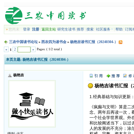
»
您尚未
登录
注册
|
返回主站
|
研究生读书
|
推荐
|
搜索
|
社区服务
|
帮助
|
订阅
三农中国读书论坛
»
西农四为读书会
»
杨艳吉读书汇报（20240304-）
Pages: ( 1/2 total )
«
2
»
1
本页主题:
杨艳吉读书汇报（20240304-）
杨艳吉
杨艳吉读书汇报（202
1.经典基础与知识更新
《疯癫与文明》算是二次
念。两年后再读一次，
一个社会学世界观。外
和比较阐述当下，以过
人的发展的不充分；涂
权威、宗教、资本主义
级别:
侠客