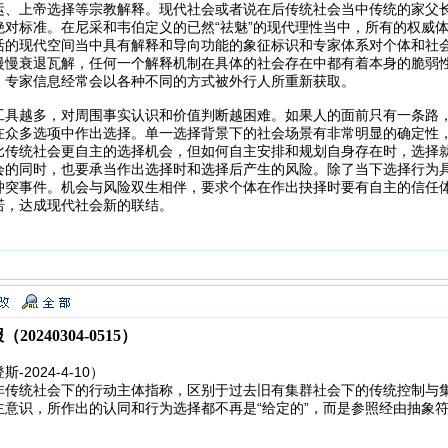
运、上帝选择等宗教解释。现代社会或者说在后传统社会当中传统的家父
绝对标准。在尼采和韦伯定义的已然“祛魅”的现代理性当中，所有的权威
活的现代空间当中具有解释和导向功能的象征标识和专家体系对个体和社
慢慢衰退瓦解，任何一个解释机制在具体的社会存在中都有着本身的脆弱
，专家信息经常会以各种不同的方式被外行人所重新获取。
工具越多，对周围事实认识和价值判断越困难。如果人的面前只有一条路
在众多选项中作出选择。单一选择背景下的社会场景有非常明显的确定性
比传统社会更自主的选择机会，但如何自主安排和规划自身存在时，选择
会的同时，也要承当作出选择时和选择后产生的风险。除了当下选择行为
冲突事件。机会与风险双生相伴，要求个体在作出抉择时要有自主的信任
诺，达成现代社会新的联结。
0240304-0515）
2024-4-10）
非传统社会下的行动主体指称，区别于过去旧有集群社会下的传统控制与
主意识，所作出的认同和行为选择都不再是“给定的”，而是参照经由抽象