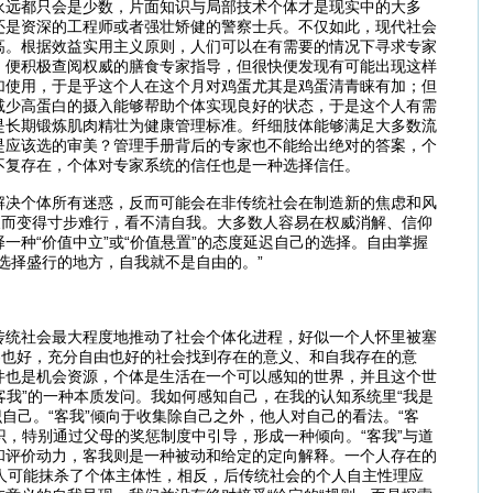
永远都只会是少数，片面知识与局部技术个体才是现实中的大多
还是资深的工程师或者强壮矫健的警察士兵。不仅如此，现代社会
高。根据效益实用主义原则，人们可以在有需要的情况下寻求专家
，便积极查阅权威的膳食专家指导，但很快便发现有可能出现这样
加使用，于是乎这个人在这个月对鸡蛋尤其是鸡蛋清青睐有加；但
减少高蛋白的摄入能够帮助个体实现良好的状态，于是这个人有需
是长期锻炼肌肉精壮为健康管理标准。纤细肢体能够满足大多数流
是应该选的审美？管理手册背后的专家也不能给出绝对的答案，个
不复存在，个体对专家系统的信任也是一种选择信任。
解决个体所有迷惑，反而可能会在非传统社会在制造新的焦虑和风
反而变得寸步难行，看不清自我。大多数人容易在权威消解、信仰
种“价值中立”或“价值悬置”的态度延迟自己的选择。自由掌握
选择盛行的地方，自我就不是自由的。”
传统社会最大程度地推动了社会个体化进程，好似一个人怀里被塞
容也好，充分自由也好的社会找到存在的意义、和自我存在的意
件也是机会资源，个体是生活在一个可以感知的世界，并且这个世
客我”的一种本质发问。我如何感知自己，在我的认知系统里“我是
识自己。“客我”倾向于收集除自己之外，他人对自己的看法。“客
识，特别通过父母的奖惩制度中引导，形成一种倾向。“客我”与道
和评价动力，客我则是一种被动和给定的定向解释。一个人存在的
代人可能抹杀了个体主体性，相反，后传统社会的个人自主性理应