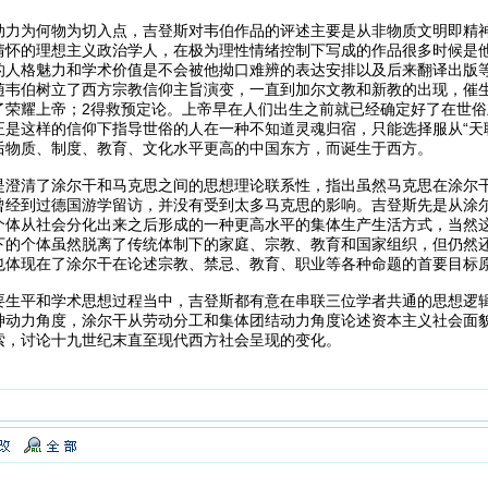
动力为何物为切入点，吉登斯对韦伯作品的评述主要是从非物质文明即精
情怀的理想主义政治学人，在极为理性情绪控制下写成的作品很多时候是
的人格魅力和学术价值是不会被他拗口难辨的表达安排以及后来翻译出版
随韦伯树立了西方宗教信仰主旨演变，一直到加尔文教和新教的出现，催生
了荣耀上帝；2得救预定论。上帝早在人们出生之前就已经确定好了在世
正是这样的信仰下指导世俗的人在一种不知道灵魂归宿，只能选择服从“天
后物质、制度、教育、文化水平更高的中国东方，而诞生于西方。
是澄清了涂尔干和马克思之间的思想理论联系性，指出虽然马克思在涂尔
曾经到过德国游学留访，并没有受到太多马克思的影响。吉登斯先是从涂尔
个体从社会分化出来之后形成的一种更高水平的集体生产生活方式，当然
下的个体虽然脱离了传统体制下的家庭、宗教、教育和国家组织，但仍然
也体现在了涂尔干在论述宗教、禁忌、教育、职业等各种命题的首要目标
要生平和学术思想过程当中，吉登斯都有意在串联三位学者共通的思想逻
神动力角度，涂尔干从劳动分工和集体团结动力角度论述资本主义社会面
索，讨论十九世纪末直至现代西方社会呈现的变化。