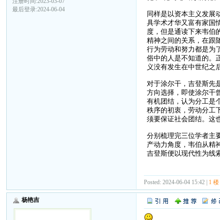
注册时间:2023-03-07
最后登录:2024-06-04
同样是以资本主义发展
具学术才华又富有家国
度，但是通读下来韦伯
精神之间的关系，在跟
行为劳动和努力都是为
俗中的人是不知道的。
义没有发生在中世纪之
对于涂尔干，吉登斯先
方向选择，即使涂尔干
有机团结，认为分工是
秩序的初衷，劳动分工
须要保证社会团结。这
分别梳理完三位学者主
产动力角度，韦伯从精
吉登斯便以现代性为线
Posted: 2024-06-04 15:42 |
1 楼
杨艳吉