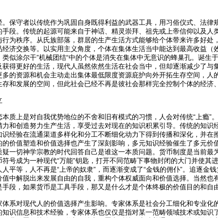
径。保守者以传统作为巩固自身既得利益的武器工具，用习俗仪式、法律
的手段。传统的起源可能来自于神话、精灵崇拜、祖先或上帝信仰以及人
与行为秩序。从氏族部落，群居的生产生活方式能够给个体带来许多好处
品经济交换等。以实用主义角度，个体在集体生活当中能达到最高收益（
，类似涂尔干”机械团结“中的个体是消失在集体中无意识的蜂巢孔。诞生
及获得更好的生活，现代人虽然依然生活在社会当中，但却逐渐减少了与集
更多的资源和机会主动走出集体最低限度资源庇护向外开拓生存空间，人
生存和发展的空间，但此社会已经不再是彼社会那样完全控制个体的经济
立
恋本质上是对自我优势地位的不舍和旧有模式的习惯，人会对传统“上瘾”
精力和创造努力生产生活，享受过去对现在的知识积累引导。传统的知识
知识经验在流通渠道多样化和分工不断细化动力下得到传播和深化，并在
的的价值塑造和价值选择也产生了深刻影响，多元知识经验催生了多元价
质疑一切神学宗教的时代回答自己是谁这一本质问题。货币制度是当前最
币符号成为一种现代“万能”钥匙，打开不同范畴下事物封闭的大门并使其
人平等，人不再是“上帝的奴隶”，而逐渐变成了“金钱的佣仆”。追逐金
价值中解脱出来发展自由的自我，重构个体权威面向和价值选择。当然也
是手段，如果货币是工具手段，那又是什么才是个体终极的价值目的和自
家体系对现代人的价值选择产生影响。专家体系是社会分工细化和专业化
的知识信息和技术经验，专家体系也仅仅是指对某一范畴领域技术或知识