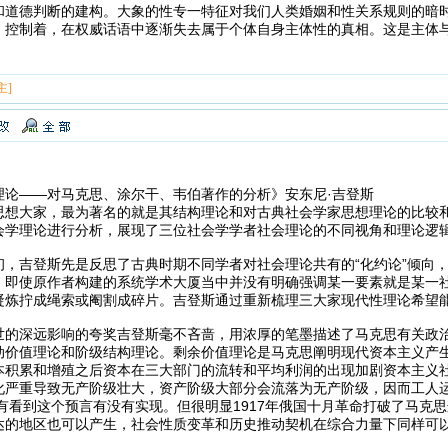
和道德判断的建构。大象的性专一特征对我们人类婚姻和性关系规则的暗
，控制着，在权威话语中逐渐失去属于个体自身主体性的真相。这是主体
主]
理论——对马克思、涂尔干、韦伯著作的分析》安东尼·吉登斯
思想大家，最为著名的就是其结构理论和对古典社会学家思想理论的比较
会学理论进行分析，展现了三位社会学学者社会理论的不同视角和理论逻
初，吉登斯先是反思了古典时期不同学者对社会理论共有的“化约论”倾向
。即使原作者构建的系统学术大厦当中并没有明确强调某一要素就是某一
凝炼拧成绳索或阉割成碎片。吉登斯通过重新梳理三大家现代性理论希望
世的深远影响的夸奖吉登斯毫不吝啬，用浓厚的笔墨描述了马克思有关政
动价值理论和阶级结构理论。剩余价值理论是马克思阐明现代资本主义产
本积累和增殖之后资本在三大部门的流转和平均利润的出现加剧资本主义
化严重导致无产阶级壮大，资产阶级大部分会流落为无产阶级，因而工人
没有看到这个预言有没有实现。但很明显1917年俄国十月革命打破了马
达的地区也可以产生，社会性质变革和历史推动契机在综合力量下同样可
。