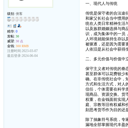
一、现代人与传统
传统是保守者的合法途
级别:
侠客
和家父长社会当中惯用
统在人类日常精神生活
以及族群婚姻选择与商
精华:
0
识，成为集体中的一员
发帖:
30
人环境就能保持生存以
威望:
30 点
被驱逐，还是因为需要
金钱:
300 RMB
人依旧是从社会中获得
注册时间:2023-03-07
最后登录:2024-06-04
二、多元价值与价值中
保守主义者对传统的眷
甚至群体可以花费较少
确。在非传统社会中，
方式和生活方式，对人
信任，个体需要在科学
现商品、资源交换。货
权重，在金钱面前实现人
庭、宗教等旧有权威和
刻思考货币作为目的还
除了抽象符号系统，专
漏地全部掌握现代丰盈