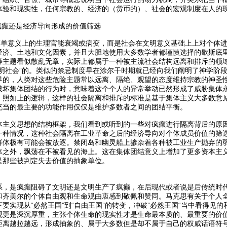
体验和现实性，任何宗教的、经济的（货币的）、社会的宏观制度在人的
疯癫还是经济导向形成的价值筛选
是简单意义上的生理官能衰竭或病变，而是社会在文明意义基础上上对个体
经济、土地和文化因素，并且大胆地使用大多数学者都谨慎选择的歇斯底
等主题看似散乱无章，实际上都属于一种被主流社会结构远离和排斥的领
明社会”的。类似的禁忌制度早在涂尔干时期就已经向我们阐明了神学阶段
界的，人类对这些危险主题常以远离、隔绝、观望的态度维持宗教的神圣性
破坏集体团结的行为时，意味着这个个人的异常举动已然形成了威胁集体
。照如上的逻辑，这样的社会隔离和排斥的标准是基于集体主义大多数意
充当的最主要的功能作用仅仅是维护多数者之间的团结平衡。
体主义思想的结构框架，我们看到或听到的一些对疯癫进行隔离背后的原
一种情况，这种社会隔离在工业革命之后的经济导向对个体成员价值的筛
群体极有可能会被放逐。禁闭岛和幽灵船上掺杂着各种被工业生产抛弃的
体之外，飘荡在不被看见的海上。这在集体团结意义上增加了更多资本主
是那些被判定失去价值的抽象单位。
系，是疯癫阻碍了文明还是文明生产了疯癫，在后现代或者说是后传统时
和齐美尔的个体自由观和生命观由衷感到敬佩和赞同。马克思有关于个人全
要实现从“必然王国”到“自由王国”的转变，冲破”必然王国“当中看得见
观更是深沉厚重，主张个体生命的现实性才是生命最本质的、最重要的价
距离越拉越远，形成抽象的、属于大多数但是却不属于自己的权威话语符