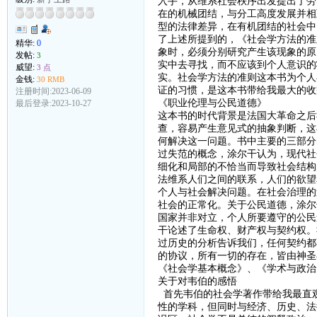
入手，从维系社会秩序出发提出了劳
在的机械团结，与分工高度发展并相
型的法律差异，在有机团结的社会中
了上述所提到的，《社会学方法的准
精华:
0
象时，必须分别研究产生该现象的原
发帖:
3
实中去寻找，而不应该到个人意识的
威望:
3 点
实。社会学方法的准则这本书为个人
金钱:
30 RMB
证的习惯，是这本书带给我最大的收
注册时间:2023-06-09
《职业伦理与公民道德》
最后登录:2023-10-27
这本书的时代背景是法国大革命之后
查，容易产生意见式的抽象判断，这
何解决这一问题。书中主要的三部分
过失范的概念，涂尔干认为，现代社
细化和局部的不恰当而导致社会结构
法维系人们之间的联系，人们的欲望
个人与社会解决问题。在社会治理的
社会的正常化。关于公民道德，涂尔
国家并非对立，个人所要遵守的公民
干论述了生命权、财产权与契约权。
过历史的分析告诉我们，任何契约都
的协议，所有一切的存在，皆由神圣
《社会学基本概念》、《学术与政治
关于对韦伯的感悟
首先韦伯的社会学著作带给我最直
性的学科，但同时与经济、历史、法