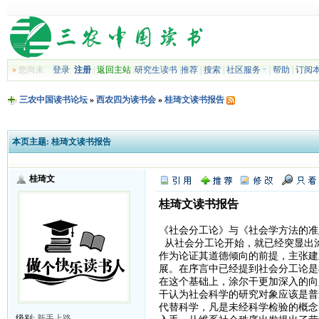
»
您尚未
登录
注册
|
返回主站
|
研究生读书
|
推荐
|
搜索
|
社区服务
|
帮助
|
订阅
三农中国读书论坛
»
西农四为读书会
»
桂琦文读书报告
本页主题:
桂琦文读书报告
桂琦文
桂琦文读书报告
《社会分工论》与《社会学方法的准
从社会分工论开始，就已经突显出
作为论证其道德倾向的前提，主张建
展。在序言中已经提到社会分工论是
在这个基础上，涂尔干更加深入的向
干认为社会科学的研究对象应该是普
代替科学，凡是未经科学检验的概念
级别:
新手上路