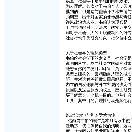
误区，社会学不是单纯的阐释政治、
为人理解。其次对于韦伯个人，阅读
批判的，但是这与他满怀学术热情与
的期望，出于对国家的使命感与责任
许以政治为志业。韦伯认为现代是一
干与韦伯的对比，涂尔干的实证主义
调对于社会中人的主观能动性的研究
社会行动作为研究对象，把价值中立
关于社会学的理想类型
韦伯给社会学下的定义是，社会学是
说明的科学。然而社会学的研究对象
能想当然的去统计和计算，为了保证
类型是建构的一套精确而严谨的概念
距，并对这种差距做出因果解释。不
内在的自发逻辑与外在客观的决定性
原因以及这些原因的权重，应由研究
要了解意义、动机与目的。他从社会
工具。其中目的合理性行动是其他行
以政治为业与和以学术为业
这两篇韦伯的演讲是本月阅读中使
迁动荡，仍旧保持自我的清明。这两
度，作为职业的学术可以谋生，但是