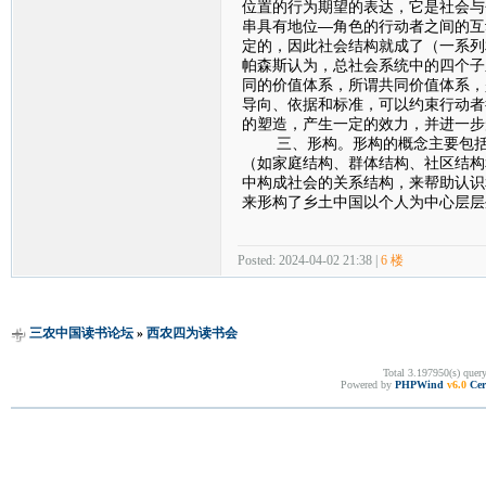
位置的行为期望的表达，它是社会与
串具有地位—角色的行动者之间的互
定的，因此社会结构就成了（一系列
帕森斯认为，总社会系统中的四个子
同的价值体系，所谓共同价值体系，
导向、依据和标准，可以约束行动者
的塑造，产生一定的效力，并进一步
三、形构。形构的概念主要包括两
（如家庭结构、群体结构、社区结构
中构成社会的关系结构，来帮助认识
来形构了乡土中国以个人为中心层层
Posted: 2024-04-02 21:38 |
6 楼
三农中国读书论坛
»
西农四为读书会
Total 3.197950(s) quer
Powered by
PHPWind
v6.0
Cer