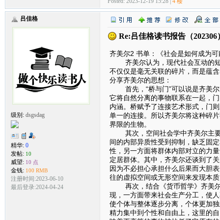
Posted: 2023-12-19 15:28 |
4 楼
吕佳格
Re:吕佳格读书报告（20230
齐美尔2 书单：《社会是如何成为
齐美尔认为，现代社会互动的短暂
不仅仅是毫无关联的碎片，而是蕴含
分享齐美尔的思想：
首先，“桥与门”可以说是齐美尔
它将自然分离的事物联系在一起，门
内涵。桥赋予了连接艺术形式，门则
单一的连接。所以齐美尔将这种碎片
级别:
dsgsdag
界限的生物。
其次，空间社会学中齐美尔主要区
间的内部异质性受到抑制，缺乏固定
精华:
0
性，另一方面将群体内部对立的力量
发帖:
10
定居群体。其中，齐美尔还谈到了关
威望:
10 点
因为不必担心承担什么后果而大胆表
金钱:
100 RMB
往的虚拟空间或无形空间来发现本质
注册时间:2023-06-10
再次，结合《货币哲学》齐美尔对
最后登录:2024-04-24
现，一方面带来社会生产分工，使人
使个体与整体逐步分离，个体更加独
精力集中到个性和自由上，这里的自