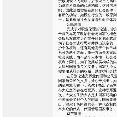
贵族所设立的城镇，后来城市的居民
为基础所选举的代表构成，这时的法
织，因此法团需要在新的社会条件下
有新的功能，如设立行业的一般原则
平，是要根据社会发展条件而具体决
公民道德：
完成了对职业伦理的论述，涂尔干
干首先界定了政治社会与国家的概念
会服从权威本身而非任何其他正式建
为了社会才进行思考并做出决定的，
护个体权利，还有其他高于个体目标
系分为两个方面，第一方面是国家应
社会实践，而不是个人本性，社会会
权利；同时，为了使其成员构成的集
人应对国家所负的义务，国家为个人
需要服从社会的权威，以维护社会
在分别论述完职业伦理和公民道德
国家与公民的义务，涂尔干指出，如
的范围就会较小，涂尔干指出了民主
与大众之间存在着联系，这种联系通
次，大众的生活大多是由国家明确的
但国家会了解个人的想法，国家要做
出，涂尔干所向往的是一种代议制民
举大众的代表，代理管理国家事务，
财产道德：