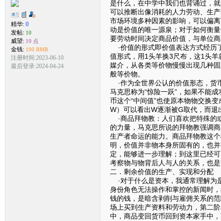
是什么，在中学中我们也背诵过，就
可以推断出像消耗的人力劳动、生产
市场环境多种因素的影响，可以偏离
精华:
0
动是价值的唯一源泉；对于如何衡量
发帖:
10
要劳动时间决定商品价值，与单位商
威望:
10 点
·价值的形式即价值表达方式经历
金钱:
100 RMB
值形式，用1头羊换3尺布，这1头
注册时间:2023-06-10
媒介，从各类等价物慢慢出现几种固
最后登录:2024-04-24
般等价物。
·作为全世界公认的价值形态，货币
马克思称为“惊险一跃”，如果不能
币这个“中间值”也使原本物物交换变
W）可以看出W逐渐被G取代，而退
·商品拜物教：人们喜欢把特殊的
的力量，马克思所说的拜物教强调商
生产者命运的能力。商品拜物教这个
明，价值并非物本身所固有的，也并
定，能够进一步理解；到这里已经可
考察物与物背后人与人的关系，也是
二．剩余价值的生产、实现和分配
·对于什么是资本，我通常理解为
身份角色无法操作和掌控的新闻时，
钱的钱，是暗含剥削与雇佣关系的范
场上买到生产资料和劳动力，第二阶
中，商品变回货币回到资本家手中，