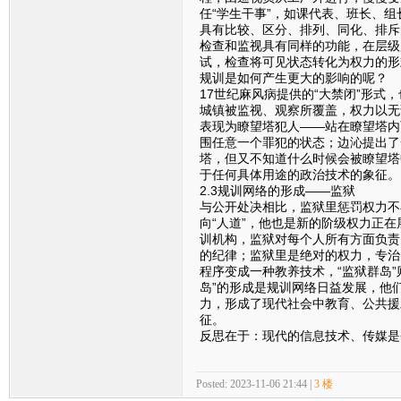
任“学生干事”，如课代表、班长、
具有比较、区分、排列、同化、排斥
检查和监视具有同样的功能，在层级
试，检查将可见状态转化为权力的形
规训是如何产生更大的影响的呢？
17世纪麻风病提供的“大禁闭”形
城镇被监视、观察所覆盖，权力以无
表现为瞭望塔犯人——站在瞭望塔内
围任意一个罪犯的状态；边沁提出了
塔，但又不知道什么时候会被瞭望塔
于任何具体用途的政治技术的象征。
2.3规训网络的形成——监狱
与公开处决相比，监狱里惩罚权力不
向“人道”，他也是新的阶级权力正
训机构，监狱对每个人所有方面负责
的纪律；监狱里是绝对的权力，专治
程序变成一种教养技术，“监狱群岛
岛”的形成是规训网络日益发展，他
力，形成了现代社会中教育、公共援
征。
反思在于：现代的信息技术、传媒是
Posted: 2023-11-06 21:44 |
3 楼