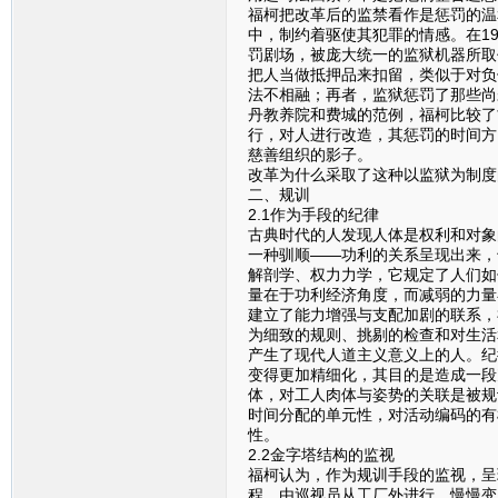
福柯把改革后的监禁看作是惩罚的温
中，制约着驱使其犯罪的情感。在1
罚剧场，被庞大统一的监狱机器所取
把人当做抵押品来扣留，类似于对负
法不相融；再者，监狱惩罚了那些尚
丹教养院和费城的范例，福柯比较了
行，对人进行改造，其惩罚的时间方
慈善组织的影子。
改革为什么采取了这种以监狱为制度
二、规训
2.1作为手段的纪律
古典时代的人发现人体是权利和对象
一种驯顺——功利的关系呈现出来，
解剖学、权力力学，它规定了人们如
量在于功利经济角度，而减弱的力量
建立了能力增强与支配加剧的联系，
为细致的规则、挑剔的检查和对生活
产生了现代人道主义意义上的人。纪
变得更加精细化，其目的是造成一段
体，对工人肉体与姿势的关联是被规
时间分配的单元性，对活动编码的有
性。
2.2金字塔结构的监视
福柯认为，作为规训手段的监视，呈
程，由巡视员从工厂外进行，慢慢变