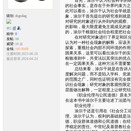
首先，涂尔干认为社会科学的研究
的社会事实，是存在于外界约束力之
此可以看出，涂尔干认为社会学就是
象，涂尔干首先提出的研究准则就是
级别:
dsgsdag
对研究的对象进行从外到内的观察、
的影响，最大限度避免主观成见的渗
的，涂尔干根据社会结合程度把社会
精华:
0
在对研究对象进行了界定和区分后
发帖:
10
认为对一种社会现象的解释，应该关
威望:
10 点
探索，重视社会内部不同环境的作用
金钱:
100 RMB
因果关系，这里可以看出涂尔干的实
注册时间:2023-06-10
检验准则中，共变法以其突出的优点
最后登录:2024-04-24
在一定因果关系，这种方法不需要繁
总结来看，涂尔干就是在告诉人们
度解决问题，而不是陷入学科、党派
的范围之广，同时也证明没有完全摆
识社会现象；研究对象的客观性限定
层面做出解释，一定程度上让研究结
《职业伦理与公民道德》原名为《
在这本书中涂尔干主要论述了法团与
职业伦理：
涂尔干还是引用在《社会分工论》
理。涂尔干认为，权利的基础就是法
德，职业群体道德和公民道德；在经
序稳定的责任。中世纪及基督教社会