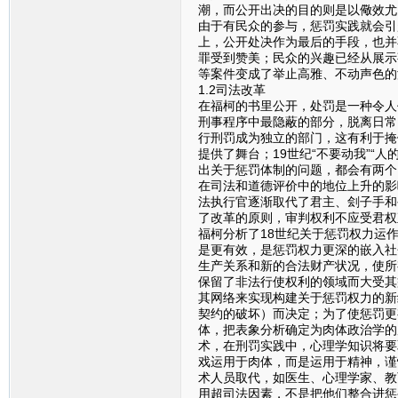
潮，而公开出决的目的则是以儆效尤
由于有民众的参与，惩罚实践就会引
上，公开处决作为最后的手段，也并
罪受到赞美；民众的兴趣已经从展示
等案件变成了举止高雅、不动声色的
1.2司法改革
在福柯的书里公开，处罚是一种令人
刑事程序中最隐蔽的部分，脱离日常
行刑罚成为独立的部门，这有利于掩
提供了舞台；19世纪“不要动我”“
出关于惩罚体制的问题，都会有两个
在司法和道德评价中的地位上升的影
法执行官逐渐取代了君主、刽子手和
了改革的原则，审判权利不应受君权
福柯分析了18世纪关于惩罚权力运
是更有效，是惩罚权力更深的嵌入社
生产关系和新的合法财产状况，使所
保留了非法行使权利的领域而大受其
其网络来实现构建关于惩罚权力的新
契约的破坏）而决定；为了使惩罚更
体，把表象分析确定为肉体政治学的
术，在刑罚实践中，心理学知识将要
戏运用于肉体，而是运用于精神，谨
术人员取代，如医生、心理学家、教
用超司法因素，不是把他们整合进惩