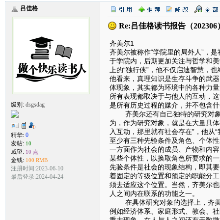
吕佳格
Re:吕佳格读书报告（2023
齐美尔1
齐美尔被称作“学院里的局外人”，
于学院内，后期更加关注与哲学和美
上的“独行侠”，他不仅启迪智慧，
他看来，真理知识是生存斗争的武器
体现象，其实都为环境中的各种力量
所有表现都取决于与他人的互动，这
是所有历史过程的媒介，并不包含什
级别:
dsgsdag
齐美尔还有自己独特的研究对象，
为，作为研究对象，就是在大量具体
入互动，那里就有社会存在”，他从“
精华:
0
至少有三种先验条件及角色、个体性
发帖:
10
一方面作为社会的成员、产物和内容
威望:
10 点
某些个体性，以换取角色所要求的一
金钱:
100 RMB
先验条件是社会的现象结构，即其要
注册时间:2023-06-10
着固定的等级位置和预定的职能分工
最后登录:2024-04-24
须去适应这个位置。当然，齐美尔也
人之间内在联系的功能之一。
在具体研究对象的选择上，齐美尔
例如经济体系、家庭形式、教会、社
重大现象，在人与人之间还有无数微