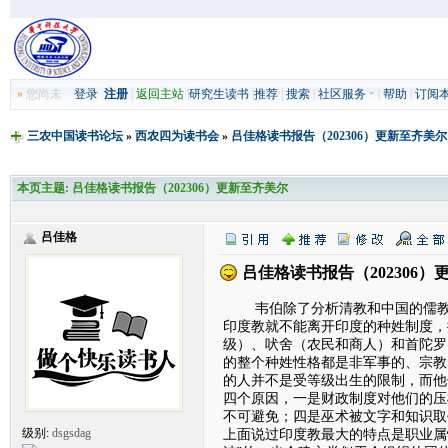
»
您尚未
登录
注册
|
返回主站
|
研究生读书
|
推荐
|
搜索
|
社区服务
|
帮助
|
订阅
三农中国读书论坛
»
西农四为读书会
»
吕佳格读书报告（202306）更新至齐美尔
本页主题:
吕佳格读书报告（202306）更新至齐美尔
吕佳格
吕佳格读书报告（202306）
韦伯除了分析清教和中国的儒教是
印度教就不能离开印度的种姓制度，
级）、吠舍（农民和商人）和首陀罗
的整个种姓性格都是非军事的、宗教
的人并不是受等级出生的限制，而他
四个原因，一是财政制度对他们的压
不可避免；四是巫术被文字和知识取
上面说过印度教最大的特点是职业属
级别:
dsgsdag