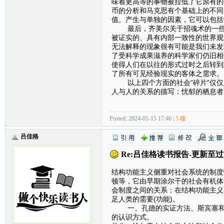
味着更高等的事物被拉低了它原有的
币的分析和马克思有个基础上的不同
值。产生与单独的因素，它可以包括
最后，齐美尔关于招魂术的一些看
被证实的、具有内部一致性的世界观
无法解释的现象很有可能是我们未发
了受科学成果滋养的科学家们仍旧相
使得人们在以往的形式过时之后转到
了所有可见经验现实的客体之需求。
以上四个方面的社会“碎片”仅仅
人与人的关系的描写：忧郁的栖息者
Posted: 2024-01-15 17:46 |
5 楼
吕佳格
Re:吕佳格读书报告-更新至
结构功能主义侧重对社会系统的制度
顿等，它由早期涂尔干的社会有机体
会制度之间的关系；在结构功能主义
足人类的需要(功能)。
一、孔德的实证方法、斯宾塞和涂
的认识方式。