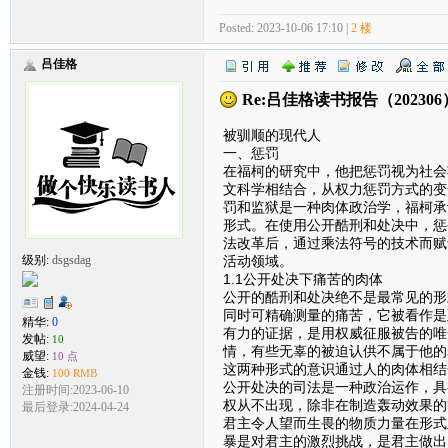
Posted: 2023-10-06 17:10 |
2 楼
吕佳格
Re:吕佳格读书报告（2023
被驯顺的现代人
一、惩罚
在福柯的研究中，他把惩罚视为社会
文科学相结合，从权力惩罚方式的变
罚和监狱是一种肉体政治学，福柯承
形式。在使用公开酷刑和处决中，惩
法改革后，通过乘法符号的技术而赋
活动领域。
级别:
dsgsdag
1.1公开处决下痛苦的肉体
公开的酷刑和处决绝不是最常见的形
同时可精确测量的痛苦，它被看作是
精华:
0
有力的证据，是用权威征服被告的唯
发帖:
10
情，有些无辜的被迫认供不属于他的
威望:
10 点
这两种形式的意识通过人的肉体相结
金钱:
100 RMB
公开处决的司法是一种政治运作，具
注册时间:2023-06-10
权从不出现，除非在制造轰动效果的
最后登录:2024-04-24
君主令人望而生畏的物质力量在形式
暴是对君主的激烈挑战，是君主做出