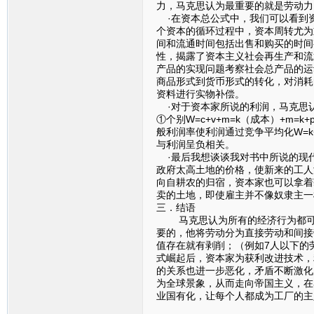
力，马克思认为最重要的就是劳动力
·在资本总公式中，我们可以看到
个资本的循环过程中，资本周转尤为
间和流通时间包括出售和购买的时间
性，揭露了资本主义社会再生产和流
产品的实现问题考察社会总产品的运
商品形式到货币形式的转化，对消耗
资料进行实物补偿。
·对于资本家所说的利润，马克思
①个别W=c+v+m=k（成本）+
般利润率使利润通过竞争平均化W=k
与利润呈负相关。
·最后我想谈谈我对书中所说的现
政府太高土地的价格，使新来的工人
向自耕农的归宿，资本家也可以拿着
卖的土地，即使雇主并不像奴隶主一
三．结语
马克思认为所有的经济行为都可以
要的，他将劳动分为直接劳动和间接
值存在就有剥削；（例如7人以下的
式崛起后，资本家为获利改进技术，
的关系也进一步恶化，矛盾不断激化
为全球景象，从而走向帝国主义，在
业国有化，让每个人都成为工厂的主