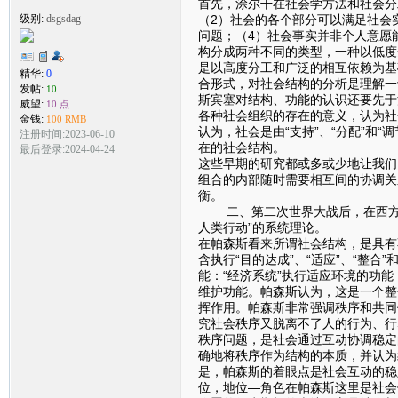
首先，涂尔干在社会学方法和社会分
（2）社会的各个部分可以满足社会
级别:
dsgsdag
问题；（4）社会事实并非个人意愿
构分成两种不同的类型，一种以低度
是以高度分工和广泛的相互依赖为基
精华:
0
合形式，对社会结构的分析是理解一
发帖:
10
斯宾塞对结构、功能的认识还要先于
威望:
10 点
各种社会组织的存在的意义，认为社
金钱:
100 RMB
认为，社会是由“支持”、“分配”和
注册时间:2023-06-10
在的社会结构。
最后登录:2024-04-24
这些早期的研究都或多或少地让我们
组合的内部随时需要相互间的协调关
衡。
二、第二次世界大战后，在西方社
人类行动”的系统理论。
在帕森斯看来所谓社会结构，是具有
含执行“目的达成”、“适应”、“整
能：“经济系统”执行适应环境的功能
维护功能。帕森斯认为，这是一个整
挥作用。帕森斯非常强调秩序和共同
究社会秩序又脱离不了人的行为、行
秩序问题，是社会通过互动协调稳定
确地将秩序作为结构的本质，并认为
是，帕森斯的着眼点是社会互动的稳
位，地位—角色在帕森斯这里是社会