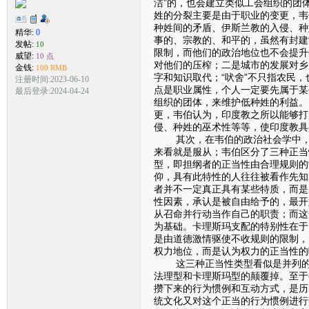
洁”的，也会建立类似工会组织的
姓的分裂主要是由于职业的变更，韦
种姓间的矛盾、伊斯兰教的入侵、种
精华:
0
事的、宗教的、和平的，虽然有封建
发帖:
10
限制，而他们的政治地位也不会提升
威望:
10 点
对他们的压榨；二是城市的发展对乡
金钱:
100 RMB
字和知识取代；“吠舍”不只指农民
注册时间:2023-06-10
点是职业属性，个人一定要先属于某
最后登录:2024-04-24
组织的团体，来维护低种姓的利益。
更，韦伯认为，印度教之所以能够打
侵、种姓的巫术性等等，使印度教具
其次，在韦伯的政治社会学中，最
来看就是服从；韦伯区分了三种正当
型，即担纲者的正当性由合理规则的
仰，具有此特性的人往往被看作先知
者并不一定真正具有某些特质，而是
性因素，承认是被自由给予的，最开
从召命并行动当作自己的职责；而这
为基础。卡理斯玛支配的特别性在于
是由道德激情驱使不收规则的限制，
权力地位，而是认为权力的正当性的
这三种正当性类型看似是并列的关
法理型和卡理斯玛型的颠覆掉。至于
攒下来的行为惯例和互动方式，是历
统文化又对这个正当的行为惯例进行