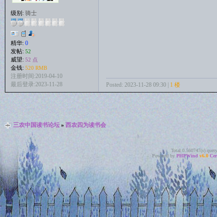
级别:
骑士
精华:
0
发帖:
52
威望:
52 点
金钱:
520 RMB
注册时间:2019-04-10
最后登录:2023-11-28
Posted: 2023-11-28 09:30 |
1 楼
三农中国读书论坛
»
西农四为读书会
Total 0.560747(s) quer
Powered by
PHPWind
v6.0
Cer