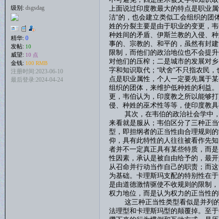
上面说过印度教最大的特点是职业属
级别:
dsgsdag
洁”的，也会建立类似工会组织的
姓的分裂主要是由于职业的变更，韦
种姓间的矛盾、伊斯兰教的入侵、种
精华:
0
事的、宗教的、和平的，虽然有封建
发帖:
10
限制，而他们的政治地位也不会提升
威望:
10 点
对他们的压榨；二是城市的发展对乡
金钱:
100 RMB
字和知识取代；“吠舍”不只指农民
注册时间:2023-06-10
点是职业属性，个人一定要先属于某
最后登录:2024-04-24
组织的团体，来维护低种姓的利益。
更，韦伯认为，印度教之所以能够打
侵、种姓的巫术性等等，使印度教具
其次，在韦伯的政治社会学中，最
来看就是服从；韦伯区分了三种正当
型，即担纲者的正当性由合理规则的
仰，具有此特性的人往往被看作先知
者并不一定真正具有某些特质，而是
性因素，承认是被自由给予的，最开
从召命并行动当作自己的职责；而这
为基础。卡理斯玛支配的特别性在于
是由道德激情驱使不收规则的限制，
权力地位，而是认为权力的正当性的
这三种正当性类型看似是并列的关
法理型和卡理斯玛型的颠覆掉。至于