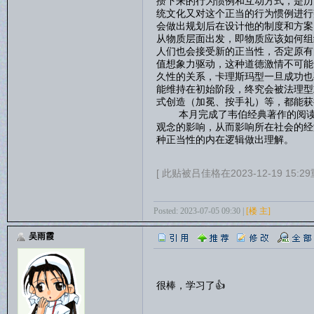
攒下来的行为惯例和互动方式，是历
统文化又对这个正当的行为惯例进行
会做出规划后在设计他的制度和方案
从物质层面出发，即物质应该如何组
人们也会接受新的正当性，否定原有
值想象力驱动，这种道德激情不可能
久性的关系，卡理斯玛型一旦成功也
能维持在初始阶段，终究会被法理型
式创造（加冕、按手礼）等，都能获
本月完成了韦伯经典著作的阅读，
观念的影响，从而影响所在社会的经
种正当性的内在逻辑做出理解。
[ 此贴被吕佳格在2023-12-19 15:2
Posted: 2023-07-05 09:30 |
[楼 主]
吴雨霞
很棒，学习了👍