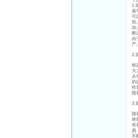
1
最
可
前
加
断
由
产
2
铁
大
从
的
牲
随
3
随
将
有
易
不