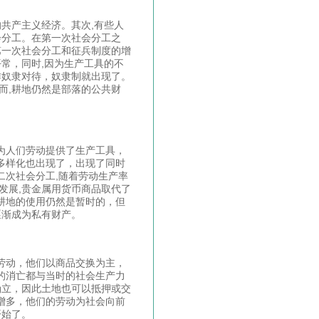
的共产主义经济。其次,有些人
会分工。在第一次社会分工之
第一次社会分工和征兵制度的增
平常，同时,因为生产工具的不
作奴隶对待，奴隶制就出现了。
而,耕地仍然是部落的公共财
为人们劳动提供了生产工具，
多样化也出现了，出现了同时
二次社会分工,随着劳动生产率
渐发展,贵金属用货币商品取代了
耕地的使用仍然是暂时的，但
逐渐成为私有财产。
劳动，他们以商品交换为主，
的消亡都与当时的社会生产力
确立，因此土地也可以抵押或交
增多，他们的劳动为社会向前
开始了。