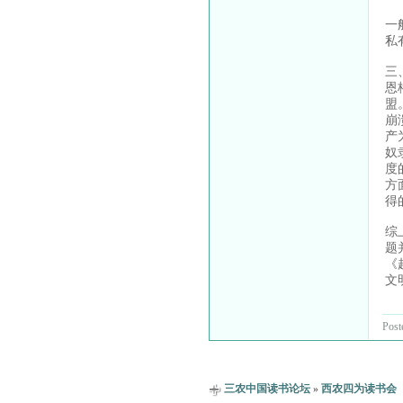
一
私
三
恩
盟
崩
产
奴
度
方
得
综
题
《
文
Post
三农中国读书论坛
»
西农四为读书会