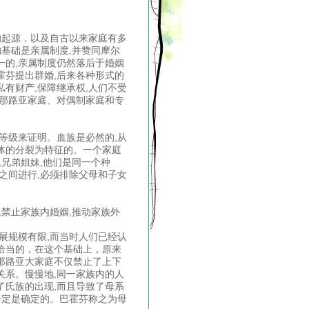
的起源，以及自古以来家庭有多
的基础是亲属制度,并赞同摩尔
一的,亲属制度仍然落后于婚姻
霍芬提出群婚,后来各种形式的
有财产,保障继承权,人们不受
普那路亚家庭、对偶制家庭和专
等级来证明。血族是必然的,从
体的分裂为特征的。一个家庭
,兄弟姐妹,他们是同一个种
之间进行,必须排除父母和子女
,禁止家族内婚姻,推动家族外
展规模有限,而当时人们已经认
恰当的，在这个基础上，原来
那路亚大家庭不仅禁止了上下
关系。慢慢地,同一家族内的人
了氏族的出现,而且导致了母系
一定是确定的。巴霍芬称之为母