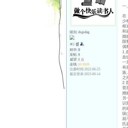
一
在
少
根
和
级别:
dsgsdag
婚
限
偶
精华:
0
1
发帖:
8
血
威望:
8 点
一
金钱:
80 RMB
有
注册时间:2022-06-25
族
最后登录:2023-06-14
之
2
普
婚
另
识
的
级
就
氏