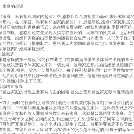
、家庭的起源
《家庭、私有制和国家的起源》中,恩格斯以亲属制度为基础,来研究家庭
种形式，在《家庭、私有制和国家的起源》中,恩格斯说,婚姻和家庭制度
通过研究婚姻和家庭的形式，来说明亲属制度与婚姻和家庭制度是并不统
家庭制度。恩格斯还首先发现人类存在原始的、无限制的性关系。之后巴
姻出现。婚姻和家庭的出现是因为随着社会生产力的提高，人们为了保护私
制的性行为受到习惯的制约。恩格斯认为婚姻家庭形式包括:血缘家庭、
制家庭四种婚姻家庭形式
.血缘家庭
缘是家庭的第一阶段,它的存在通过目前夏威夷血缘关系体系中出现的血液
开始就决定着个体家庭未来的一切发展。这种家庭形式的婚姻是以婚姻群
四个教派:祖先、父亲、父母和曾孙。每个序列都是相同年龄的男性和女性
。他们可以像兄弟姐妹一样结婚,从餐桌到血统。但这种婚姻只能在同龄人
间的婚姻,排除上下关系。
.普那路亚家庭
那路亚家庭的出现主要有两方面的因素,首先是普那路亚家庭限制近亲婚姻
姻。
一方面,当时的社会制度造成的社会的经济发展的状况限制了家庭公社的发
到有同一个母亲的亲兄弟姐妹之间是不能发生性关系的，这种行为就是不
家庭在子女和外族人通婚后分裂出来新家庭，这就是普那路亚大家庭。普
(即父母与子女之间)之间的发生不正当的性关系,也禁止了了同辈之间的性
不可能再互相通婚了。在这个基础上诞生了氏族。普那路亚家庭不仅导致
族制度。在普那路亚大家庭中,尽管孩子的父亲是不确定的,但孩子的母亲