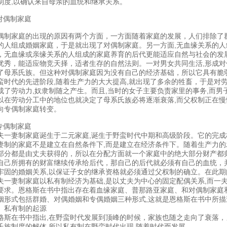
制度,以确认来自母亲的血统和继承关系。
.对偶制家庭
偶制家庭的出现的原因有两个方面，一方面随着家庭的发展，人们排除了
的人组成婚姻家庭，于是就出现了对偶制家庭。另一方面,无血缘关系的
，无血缘或亲缘关系的人组成的家庭养育的后代更能适应自然与社会的发
优秀，能适应物竞天择，适者生存的自然法则。一对男女共同生活,形成对
了母系氏族。但这种对偶制家庭因为没有自己的经济基础，所以它具有脆
蛮时代的先进阶段,随着生产力的大大提高,就出现了多余的牲畜，于是对
成了劳动力,奴隶制随之产生。而且,当时的女子主要负责家里的事务,而男
以在劳动分工中的地位也就决定了母系氏族必将逐渐衰落,而父权制正在
向专偶制家庭转变。
.专偶制家庭
夫一妻制家庭诞生于二元家庭,诞生于野蛮时代中期和高级阶段。它的完
妻制的家庭不是建立在自然条件下,而是建立在经济条件下。随着生产力的
部分都是由丈夫获得的，所以在分配方面就一个家庭中的绝大部分财产都
自己所拥有的财富继续传承给后代，那自己的后代就必须有自己的血统，并
牢固的婚姻关系,以保证子女的继承资格就必须通过父权制的确立。在此期
夫一妻制家庭以私有制经济为基础,是以丈夫为中心的固定配偶关系,而一
要求。恩格斯在书中指出存在着血缘家庭、普那路亚家庭、和对偶制家庭
姻形式包括群婚、对偶婚姻和专偶婚姻三种形式,这就是恩格斯在书中所
、私有制的起源
格斯在书中指出,在野蛮时代发展到顶峰的时候，家族也随之走向了衰落，
氏族制度的解体,所以私有制在野蛮时代出现,随着时代而发展。