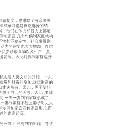
群婚制度，也排除了有亲缘关
人组成家庭也是自然选择的结
展，他们在体力和智力上都足
偶制家庭,几个对偶制家庭就构
弱性和不稳定性。社会发展到
劳动力的需要也大大增加，俘虏
子负责获取食物以及生产工具,
慢慢发展。因此对偶制家庭也开
成标志着人类文明的开始。一夫
发展和财富的增加,这些财富的
归丈夫所有。因此，男子要想
属于自己的氏族。因此,,要建
间,一夫一妻制的家庭形成了。
夫一妻制家庭不过是妻子对丈夫
和专偶制家庭四种家庭形式,而
描述的家庭起源。
另一方面,私有制的出现，导致