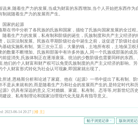
般说来,随着生产力的发展,当成为财富的东西增加,当个人开始把东西作为
有制就随着生产力的发展而产生。
、国家的起源
格斯在书中分析了各民族的氏族和国家，描绘了氏族向国家发展的全过程
。随着生产力的发展，私有制和阶级的诞生，氏族制度和共产主义经济的
溃，以宗法制发展。民族在早期阶级社会中诞生之前，这促进了阶级社会
为基础实施私有制。第三次分工后，大量的钱，土地所有权，土地保卫权
隶的数量不断增加。氏族和部落中有许多外族人,同一个氏族或部落的成员
的前提消失,氏族体制正在逐渐衰落。统治的少数阶级也需要同样的东西
面,他们的个人财富和财产权可以免受氏族制度的共产主义经济的影响。另
的个人财富形式转化为社会认可现象,即国家就出现了。
上所述,恩格斯分析和论述了家庭、他在《起源》一书中提出了私有制、阶
并不是从来就有的,而是随着生产力和社会的发展而产生的,是特定时代和
起源》仍具有深远的意义,它对婚姻、家庭、私有制、态等等,对新世纪历
明建设、私有制理论和国家治理现代化无疑具有指导意义。
ed: 2023-06-14 20:27 |
[楼 主]
帖子浏览记录
版块浏览记