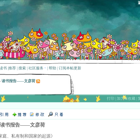
读书
|
推荐
|
搜索
|
社区服务
|
帮助
|
订阅本帖更新
»
读书报告——文彦荷
打印
|
加为IE收藏
|
读书报告——文彦荷
家庭、私有制和国家的起源》