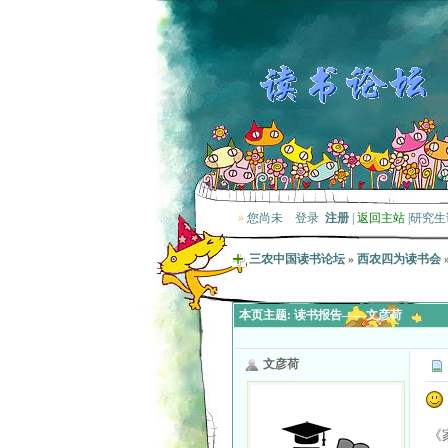
»
您尚未
登录
注册
|
返回主站
|
研究生
三农中国读书论坛
»
西农四为读书会
本页主题:
读书报告——文彦荷
文彦荷
《