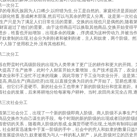
.第一次分工
早的母系氏族因为人口稀少,以狩猎为生,分工是自然的。家庭经济是原始
以驯化牲畜,形成树木部落,然后可以与其余的野蛮人分离。这是第一次社
,生产只是为了满足人们日常生活的需要。交换的出现也只是偶然的,随着
,财富超过了他们的需要。由于这些商品可以换取其他商品,交换开始变得
进步，牲畜也开始增加，出现多余的现象，,俘虏成为这种劳动力,并被当
于奴隶制的出现,社会分为剥削者和被剥削者，主人和奴隶，两个阶级。然
,个人除了使用权之外,没有其他权利。
.第二次分工
器在野蛮时代高级阶段的出现为人类带来了更广泛的耕作和更大的开阔。
大提高了生产效率，此时个人财富开始大量增加，生产技术提高了，农业
事农业和手工业忙不过来的现象，因此导致了手工业与农业分开。这是第
提高,商品生产(商品经济)出现,以直接交换为目的生产开始了。贸易也逐
畜。但它们不是硬币。新的社会分工也带来了新的阶级划分和贫富差距。
着社会的发展，后来将耕地分给每家每户耕种。当时,农田尚未完全占用,
.第三次社会分工
着第三社会分工，出现了一个新的阶级即商人阶级。商人阶级不从事生产
商品交换作为自己谋生的手段。每个时期的新的阶级的出现或者旧的阶级
着密切的关系，随着商人阶级的形成,金属货币硬币出现,土地所有制得以
，社会财富迅速集中于某一阶级的手中，社会中的穷人和奴隶的数量日益
断发展提供动力,奴隶被视为与人一样的私人财产，从此,阶级对立的历史