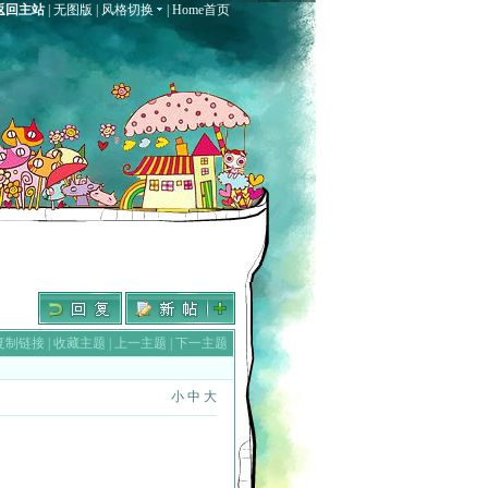
返回主站
|
无图版
|
风格切换
|
Home首页
复制链接
|
收藏主题
|
上一主题
|
下一主题
小
中
大