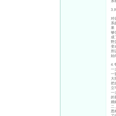
系
3
对
系
果
够
成
野
变
所
始
4
一
一
大
把
立
一
的
婚
二
恩
了