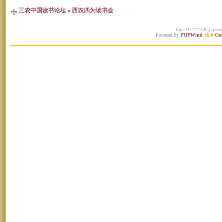
三农中国读书论坛
»
西农四为读书会
Total 0.272132(s) quer
Powered by
PHPWind
v6.0
Cer