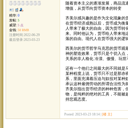
随着资本主义的逐渐发展，商品流
增值，从货币向货币资本的转变
精华:
0
齐美尔感兴趣的是作为文化现象的
发帖:
5
在货币经济成熟以后，货币成为衡
威望:
5 点
人带来了极大的自由，因为货币转
金钱:
50 RMB
来。同时他认为，货币给人带来地
注册时间:2022-06-29
落的自由。现代人在货币强大的逻
最后登录:2023-03-23
西美尔的货币哲学马克思的货币观
神的塑造效果，货币只是个切入点
关系的非人格化 冷漠、傲慢、玩
还有一个他们之间最大的不同就是
某种程度上说，货币只不过是那赤
系，里面充满着压迫与奴役对某种
承认这种雇佣劳动的所谓合法性为
齐美尔指出货币经济的种种危害，
物，是纯粹的绝对的工具，不能被
持悲观态度。
Posted: 2023-03-23 18:14 |
[楼 主]