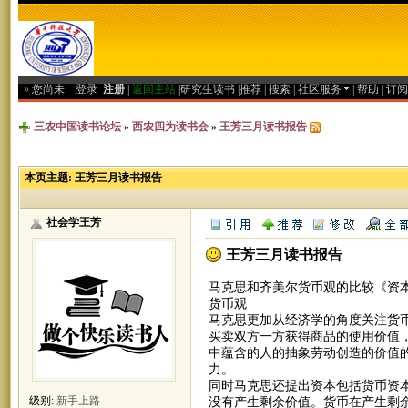
»
您尚未
登录
注册
|
返回主站
|
研究生读书
|
推荐
|
搜索
|
社区服务
|
帮助
|
订阅
三农中国读书论坛
»
西农四为读书会
»
王芳三月读书报告
本页主题:
王芳三月读书报告
社会学王芳
王芳三月读书报告
马克思和齐美尔货币观的比较《资本
货币观
马克思更加从经济学的角度关注货
买卖双方一方获得商品的使用价值
中蕴含的人的抽象劳动创造的价值
力。
同时马克思还提出资本包括货币资
没有产生剩余价值。货币在产生剩
级别:
新手上路