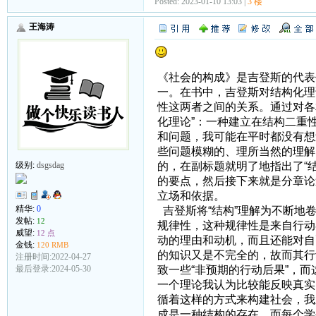
Posted: 2023-01-10 13:03 |
3 楼
王海涛
《社会的构成》是吉登斯的代表
一。在书中，吉登斯对结构化理
性这两者之间的关系。通过对各
化理论”：一种建立在结构二重
和问题，我可能在平时都没有想
些问题模糊的、理所当然的理解
的，在副标题就明了地指出了“
级别:
dsgsdag
的要点，然后接下来就是分章论
立场和依据。
精华:
0
吉登斯将“结构”理解为不断地
发帖:
12
规律性，这种规律性是来自行动
威望:
12 点
动的理由和动机，而且还能对自
金钱:
120 RMB
的知识又是不完全的，故而其行
注册时间:2022-04-27
致一些“非预期的行动后果”，而
最后登录:2024-05-30
一个理论我认为比较能反映真实
循着这样的方式来构建社会，我
成是一种结构的存在，而每个学