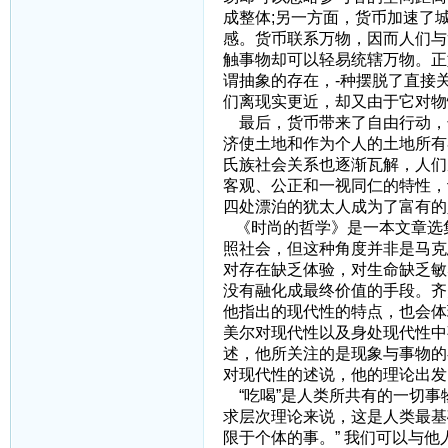
成整体;另一方面，货币加速了
感。货币联系万物，因而人们与
触事物却可以轻易统辖万物。正
谓抽象的存在，-种摆脱了直接
们离现实更近，却又由于它对物
最后，货币带来了自由行动，
济使土地和作为个人的土地所有
氏族社会关系也逐渐瓦解，人们
客观、公正和一视同仁的特性，
四处漂泊的犹太人成为了富有的
《时尚的哲学》是一本文章选
照社会，但这种角度并非是马克
对存在缺乏体验，对生命缺乏敏
没有融化成最终价值的手段。齐
他指出的现代性的特点，也会体
美尔对现代性以及身处现代性中
述，他所关注的是现象与事物的
对现代性的述说，他的理论出发
“吃喝”是人类所共有的一切事
求层次理论来说，这是人类最基
限于个体的事。” 我们可以与