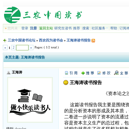
»
您尚未
登录
注册
|
返回主站
|
研究生读书
|
推荐
|
搜索
|
社区服务
|
帮助
|
订阅
三农中国读书论坛
»
西农四为读书会
»
王海涛读书报告
Pages: ( 1/2 total )
«
2
»
1
本页主题:
王海涛读书报告
王海涛
王海涛读书报告
《资本论之浅论失业现
这篇读书报告我主要是围绕资本
的是分析资本的形成及其本质，
二卷进一步说明了资本的流通过
容是资本主义生产的总过程，包
过程中就产生了许多联想与想象
级别:
dsgsdag