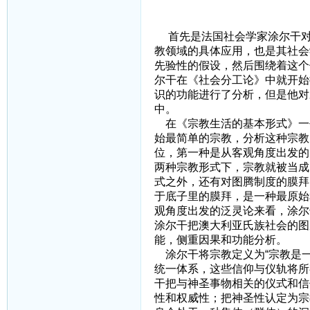
二、试述涂
首先是法国社会学家涂尔干对
教领域的具体应用，也是其社会
先验性的假设，然后围绕着这个
尔干在《社会分工论》中就开始
识的功能进行了分析，但是他对
中。
在《宗教生活的基本形式》一
始最简单的宗教，分析这种宗教
位，第一种是从客观角度出发的
两种宗教形式下，宗教就被当成
式之外，还有对图腾制度的膜拜
于底子里的膜拜，是一种最原始
观角度出发的泛灵论来看，涂尔
涂尔干把澳大利亚氏族社会的图
能，侧重因果和功能分析。
涂尔干将宗教定义为“宗教是
统一体系，这些信仰与仪轨将所
干把与神圣事物相关的仪式和信
性和权威性；把神圣性认定为宗