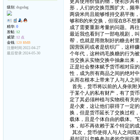
更具使用价值的物，便初步具有
形，人们的交换范围扩大，频率
级别:
dsgsdag
两袋米尚且能够维持交易平衡，
够和B的米交换，但现在B不想
精华:
0
成了需要重新考量的问题。再往
发帖:
12
最近我也看到了一部电视剧，叫
威望:
12 点
帮，也就是用熬制好的糖去村里
金钱:
120 RMB
国营医药或者是纺织厂，这样赚
注册时间:2022-04-27
个年代，这种鸡毛换糖的行为被
最后登录:2024-05-30
当交换从实物交换中抽象出来，
正是社会整体赋予货币相对应的
性，成为所有商品之间的绝对中
从而在根本上带来了人与人之间
首先，货币将以前的人身依附
于某个人的私有财产，有了货币
定了其必须种植与实物税有关的
是小麦，这让他们获得了一定的
换，但是货币延长了交换过程，
载体，且是个体自由的载体。”
体，却不再依赖于某个特定的成
其次，货币使得人与人之间既
易却可以忽略参与者的空间距离