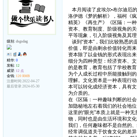
本月阅读了皮埃尔•布尔迪厄的
洛伊德《梦的解析》，福柯《疯
精英》《再生产》《区隔：一种
资本、教育制度、阶级视角的关
平等现象，引入阶级视角及其理
谈到“资本”，我们比较熟悉的
级别:
dsgsdag
价值，即是由剩余价值转化而来
资本除了以金钱的形式表现出来
精华:
0
细分为四种类型：经济资本、文
发帖:
12
的是教育，教育包括了学校教育
威望:
12 点
为个人成长过程中所能接触到的
金钱:
120 RMB
理解。文化资本是一种表现行动
注册时间:2022-04-27
本可以转化成经济资本，具有文
最后登录:2024-05-30
为介质的。
在《区隔：一种趣味判断的社会
加隐秘地左右着我们的社会地位
这里的“眼光”本质上就是一种
物，同时也是由生活环境和文化
我们，任何趣味都不是自然的、
经常调侃道关于饮食文化的差异