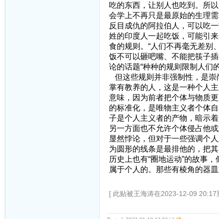
吃的东西，让别人也吃到。所以
会学上不再只是最原始的生理需
反目成仇的阿拉伯人，可以吃一
姓的印度人一起吃饭，可能引来
食的规则。“人们不再毫无差别
饭不可以砸吧嘴、不能把筷子插
论的话题“种种的规则限制人们
但这些规则并非强制性，是崇
掌有教养的人，这是一种个人主
意味，因为前者把个体与物质更
的标准化，是唯物主义者个体自
子是个人主义者的产物，暗示着
另一方面也不允许个体侵占他或
显然悖论，但对于一些强调个人
为圆形的线条是最排他的，把其
历史上也有“圈地运动”的故事
属于个人的。那些有棱角的器皿
[ 此贴被王海涛在2023-12-09 20:1