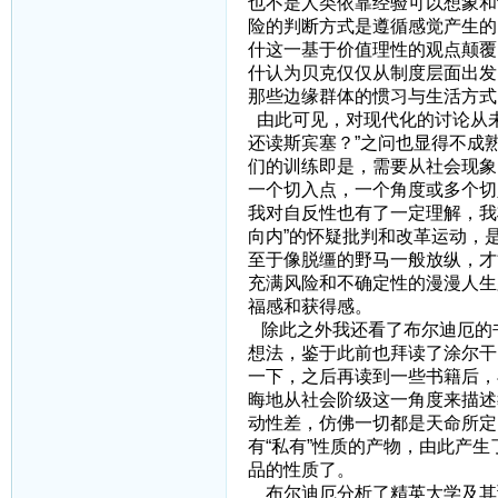
也不是人类依靠经验可以想象和
险的判断方式是遵循感觉产生的
什这一基于价值理性的观点颠覆
什认为贝克仅仅从制度层面出发
那些边缘群体的惯习与生活方式
由此可见，对现代化的讨论从未
还读斯宾塞？”之问也显得不成
们的训练即是，需要从社会现象
一个切入点，一个角度或多个切
我对自反性也有了一定理解，我
向内”的怀疑批判和改革运动，
至于像脱缰的野马一般放纵，才
充满风险和不确定性的漫漫人生
福感和获得感。
除此之外我还看了布尔迪厄的
想法，鉴于此前也拜读了涂尔干
一下，之后再读到一些书籍后，
晦地从社会阶级这一角度来描述
动性差，仿佛一切都是天命所定
有“私有”性质的产物，由此产
品的性质了。
布尔迪厄分析了精英大学及其