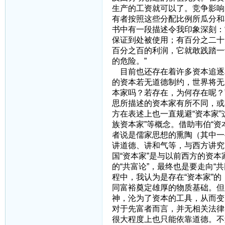
生产的工资就可以了。竞争影响
有者按照这些分配比例所瓜分和
书中有一段描述令我印象深刻：
保证到处被使用；有百分之二十
百分之百的利润，它就敢践踏一
的危险。”
目前也还存在着许多资本追逐
的资本若无道德制约，世界将无
本家吗？若存在，为何存在呢？
思所描述的资本家有所不同，或
方在表述上也一直规避“资本家”这
族资本家”等概念。借助韦伯“
者说是儒家思想的熏陶（其中一
讲道德、讲和气等，与西方讲究
国“资本家”是与以前西方的资
的“共富论”，最终也是要走向
程中，我认为是存在“资本家”
同富裕奠定雄厚的物质基础。但
神，沦为了资本的工具，从而变
对于先富者而言，并无相关法律
很大程度上也只能依靠道德。不