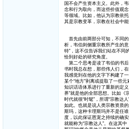
国不会产生资本主义。此外，韦
念和行为取向，而这些价值观念
等领域。比如，他认为宗教依托
其是宗教变革，宗教在社会中能
四、引
首先由前两部分可知，不同的
析，韦伯则侧重宗教所产生的意
特”，这不仅告诉我们站在不同
恰到好处的研究角度。
第二个思考是读了韦伯的书后
书时我总在想，那些伟人们，在
我感觉到在他的文字下构建了一
某个“地方”剥离或提取了一些元
知识话语体系进行了重新的定义
界”就是他的全部思想。比如《
时代就很“时髦”，所谓“宗教
如此。也就是说人类宗教资质的
斯玛，这种卡理斯玛并不是任谁
度，以此保证恩宠之持续的确实
就能称为“宗教达人”。在这其中