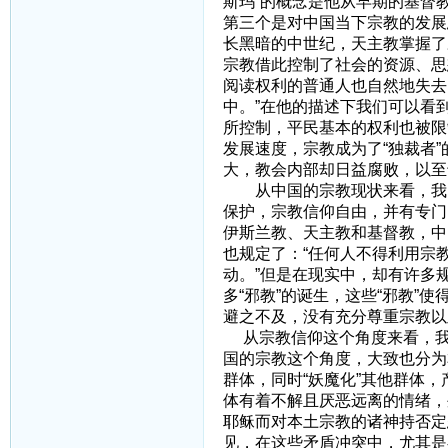
斯玛”的概念是他从早期的基督
第三个是对中国当下宗教的发展
长黑暗的中世纪，天主教掌握了
宗教借此控制了社会的资源、思
阅读权利的普通人也自然地失去
中。”在他的描述下我们可以看
所控制，平民基本的权利也被限
发展速度，宗教成为了“独裁者
大，教会内部却日益腐败，以
从中国的宗教现状来看，我国
保护，宗教信仰自由，并有专门
伊斯兰教、天主教和基督教，中
也规定了：“任何人不得利用宗
动。”但是在现实中，却有许多
多“邪教”的诞生，这些“邪教
避之不及，没有充分尊重宗教以
从宗教信仰这个角度来看，我
国的宗教这个角度，大致也分为
群体，同时“妖魔化”其他群体
体有着不解且厌恶远离的情绪，
耶稣而对本土宗教的诸神持否定
见，在这些矛盾冲突中，尤其是