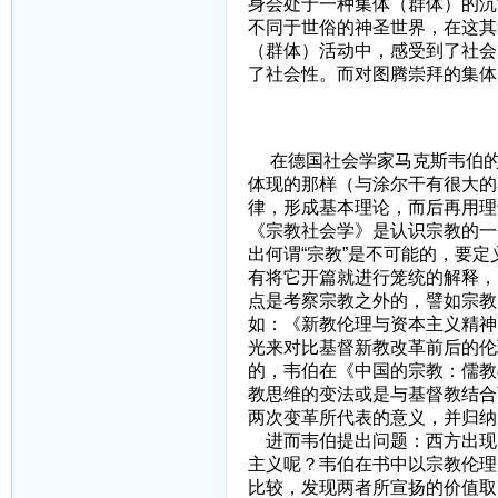
身会处于一种集体（群体）的沉
不同于世俗的神圣世界，在这其
（群体）活动中，感受到了社会
了社会性。而对图腾崇拜的集体
三、试述韦
在德国社会学家马克斯韦伯的
体现的那样（与涂尔干有很大的
律，形成基本理论，而后再用理
《宗教社会学》是认识宗教的一
出何谓“宗教”是不可能的，要
有将它开篇就进行笼统的解释，
点是考察宗教之外的，譬如宗教
如：《新教伦理与资本主义精神
光来对比基督新教改革前后的伦
的，韦伯在《中国的宗教：儒教
教思维的变法或是与基督教结合
两次变革所代表的意义，并归纳
进而韦伯提出问题：西方出现
主义呢？韦伯在书中以宗教伦理
比较，发现两者所宣扬的价值取