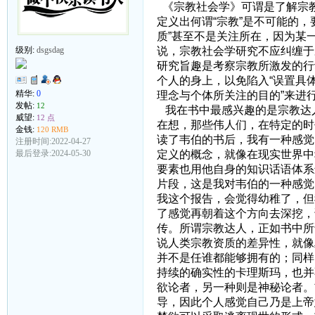
《宗教社会学》可谓是了解宗
定义出何谓“宗教”是不可能的
质”甚至不是关注所在，因为某
说，宗教社会学研究不应纠缠于
级别:
dsgsdag
研究旨趣是考察宗教所激发的行
个人的身上，以免陷入“误置具
精华:
0
理念与个体所关注的目的”来进
发帖:
12
我在书中最感兴趣的是宗教达
威望:
12 点
在想，那些伟人们，在特定的时
金钱:
120 RMB
读了韦伯的书后，我有一种感觉
注册时间:2022-04-27
定义的概念，就像在现实世界中
最后登录:2024-05-30
要素也用他自身的知识话语体系
片段，这是我对韦伯的一种感觉
我这个报告，会觉得幼稚了，但
了感觉再朝着这个方向去深挖，
传。所谓宗教达人，正如书中所
说人类宗教资质的差异性，就像
并不是任谁都能够拥有的；同样
持续的确实性的卡理斯玛，也并
欲论者，另一种则是神秘论者。
导，因此个人感觉自己乃是上帝