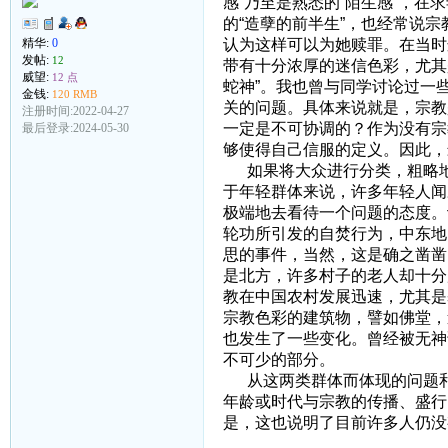
感”乃至是熟悉的“陌生感”，
的“造孽的前半生”，也经常说
认为这样可以为她赎罪。在当时
精华:
0
发帖:
12
带有十分浓厚的迷信色彩，尤其
威望:
12 点
蛇神”。我也曾与同学讨论过一
金钱:
120 RMB
关的问题。具体来说就是，宗教
注册时间:2022-04-27
一定是不可协调的？作为没有宗
最后登录:2024-05-30
够使得自己信服的定义。因此，
如果将大众进行分类，粗略地
于年轻群体来说，许多年轻人闻
极端地去看待一个问题的态度。
轮功所引发的自焚行为，中东地区
思的事件，当然，这是确之凿凿
是北方，许多村子的老人却十分
教在中国农村发展迅速，尤其是
宗教色彩的建筑物，譬如佛堂，
也发生了一些变化。曾经被无神
不可少的部分。
从这两类群体而体现的问题和
年龄或时代与宗教的传播、盛行
是，这也说明了目前许多人仍没