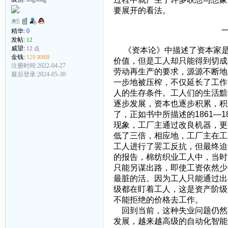
要展开的看法。
一、关于失业
精华:
0
发帖:
12
威望:
12 点
《资本论》中描述了资本家是
金钱:
120 RMB
价值，但是工人却只能得到切成
注册时间:2022-04-27
劳动再生产的要求，源源不断地
最后登录:2024-05-30
一步地被压榨，不仅延长了工作
人的生存条件。工人们的生活黯
逐步发展，资本也逐步积累，积
了，正如书中所描述的1861—
现象，工厂主通过改良机器，更
低了三倍，相应地，工厂主在工
工人进行了罢工反抗，但最终迫
的报告，棉纺织业工人中，当时充
只能另谋出路，即使工资依然少
最脏的活。因为工人只能通过出
级都在盯着工人，这是资产阶级
不能拒绝的价格去工作。
回到当前，这种失业问题仍然
发展，越来越高级的自动化智能