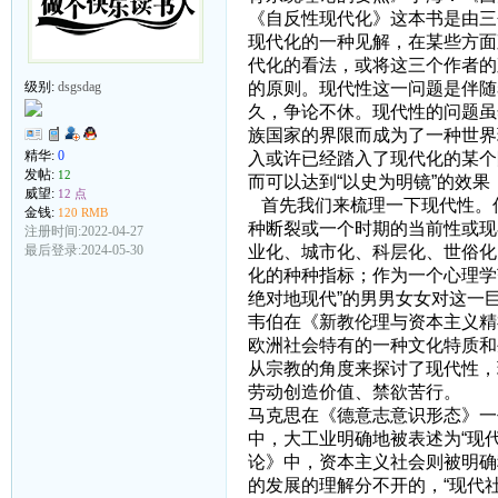
《自反性现代化》这本书是由三
现代化的一种见解，在某些方面
代化的看法，或将这三个作者的
的原则。现代性这一问题是伴随
级别:
dsgsdag
久，争论不休。现代性的问题虽
族国家的界限而成为了一种世界
精华:
0
入或许已经踏入了现代化的某个
发帖:
12
而可以达到“以史为明镜”的效
威望:
12 点
首先我们来梳理一下现代性。
金钱:
120 RMB
种断裂或一个时期的当前性或现
注册时间:2022-04-27
业化、城市化、科层化、世俗化
最后登录:2024-05-30
化的种种指标；作为一个心理学
绝对地现代”的男男女女对这一
韦伯在《新教伦理与资本主义精
欧洲社会特有的一种文化特质和
从宗教的角度来探讨了现代性，
劳动创造价值、禁欲苦行。
马克思在《德意志意识形态》一
中，大工业明确地被表述为“现
论》中，资本主义社会则被明确
的发展的理解分不开的，“现代