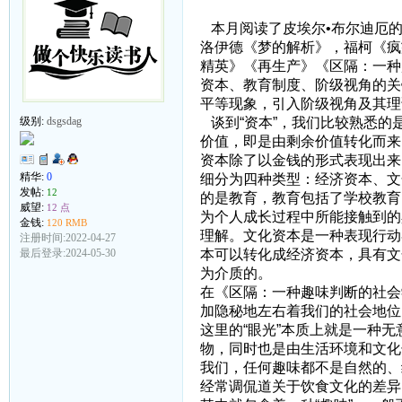
本月阅读了皮埃尔•布尔迪厄的
洛伊德《梦的解析》，福柯《疯
精英》《再生产》《区隔：一种
资本、教育制度、阶级视角的关
平等现象，引入阶级视角及其理
谈到“资本”，我们比较熟悉的
级别:
dsgsdag
价值，即是由剩余价值转化而来
资本除了以金钱的形式表现出来
精华:
0
细分为四种类型：经济资本、文
发帖:
12
的是教育，教育包括了学校教育
威望:
12 点
为个人成长过程中所能接触到的
金钱:
120 RMB
理解。文化资本是一种表现行动
注册时间:2022-04-27
本可以转化成经济资本，具有文
最后登录:2024-05-30
为介质的。
在《区隔：一种趣味判断的社会
加隐秘地左右着我们的社会地位
这里的“眼光”本质上就是一种
物，同时也是由生活环境和文化
我们，任何趣味都不是自然的、
经常调侃道关于饮食文化的差异