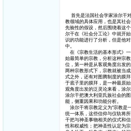
二、试述涂
首先是法国社会学家涂尔干对
教领域的具体应用，也是其社会
先验性的假设，然后围绕着这个
尔干在《社会分工论》中就开始
识的功能进行了分析，但是他对
中。
在《宗教生活的基本形式》一
始最简单的宗教，分析这种宗教
位，第一种是从客观角度出发的
两种宗教形式下，宗教就被当成
式之外，还有对图腾制度的膜拜
于底子里的膜拜，是一种最原始
观角度出发的泛灵论来看，涂尔
涂尔干把澳大利亚氏族社会的图
能，侧重因果和功能分析。
涂尔干将宗教定义为“宗教是
统一体系，这些信仰与仪轨将所
干把与神圣事物相关的仪式和信
性和权威性；把神圣性认定为宗