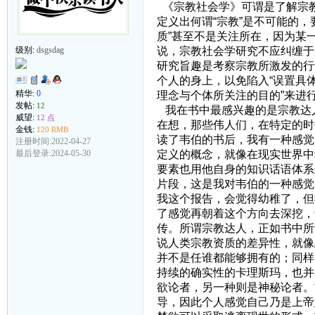
《宗教社会学》可谓是了解宗
定义出何谓“宗教”是不可能的
质”甚至不是关注所在，因为某
说，宗教社会学研究不应纠缠于
级别:
dsgsdag
研究旨趣是考察宗教所激发的行
个人的身上，以免陷入“误置具
精华:
0
理念与个体所关注的目的”来进
发帖:
12
我在书中最感兴趣的是宗教达
威望:
12 点
在想，那些伟人们，在特定的时
金钱:
120 RMB
读了韦伯的书后，我有一种感觉
注册时间:2022-04-27
定义的概念，就像在现实世界中
最后登录:2024-05-30
要素也用他自身的知识话语体系
片段，这是我对韦伯的一种感觉
我这个报告，会觉得幼稚了，但
了感觉再朝着这个方向去深挖，
传。所谓宗教达人，正如书中所
说人类宗教资质的差异性，就像
并不是任谁都能够拥有的；同样
持续的确实性的卡理斯玛，也并
欲论者，另一种则是神秘论者。
导，因此个人感觉自己乃是上帝