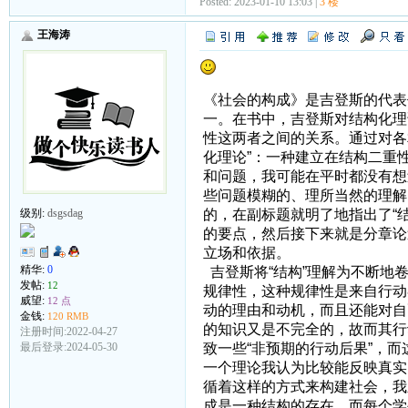
Posted: 2023-01-10 13:03 |
3 楼
王海涛
《社会的构成》是吉登斯的代表
一。在书中，吉登斯对结构化理
性这两者之间的关系。通过对各
化理论”：一种建立在结构二重
和问题，我可能在平时都没有想
些问题模糊的、理所当然的理解
的，在副标题就明了地指出了“
级别:
dsgsdag
的要点，然后接下来就是分章论
立场和依据。
精华:
0
吉登斯将“结构”理解为不断地
发帖:
12
规律性，这种规律性是来自行动
威望:
12 点
动的理由和动机，而且还能对自
金钱:
120 RMB
的知识又是不完全的，故而其行
注册时间:2022-04-27
致一些“非预期的行动后果”，而
最后登录:2024-05-30
一个理论我认为比较能反映真实
循着这样的方式来构建社会，我
成是一种结构的存在，而每个学