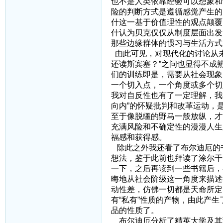
也不是人类依靠经验可以想象和
险的判断方式是遵循感觉产生的
什这一基于价值理性的观点颠覆
什认为贝克仅仅从制度层面出发
那些边缘群体的惯习与生活方式
由此可见，对现代化的讨论从未
还读斯宾塞？”之问也显得不成
们的训练即是，需要从社会现象
一个切入点，一个角度或多个切
我对自反性也有了一定理解，我
向内”的怀疑批判和改革运动，
至于像脱缰的野马一般放纵，才
充满风险和不确定性的漫漫人生
福感和获得感。
除此之外我还看了布尔迪厄的
想法，鉴于此前也拜读了涂尔干
一下，之后再读到一些书籍后，
晦地从社会阶级这一角度来描述
动性差，仿佛一切都是天命所定
有“私有”性质的产物，由此产
品的性质了。
布尔迪厄分析了精英大学及其