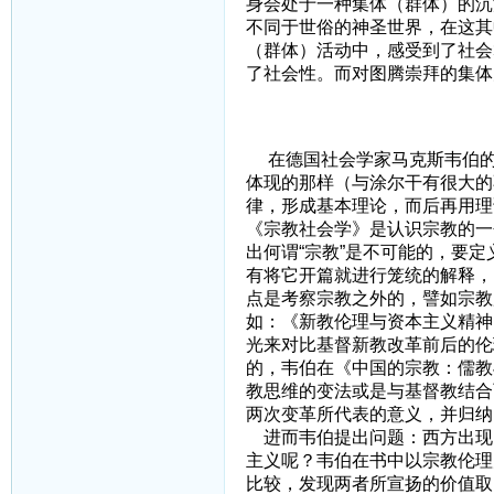
身会处于一种集体（群体）的沉
不同于世俗的神圣世界，在这其
（群体）活动中，感受到了社会
了社会性。而对图腾崇拜的集体
三、试述韦
在德国社会学家马克斯韦伯的
体现的那样（与涂尔干有很大的
律，形成基本理论，而后再用理
《宗教社会学》是认识宗教的一
出何谓“宗教”是不可能的，要
有将它开篇就进行笼统的解释，
点是考察宗教之外的，譬如宗教
如：《新教伦理与资本主义精神
光来对比基督新教改革前后的伦
的，韦伯在《中国的宗教：儒教
教思维的变法或是与基督教结合
两次变革所代表的意义，并归纳
进而韦伯提出问题：西方出现
主义呢？韦伯在书中以宗教伦理
比较，发现两者所宣扬的价值取