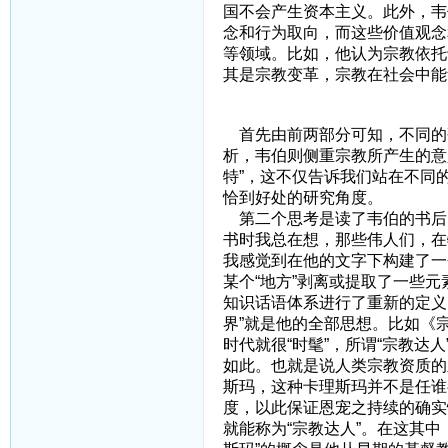
国不会产生资本主义。此外，韦
念和行为取向，而这些价值观念
等领域。比如，他认为宗教依托
其是宗教变革，宗教在社会中能
四、引
首先由前两部分可知，不同的
析，韦伯则侧重宗教所产生的意
特”，这不仅告诉我们站在不同
恰到好处的研究角度。
第二个思考是读了韦伯的书后
书时我总在想，那些伟人们，在
我感觉到在他的文字下构建了一
某个“地方”剥离或提取了一些元
知识话语体系进行了重新的定义
界”就是他的全部思想。比如《
时代就很“时髦”，所谓“宗教
如此。也就是说人类宗教资质的
斯玛，这种卡理斯玛并不是任谁
度，以此保证恩宠之持续的确实
就能称为“宗教达人”。在这其中