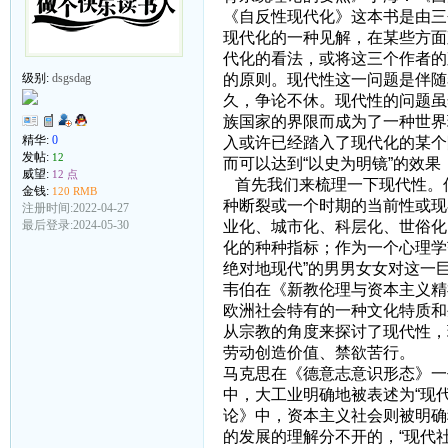
《自反性现代化》这本书是由三
现代化的一种见解，在某些方面
代化的看法，或将这三个作者的
的原则。现代性这一问题是伴随
级别:
dsgsdag
久，争论不休。现代性的问题虽
族国家的界限而成为了一种世界
精华:
0
入或许已经踏入了现代化的某个
发帖:
12
而可以达到“以史为明镜”的效
威望:
12 点
首先我们来梳理一下现代性。
金钱:
120 RMB
种断裂或一个时期的当前性或现
注册时间:2022-04-27
业化、城市化、科层化、世俗化
最后登录:2024-05-30
化的种种指标；作为一个心理学
绝对地现代”的男男女女对这一
韦伯在《新教伦理与资本主义精
欧洲社会特有的一种文化特质和
从宗教的角度来探讨了现代性，
劳动创造价值、禁欲苦行。
马克思在《德意志意识形态》一
中，大工业明确地被表述为“现
论》中，资本主义社会则被明确
的发展的理解分不开的，“现代