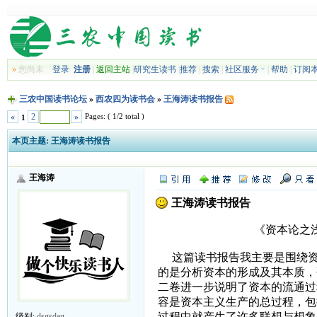
»
您尚未
登录
注册
|
返回主站
|
研究生读书
|
推荐
|
搜索
|
社区服务
|
帮助
|
订阅
三农中国读书论坛
»
西农四为读书会
»
王海涛读书报告
Pages: ( 1/2 total )
«
2
»
1
本页主题:
王海涛读书报告
王海涛
王海涛读书报告
《资本论之浅论失业现
这篇读书报告我主要是围绕资本
的是分析资本的形成及其本质，
二卷进一步说明了资本的流通过
容是资本主义生产的总过程，包
过程中就产生了许多联想与想象
级别:
dsgsdag