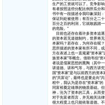
生产的工资就可以了。竞争影响
有者按照这些分配比例所瓜分和
书中有一段描述令我印象深刻：
保证到处被使用；有百分之二十
百分之百的利润，它就敢践踏一
的危险。”
目前也还存在着许多资本追逐
的资本若无道德制约，世界将无
本家吗？若存在，为何存在呢？
思所描述的资本家有所不同，或
方在表述上也一直规避“资本家”这
族资本家”等概念。借助韦伯“
者说是儒家思想的熏陶（其中一
讲道德、讲和气等，与西方讲究
国“资本家”是与以前西方的资
的“共富论”，最终也是要走向
程中，我认为是存在“资本家”
同富裕奠定雄厚的物质基础。但
神，沦为了资本的工具，从而变
对于先富者而言，并无相关法律
很大程度上也只能依靠道德。不