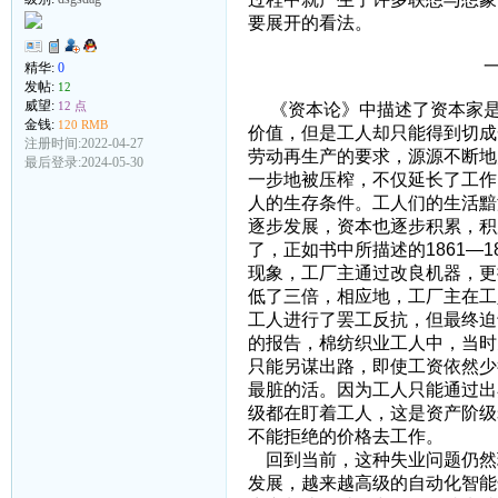
要展开的看法。
一、关于失业
精华:
0
发帖:
12
威望:
12 点
《资本论》中描述了资本家是
金钱:
120 RMB
价值，但是工人却只能得到切成
注册时间:2022-04-27
劳动再生产的要求，源源不断地
最后登录:2024-05-30
一步地被压榨，不仅延长了工作
人的生存条件。工人们的生活黯
逐步发展，资本也逐步积累，积
了，正如书中所描述的1861—
现象，工厂主通过改良机器，更
低了三倍，相应地，工厂主在工
工人进行了罢工反抗，但最终迫
的报告，棉纺织业工人中，当时充
只能另谋出路，即使工资依然少
最脏的活。因为工人只能通过出
级都在盯着工人，这是资产阶级
不能拒绝的价格去工作。
回到当前，这种失业问题仍然
发展，越来越高级的自动化智能