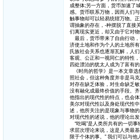
成整体;另一方面，货币加速了
感。货币联系万物，因而人们与
触事物却可以轻易统辖万物。正
谓抽象的存在，-种摆脱了直接
们离现实更近，却又由于它对物
最后，货币带来了自由行动，
济使土地和作为个人的土地所有
氏族社会关系也逐渐瓦解，人们
客观、公正和一视同仁的特性，
四处漂泊的犹太人成为了富有的
《时尚的哲学》是一本文章选
照社会，但这种角度并非是马克
对存在缺乏体验，对生命缺乏敏
没有融化成最终价值的手段。齐
他指出的现代性的特点，也会体
美尔对现代性以及身处现代性中
述，他所关注的是现象与事物的
对现代性的述说，他的理论出发
“吃喝”是人类所共有的一切事
求层次理论来说，这是人类最基
限于个体的事。” 我们可以与