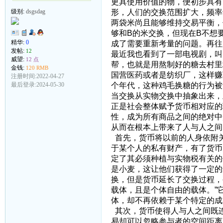
更具使用价值的物，便初步具有
形，人们的交换范围扩大，频率
级别:
dsgsdag
两袋米尚且能够维持交易平衡，
够和B的米交换，但现在B不想
精华:
0
成了需要重新考量的问题。再往
发帖:
12
最近我也看到了一部电视剧，叫
威望:
12 点
帮，也就是用熬制好的糖去村里
金钱:
120 RMB
国营医药或者是纺织厂，这样赚
注册时间:2022-04-27
个年代，这种鸡毛换糖的行为被
最后登录:2024-05-30
当交换从实物交换中抽象出来，
正是社会整体赋予货币相对应的
性，成为所有商品之间的绝对中
从而在根本上带来了人与人之间
首先，货币将以前的人身依附
于某个人的私有财产，有了货币
定了其必须种植与实物税有关的
是小麦，这让他们获得了一定的
换，但是货币延长了交换过程，
载体，且是个体自由的载体。”
体，却不再依赖于某个特定的成
其次，货币使得人与人之间既
易却可以忽略参与者的空间距离