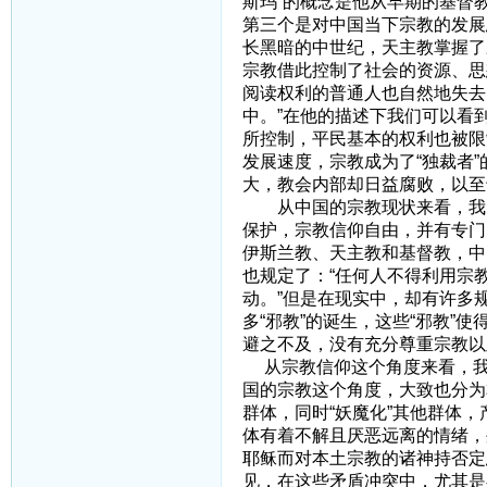
斯玛”的概念是他从早期的基督
第三个是对中国当下宗教的发展
长黑暗的中世纪，天主教掌握了
宗教借此控制了社会的资源、思
阅读权利的普通人也自然地失去
中。”在他的描述下我们可以看
所控制，平民基本的权利也被限
发展速度，宗教成为了“独裁者
大，教会内部却日益腐败，以
从中国的宗教现状来看，我国
保护，宗教信仰自由，并有专门
伊斯兰教、天主教和基督教，中
也规定了：“任何人不得利用宗
动。”但是在现实中，却有许多
多“邪教”的诞生，这些“邪教
避之不及，没有充分尊重宗教以
从宗教信仰这个角度来看，我
国的宗教这个角度，大致也分为
群体，同时“妖魔化”其他群体
体有着不解且厌恶远离的情绪，
耶稣而对本土宗教的诸神持否定
见，在这些矛盾冲突中，尤其是