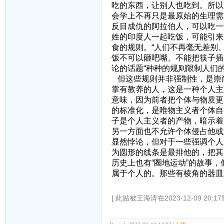
吃的东西，让别人也吃到。所以
会学上不再只是最原始的生理需
反目成仇的阿拉伯人，可以吃一
姓的印度人一起吃饭，可能引来
食的规则。“人们不再毫无差别
饭不可以砸吧嘴、不能把筷子插
论的话题“种种的规则限制人们
但这些规则并非强制性，是崇
掌有教养的人，这是一种个人主
意味，因为前者把个体与物质更
的标准化，是唯物主义者个体自
子是个人主义者的产物，暗示着
另一方面也不允许个体侵占他或
显然悖论，但对于一些强调个人
为圆形的线条是最排他的，把其
历史上也有“圈地运动”的故事
属于个人的。那些有棱角的器皿
[ 此贴被王海涛在2023-12-09 20:1