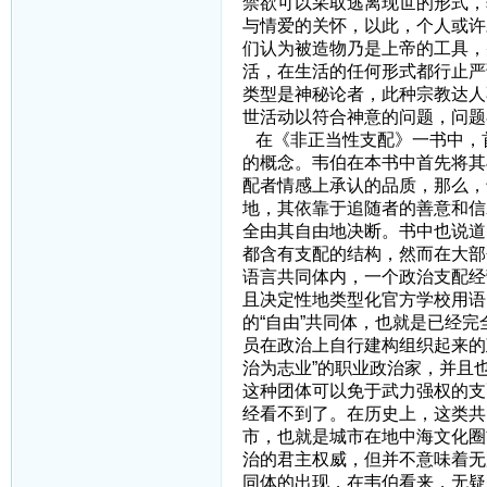
禁欲可以采取逃离现世的形式，
与情爱的关怀，以此，个人或许
们认为被造物乃是上帝的工具，
活，在生活的任何形式都行止严
类型是神秘论者，此种宗教达人
世活动以符合神意的问题，问题
在《非正当性支配》一书中，首
的概念。韦伯在本书中首先将其
配者情感上承认的品质，那么，
地，其依靠于追随者的善意和信
全由其自由地决断。书中也说道
都含有支配的结构，然而在大部
语言共同体内，一个政治支配经
且决定性地类型化官方学校用语的
的“自由”共同体，也就是已经
员在政治上自行建构组织起来的
治为志业”的职业政治家，并且也
这种团体可以免于武力强权的支
经看不到了。在历史上，这类共
市，也就是城市在地中海文化圈
治的君主权威，但并不意味着无
同体的出现，在韦伯看来，无疑