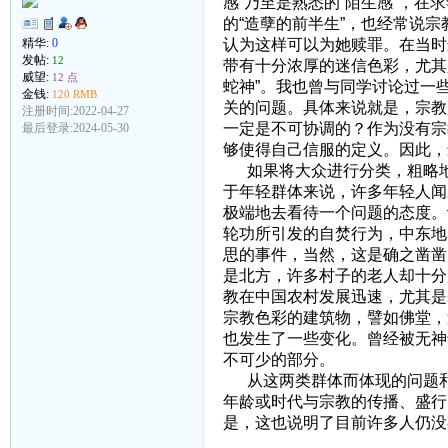
感”乃至是熟悉的“陌生感”，
的“造孽的前半生”，也经常说
认为这样可以为她赎罪。在当时
精华:
0
发帖:
12
带有十分浓厚的迷信色彩，尤其
威望:
12 点
蛇神”。我也曾与同学讨论过一
金钱:
120 RMB
关的问题。具体来说就是，宗教
注册时间:2022-04-27
一定是不可协调的？作为没有宗
最后登录:2024-05-30
够使得自己信服的定义。因此，
如果将大众进行分类，粗略地
于年轻群体来说，许多年轻人闻
极端地去看待一个问题的态度。
轮功所引发的自焚行为，中东地区
思的事件，当然，这是确之凿凿
是北方，许多村子的老人却十分
教在中国农村发展迅速，尤其是
宗教色彩的建筑物，譬如佛堂，
也发生了一些变化。曾经被无神
不可少的部分。
从这两类群体而体现的问题和
年龄或时代与宗教的传播、盛行
是，这也说明了目前许多人仍没