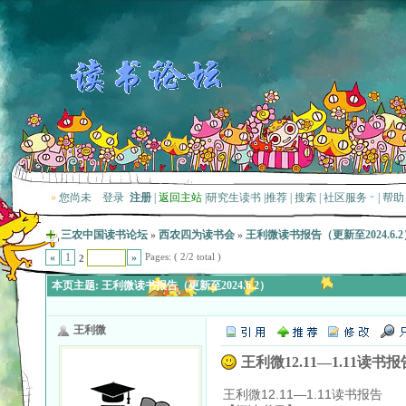
»
您尚未
登录
注册
|
返回主站
|
研究生读书
|
推荐
|
搜索
|
社区服务
|
帮助
三农中国读书论坛
»
西农四为读书会
»
王利微读书报告（更新至2024.6.2
Pages: ( 2/2 total )
«
1
»
2
本页主题:
王利微读书报告（更新至2024.6.2）
王利微
王利微12.11—1.11读书报
王利微12.11—1.11读书报告