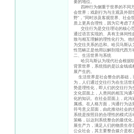
要的地位。
四种行为侧重于世界的不同方
会世界；戏剧行为与主观及外部
野”，“同时涉及客观世界、社会
质上更具合理性，因为它考虑了
交往行为是交往理论的核心范
通过语言实现的、具有主体间性
致与相互理解的理性化行为。他
为交往关系的总和。哈贝马斯认
性范畴正是他用以解剖现代西方
二、生活世界与系统
哈贝马斯认为现代社会根据职
背景世界，系统指的是以金钱或
展产生的。
生活世界是社会整合的基础，而
为，人们通过交往行为在生活世
势是理性化，即人们的交往行为
文化层面上，人类间的相互沟通
化的知识。在社会层面上，此沟
属感。在人格方面，沟通行为达
符号意义层面，由此推动社会的
系统是按照目的合理性的模式活
策略，以达到系统整合的最优化
展生产力，满足人们的物质生存
公众社会，其主要整合媒介是权