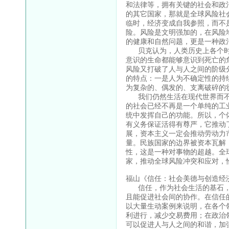
和法律等，拥有关键的社会和政
的其它国家，那就是全球风险社
临时，经济变成自我参照，而不
险。风险是文明强加的，在风险
的健康和自然问题，更是一种政
贝克认为，人类历史上各个时
意识的生命都能够意识到死亡的
风险又打破了人与人之间的阶级
的特点：一是人为不确定性的持
为复杂的、偶发的、支离破碎的
我们仍然生活在现代世界而不
的社会已经不再是一个单纯的工
统中发挥自己的功能。所以，个
有义务保证活得有尊严，它推动
展，资本主义一定会推动劳动力
量。民族国家的边界被资本瓦解
性，这是一种对事物的超越。全
家，推动全球风险冲突和应对，
福山《信任：社会美德与创造经
信任，作为社会生活的基石，
且能促进社会间的协作。在信任
以大量生动案例来说明，在各个
利进行，减少交易费用；在政治
可以促进人与人之间的和谐，加