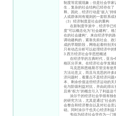
制度等宏观现象；但是社会学家
生，复杂的社会结构已经存在了
释。因此，经济行动是“嵌入”持
人或群体间有规则的一套联系或
（3）经济制度是社会的重构
在新制度学派中，经济学已经考
度”可以概念化为“社会建构”。
在的社会建构”、来自经济学的
调动建构的，紧靠先前社会、政
成的早期阶段，网络起着特别关
只有动态分析可以处理经济中的
3.西方经济社会学思想概述
在经济学的古典时代，亚当•斯
格区分开来。在经济社会学发展
马克思和恩格斯尽管没有使用
方法论意义，而且马克思的许多
济问题时，着重点不是经济问题
本、剩余价值这些经济运动的关
化与阶级利益对抗，并由此得出
且将“权力”的概念引入了利益
涂尔干的经济社会学很有独创性
的研究方法，尤其是通过“社会
会整合和经济整合以及对社会意
础。同时涂尔干也关心经济利益
韦伯为经济社会学作为一门独