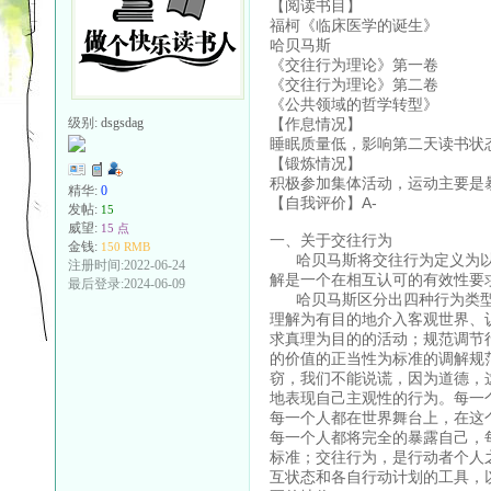
【阅读书目】
福柯《临床医学的诞生》
哈贝马斯
《交往行为理论》第一卷
《交往行为理论》第二卷
《公共领域的哲学转型》
【作息情况】
级别:
dsgsdag
睡眠质量低，影响第二天读书状
【锻炼情况】
积极参加集体活动，运动主要是
精华:
0
【自我评价】A-
发帖:
15
威望:
15 点
一、关于交往行为
金钱:
150 RMB
哈贝马斯将交往行为定义为以
注册时间:2022-06-24
解是一个在相互认可的有效性要
最后登录:2024-06-09
哈贝马斯区分出四种行为类型
理解为有目的地介入客观世界、
求真理为目的的活动；规范调节
的价值的正当性为标准的调解规
窃，我们不能说谎，因为道德，
地表现自己主观性的行为。每一
每一个人都在世界舞台上，在这
每一个人都将完全的暴露自己，
标准；交往行为，是行动者个人
互状态和各自行动计划的工具，