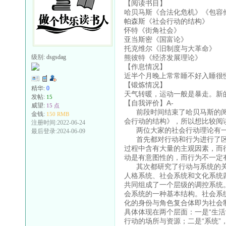
【阅读书目】
哈贝马斯《合法化危机》《包容
帕森斯《社会行动的结构》
怀特《街角社会》
亚当斯密《国富论》
托克维尔《旧制度与大革命》
熊彼特《经济发展理论》
级别:
dsgsdag
【作息情况】
近半个月晚上常常睡不好入睡很
【锻炼情况】
精华:
0
天气转暖，运动一般是暴走。新
发帖:
15
【自我评价】A-
威望:
15 点
前段时间结束了哈贝马斯的阅
金钱:
150 RMB
会行动的结构》，所以想比较阅
注册时间:2022-06-24
两位大家的社会行动理论有一
最后登录:2024-06-09
首先都对行动和行为进行了区
过程中含有大量的主观因素，而
动是有意图性的，而行为不一定
其次都研究了行动与系统的关
人格系统、社会系统和文化系统
共同组成了一个层级的调控系统
会系统的一种基本结构。社会系
化的身份与角色复合体即为社会
具体体现在两个层面：一是“生
行动的场所与资源；二是“系统