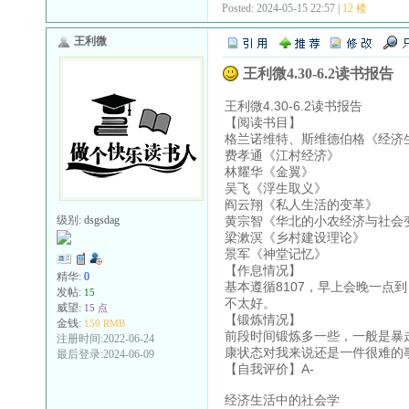
Posted: 2024-05-15 22:57 |
12 楼
王利微
王利微4.30-6.2读书报告
王利微4.30-6.2读书报告
【阅读书目】
格兰诺维特、斯维德伯格《经济
费孝通《江村经济》
林耀华《金翼》
吴飞《浮生取义》
阎云翔《私人生活的变革》
黄宗智《华北的小农经济与社会
级别:
dsgsdag
梁漱溟《乡村建设理论》
景军《神堂记忆》
【作息情况】
精华:
0
基本遵循8107，早上会晚一
发帖:
15
不太好。
威望:
15 点
【锻炼情况】
金钱:
150 RMB
前段时间锻炼多一些，一般是暴
注册时间:2022-06-24
康状态对我来说还是一件很难的
最后登录:2024-06-09
【自我评价】A-
经济生活中的社会学