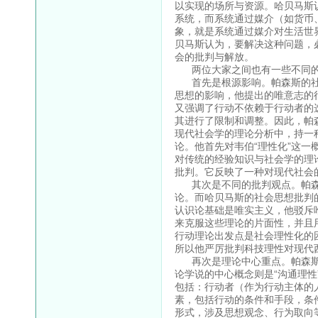
以实现的场所与资源。哈贝马斯
系统，而系统通过媒介（如货币
象，就是系统通过媒介对生活世
贝马斯认为，要解决这种问题，
会的批判与解放。
两位大家之间也有一些不同的
首先是根源影响。帕森斯的社
思想的影响，他提出的唯意志的
又强调了行动不依赖于行动者的
其进行了限制和调整。因此，帕
现代社会学的理论分析中，持一
论。他首先对韦伯“理性化”这一
对传统的经验知识与社会学的理
批判。它反映了一种对现代社会
其次是不同的批判观点。帕森
论。而哈贝马斯的社会思想批判
认识论基础是唯实主义，他驳斥
来克服这些理论的片面性，并且
行动理论出发点是社会理性化的
所以他严厉批判科技理性对现代
再次是理论中心重点。帕森斯的
论学说的中心概念则是“沟通理性
包括：行动者（作为行动主体的
素，包括行动的条件和手段，条
形式，涉及思想观念、行为取向