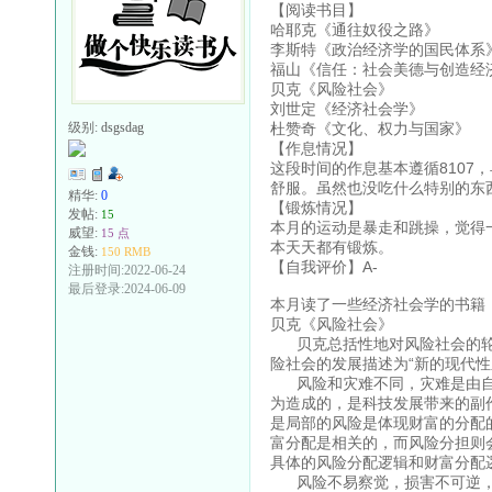
【阅读书目】
哈耶克《通往奴役之路》
李斯特《政治经济学的国民体系
福山《信任：社会美德与创造经
贝克《风险社会》
刘世定《经济社会学》
杜赞奇《文化、权力与国家》
级别:
dsgsdag
【作息情况】
这段时间的作息基本遵循810
舒服。虽然也没吃什么特别的东
精华:
0
【锻炼情况】
发帖:
15
本月的运动是暴走和跳操，觉得
威望:
15 点
本天天都有锻炼。
金钱:
150 RMB
【自我评价】A-
注册时间:2022-06-24
最后登录:2024-06-09
本月读了一些经济社会学的书籍，
贝克《风险社会》
贝克总括性地对风险社会的轮
险社会的发展描述为“新的现代性
风险和灾难不同，灾难是由自
为造成的，是科技发展带来的副
是局部的风险是体现财富的分配
富分配是相关的，而风险分担则
具体的风险分配逻辑和财富分配
风险不易察觉，损害不可逆，